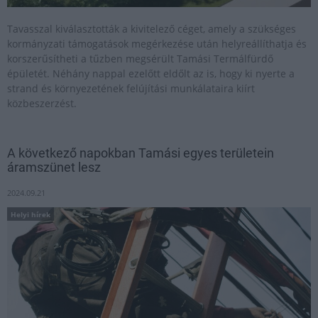
Tavasszal kiválasztották a kivitelező céget, amely a szükséges
kormányzati támogatások megérkezése után helyreállíthatja és
korszerűsítheti a tűzben megsérült Tamási Termálfürdő
épületét. Néhány nappal ezelőtt eldőlt az is, hogy ki nyerte a
strand és környezetének felújítási munkálataira kiírt
közbeszerzést.
A következő napokban Tamási egyes területein
áramszünet lesz
2024.09.21
Helyi hírek