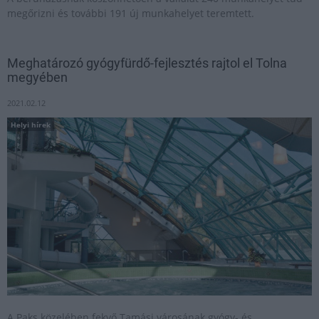
megőrizni és további 191 új munkahelyet teremtett.
Meghatározó gyógyfürdő-fejlesztés rajtol el Tolna
megyében
2021.02.12
Helyi hírek
A Paks közelében fekvő Tamási városának gyógy- és