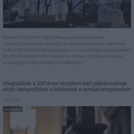
Átadták a felújított Nagyboldogasszony-templomot
szerdán Tamásiban, az ebből az alkalomból tartott szentmise
előtt a Miniszterelnökség egyházi és nemzetiségi kapcsolatokért
felelős államtitkára Hirt Ferencre, a Fidesz 2018-ban elhunyt
országgyűlési képviselőjére emlékezett.
Megtalálták a 300 éves templom első plébánosának
sírját: befejeződtek a feltárások a tamási templomban
2023.01.13
Helyi hírek