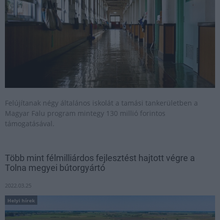
Felújítanak négy általános iskolát a tamási tankerületben a
Magyar Falu program mintegy 130 millió forintos
támogatásával.
Több mint félmilliárdos fejlesztést hajtott végre a
Tolna megyei bútorgyártó
2022.03.25
Helyi hírek