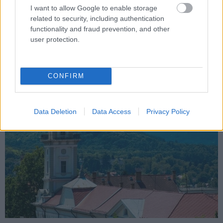
I want to allow Google to enable storage
related to security, including authentication
Nem csupán a korábbi állapotot állítják helyre: a projekt egy
functionality and fraud prevention, and other
fejlesztéssel összekötött rekonstrukció lesz.
user protection.
Átnevezik Tamási utcáját
CONFIRM
2025.02.04
Helyi hírek
Data Deletion
Data Access
Privacy Policy