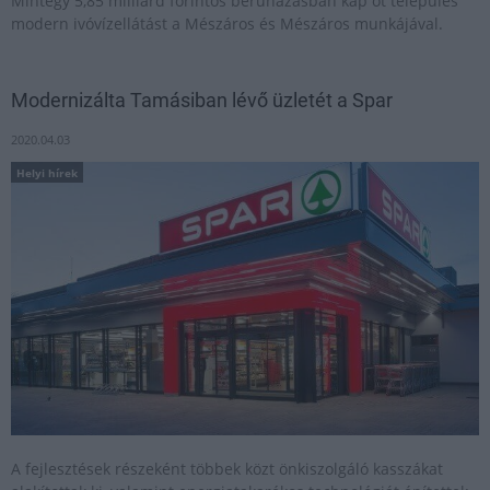
Mintegy 5,85 milliárd forintos beruházásban kap öt település
modern ivóvízellátást a Mészáros és Mészáros munkájával.
Modernizálta Tamásiban lévő üzletét a Spar
2020.04.03
Helyi hírek
A fejlesztések részeként többek közt önkiszolgáló kasszákat