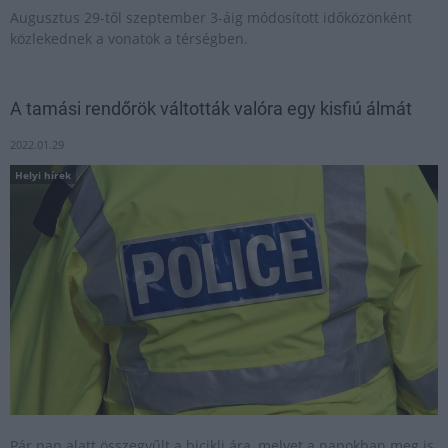
Augusztus 29-től szeptember 3-áig módosított időközönként
közlekednek a vonatok a térségben.
A tamási rendőrök váltották valóra egy kisfiú álmát
2022.01.29
Helyi hírek
Pár nap alatt összegyűlt a bicikli ára, melyet a napokban meg is