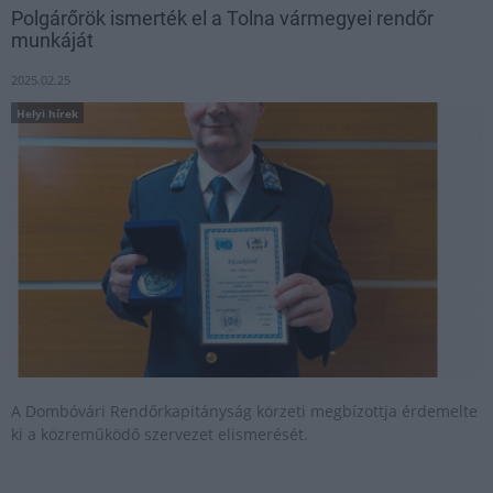
Polgárőrök ismerték el a Tolna vármegyei rendőr
munkáját
2025.02.25
Helyi hírek
A Dombóvári Rendőrkapitányság körzeti megbízottja érdemelte
ki a közreműködő szervezet elismerését.