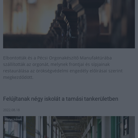
Elbontották és a Pécsi Orgonakészítő Manufaktúrába
szállították az orgonát, melynek frontjai és sípjainak
restaurálása az örökségvédelmi engedély előírásai szerint
megkezdődött.
Felújítanak négy iskolát a tamási tankerületben
2022.08.18
Helyi hírek