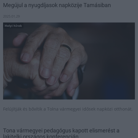
Megújul a nyugdíjasok napközije Tamásiban
2025.01.29
Helyi hírek
Felújítják és bővítik a Tolna vármegyei idősek napközi otthonát.
Tona vármegyei pedagógus kapott elismerést a
lakitelki országos konferencián