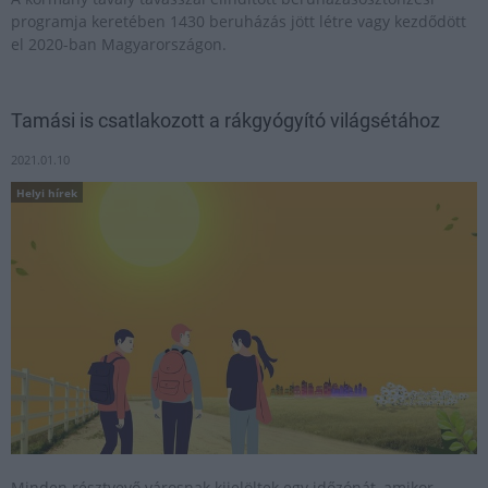
programja keretében 1430 beruházás jött létre vagy kezdődött
el 2020-ban Magyarországon.
Tamási is csatlakozott a rákgyógyító világsétához
2021.01.10
Helyi hírek
Minden résztvevő városnak kijelöltek egy időzónát, amikor