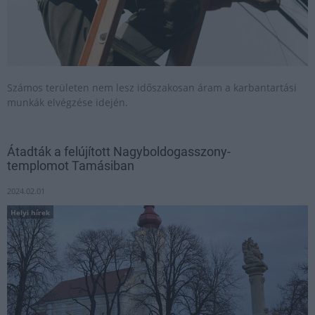
Számos területen nem lesz időszakosan áram a karbantartási
munkák elvégzése idején.
Átadták a felújított Nagyboldogasszony-
templomot Tamásiban
2024.02.01
Helyi hírek