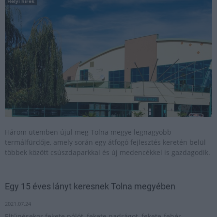
Helyi hírek
Három ütemben újul meg Tolna megye legnagyobb
termálfürdője, amely során egy átfogó fejlesztés keretén belül
többek között csúszdaparkkal és új medencékkel is gazdagodik.
Egy 15 éves lányt keresnek Tolna megyében
2021.07.24
Eltűnésekor fekete pólót, fekete nadrágot, fekete-fehér