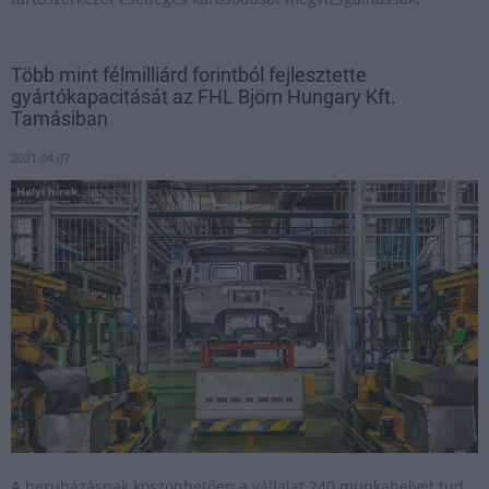
Több mint félmilliárd forintból fejlesztette
gyártókapacitását az FHL Björn Hungary Kft.
Tamásiban
2021.04.07
Helyi hírek
A beruházásnak köszönhetően a vállalat 240 munkahelyet tud