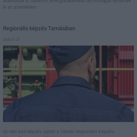
alakítottak ki, valamint energiatakarékos technológiát építettek
ki az üzletekben.
Regionális képzés Tamásiban
2020.01.27
Aktuális
Az idei első képzés zajlott a Tamási Regionális Képzési