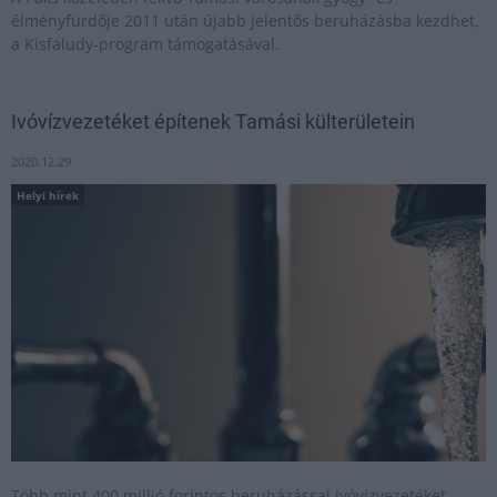
élményfürdője 2011 után újabb jelentős beruházásba kezdhet,
a Kisfaludy-program támogatásával.
Ivóvízvezetéket építenek Tamási külterületein
2020.12.29
Helyi hírek
Több mint 400 millió forintos beruházással ivóvízvezetéket