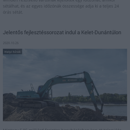
sétálhat, és az egyes időzónák összessége adja ki a teljes 24
órás sétát.
Jelentős fejlesztéssorozat indul a Kelet-Dunántúlon
2020.10.26
Helyi hírek