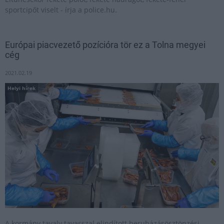
sportcipőt viselt - írja a police.hu.
Európai piacvezető pozícióra tör ez a Tolna megyei
cég
2021.02.19
Helyi hírek
A kormány tavaly tavasszal elindított beruházásösztönzési