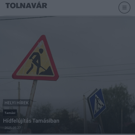
HELYI HÍREK
Tamási
Hídfelújítás Tamásiban
2025.05.27