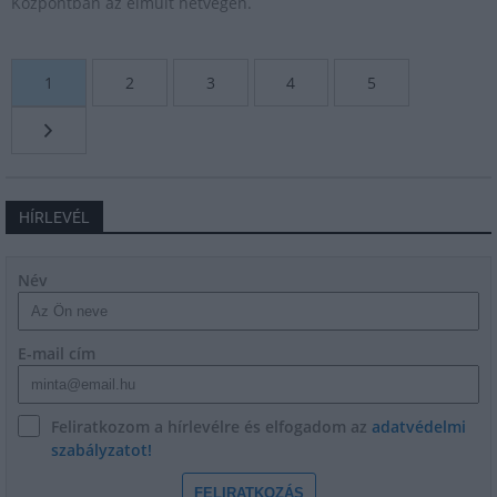
Központban az elmúlt hétvégén.
1
2
3
4
5
HÍRLEVÉL
Név
E-mail cím
Feliratkozom a hírlevélre és elfogadom az
adatvédelmi
szabályzatot!
FELIRATKOZÁS