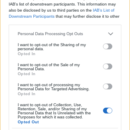
IAB’s list of downstream participants. This information may
Kilenc hónap felfüggesztett fogházbüntetésre ítélt csütörtökön
also be disclosed by us to third parties on the
IAB’s List of
jogerősen a Tamási Járásbíróság egy pári férfit, aki a
Downstream Participants
that may further disclose it to other
járványhelyzetre hivatkozva csalt ki pénzt helybeliektől.
third parties.
Please note that this website/app uses one or more Google
Personal Data Processing Opt Outs
Több Tolna megyei településen fertőtlenítik a
services and may gather and store information including but
közterületeket
not limited to your visit or usage behaviour. You may click to
I want to opt-out of the Sharing of my
personal data.
grant or deny consent to Google and its third-party tags to
Opted In
2020.04.02
use your data for below specified purposes in below Google
consent section.
Helyi hírek
I want to opt-out of the Sale of my
Personal Data.
Opted In
I want to opt-out of processing my
Personal Data for Targeted Advertising.
Opted In
I want to opt-out of Collection, Use,
Retention, Sale, and/or Sharing of my
Personal Data that Is Unrelated with the
Purposes for which it was collected.
Opted Out