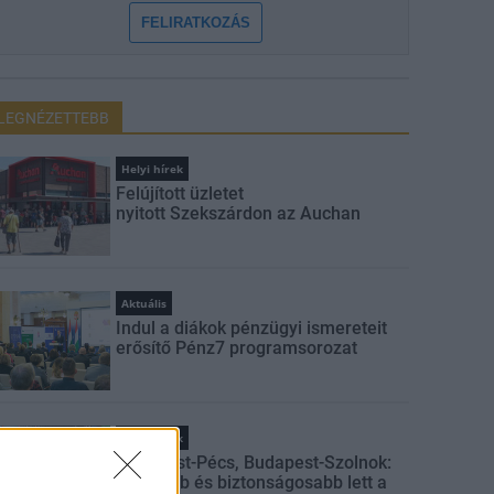
FELIRATKOZÁS
LEGNÉZETTEBB
Helyi hírek
Felújított üzletet
nyitott Szekszárdon az Auchan
Aktuális
Indul a diákok pénzügyi ismereteit
erősítő Pénz7 programsorozat
Helyi hírek
Budapest-Pécs, Budapest-Szolnok:
gyorsabb és biztonságosabb lett a