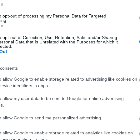
In
.
to opt-out of processing my Personal Data for Targeted
ing.
 Szervezetek Szövetségének elnöke adta át kollégának.
In
o opt-out of Collection, Use, Retention, Sale, and/or Sharing
ersonal Data that Is Unrelated with the Purposes for which it
nyság
lected.
Out
consents
o allow Google to enable storage related to advertising like cookies on
evice identifiers in apps.
o allow my user data to be sent to Google for online advertising
Helyi hírek
s.
to allow Google to send me personalized advertising.
o allow Google to enable storage related to analytics like cookies on
evice identifiers in apps.