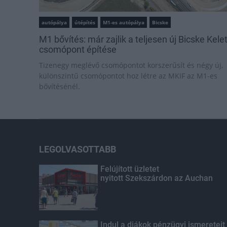
autópálya
útépítés
M1-es autópálya
Bicske
M1 bővítés: már zajlik a teljesen új Bicske Kele
csomópont építése
Tizenegy meglévő csomópontot korszerűsít és négy új,
különszintű csomópontot hoz létre az MKIF az M1-es
bővítésénél.
LEGOLVASOTTABB
Felújított üzletet
nyitott Szekszárdon az Auchan
Indul a diákok pénzügyi ismereteit