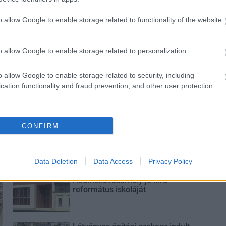
ióan vártunk:
A hőségben is védik a
o allow Google to enable storage related to functionality of the website
ásodfokúra
növényzetet Pakson
sztás
o allow Google to enable storage related to personalization.
o allow Google to enable storage related to security, including
cation functionality and fraud prevention, and other user protection.
Új gyalogosátkelők és jelzőlámpás
csomópont épül Angyalföldön
CONFIRM
Data Deletion
Data Access
Privacy Policy
Másfélszeresére bővítik
Hódmezővásárhely jó hírű
református iskoláját