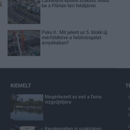
Látványos építési szakasz indult
be a Flórián téri felüljárón
t
Paks II.: Mit jelent az 5. blokk új
mérföldköve a felülvizsgálat
árnyékában?
KIEMELT
T
Megérkezett az eső a Duna
vízgyűjtőjére
Kecskeméten is szakirányú