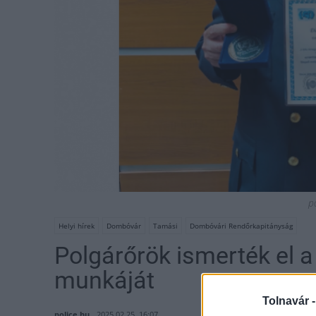
p
Helyi hírek
Dombóvár
Tamási
Dombóvári Rendőrkapitányság
Polgárőrök ismerték el 
munkáját
Tolnavár 
police.hu
2025.02.25. 16:07