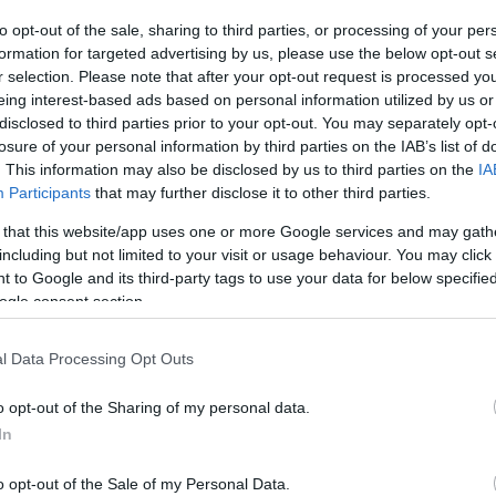
to opt-out of the sale, sharing to third parties, or processing of your per
formation for targeted advertising by us, please use the below opt-out s
r selection. Please note that after your opt-out request is processed y
zottja érdemelte ki a közreműködő szervezet
eing interest-based ads based on personal information utilized by us or
disclosed to third parties prior to your opt-out. You may separately opt-
losure of your personal information by third parties on the IAB’s list of
g február 22-én a Tolna Vármegyei Polgárőr
. This information may also be disclosed by us to third parties on the
IA
a
police.hu
oldalán. A rendezvényen részt vett dr.
Participants
that may further disclose it to other third parties.
öke és Szabó Csaba r. dandártábornok, a Tolna
 that this website/app uses one or more Google services and may gath
including but not limited to your visit or usage behaviour. You may click 
 to Google and its third-party tags to use your data for below specifi
meghatározták a polgárőrség ezévi feladatait is. A
ogle consent section.
te Tolnában a polgárőrség és rendőrség
adott át, ezzel is megköszönve a rendőrséggel
l Data Processing Opt Outs
o opt-out of the Sharing of my personal data.
solat fenntartásában végzett kiemelkedő
In
tor r. főtörzszászlós
, a Dombóvári
o opt-out of the Sale of my Personal Data.
ki odaadó, elkötelezett munkavégzésével