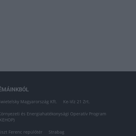
ÉMÁINKBÓL
Swietelsky Magyarország Kft.
Ke-Víz 21 Zrt.
Környezeti és Energiahatékonysági Operatív Program
(KEHOP)
Liszt Ferenc repülőtér
Strabag