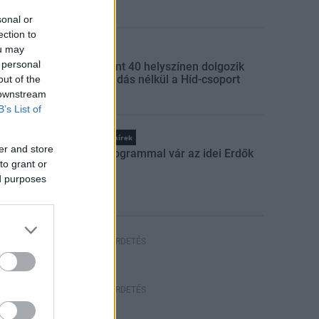
vasút
sonal or
ection to
ou may
Gazdaság
 personal
Több mint 40 helyszínen dolgozik
fennakadás nélkül a Híd-csoport
out of the
 downstream
B’s List of
Országos hírek
er and store
Száz programmal vár az idei Erdők
to grant or
Hete
ed purposes
HIRDETÉS
HIRDETÉS