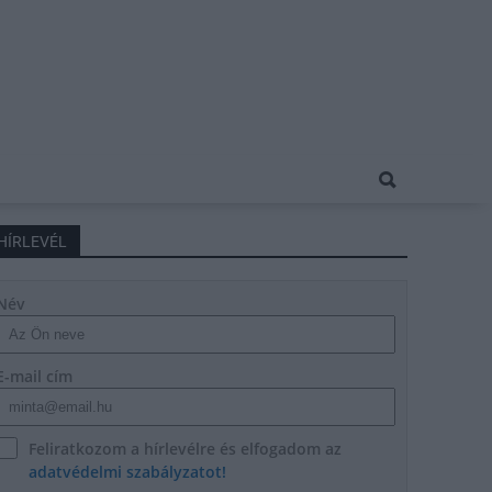
HÍRLEVÉL
Név
E-mail cím
Feliratkozom a hírlevélre és elfogadom az
adatvédelmi szabályzatot!