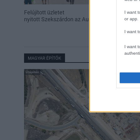
Felújított üzletet
Amire többmill
I want t
nyitott Szekszárdon az Auchan
szombattól m
or app.
csökken a ria
I want t
I want t
authenti
MAGYAR ÉPÍTŐK
Útépítés