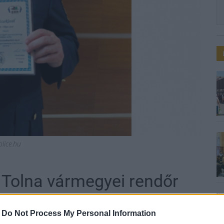
olice.hu
a Tolna vármegyei rendőr
-
Do Not Process My Personal Information