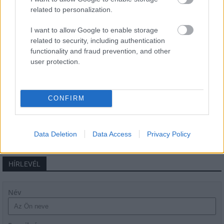
related to personalization.
Látlelet a hazai víziközművekről?
I want to allow Google to enable storage
Egyetlen, fél évszázados vezetéken
related to security, including authentication
múlt Bicske vízellátása
functionality and fraud prevention, and other
user protection.
Épített öröksége megújításával is készül
Mohács a csata ötszázadik
CONFIRM
évfordulójára
Data Deletion
Data Access
Privacy Policy
HÍRLEVÉL
Név