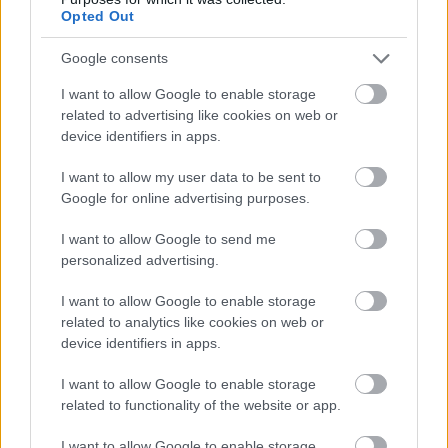
Opted Out
Google consents
I want to allow Google to enable storage
related to advertising like cookies on web or
HE-DO
BKK
KM Építő Kft.
Főmterv Mérnöki Tervező Zrt.
device identifiers in apps.
Látványos építési szakasz indult be a Flórián téri
I want to allow my user data to be sent to
felüljárón
Google for online advertising purposes.
A tartós nyári hőség jelentős kihívás elé állítja a KM Építőt,
ennek ellenére folyamatosan halad az aszfaltozás.
I want to allow Google to send me
personalized advertising.
Paks II.: Mit jelent az 5. blokk új
I want to allow Google to enable storage
mérföldköve a felülvizsgálat
related to analytics like cookies on web or
árnyékában?
device identifiers in apps.
I want to allow Google to enable storage
Elkészült a Liszt Ferenc repülőtér
related to functionality of the website or app.
közelében lévő logisztikai bázis út- és
közműhálózatának fejlesztése
I want to allow Google to enable storage