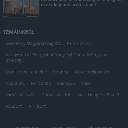
évre elegendő erőforrásait
TÉMÁINKBÓL
Swietelsky Magyarország Kft.
Ke-Víz 21 Zrt.
Környezeti és Energiahatékonysági Operatív Program
(KEHOP)
Liszt Ferenc repülőtér
Strabag
ZÁÉV Építőipari Zrt.
Hódút Kft.
HE-DO Kft.
szennyvíz
Colas
kórházfejlesztés
EuroAszfalt Kft.
West Hungária Bau Kft.
KÉSZ Zrt.
A-Híd Zrt.
Impresszum
Szerzői jogok
Adatvédelem