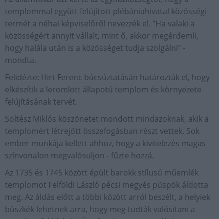
templommal együtt felújított plébániahivatal közösségi
termét a néhai képviselőről nevezzék el. "Ha valaki a
közösségért annyit vállalt, mint ő, akkor megérdemli,
hogy halála után is a közösséget tudja szolgálni" -
mondta.
Felidézte: Hirt Ferenc búcsúztatásán határozták el, hogy
elkészítik a leromlott állapotú templom és környezete
felújításának tervét.
Soltész Miklós köszönetet mondott mindazoknak, akik a
templomért létrejött összefogásban részt vettek. Sok
ember munkája kellett ahhoz, hogy a kivitelezés magas
színvonalon megvalósuljon - fűzte hozzá.
Az 1735 és 1745 között épült barokk stílusú műemlék
templomot Felföldi László pécsi megyés püspök áldotta
meg. Az áldás előtt a többi között arról beszélt, a helyiek
büszkék lehetnek arra, hogy meg tudták valósítani a