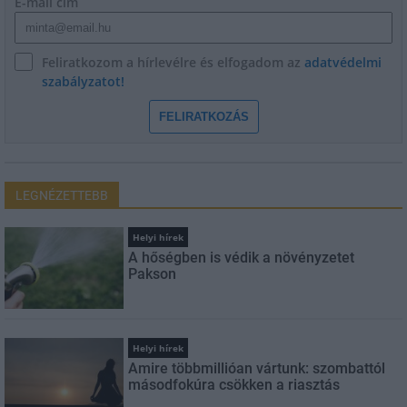
E-mail cím
Feliratkozom a hírlevélre és elfogadom az
adatvédelmi
szabályzatot!
FELIRATKOZÁS
LEGNÉZETTEBB
Helyi hírek
A hőségben is védik a növényzetet
Pakson
Helyi hírek
Amire többmillióan vártunk: szombattól
másodfokúra csökken a riasztás