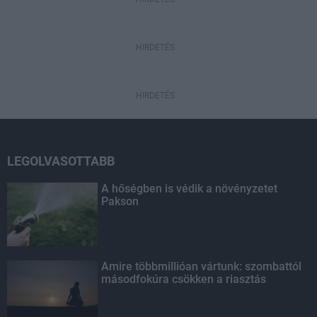
HIRDETÉS
HIRDETÉS
LEGOLVASOTTABB
A hőségben is védik a növényzetet
Pakson
Amire többmillióan vártunk: szombattól
másodfokúra csökken a riasztás