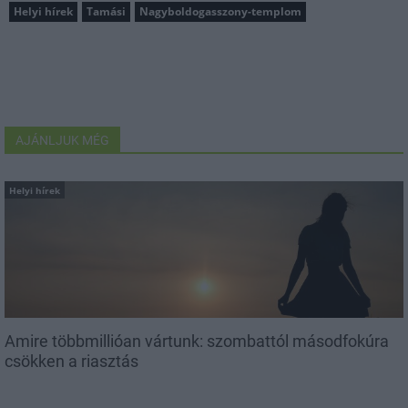
Helyi hírek
Tamási
Nagyboldogasszony-templom
AJÁNLJUK MÉG
Helyi hírek
Amire többmillióan vártunk: szombattól másodfokúra
csökken a riasztás