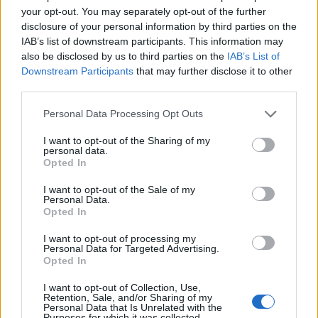
your opt-out. You may separately opt-out of the further
disclosure of your personal information by third parties on the
IAB’s list of downstream participants. This information may
also be disclosed by us to third parties on the
IAB’s List of
Idén is PajTáska, egy táskányi segítség a paksi
Downstream Participants
that may further disclose it to other
iskolakezdéshez
third parties.
Please note that this website/app uses one or more Google
Personal Data Processing Opt Outs
services and may gather and store information including but
not limited to your visit or usage behaviour. You may click to
I want to opt-out of the Sharing of my
personal data.
grant or deny consent to Google and its third-party tags to
Opted In
use your data for below specified purposes in below Google
consent section.
MAGYAR ÉPÍTŐK
I want to opt-out of the Sale of my
Personal Data.
Opted In
Útépítés
I want to opt-out of processing my
Personal Data for Targeted Advertising.
Opted In
I want to opt-out of Collection, Use,
Retention, Sale, and/or Sharing of my
Personal Data that Is Unrelated with the
Purposes for which it was collected.