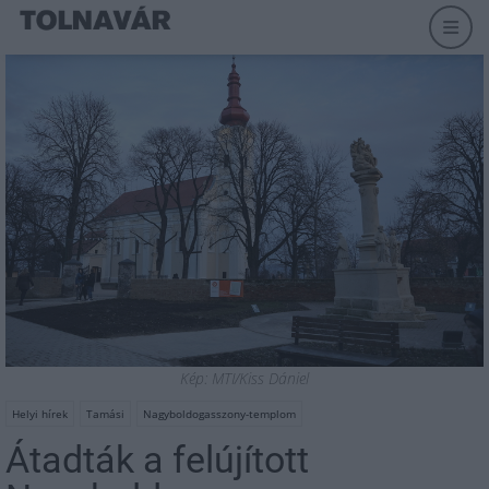
Kép: MTI/Kiss Dániel
Helyi hírek
Tamási
Nagyboldogasszony-templom
Átadták a felújított