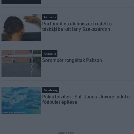
Aktuális
Parfümöt és élelmiszert rejtett a
táskájába két lány Szekszárdon
Aktuális
Sorompót rongáltak Pakson
Gazdaság
Paksi bővítés - Süli János: Jövőre indul a
főépület építése
HIRDETÉS