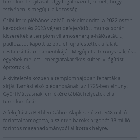
templom felújítását. Úgy fogalmazott, reméli, hogy
"szívében is megújul a közösség".
Csibi Imre plébános az MTI-nek elmondta, a 2022 őszén
kezdődött és 2023 végén befejeződött munka során
kicserélték a templom villamosenergia-hálózatát, új
padlózatot kapott az épület, újrafestették a falait,
restaurálták ornamentikáját. Megújult a toronysisak, és -
egyebek mellett - energiatakarékos kültéri világítást
építettek ki.
A kivitelezés közben a templomhajóban feltárták a
sírját Tamási első plébánosának, az 1725-ben elhunyt
Győri Mátyásnak, emlékére táblát helyeztek el a
templom falán.
A felújítást a Bethlen Gábor Alapkezelő Zrt. 548 millió
forinttal támogatta, a szintén barokk orgonát 38 millió
forintos magánadományból állították helyre.