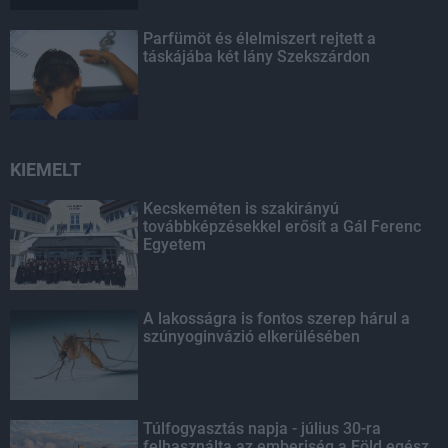
Parfümöt és élelmiszert rejtett a
táskájába két lány Szekszárdon
KIEMELT
Kecskeméten is szakirányú
továbbképzésekkel erősít a Gál Ferenc
Egyetem
A lakosságra is fontos szerep hárul a
szúnyoginvázió elkerülésében
Túlfogyasztás napja - július 30-ra
felhasználta az emberiség a Föld egész