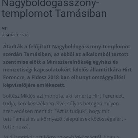
Nagyboldogasszony-
templomot Tamásiban
MTI
2024.02.01. 15:48
Átadták a felújított Nagyboldogasszony-templomot
szerdán Tamásiban, az ebből az alkalomból tartott
szentmise előtt a Miniszterelnökség egyházi és
nemzetiségi kapcsolatokért felelős államtitkára Hirt
Ferencre, a Fidesz 2018-ban elhunyt országgyűlési
képviselőjére emlékezett.
Soltész Miklós azt mondta, aki ismerte Hirt Ferencet,
tudja, kerekesszékben élve, súlyos betegen milyen
szenvedésen ment át. "Azt is tudjuk", hogy mit
tett Tamási és a környező települések közösségeiért -
tette hozzá.
Az államtitkár azt kérte az egyházközségtől, hogy a