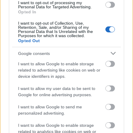
I want to opt-out of processing my
Personal Data for Targeted Advertising.
Opted In
A Hotel Silvanus**** 1999-ben lett hazánk első zöld szállodája.
I want to opt-out of Collection, Use,
Retention, Sale, and/or Sharing of my
Immár két évtizede bizonyítja elkötelezettségét a természet
Personal Data that Is Unrelated with the
védelme és a természetbarát technológiák iránt.
Purposes for which it was collected.
Opted Out
Google consents
1
I want to allow Google to enable storage
related to advertising like cookies on web or
device identifiers in apps.
HÍRLEVÉL
I want to allow my user data to be sent to
Google for online advertising purposes.
Név
I want to allow Google to send me
personalized advertising.
E-mail cím
I want to allow Google to enable storage
related to analytics like cookies on web or