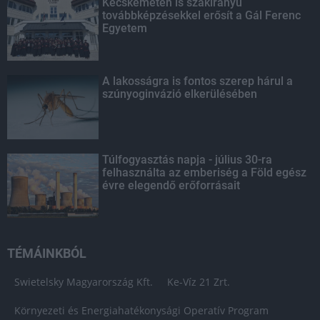
Kecskeméten is szakirányú
továbbképzésekkel erősít a Gál Ferenc
Egyetem
A lakosságra is fontos szerep hárul a
szúnyoginvázió elkerülésében
Túlfogyasztás napja - július 30-ra
felhasználta az emberiség a Föld egész
évre elegendő erőforrásait
TÉMÁINKBÓL
Swietelsky Magyarország Kft.
Ke-Víz 21 Zrt.
Környezeti és Energiahatékonysági Operatív Program