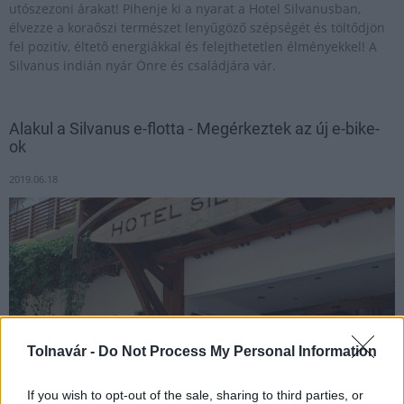
utószezoni árakat! Pihenje ki a nyarat a Hotel Silvanusban,
élvezze a koraőszi természet lenyűgöző szépségét és töltődjön
fel pozitív, éltető energiákkal és felejthetetlen élményekkel! A
Silvanus indián nyár Önre és családjára vár.
Alakul a Silvanus e-flotta - Megérkeztek az új e-bike-
ok
2019.06.18
Tolnavár -
Do Not Process My Personal Information
If you wish to opt-out of the sale, sharing to third parties, or