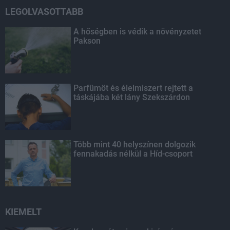
LEGOLVASOTTABB
A hőségben is védik a növényzetet
Pakson
Parfümöt és élelmiszert rejtett a
táskájába két lány Szekszárdon
Több mint 40 helyszínen dolgozik
fennakadás nélkül a Híd-csoport
KIEMELT