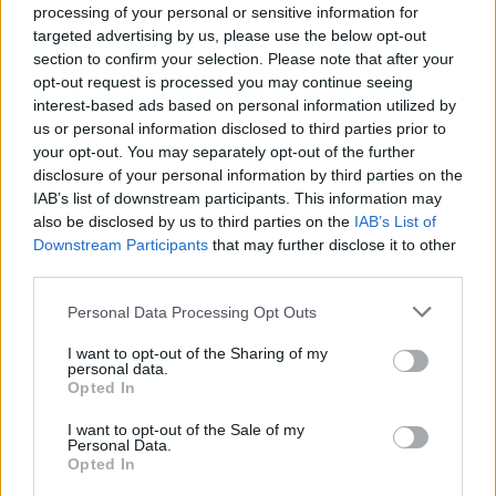
processing of your personal or sensitive information for
targeted advertising by us, please use the below opt-out
Már bérelhető a Hotel Silvanus**** e-flottájának első négy,
section to confirm your selection. Please note that after your
vadonatúj elektromos meghajtású kerékpárja. Ideje átgondolni,
opt-out request is processed you may continue seeing
mit is jelent valójában a kerékpározás, mert nálunk új távlatok
interest-based ads based on personal information utilized by
nyíltak meg a biciklizők előtt: beköszöntött ez e-bike korszak.
us or personal information disclosed to third parties prior to
your opt-out. You may separately opt-out of the further
disclosure of your personal information by third parties on the
IAB’s list of downstream participants. This information may
Az országban elsőként: E-Élménymobil a Silvanusban!
also be disclosed by us to third parties on the
IAB’s List of
2019.07.02
Downstream Participants
that may further disclose it to other
third parties.
Please note that this website/app uses one or more Google
Personal Data Processing Opt Outs
services and may gather and store information including but
not limited to your visit or usage behaviour. You may click to
I want to opt-out of the Sharing of my
personal data.
grant or deny consent to Google and its third-party tags to
Opted In
use your data for below specified purposes in below Google
consent section.
I want to opt-out of the Sale of my
Personal Data.
Opted In