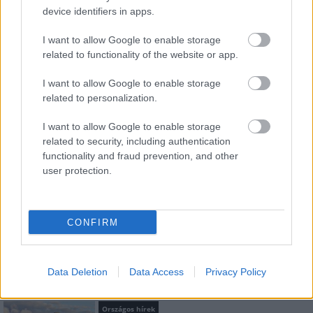
Feliratkozom a hírlevélre és elfogadom az
adatvédelmi
device identifiers in apps.
szabályzatot!
I want to allow Google to enable storage
FELIRATKOZÁS
related to functionality of the website or app.
I want to allow Google to enable storage
related to personalization.
LEGFRISSEBB
I want to allow Google to enable storage
Országos hírek
related to security, including authentication
Kecskeméten is szakirányú
functionality and fraud prevention, and other
továbbképzésekkel erősít a Gál Ferenc
user protection.
Egyetem
CONFIRM
Országos hírek
A LAKOSSÁGRA IS FONTOS SZEREP HÁRUL A
SZÚNYOGINVÁZIÓ ELKERÜLÉSÉBEN
Data Deletion
Data Access
Privacy Policy
Országos hírek