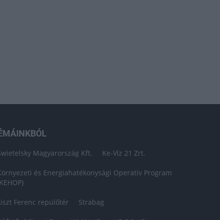
ÉMÁINKBÓL
Swietelsky Magyarország Kft.
Ke-Víz 21 Zrt.
Környezeti és Energiahatékonysági Operatív Program
(KEHOP)
Liszt Ferenc repülőtér
Strabag