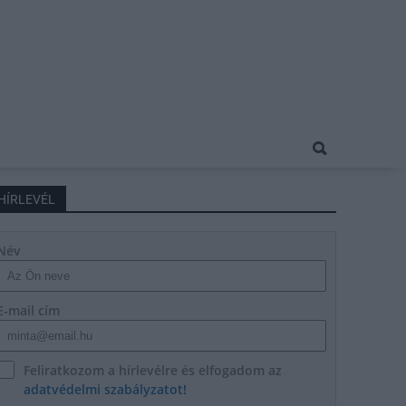
HÍRLEVÉL
Név
E-mail cím
Feliratkozom a hírlevélre és elfogadom az
adatvédelmi szabályzatot!