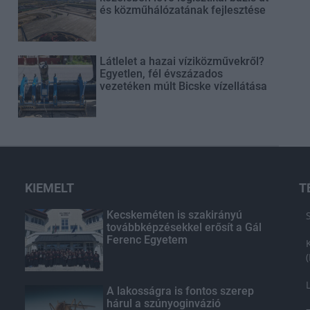
és közműhálózatának fejlesztése
Látlelet a hazai víziközművekről?
Egyetlen, fél évszázados
vezetéken múlt Bicske vízellátása
KIEMELT
T
Kecskeméten is szakirányú
továbbképzésekkel erősít a Gál
Ferenc Egyetem
A lakosságra is fontos szerep
hárul a szúnyoginvázió