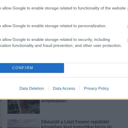
 védik a
Idén is PajTáska, egy táskányi
o allow Google to enable storage related to functionality of the website
Pakson
segítség a paksi
iskolakezdéshez
o allow Google to enable storage related to personalization.
o allow Google to enable storage related to security, including
cation functionality and fraud prevention, and other user protection.
Látványos építési szakasz indult
be a Flórián téri felüljárón
CONFIRM
Data Deletion
Data Access
Privacy Policy
Paks II.: Mit jelent az 5. blokk új
mérföldköve a felülvizsgálat
árnyékában?
Elkészült a Liszt Ferenc repülőtér
közelében lévő logisztikai bázis út-