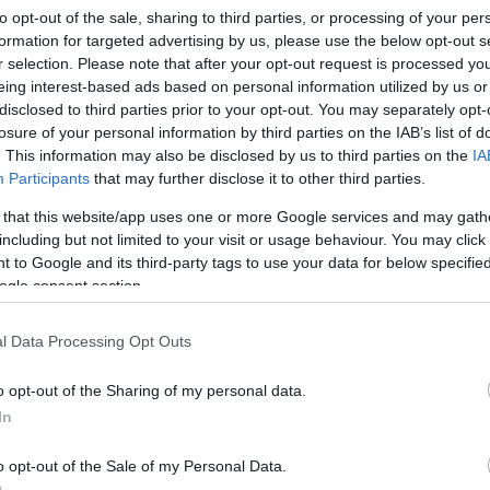
to opt-out of the sale, sharing to third parties, or processing of your per
formation for targeted advertising by us, please use the below opt-out s
tankerületben a Magyar Falu program mintegy 130
r selection. Please note that after your opt-out request is processed y
eing interest-based ads based on personal information utilized by us or
disclosed to third parties prior to your opt-out. You may separately opt-
alános Iskola kakasdi, Bezerédj Amália
losure of your personal information by third parties on the IAB’s list of
. This information may also be disclosed by us to third parties on the
IA
az épület homlokzati hőszigetelését végzik el, a
Participants
that may further disclose it to other third parties.
5 millió forintért lecserélik a tetőhéjazatot, és a
 that this website/app uses one or more Google services and may gath
including but not limited to your visit or usage behaviour. You may click 
házással szintén a padlásteret szigetelik, a teveli
 to Google and its third-party tags to use your data for below specifi
natermi nyílászárókat cserélik ki, és járdát, lépcsőt
ogle consent section.
l Data Processing Opt Outs
erben kötik meg, a munkák tavaszra fejeződnek be -
o opt-out of the Sharing of my personal data.
In
ák tanul.
o opt-out of the Sale of my Personal Data.