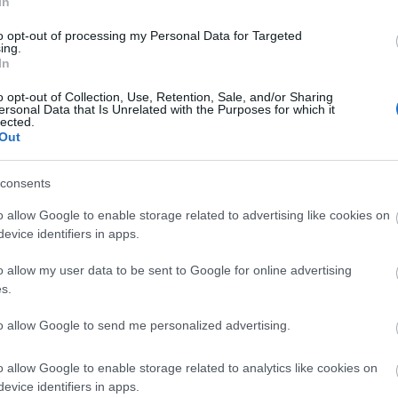
In
an hat iskolát újítottak fel több mint 110 millió
és a pincehelyi iskola mellett dalmandi, hőgyészi és
to opt-out of processing my Personal Data for Targeted
ing.
In
o opt-out of Collection, Use, Retention, Sale, and/or Sharing
ersonal Data that Is Unrelated with the Purposes for which it
lected.
Out
consents
o allow Google to enable storage related to advertising like cookies on
evice identifiers in apps.
Helyi hírek
o allow my user data to be sent to Google for online advertising
s.
to allow Google to send me personalized advertising.
o allow Google to enable storage related to analytics like cookies on
evice identifiers in apps.