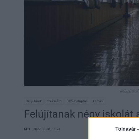
Illusztrác
Helyi hírek
Szekszárd
iskolafelújítás
Tamási
Felújítanak négy iskolát
Tolnavár 
MTI
2022.08.18. 11:21