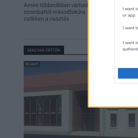
Amire többmillióan vártunk:
A hőségben is
I want t
szombattól másodfokúra
növényzetet 
or app.
csökken a riasztás
I want t
I want t
authenti
MAGYAR ÉPÍTŐK
Mi épül?