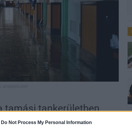
ió, unsplash.com
 a tamási tankerületben
-
Do Not Process My Personal Information