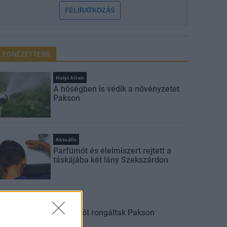
FELIRATKOZÁS
LEGNÉZETTEBB
Helyi hírek
A hőségben is védik a növényzetet
Pakson
Aktuális
Parfümöt és élelmiszert rejtett a
táskájába két lány Szekszárdon
Aktuális
Sorompót rongáltak Pakson