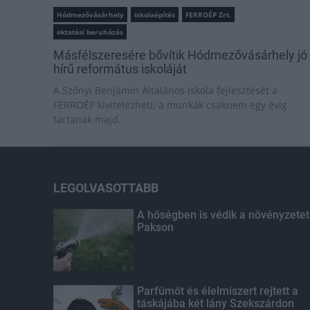
Hódmezővásárhely
iskolaépítés
FERROÉP Zrt.
oktatási beruházás
Másfélszeresére bővítik Hódmezővásárhely jó
hírű református iskoláját
A Szőnyi Benjámin Általános Iskola fejlesztését a
FERROÉP kivitelezheti; a munkák csaknem egy évig
tartanak majd.
LEGOLVASOTTABB
A hőségben is védik a növényzetet
Pakson
Parfümöt és élelmiszert rejtett a
táskájába két lány Szekszárdon