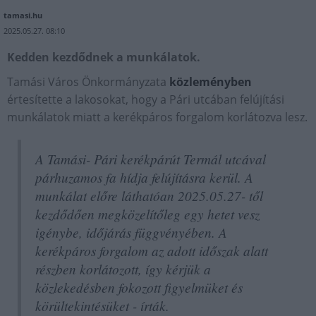
tamasi.hu
2025.05.27. 08:10
Kedden kezdődnek a munkálatok.
Tamási Város Önkormányzata
közleményben
értesítette a lakosokat, hogy a Pári utcában felújítási
munkálatok miatt a kerékpáros forgalom korlátozva lesz.
A Tamási- Pári kerékpárút Termál utcával
párhuzamos fa hídja felújításra kerül. A
munkálat előre láthatóan 2025.05.27- től
kezdődően megközelítőleg egy hetet vesz
igénybe, időjárás függvényében. A
kerékpáros forgalom az adott időszak alatt
részben korlátozott, így kérjük a
közlekedésben fokozott figyelmüket és
körültekintésüket - írták.