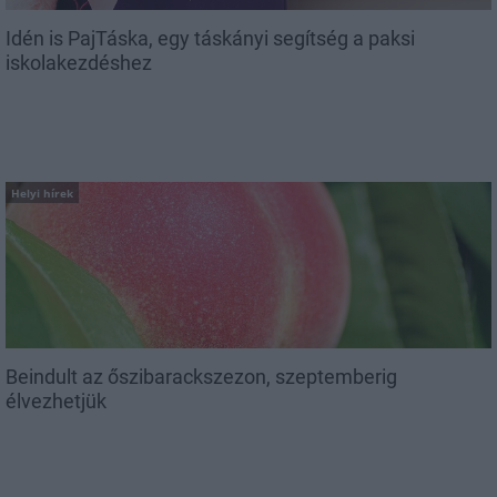
Idén is PajTáska, egy táskányi segítség a paksi
iskolakezdéshez
Helyi hírek
Beindult az őszibarackszezon, szeptemberig
élvezhetjük