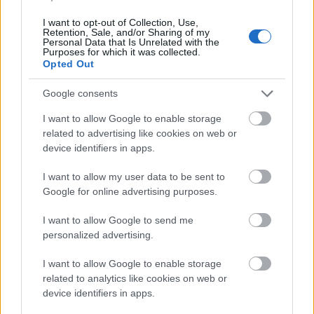
kötik össze Spanyolország és
Franciaország villamosenergia-
I want to opt-out of Collection, Use,
hálózatát
Retention, Sale, and/or Sharing of my
Personal Data that Is Unrelated with the
Purposes for which it was collected.
Opted Out
Még több zöld, még több virág és új
játszótér Debrecen egyik legfontosabb
Google consents
terén
I want to allow Google to enable storage
related to advertising like cookies on web or
Fából épül Budakeszi új óvodája
device identifiers in apps.
I want to allow my user data to be sent to
Google for online advertising purposes.
I want to allow Google to send me
Gyárleállításokkal és átszervezett
personalized advertising.
termeléssel tehermentesíti a
villamosenergia-rendszert a STRABAG
I want to allow Google to enable storage
related to analytics like cookies on web or
device identifiers in apps.