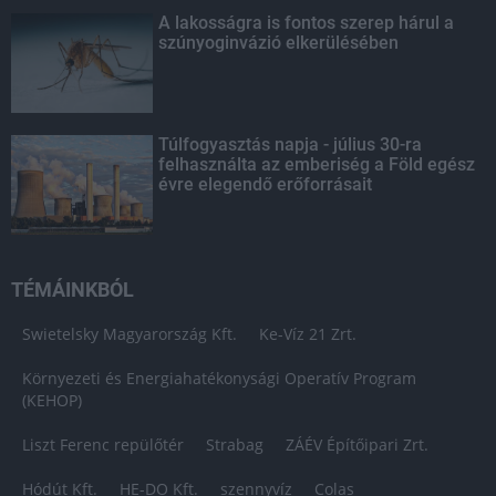
A lakosságra is fontos szerep hárul a
szúnyoginvázió elkerülésében
Túlfogyasztás napja - július 30-ra
felhasználta az emberiség a Föld egész
évre elegendő erőforrásait
TÉMÁINKBÓL
Swietelsky Magyarország Kft.
Ke-Víz 21 Zrt.
Környezeti és Energiahatékonysági Operatív Program
(KEHOP)
Liszt Ferenc repülőtér
Strabag
ZÁÉV Építőipari Zrt.
Hódút Kft.
HE-DO Kft.
szennyvíz
Colas