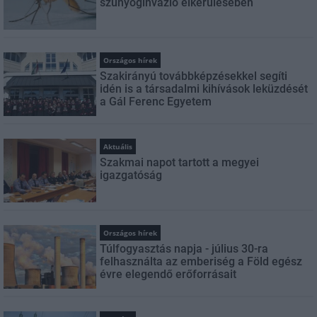
szúnyoginvázió elkerülésében
Országos hírek
Szakirányú továbbképzésekkel segíti
idén is a társadalmi kihívások leküzdését
a Gál Ferenc Egyetem
Aktuális
Szakmai napot tartott a megyei
igazgatóság
Országos hírek
Túlfogyasztás napja - július 30-ra
felhasználta az emberiség a Föld egész
évre elegendő erőforrásait