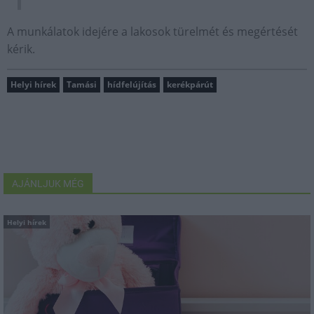
A munkálatok idejére a lakosok türelmét és megértését
kérik.
Helyi hírek
Tamási
hídfelújítás
kerékpárút
AJÁNLJUK MÉG
Helyi hírek