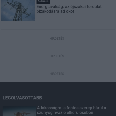
Aktuális
Energiaválság: az éjszakai fordulat
bizakodásra ad okot
HIRDETÉS
HIRDETÉS
HIRDETÉS
LEGOLVASOTTABB
A lakosságra is fontos szerep hárul a
szúnyoginvázió elkerülésében