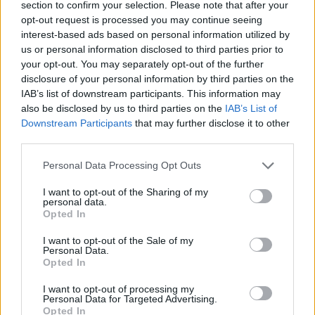
section to confirm your selection. Please note that after your
opt-out request is processed you may continue seeing
interest-based ads based on personal information utilized by
us or personal information disclosed to third parties prior to
your opt-out. You may separately opt-out of the further
disclosure of your personal information by third parties on the
IAB’s list of downstream participants. This information may
also be disclosed by us to third parties on the
IAB’s List of
Downstream Participants
that may further disclose it to other
third parties.
Please note that this website/app uses one or more Google
Personal Data Processing Opt Outs
Mohács
Épkar Zrt.
Aktív Kft.
VivaPalazzo Zrt.
services and may gather and store information including but
Épített öröksége megújításával is készül Mohács a
not limited to your visit or usage behaviour. You may click to
I want to opt-out of the Sharing of my
personal data.
csata ötszázadik évfordulójára
grant or deny consent to Google and its third-party tags to
Opted In
use your data for below specified purposes in below Google
Új kápolna, kiállítótér épült a mohácsi csata emlékhelyén. A
consent section.
I want to opt-out of the Sale of my
városban is számos beruházás készült el vagy közeledik a
Personal Data.
befejezéshez. Új parkolóház létesül, megújul a városháza és a
Opted In
Széchenyi tér is.
I want to opt-out of processing my
Personal Data for Targeted Advertising.
A tengerfenék alatt négy óriáskábellel
Opted In