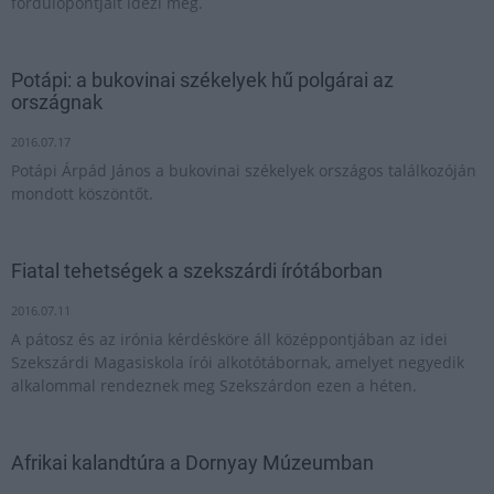
fordulópontjait idézi meg.
Potápi: a bukovinai székelyek hű polgárai az
országnak
2016.07.17
Potápi Árpád János a bukovinai székelyek országos találkozóján
mondott köszöntőt.
Fiatal tehetségek a szekszárdi írótáborban
2016.07.11
A pátosz és az irónia kérdésköre áll középpontjában az idei
Szekszárdi Magasiskola írói alkotótábornak, amelyet negyedik
alkalommal rendeznek meg Szekszárdon ezen a héten.
Afrikai kalandtúra a Dornyay Múzeumban