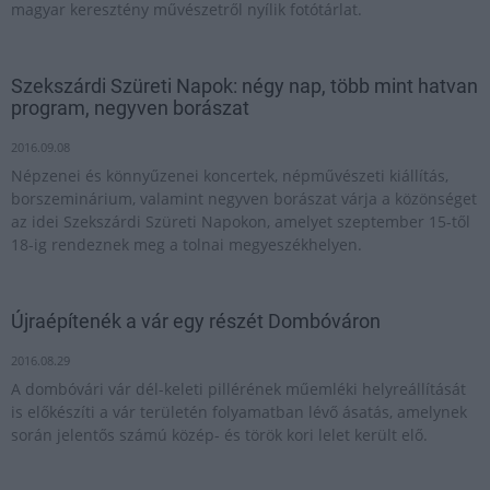
magyar keresztény művészetről nyílik fotótárlat.
Szekszárdi Szüreti Napok: négy nap, több mint hatvan
program, negyven borászat
2016.09.08
Népzenei és könnyűzenei koncertek, népművészeti kiállítás,
borszeminárium, valamint negyven borászat várja a közönséget
az idei Szekszárdi Szüreti Napokon, amelyet szeptember 15-től
18-ig rendeznek meg a tolnai megyeszékhelyen.
Újraépítenék a vár egy részét Dombóváron
2016.08.29
A dombóvári vár dél-keleti pillérének műemléki helyreállítását
is előkészíti a vár területén folyamatban lévő ásatás, amelynek
során jelentős számú közép- és török kori lelet került elő.