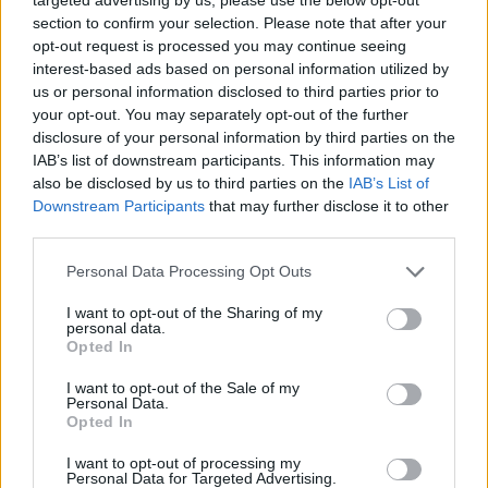
section to confirm your selection. Please note that after your
opt-out request is processed you may continue seeing
interest-based ads based on personal information utilized by
Tízszeresére nő a Paksi Városi Múzeum kiállítóterme
us or personal information disclosed to third parties prior to
your opt-out. You may separately opt-out of the further
2016.09.23
disclosure of your personal information by third parties on the
A Deák-házként emlegetett egykori Szeniczey-kúriába költözik át
IAB’s list of downstream participants. This information may
az intézmény Paksi metszet c. állandó kiállítása.
also be disclosed by us to third parties on the
IAB’s List of
Downstream Participants
that may further disclose it to other
third parties.
Vármegyeházi Esték ősszel is
Please note that this website/app uses one or more Google
Personal Data Processing Opt Outs
2016.09.20
services and may gather and store information including but
Szeptembertől folytatódik a Vármegyeházi Esték
not limited to your visit or usage behaviour. You may click to
I want to opt-out of the Sharing of my
personal data.
rendezvénysorozat, melynek keretében a Tolna Megyei
grant or deny consent to Google and its third-party tags to
Opted In
Kormányhivatal a Wosinksy Mór Megyei Múzeummal karöltve,
use your data for below specified purposes in below Google
színes programokkal szeretne hozzájárulni Szekszárd város,
consent section.
I want to opt-out of the Sale of my
valamint Tolna megye kulturális életének színesítéséhez.
Personal Data.
Opted In
I want to opt-out of processing my
Süsüék már csak két napig lesznek Pakson
Personal Data for Targeted Advertising.