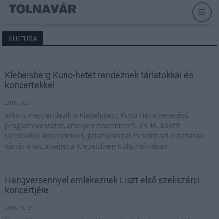
KULTÚRA
Klebelsberg Kuno-hetet rendeznek tárlatokkal és
koncertekkel
2016.11.07
Idén is megrendezik a Klebelsberg Kuno Hét elnevezésű
programsorozatot, amelyen november 9. és 16. között
tárlatokkal, koncertekkel, gálaműsorral és színházi előadással
várják a közönséget a Klebelsberg Kultúrkúriában.
Hangversennyel emlékeznek Liszt első szekszárdi
koncertjére
2016.10.13