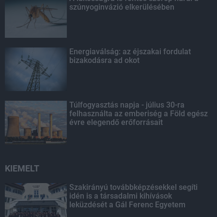
szúnyoginvázió elkerülésében
Energiaválság: az éjszakai fordulat
bizakodásra ad okot
Túlfogyasztás napja - július 30-ra
felhasználta az emberiség a Föld egész
évre elegendő erőforrásait
KIEMELT
Szakirányú továbbképzésekkel segíti
idén is a társadalmi kihívások
leküzdését a Gál Ferenc Egyetem