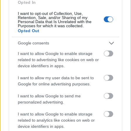
Opted In
2016.09.13
I want to opt-out of Collection, Use,
Kiléptek a mesekönyvek és mesefilmek világából és
Retention, Sale, and/or Sharing of my
embernagyságú bábok formájában láthatók Csukás István
Personal Data that Is Unrelated with the
Purposes for which it was collected.
mesehősei a paksi Csengey Dénes Kulturális Központban.
Opted Out
Google consents
Lessing-darabbal kezdődik az évad a 213 millióból
felújított német színházban
I want to allow Google to enable storage
related to advertising like cookies on web or
2016.08.31
device identifiers in apps.
Lessing Bölcs Náthán című drámai költeményének színpadra
I want to allow my user data to be sent to
állításával kezdődik az évad az ország egyetlen német nyelvű
Google for online advertising purposes.
teátrumában, a szekszárdi Magyarországi Német Színházban
(Deutsche Bühne Ungarn - DBU).
I want to allow Google to send me
personalized advertising.
Az ország megtartásáról beszélt Potápi
I want to allow Google to enable storage
Nagymányokon
related to analytics like cookies on web or
device identifiers in apps.
2016.08.20