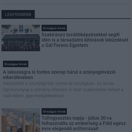
LEGFRISSEBB
Országos hírek
Szakirányú továbbképzésekkel segíti
idén is a társadalmi kihívások leküzdését
a Gál Ferenc Egyetem
Országos hírek
A lakosságra is fontos szerep hárul a szúnyoginvázió
elkerülésében
Folytatódik a szúnyogírtás szerte az országban. Az ázsiai
tigrisszúnyog a vízhiány ellenére is talál szaporodási helyet a
vödrökben, gyermekjátékokban.
Országos hírek
Túlfogyasztás napja - július 30-ra
felhasználta az emberiség a Föld egész
évre elegendő erőforrásait