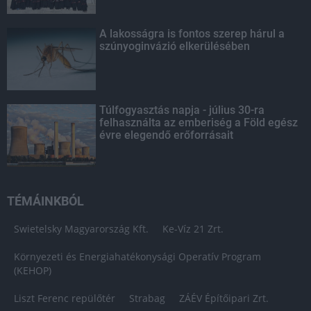
A lakosságra is fontos szerep hárul a
szúnyoginvázió elkerülésében
Túlfogyasztás napja - július 30-ra
felhasználta az emberiség a Föld egész
évre elegendő erőforrásait
TÉMÁINKBÓL
Swietelsky Magyarország Kft.
Ke-Víz 21 Zrt.
Környezeti és Energiahatékonysági Operatív Program
(KEHOP)
Liszt Ferenc repülőtér
Strabag
ZÁÉV Építőipari Zrt.