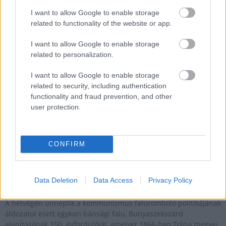
Az ország megtartásának és építésének fontosságáról beszélt a
I want to allow Google to enable storage
Miniszterelnökség nemzetpolitikáért felelős államtitkára
related to functionality of the website or app.
szombaton Nagymányokon rendezett Szent István-napi egyházi
ünnepségen.
I want to allow Google to enable storage
related to personalization.
Nagyot szólt a Tarka Marha és a Sommerfest
I want to allow Google to enable storage
related to security, including authentication
2016.08.17
functionality and fraud prevention, and other
Minden eddiginél több vendég volt a Tarka Marhafesztiválon és
user protection.
remek hangulatban telt a a Tolna megyei Németek Napja is
Bonyhádon.
CONFIRM
150 éve alapították Tolna megyeiek a lerombolt
Bunyaszekszárdot
Data Deletion
Data Access
Privacy Policy
2016.08.11
A hétvégén ünneplik a kommunizmus faluromboló politikájának
áldozatul esett egykori bánsági falu, Bunyaszekszárd
alapításának 150. évfordulóját, amelyet 1866-ban Tolna megyei