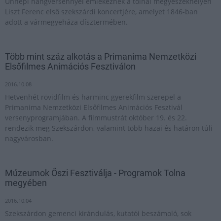
Ünnepi hangversennyel emlékeznek a tolnai megyeszékhelyen
Liszt Ferenc első szekszárdi koncertjére, amelyet 1846-ban
adott a vármegyeháza dísztermében.
Több mint száz alkotás a Primanima Nemzetközi
Elsőfilmes Animációs Fesztiválon
2016.10.08
Hetvenhét rövidfilm és harminc gyerekfilm szerepel a
Primanima Nemzetközi Elsőfilmes Animációs Fesztivál
versenyprogramjában. A filmmustrát október 19. és 22.
rendezik meg Szekszárdon, valamint több hazai és határon túli
nagyvárosban.
Múzeumok Őszi Fesztiválja - Programok Tolna
megyében
2016.10.04
Szekszárdon gemenci kirándulás, kutatói beszámoló, sok