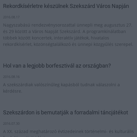
Rekordkísérletre készülnek Szekszárd Város Napján
2016.08.17
Nagyszabású rendezvénysorozattal ünnepli meg augusztus 27.
és 29 között a Város Napját Szekszárd. A programkínálatban
többek között koncertek, interaktív játékok, hivatalos
rekordkísérlet, közönségtalálkozó és ünnepi közgyűlés szerepel.
Hol van a legjobb borfesztivál az országban?
2016.08.16
A szekszárdiak valószínűleg kapásból tudnak válaszolni a
kérdésre.
Szekszárdon is bemutatják a forradalmi táncjátékot
2016.07.30
A XX. század meghatározó évtizedeinek történelmi- és kulturális