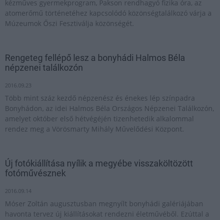
kézműves gyermekprogram, Pakson rendhagyó fizika óra, az
atomerőmű történetéhez kapcsolódó közönségtalálkozó várja a
Múzeumok Őszi Fesztiválja közönségét.
Rengeteg fellépő lesz a bonyhádi Halmos Béla
népzenei találkozón
2016.09.23
Több mint száz kezdő népzenész és énekes lép színpadra
Bonyhádon, az idei Halmos Béla Országos Népzenei Találkozón,
amelyet október első hétvégéjén tizenhetedik alkalommal
rendez meg a Vörösmarty Mihály Művelődési Központ.
Új fotókiállítása nyílik a megyébe visszaköltözött
fotóművésznek
2016.09.14
Móser Zoltán augusztusban megnyílt bonyhádi galériájában
havonta tervez új kiállításokat rendezni életművéből. Ezúttal a