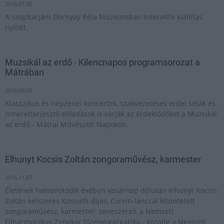
2016.07.05
A salgótarjáni Dornyay Béla Múzeumban interaktív kiállítás
nyílott.
Muzsikál az erdő - Kilencnapos programsorozat a
Mátrában
2016.06.20
Klasszikus és népzenei koncertek, szakvezetéses erdei séták és
ismeretterjesztő előadások is várják az érdeklődőket a Muzsikál
az erdő - Mátrai Művészeti Napokon.
Elhunyt Kocsis Zoltán zongoraművész, karmester
2016.11.07
Életének hatvanötödik évében vasárnap délután elhunyt Kocsis
Zoltán kétszeres Kossuth-díjas, Corvin-lánccal kitüntetett
zongoraművész, karmester, zeneszerző, a Nemzeti
Filharmonikus Zenekar főzeneigazgatója - közölte a Nemzeti