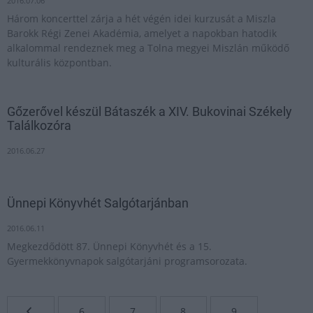
2016.07.06
Három koncerttel zárja a hét végén idei kurzusát a Miszla
Barokk Régi Zenei Akadémia, amelyet a napokban hatodik
alkalommal rendeznek meg a Tolna megyei Miszlán működő
kulturális központban.
Gőzerővel készül Bátaszék a XIV. Bukovinai Székely
Találkozóra
2016.06.27
Ünnepi Könyvhét Salgótarjánban
2016.06.11
Megkezdődött 87. Ünnepi Könyvhét és a 15.
Gyermekkönyvnapok salgótarjáni programsorozata.
6
7
8
9