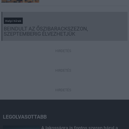
Helyi hírek
BEINDULT AZ ŐSZIBARACKSZEZON,
SZEPTEMBERIG ÉLVEZHETJÜK
HIRDETÉS
HIRDETÉS
HIRDETÉS
LEGOLVASOTTABB
A lakosságra is fontos szerep hárul a