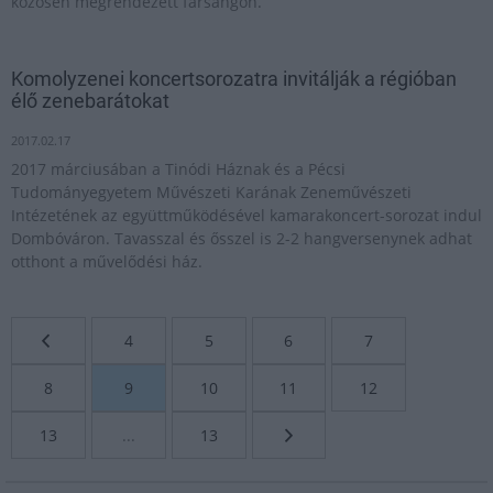
közösen megrendezett farsangon.
Komolyzenei koncertsorozatra invitálják a régióban
élő zenebarátokat
2017.02.17
2017 márciusában a Tinódi Háznak és a Pécsi
Tudományegyetem Művészeti Karának Zeneművészeti
Intézetének az együttműködésével kamarakoncert-sorozat indul
Dombóváron. Tavasszal és ősszel is 2-2 hangversenynek adhat
otthont a művelődési ház.
4
5
6
7
8
9
10
11
12
13
...
13