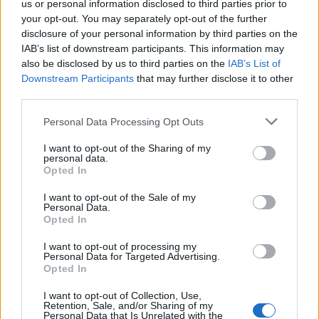
us or personal information disclosed to third parties prior to
gyerekeket és a családokat.
your opt-out. You may separately opt-out of the further
disclosure of your personal information by third parties on the
IAB’s list of downstream participants. This information may
Rajz- és kisfilmpályázat indul a reformáció
also be disclosed by us to third parties on the
IAB’s List of
emlékévének jegyében
Downstream Participants
that may further disclose it to other
third parties.
2017.04.05
Please note that this website/app uses one or more Google
A reformáció 500. évfordulója alkalmából rajz- és
Personal Data Processing Opt Outs
services and may gather and store information including but
kisfilmpályázatot hirdetett a Tolna Megyei Önkormányzat,
not limited to your visit or usage behaviour. You may click to
I want to opt-out of the Sharing of my
amelyen Tolna megyei általános, középiskolás diákok, fiatal
personal data.
grant or deny consent to Google and its third-party tags to
felnőttek vehetnek részt.
Opted In
use your data for below specified purposes in below Google
consent section.
I want to opt-out of the Sale of my
Personal Data.
Idén több jubileumot is ünnepel Bonyhád
Opted In
2017.04.02
I want to opt-out of processing my
Personal Data for Targeted Advertising.
30 éves a Völgységi Múzeum, 40 éves a Város címmel
Opted In
várostörténeti időszaki kiállítás-megnyitót tartottak április
elsején Bonyhádon, a Völgységi Múzeumban.
I want to opt-out of Collection, Use,
Retention, Sale, and/or Sharing of my
Personal Data that Is Unrelated with the