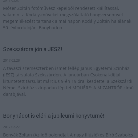
2017.03.07
Móser Zoltán fotóművész képeiből rendezett kiállítással,
valamint a Kodály-műveket megszólaltató hangversennyel
megemlékezést tartanak a mai napon Kodály Zoltán halálának
50. évfordulóján, Bonyhádon.
Szekszárdra jön a JESZ!
2017.02.28
A tavaszi szemeszterben ismét fellép Janus Egyetemi Színház
(JESZ) társulata Szekszárdon. A januárban Csokonai-díjjal
kitüntetett társulat március 9-én 19 órai kezdettel a Szekszárdi
Német Színház színpadán lép fel MOLIÉRE: A MIZANTRÓP című
darabjával.
Bonyhádot is eléri a jubileumi könyvturné!
2017.02.27
Benyák Zoltán (Az idő bolondjai, A nagy illúzió) és Bíró Szabolcs