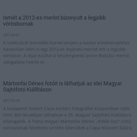
Ismét a 2012-es merlot bizonyult a legjobb
vörösbornak
2017.04.01
A szekszárdi borvidéki borversenyen a tavalyi eredményekhez
hasonlóan idén is egy 2012-es évjáratú merlot lett a legjobb
vörösbor. A díjat ezúttal a Vesztergombi pince Bodzási merlot
válogatása nyerte el.
Mártonfai Dénes fotóit is láthatjuk az idei Magyar
Sajtófotó Kiállításon
2017.03.30
A budapesti Robert Capa Kortárs Fotográfiai Központban több
mint 360 fényképet láthatnak a 35. Magyar Sajtófotó Kiállításra
ellátogatók. A Tolna megyei Mártonfai Dénes „Vidéki foci” című
sorozatának felvételei szintén kikerültek a Capa Központ falára.