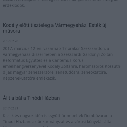
érdeklődők.
Kodály előtt tiszteleg a Vármegyeházi Esték új
műsora
2017.02.28
2017. március 12-én, vasárnap 17 órakor Szekszárdon, a
Vármegyeháza díszermében a Szekszárdi Gárdonyi Zoltán
Református Együttes és a Cantemus Kórus
emlékhangversenyével Kodály Zoltánra, háromszoros Kossuth-
díjas magyar zeneszerzőre, zenetudósra, zeneoktatóra,
népzenekutatóra emlékezik.
Állt a bál a Tinódi Házban
2017.02.21
Kicsik és nagyok idén is együtt ünnepeltek Dombóváron a
Tinódi Házban, az önkormányzat és a városi könyvtár által