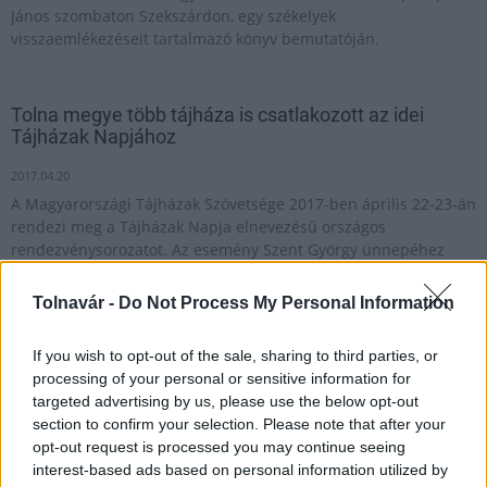
János szombaton Szekszárdon, egy székelyek
visszaemlékezéseit tartalmazó könyv bemutatóján.
Tolna megye több tájháza is csatlakozott az idei
Tájházak Napjához
2017.04.20
A Magyarországi Tájházak Szövetsége 2017-ben április 22-23-án
rendezi meg a Tájházak Napja elnevezésű országos
rendezvénysorozatot. Az esemény Szent György ünnepéhez
kötődik: ahhoz az időszakhoz, amely április végén a tavaszi
megújulást hozza.
Tolnavár -
Do Not Process My Personal Information
If you wish to opt-out of the sale, sharing to third parties, or
A mesék városává válik Szekszárd
processing of your personal or sensitive information for
targeted advertising by us, please use the below opt-out
2017.04.18
section to confirm your selection. Please note that after your
2017. május 27-én és 28-án másodszor rendezik meg
opt-out request is processed you may continue seeing
Szekszárdon a Babits Mihály Kulturális Központban a Háry
interest-based ads based on personal information utilized by
János Mesefesztivált. Ezúttal közel félszáz programmal várják a