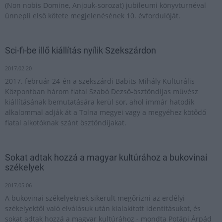
(Non nobis Domine, Anjouk-sorozat) jubileumi könyvturnéval
ünnepli első kötete megjelenésének 10. évfordulóját.
Sci-fi-be illő kiállítás nyílik Szekszárdon
2017.02.20
2017. február 24-én a szekszárdi Babits Mihály Kulturális
Központban három fiatal Szabó Dezső-ösztöndíjas művész
kiállításának bemutatására kerül sor, ahol immár hatodik
alkalommal adják át a Tolna megyei vagy a megyéhez kötődő
fiatal alkotóknak szánt ösztöndíjakat.
Sokat adtak hozzá a magyar kultúrához a bukovinai
székelyek
2017.05.06
A bukovinai székelyeknek sikerült megőrizni az erdélyi
székelyektől való elválásuk után kialakított identitásukat, és
sokat adtak hozzá a magyar kultúrához - mondta Potápi Árpád