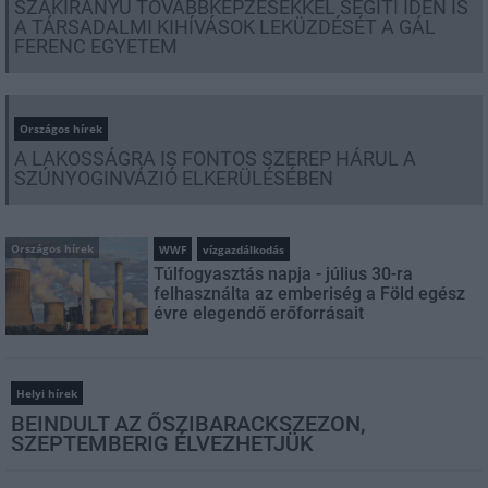
SZAKIRÁNYÚ TOVÁBBKÉPZÉSEKKEL SEGÍTI IDÉN IS
A TÁRSADALMI KIHÍVÁSOK LEKÜZDÉSÉT A GÁL
FERENC EGYETEM
Országos hírek
A LAKOSSÁGRA IS FONTOS SZEREP HÁRUL A
SZÚNYOGINVÁZIÓ ELKERÜLÉSÉBEN
Országos hírek
WWF
vízgazdálkodás
Túlfogyasztás napja - július 30-ra
felhasználta az emberiség a Föld egész
évre elegendő erőforrásait
Helyi hírek
BEINDULT AZ ŐSZIBARACKSZEZON,
SZEPTEMBERIG ÉLVEZHETJÜK