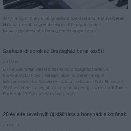
2017. május 10-én, új állomásként Szekszárdon, a Művészetek
Házában kerül megrendezésre a PTE orgona-ének
kamaraegyüttesének komolyzenei hangversenye.
Szekszárdi borok az Országház borai között
2017.05.05
Első alkalommal választották ki Az Országház borait. A
borkiválasztást nyolc kategóriában hirdették meg. A
kékfrankosok és a bikavérek közül a szekszárdi Fritz Pincészet
2012-es tételeit, a legjobb kadarkának pedig a szekszárdi Takler
Borbirtok 2015-ös tételét választották.
20 év elteltével nyílt új kiállítása a bonyhádi alkotónak
2017.04.19