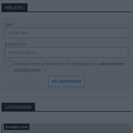
HÍRLEVÉL
Név
E-mail cím
Feliratkozom a hírlevélre és elfogadom az
adatvédelmi
szabályzatot!
FELIRATKOZÁS
LEGFRISSEBB
Országos hírek