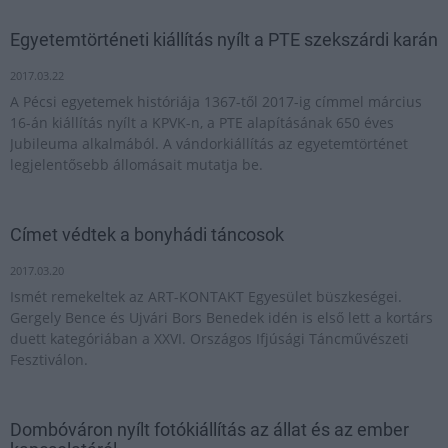
Egyetemtörténeti kiállítás nyílt a PTE szekszárdi karán
2017.03.22
A Pécsi egyetemek históriája 1367-től 2017-ig címmel március
16-án kiállítás nyílt a KPVK-n, a PTE alapításának 650 éves
Jubileuma alkalmából. A vándorkiállítás az egyetemtörténet
legjelentősebb állomásait mutatja be.
Címet védtek a bonyhádi táncosok
2017.03.20
Ismét remekeltek az ART-KONTAKT Egyesület büszkeségei.
Gergely Bence és Ujvári Bors Benedek idén is első lett a kortárs
duett kategóriában a XXVI. Országos Ifjúsági Táncművészeti
Fesztiválon.
Dombóváron nyílt fotókiállítás az állat és az ember