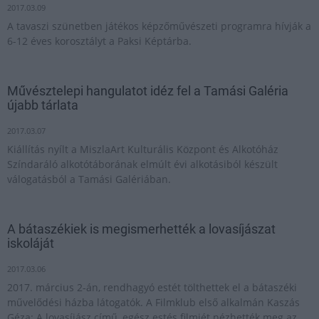
2017.03.09
A tavaszi szünetben játékos képzőművészeti programra hívják a
6-12 éves korosztályt a Paksi Képtárba.
Művésztelepi hangulatot idéz fel a Tamási Galéria
újabb tárlata
2017.03.07
Kiállítás nyílt a MiszlaArt Kulturális Központ és Alkotóház
Színdaráló alkotótáborának elmúlt évi alkotásiból készült
válogatásból a Tamási Galériában.
A bátaszékiek is megismerhették a lovasíjászat
iskoláját
2017.03.06
2017. március 2-án, rendhagyó estét tölthettek el a bátaszéki
művelődési házba látogatók. A Filmklub első alkalmán Kaszás
Géza: A lovasíjász című, egész estés filmjét nézhették meg az