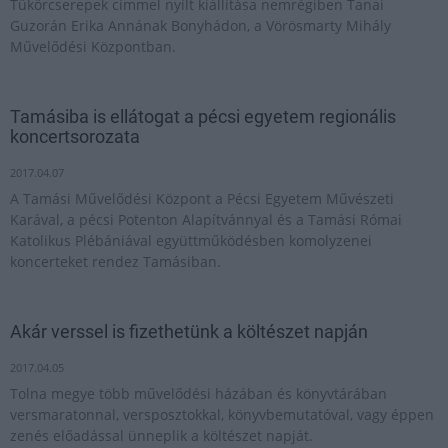
Tükörcserepek címmel nyílt kiállítása nemrégiben Tanai
Guzorán Erika Annának Bonyhádon, a Vörösmarty Mihály
Művelődési Központban.
Tamásiba is ellátogat a pécsi egyetem regionális
koncertsorozata
2017.04.07
A Tamási Művelődési Központ a Pécsi Egyetem Művészeti
Karával, a pécsi Potenton Alapítvánnyal és a Tamási Római
Katolikus Plébániával együttműködésben komolyzenei
koncerteket rendez Tamásiban.
Akár verssel is fizethetünk a költészet napján
2017.04.05
Tolna megye több művelődési házában és könyvtárában
versmaratonnal, versposztokkal, könyvbemutatóval, vagy éppen
zenés előadással ünneplik a költészet napját.