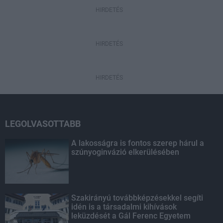
HIRDETÉS
HIRDETÉS
HIRDETÉS
LEGOLVASOTTABB
A lakosságra is fontos szerep hárul a
szúnyoginvázió elkerülésében
Szakirányú továbbképzésekkel segíti
idén is a társadalmi kihívások
leküzdését a Gál Ferenc Egyetem