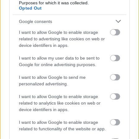
Purposes for which it was collected.
Opted Out
Leonardo-kiállítással ünnepel az Atomenergetikai
Múzeum
Google consents
2017.03.31
I want to allow Google to enable storage
Megnyitásának 5. évfordulóját ünnepli a paksi Atomenergetikai
related to advertising like cookies on web or
Múzeum. Ennek alkalmából új időszaki kiállítás nyílt az
device identifiers in apps.
intézményben, mely Leonardo da Vinci mérnöki munkásságát
állítja a középpontba.
I want to allow my user data to be sent to
Google for online advertising purposes.
Újabb alkotás került a Hírességek útjára
I want to allow Google to send me
personalized advertising.
2017.03.29
Dombóvár Város Önkormányzatának a kezdeményezésére több
I want to allow Google to enable storage
mint egy éve készült el az 5 kilométeres távot felölelő
related to analytics like cookies on web or
Hírességek útja, mely Dombóvárhoz köthető híres
device identifiers in apps.
személyiségek portréit köti össze.
I want to allow Google to enable storage
related to functionality of the website or app.
Bóbita kiállítással ünnepelnek Szekszárdon