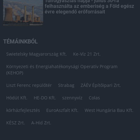
Túlfogyasztás napja - július 30-ra
felhasználta az emberiség a Föld egész
évre elegendő erőforrásait
TÉMÁINKBÓL
Swietelsky Magyarország Kft.
Ke-Víz 21 Zrt.
Környezeti és Energiahatékonysági Operatív Program
(KEHOP)
Liszt Ferenc repülőtér
Strabag
ZÁÉV Építőipari Zrt.
Hódút Kft.
HE-DO Kft.
szennyvíz
Colas
kórházfejlesztés
EuroAszfalt Kft.
West Hungária Bau Kft.
KÉSZ Zrt.
A-Híd Zrt.