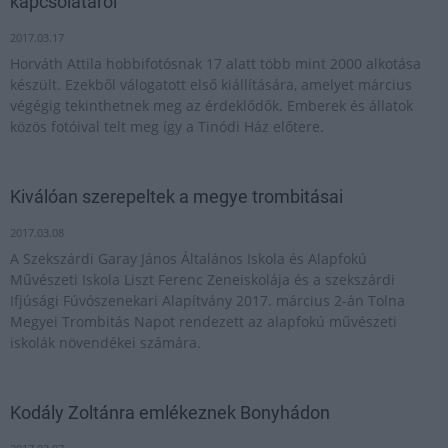
kapcsolatáról
2017.03.17
Horváth Attila hobbifotósnak 17 alatt több mint 2000 alkotása
készült. Ezekből válogatott első kiállítására, amelyet március
végégig tekinthetnek meg az érdeklődők. Emberek és állatok
közös fotóival telt meg így a Tinódi Ház előtere.
Kiválóan szerepeltek a megye trombitásai
2017.03.08
A Szekszárdi Garay János Általános Iskola és Alapfokú
Művészeti Iskola Liszt Ferenc Zeneiskolája és a szekszárdi
Ifjúsági Fúvószenekari Alapítvány 2017. március 2-án Tolna
Megyei Trombitás Napot rendezett az alapfokú művészeti
iskolák növendékei számára.
Kodály Zoltánra emlékeznek Bonyhádon