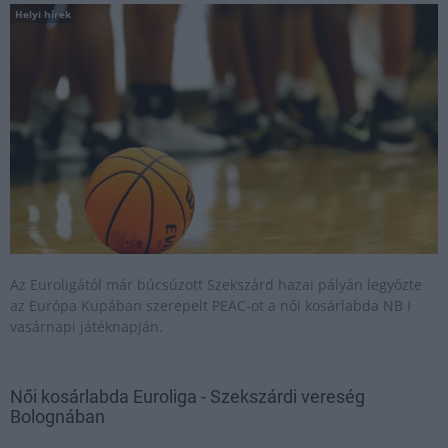
Helyi hírek
Az Euroligától már búcsúzott Szekszárd hazai pályán legyőzte
az Európa Kupában szerepelt PEAC-ot a női kosárlabda NB I
vasárnapi játéknapján.
Női kosárlabda Euroliga - Szekszárdi vereség
Bolognában