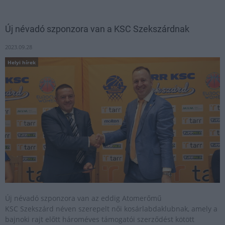
Új névadó szponzora van a KSC Szekszárdnak
2023.09.28
Helyi hírek
Új névadó szponzora van az eddig Atomerőmű
KSC Szekszárd néven szerepelt női kosárlabdaklubnak, amely a
bajnoki rajt előtt hároméves támogatói szerződést kötött