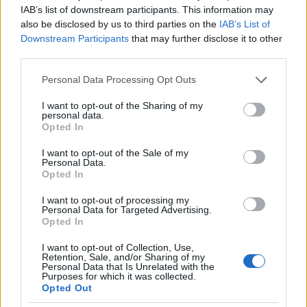
Helyi hírek
IAB’s list of downstream participants. This information may
also be disclosed by us to third parties on the
IAB’s List of
Downstream Participants
that may further disclose it to other
third parties.
Please note that this website/app uses one or more Google
Personal Data Processing Opt Outs
services and may gather and store information including but
not limited to your visit or usage behaviour. You may click to
I want to opt-out of the Sharing of my
personal data.
grant or deny consent to Google and its third-party tags to
Opted In
use your data for below specified purposes in below Google
consent section.
I want to opt-out of the Sale of my
Personal Data.
Opted In
Amennyiben a Szekszárd szerdán is győz, az El-főtáblára kerül.
I want to opt-out of processing my
Personal Data for Targeted Advertising.
Opted In
KSC Szekszárd a selejtezőben, a Sepsi Arénában
I want to opt-out of Collection, Use,
dőlhet el a továbbjutás
Retention, Sale, and/or Sharing of my
Personal Data that Is Unrelated with the
Purposes for which it was collected.
2021.08.17
Opted Out
Helyi hírek