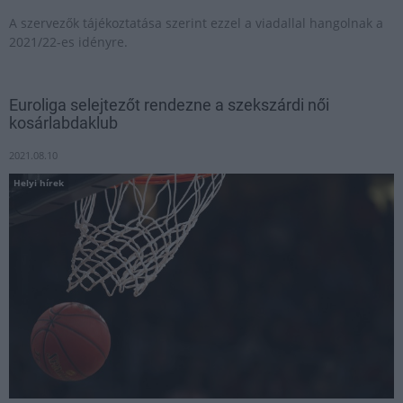
A szervezők tájékoztatása szerint ezzel a viadallal hangolnak a
2021/22-es idényre.
Euroliga selejtezőt rendezne a szekszárdi női
kosárlabdaklub
2021.08.10
Helyi hírek