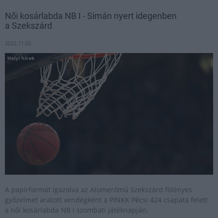
Női kosárlabda NB I - Simán nyert idegenben
a Szekszárd
2022.11.02
Helyi hírek
A papírformát igazolva az Atomerőmű Szekszárd fölényes
győzelmet aratott vendégként a PINKK Pécsi 424 csapata felett
a női kosárlabda NB I szombati játéknapján.