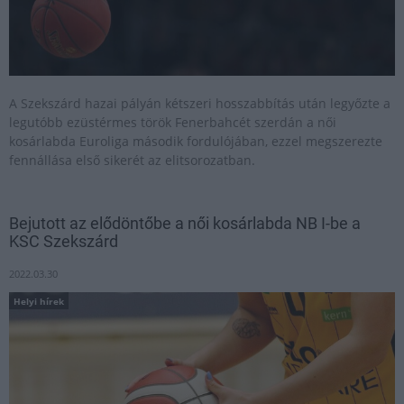
​A Szekszárd hazai pályán kétszeri hosszabbítás után legyőzte a
legutóbb ezüstérmes török Fenerbahcét szerdán a női
kosárlabda Euroliga második fordulójában, ezzel megszerezte
fennállása első sikerét az elitsorozatban.
Bejutott az elődöntőbe a női kosárlabda NB I-be a
KSC Szekszárd
2022.03.30
Helyi hírek