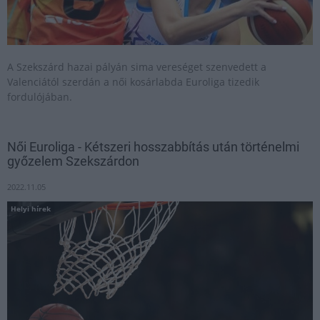
A Szekszárd hazai pályán sima vereséget szenvedett a
Valenciától szerdán a női kosárlabda Euroliga tizedik
fordulójában.
Női Euroliga - Kétszeri hosszabbítás után történelmi
győzelem Szekszárdon
2022.11.05
Helyi hírek