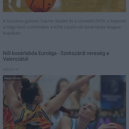
A tízszeres győztes Sopron Basket és a címvédő DVTK is bejutott
a négy közé csütörtökön a Killik László női kosárlabda Magyar
Kupában.
Női kosárlabda Euroliga - Szekszárdi vereség a
Valenciától
2023.01.19
Helyi hírek