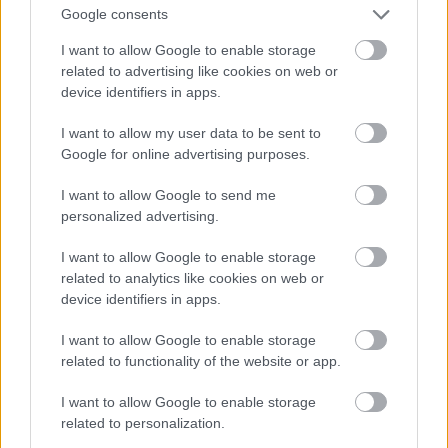
Google consents
I want to allow Google to enable storage
related to advertising like cookies on web or
device identifiers in apps.
I want to allow my user data to be sent to
Google for online advertising purposes.
I want to allow Google to send me
personalized advertising.
I want to allow Google to enable storage
A minitorna győztese a főtáblára kerül, a második és a
related to analytics like cookies on web or
harmadik helyezett pedig az Európa Kupában folytatja
device identifiers in apps.
szereplését.
I want to allow Google to enable storage
related to functionality of the website or app.
Élre állt a Szekszárd az Európa Kupa csoportjában
I want to allow Google to enable storage
2021.01.22
related to personalization.
Helyi hírek