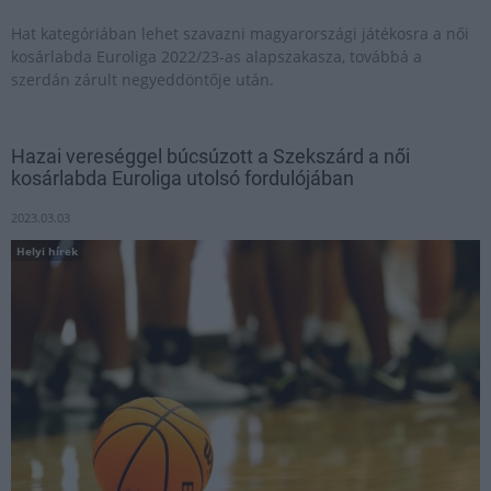
Hat kategóriában lehet szavazni magyarországi játékosra a női
kosárlabda Euroliga 2022/23-as alapszakasza, továbbá a
szerdán zárult negyeddöntője után.
Hazai vereséggel búcsúzott a Szekszárd a női
kosárlabda Euroliga utolsó fordulójában
2023.03.03
Helyi hírek