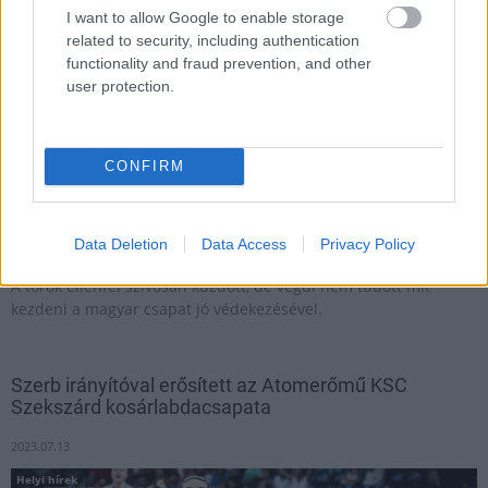
I want to allow Google to enable storage
related to security, including authentication
functionality and fraud prevention, and other
user protection.
CONFIRM
Data Deletion
Data Access
Privacy Policy
A török ellenfél szívósan küzdött, de végül nem tudott mit
kezdeni a magyar csapat jó védekezésével.
Szerb irányítóval erősített az Atomerőmű KSC
Szekszárd kosárlabdacsapata
2023.07.13
Helyi hírek