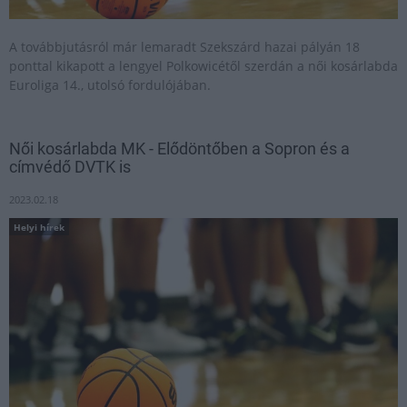
A továbbjutásról már lemaradt Szekszárd hazai pályán 18
ponttal kikapott a lengyel Polkowicétől szerdán a női kosárlabda
Euroliga 14., utolsó fordulójában.
Női kosárlabda MK - Elődöntőben a Sopron és a
címvédő DVTK is
2023.02.18
Helyi hírek