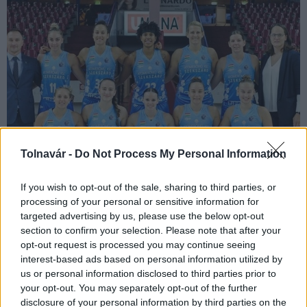
Tolnavár -
Do Not Process My Personal Information
Az Euroliga jövő heti második fordulójában a Szekszárd a
If you wish to opt-out of the sale, sharing to third parties, or
francia BLMA-t fogadja, míg a Sopron a lengyel Gdyniához
processing of your personal or sensitive information for
látogat.
targeted advertising by us, please use the below opt-out
section to confirm your selection. Please note that after your
opt-out request is processed you may continue seeing
Női kosárlabda Euroliga - Győzelemmel kezdte a
interest-based ads based on personal information utilized by
selejtezőt a Szekszárd
us or personal information disclosed to third parties prior to
your opt-out. You may separately opt-out of the further
2021.09.22
disclosure of your personal information by third parties on the