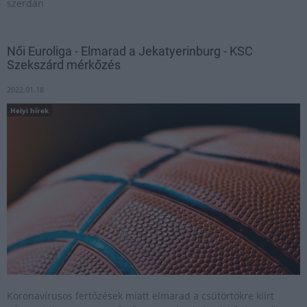
szerdán
Női Euroliga - Elmarad a Jekatyerinburg - KSC
Szekszárd mérkőzés
2022.01.18
Helyi hírek
Koronavírusos fertőzések miatt elmarad a csütörtökre kiírt