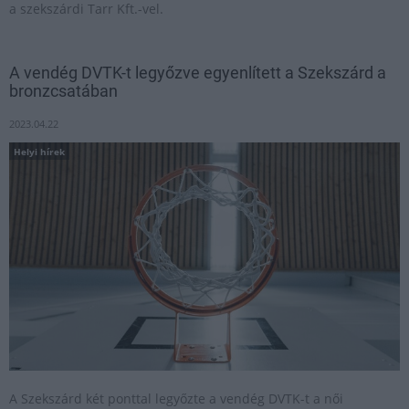
a szekszárdi Tarr Kft.-vel.
A vendég DVTK-t legyőzve egyenlített a Szekszárd a
bronzcsatában
2023.04.22
Helyi hírek
A Szekszárd két ponttal legyőzte a vendég DVTK-t a női