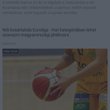
A címvédő Sopron 67-42-re legyőzte a Szekszárdot a női
kosárlabda NB I elődöntőjében, a párharc hétfői második
mérkőzésén, ezzel bejutott a bajnoki döntőbe.
Női kosárlabda Euroliga - Hat kategóriában lehet
szavazni magyarországi játékosra
2023.03.23
Helyi hírek