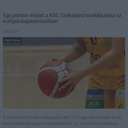
Egy ponton múlott a KSC Szekszárd továbbjutása az
európai kupasorozatban
2022.02.24
Helyi hírek
A Szekszárd 69-68-ra kikapott a lett TTT Riga otthonában a női
kosárlabda Euroliga csoportkörének 14., utolsó fordulójában,