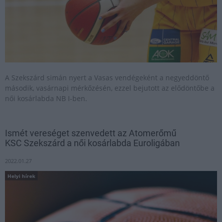
A Szekszárd simán nyert a Vasas vendégeként a negyeddöntő
második, vasárnapi mérkőzésén, ezzel bejutott az elődöntőbe a
női kosárlabda NB I-ben.
Ismét vereséget szenvedett az Atomerőmű
KSC Szekszárd a női kosárlabda Euroligában
2022.01.27
Helyi hírek