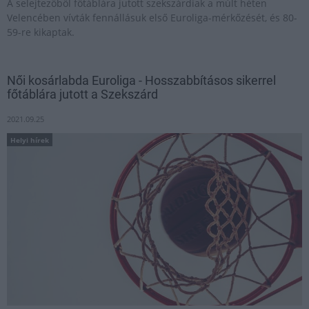
A selejtezőből főtáblára jutott szekszárdiak a múlt héten
Velencében vívták fennállásuk első Euroliga-mérkőzését, és 80-
59-re kikaptak.
Női kosárlabda Euroliga - Hosszabbításos sikerrel
főtáblára jutott a Szekszárd
2021.09.25
Helyi hírek