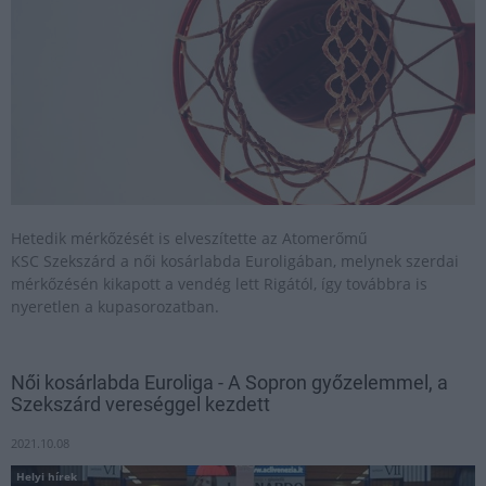
Hetedik mérkőzését is elveszítette az Atomerőmű
KSC Szekszárd a női kosárlabda Euroligában, melynek szerdai
mérkőzésén kikapott a vendég lett Rigától, így továbbra is
nyeretlen a kupasorozatban.
Női kosárlabda Euroliga - A Sopron győzelemmel, a
Szekszárd vereséggel kezdett
2021.10.08
Helyi hírek