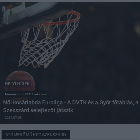
HELYI HÍREK
Atomerőmű KSC Szekszárd
Női kosárlabda Euroliga - A DVTK és a Győr főtáblás, a
Szekszárd selejtezőt játszik
2024.07.08
ATOMERŐMŰ KSC SZEKSZÁRD