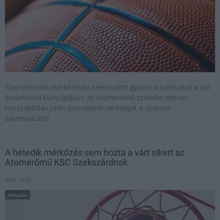
Tizenkettedik mérkőzésén sem tudott győzni a Szekszárd a női
kosárlabda Euroligában: az Atomerőmű szerdán otthon
hosszabbítás után szenvedett vereséget a spanyol
Salamancától.
A hetedik mérkőzés sem hozta a várt sikert az
Atomerőmű KSC Szekszárdnak
2021.12.02
Aktuális