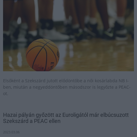
Elsőként a Szekszárd jutott elődöntőbe a női kosárlabda NB I-
ben, miután a negyeddöntőben másodszor is legyőzte a PEAC-
ot.
Hazai pályán győzött az Euroligától már elbúcsuzott
Szekszárd a PEAC ellen
2023.03.06