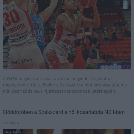
A DVTK nagyot hajrázva, az utolsó negyedet tíz ponttal
megnyerve került előnybe a Szekszárd elleni bronzcsatában a
női kosárlabda NB I rájátszásának szombati játéknapján.
Elődöntőben a Szekszárd a női kosárlabda NB I-ben
2023.04.04
Helyi hírek