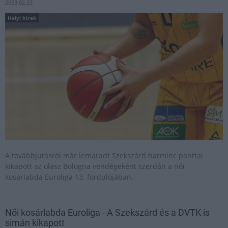
2023.02.23
Helyi hírek
A továbbjutásról már lemaradt Szekszárd harminc ponttal
kikapott az olasz Bologna vendégeként szerdán a női
kosárlabda Euroliga 13. fordulójában.
Női kosárlabda Euroliga - A Szekszárd és a DVTK is
simán kikapott