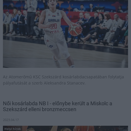
Az Atomerőmű KSC Szekszárd kosárlabdacsapatában folytatja
pályafutását a szerb Aleksandra Stanacev.
Női kosárlabda NB I - előnybe került a Miskolc a
Szekszárd elleni bronzmeccsen
2023.04.17
Helyi hírek