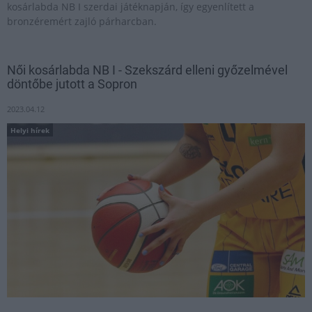
kosárlabda NB I szerdai játéknapján, így egyenlített a
bronzéremért zajló párharcban.
Női kosárlabda NB I - Szekszárd elleni győzelmével
döntőbe jutott a Sopron
2023.04.12
Helyi hírek