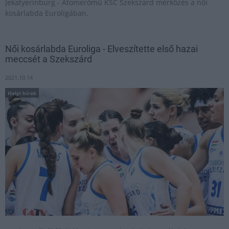
Jekatyerinburg - Atomerőmű KSC Szekszárd mérkőzés a női
kosárlabda Euroligában.
Női kosárlabda Euroliga - Elveszítette első hazai
meccsét a Szekszárd
2021.10.14
Helyi hírek