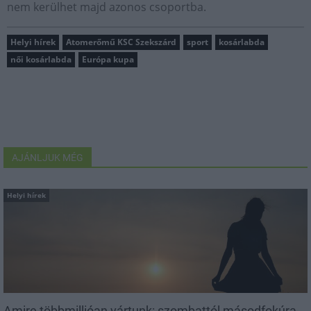
nem kerülhet majd azonos csoportba.
Helyi hírek
Atomerőmű KSC Szekszárd
sport
kosárlabda
női kosárlabda
Európa kupa
AJÁNLJUK MÉG
Helyi hírek
Amire többmillióan vártunk: szombattól másodfokúra