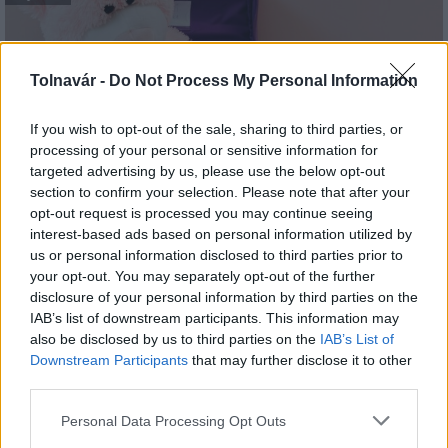
Tolnavár -
Do Not Process My Personal Information
If you wish to opt-out of the sale, sharing to third parties, or
processing of your personal or sensitive information for
Idén is PajTáska, egy táskányi segítség a paksi
targeted advertising by us, please use the below opt-out
iskolakezdéshez
section to confirm your selection. Please note that after your
opt-out request is processed you may continue seeing
interest-based ads based on personal information utilized by
us or personal information disclosed to third parties prior to
your opt-out. You may separately opt-out of the further
disclosure of your personal information by third parties on the
IAB’s list of downstream participants. This information may
MAGYAR ÉPÍTŐK
also be disclosed by us to third parties on the
IAB’s List of
Downstream Participants
that may further disclose it to other
third parties.
Útépítés
Please note that this website/app uses one or more Google
Personal Data Processing Opt Outs
services and may gather and store information including but