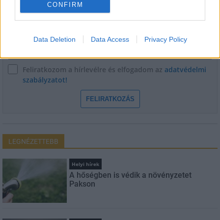
Név
CONFIRM
E-mail cím
Data Deletion
Data Access
Privacy Policy
Feliratkozom a hírlevélre és elfogadom az
adatvédelmi
szabályzatot!
FELIRATKOZÁS
LEGNÉZETTEBB
Helyi hírek
A hőségben is védik a növényzetet
Pakson