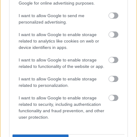
Google for online advertising purposes.
Elkészült a Liszt Ferenc repülőtér
közelében lévő logisztikai bázis út- és
I want to allow Google to send me
közműhálózatának fejlesztése
personalized advertising.
I want to allow Google to enable storage
Látlelet a hazai víziközművekről?
related to analytics like cookies on web or
Egyetlen, fél évszázados vezetéken
device identifiers in apps.
múlt Bicske vízellátása
I want to allow Google to enable storage
related to functionality of the website or app.
Épített öröksége megújításával is készül
I want to allow Google to enable storage
Mohács a csata ötszázadik
évfordulójára
related to personalization.
I want to allow Google to enable storage
related to security, including authentication
functionality and fraud prevention, and other
user protection.
HÍRLEVÉL