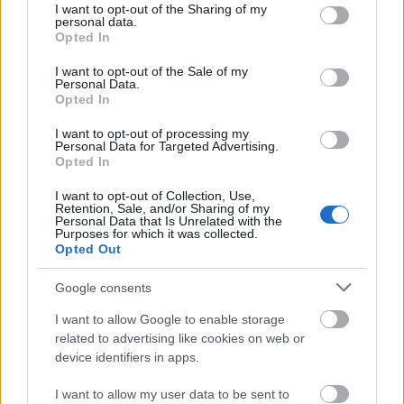
not limited to your visit or usage behaviour. You may click to
I want to opt-out of the Sharing of my
personal data.
grant or deny consent to Google and its third-party tags to
Opted In
use your data for below specified purposes in below Google
consent section.
I want to opt-out of the Sale of my
Personal Data.
Opted In
I want to opt-out of processing my
Personal Data for Targeted Advertising.
Opted In
HE-DO
BKK
KM Építő Kft.
Főmterv Mérnöki Tervező Zrt.
I want to opt-out of Collection, Use,
Retention, Sale, and/or Sharing of my
Látványos építési szakasz indult be a Flórián téri
Personal Data that Is Unrelated with the
felüljárón
Purposes for which it was collected.
Opted Out
A tartós nyári hőség jelentős kihívás elé állítja a KM Építőt,
ennek ellenére folyamatosan halad az aszfaltozás.
Google consents
I want to allow Google to enable storage
Paks II.: Mit jelent az 5. blokk új
related to advertising like cookies on web or
mérföldköve a felülvizsgálat
árnyékában?
device identifiers in apps.
I want to allow my user data to be sent to