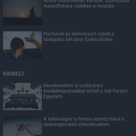
Amire többmillióan vártunk: szombattól
másodfokúra csökken a riasztás
Parfümöt és élelmiszert rejtett a
táskájába két lány Szekszárdon
KIEMELT
Kecskeméten is szakirányú
továbbképzésekkel erősít a Gál Ferenc
Egyetem
A lakosságra is fontos szerep hárul a
szúnyoginvázió elkerülésében