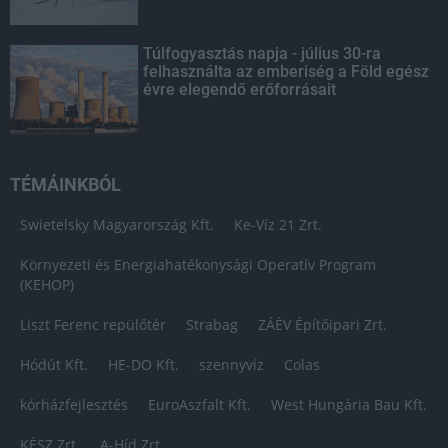
Túlfogyasztás napja - július 30-ra
felhasználta az emberiség a Föld egész
évre elegendő erőforrásait
TÉMÁINKBÓL
Swietelsky Magyarország Kft.
Ke-Víz 21 Zrt.
Környezeti és Energiahatékonysági Operatív Program
(KEHOP)
Liszt Ferenc repülőtér
Strabag
ZÁÉV Építőipari Zrt.
Hódút Kft.
HE-DO Kft.
szennyvíz
Colas
kórházfejlesztés
EuroAszfalt Kft.
West Hungária Bau Kft.
KÉSZ Zrt.
A-Híd Zrt.