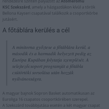
rendezésre szintén pályázott az
Atomerőmű
KSC Szekszárd
, amely a házigazdákon kívül a török
Bellona Kayseri csapatával találkozik a csoportkörbe
jutásért.
A főtáblára kerülés a cél
A minitorna győztese a főtáblára kerül, a
második és a harmadik helyezett pedig az
Európa Kupában folytatja szereplését. A
selejtezőcsoport programját a főtábla
csütörtöki sorsolása után hozzák
nyilvánosságra.
A magyar bajnok Sopron Basket automatikusan az
Euroliga 16 csapatos csoportkörében szerepel.
A Szekszárd továbbjutása esetén a két magyar csapat