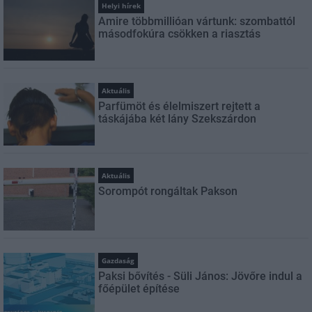
Helyi hírek
Amire többmillióan vártunk: szombattól
másodfokúra csökken a riasztás
Aktuális
Parfümöt és élelmiszert rejtett a
táskájába két lány Szekszárdon
Aktuális
Sorompót rongáltak Pakson
Gazdaság
Paksi bővítés - Süli János: Jövőre indul a
főépület építése