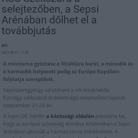
selejtezőben, a Sepsi
Arénában dőlhet el a
továbbjutás
MTI
2021.08.17. 11:30
A minitorna győztese a főtáblára kerül, a második és
a harmadik helyezett pedig az Európa Kupában
folytatja szereplését.
Sepsiszentgyörgy ad otthont a női kosárlabda
Euroliga szekszárdi érdekeltségű selejtezőtornájának
szeptember 21-23-án.
A Sepsi-SIC hétfőn
a közösségi oldalán
jelentette be,
hogy az európai szövetség döntése értelmében a Sepsi
Arénában játsszák a hármas torna mérkőzéseit. A