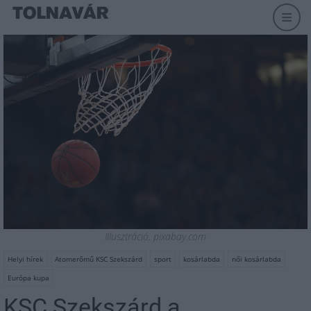
Illusztráció, pixabay.com
Helyi hírek
Atomerőmű KSC Szekszárd
sport
kosárlabda
női kosárlabda
Európa kupa
KSC Szekszárd a