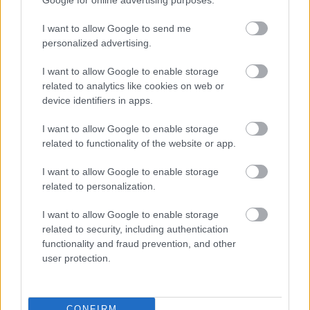
Elkészült a Liszt Ferenc repülőtér
közelében lévő logisztikai bázis út- és
közműhálózatának fejlesztése
I want to allow Google to send me
personalized advertising.
I want to allow Google to enable storage
Látlelet a hazai víziközművekről?
related to analytics like cookies on web or
Egyetlen, fél évszázados vezetéken
device identifiers in apps.
múlt Bicske vízellátása
I want to allow Google to enable storage
related to functionality of the website or app.
Épített öröksége megújításával is készül
Mohács a csata ötszázadik
I want to allow Google to enable storage
évfordulójára
related to personalization.
I want to allow Google to enable storage
related to security, including authentication
functionality and fraud prevention, and other
user protection.
HÍRLEVÉL
Név
CONFIRM