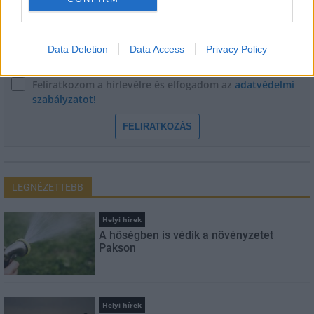
E-mail cím
Data Deletion
Data Access
Privacy Policy
Feliratkozom a hírlevélre és elfogadom az
adatvédelmi
szabályzatot!
FELIRATKOZÁS
LEGNÉZETTEBB
Helyi hírek
A hőségben is védik a növényzetet
Pakson
Helyi hírek