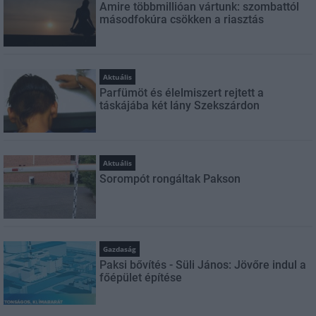
Amire többmillióan vártunk: szombattól
másodfokúra csökken a riasztás
Aktuális
Parfümöt és élelmiszert rejtett a
táskájába két lány Szekszárdon
Aktuális
Sorompót rongáltak Pakson
Gazdaság
Paksi bővítés - Süli János: Jövőre indul a
főépület építése