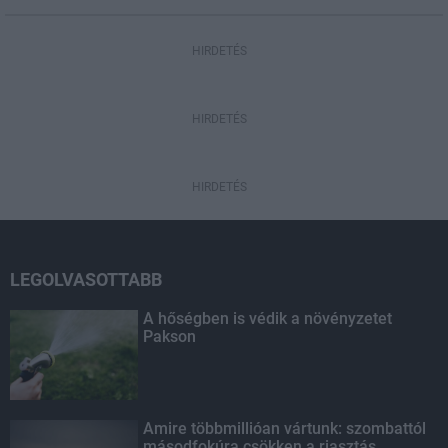
HIRDETÉS
HIRDETÉS
HIRDETÉS
LEGOLVASOTTABB
A hőségben is védik a növényzetet
Pakson
Amire többmillióan vártunk: szombattól
másodfokúra csökken a riasztás