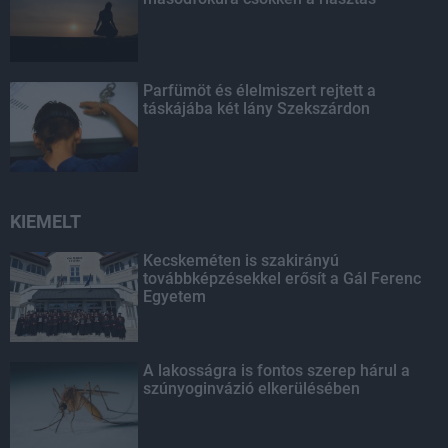
Parfümöt és élelmiszert rejtett a
táskájába két lány Szekszárdon
KIEMELT
Kecskeméten is szakirányú
továbbképzésekkel erősít a Gál Ferenc
Egyetem
A lakosságra is fontos szerep hárul a
szúnyoginvázió elkerülésében