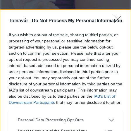
Tolnavár -
Do Not Process My Personal Information
If you wish to opt-out of the sale, sharing to third parties, or
Idén is PajTáska, egy táskányi segítség a paksi
processing of your personal or sensitive information for
iskolakezdéshez
targeted advertising by us, please use the below opt-out
section to confirm your selection. Please note that after your
opt-out request is processed you may continue seeing
interest-based ads based on personal information utilized by
us or personal information disclosed to third parties prior to
your opt-out. You may separately opt-out of the further
disclosure of your personal information by third parties on the
IAB’s list of downstream participants. This information may
MAGYAR ÉPÍTŐK
also be disclosed by us to third parties on the
IAB’s List of
Downstream Participants
that may further disclose it to other
third parties.
Útépítés
Please note that this website/app uses one or more Google
Personal Data Processing Opt Outs
services and may gather and store information including but
not limited to your visit or usage behaviour. You may click to
I want to opt-out of the Sharing of my