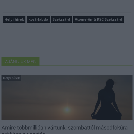
Helyi hírek
kosárlabda
Szekszárd
Atomerőmű KSC Szekszárd
AJÁNLJUK MÉG
Helyi hírek
Amire többmillióan vártunk: szombattól másodfokúra