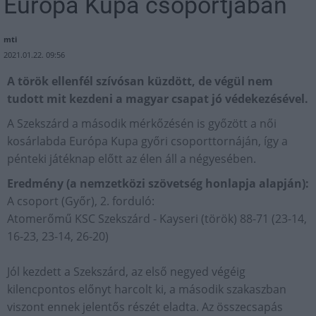
Európa Kupa csoportjában
mti
2021.01.22. 09:56
A török ellenfél szívósan küzdött, de végül nem
tudott mit kezdeni a magyar csapat jó védekezésével.
A Szekszárd a második mérkőzésén is győzött a női
kosárlabda Európa Kupa győri csoporttornáján, így a
pénteki játéknap előtt az élen áll a négyesében.
Eredmény (a nemzetközi szövetség honlapja alapján):
A csoport (Győr), 2. forduló:
Atomerőmű KSC Szekszárd - Kayseri (török) 88-71 (23-14,
16-23, 23-14, 26-20)
Jól kezdett a Szekszárd, az első negyed végéig
kilencpontos előnyt harcolt ki, a második szakaszban
viszont ennek jelentős részét eladta. Az összecsapás