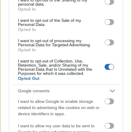
personal data.
grant or deny consent to Google and its third-party tags to
Opted In
use your data for below specified purposes in below Google
consent section.
I want to opt-out of the Sale of my
Personal Data.
Opted In
I want to opt-out of processing my
Personal Data for Targeted Advertising.
Opted In
HE-DO
BKK
KM Építő Kft.
Főmterv Mérnöki Tervező Zrt.
I want to opt-out of Collection, Use,
Látványos építési szakasz indult be a Flórián téri
Retention, Sale, and/or Sharing of my
Personal Data that Is Unrelated with the
felüljárón
Purposes for which it was collected.
Opted Out
A tartós nyári hőség jelentős kihívás elé állítja a KM Építőt,
ennek ellenére folyamatosan halad az aszfaltozás.
Google consents
Paks II.: Mit jelent az 5. blokk új
I want to allow Google to enable storage
mérföldköve a felülvizsgálat
related to advertising like cookies on web or
árnyékában?
device identifiers in apps.
I want to allow my user data to be sent to
Google for online advertising purposes.