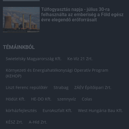
Túlfogyasztás napja - július 30-ra
felhasználta az emberiség a Föld egész
évre elegendő erőforrásait
TÉMÁINKBÓL
Swietelsky Magyarország Kft.
Ke-Víz 21 Zrt.
Környezeti és Energiahatékonysági Operatív Program
(KEHOP)
Liszt Ferenc repülőtér
Strabag
ZÁÉV Építőipari Zrt.
Hódút Kft.
HE-DO Kft.
szennyvíz
Colas
kórházfejlesztés
EuroAszfalt Kft.
West Hungária Bau Kft.
KÉSZ Zrt.
A-Híd Zrt.