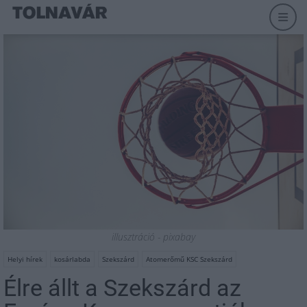
illusztráció - pixabay
Helyi hírek
kosárlabda
Szekszárd
Atomerőmű KSC Szekszárd
Élre állt a Szekszárd az