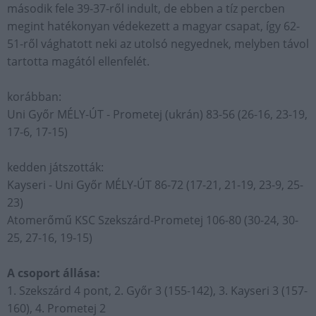
második fele 39-37-ről indult, de ebben a tíz percben
megint hatékonyan védekezett a magyar csapat, így 62-
51-ről vághatott neki az utolsó negyednek, melyben távol
tartotta magától ellenfelét.
korábban:
Uni Győr MÉLY-ÚT - Prometej (ukrán) 83-56 (26-16, 23-19,
17-6, 17-15)
kedden játszották:
Kayseri - Uni Győr MÉLY-ÚT 86-72 (17-21, 21-19, 23-9, 25-
23)
Atomerőmű KSC Szekszárd-Prometej 106-80 (30-24, 30-
25, 27-16, 19-15)
A csoport állása:
1. Szekszárd 4 pont, 2. Győr 3 (155-142), 3. Kayseri 3 (157-
160), 4. Prometej 2