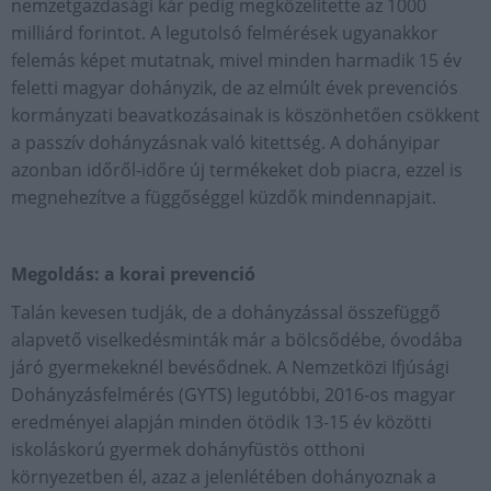
nemzetgazdasági kár pedig megközelítette az 1000
milliárd forintot. A legutolsó felmérések ugyanakkor
felemás képet mutatnak, mivel minden harmadik 15 év
feletti magyar dohányzik, de az elmúlt évek prevenciós
kormányzati beavatkozásainak is köszönhetően csökkent
a passzív dohányzásnak való kitettség. A dohányipar
azonban időről-időre új termékeket dob piacra, ezzel is
megnehezítve a függőséggel küzdők mindennapjait.
Megoldás: a korai prevenció
Talán kevesen tudják, de a dohányzással összefüggő
alapvető viselkedésminták már a bölcsődébe, óvodába
járó gyermekeknél bevésődnek. A Nemzetközi Ifjúsági
Dohányzásfelmérés (GYTS) legutóbbi, 2016-os magyar
eredményei alapján minden ötödik 13-15 év közötti
iskoláskorú gyermek dohányfüstös otthoni
környezetben él, azaz a jelenlétében dohányoznak a