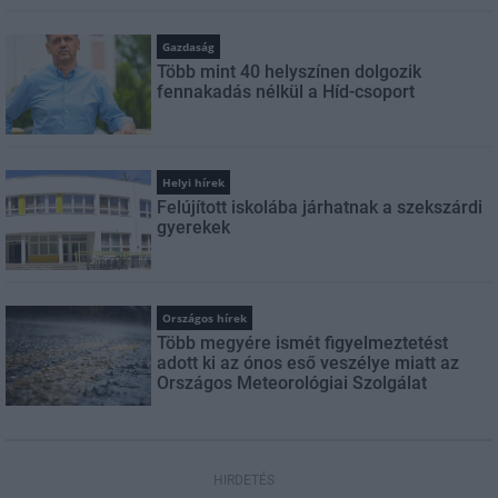
Gazdaság
Több mint 40 helyszínen dolgozik
fennakadás nélkül a Híd-csoport
Helyi hírek
Felújított iskolába járhatnak a szekszárdi
gyerekek
Országos hírek
Több megyére ismét figyelmeztetést
adott ki az ónos eső veszélye miatt az
Országos Meteorológiai Szolgálat
HIRDETÉS