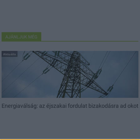
AJÁNLJUK MÉG
Aktuális
Energiaválság: az éjszakai fordulat bizakodásra ad okot