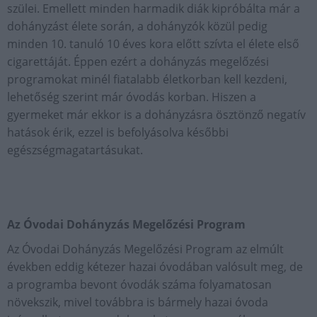
szülei. Emellett minden harmadik diák kipróbálta már a
dohányzást élete során, a dohányzók közül pedig
minden 10. tanuló 10 éves kora előtt szívta el élete első
cigarettáját. Éppen ezért a dohányzás megelőzési
programokat minél fiatalabb életkorban kell kezdeni,
lehetőség szerint már óvodás korban. Hiszen a
gyermeket már ekkor is a dohányzásra ösztönző negatív
hatások érik, ezzel is befolyásolva későbbi
egészségmagatartásukat.
Az Óvodai Dohányzás Megelőzési Program
Az Óvodai Dohányzás Megelőzési Program az elmúlt
években eddig kétezer hazai óvodában valósult meg, de
a programba bevont óvodák száma folyamatosan
növekszik, mivel továbbra is bármely hazai óvoda