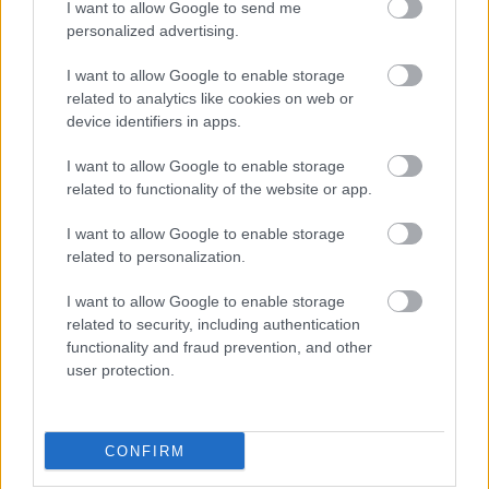
I want to allow Google to send me
personalized advertising.
I want to allow Google to enable storage
related to analytics like cookies on web or
Tata
műemlékfelújítás
műemlék
restaurálás
device identifiers in apps.
Történelmi táj, amelynek minden köve mesél –
megújul a tatai Angolkert
I want to allow Google to enable storage
related to functionality of the website or app.
A projekt részeként megújulnak a területen található
műemlékek, köztük a különleges Műromok, valamint a közeli
I want to allow Google to enable storage
Várkanyarban álló Nepomuki Szent János híd és szobor is.
related to personalization.
M1 bővítés: már zajlik a teljesen új
I want to allow Google to enable storage
Bicske Kelet csomópont építése
related to security, including authentication
functionality and fraud prevention, and other
user protection.
Új gyalogosátkelők és jelzőlámpás
csomópont épül Angyalföldön
CONFIRM