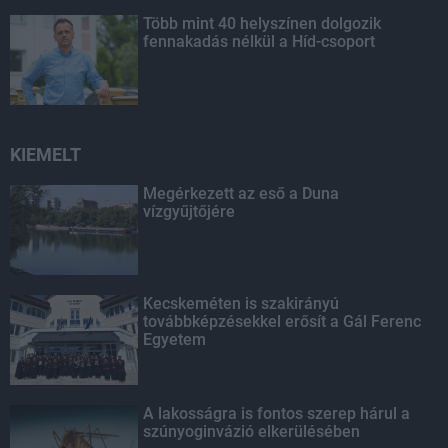
Több mint 40 helyszínen dolgozik
fennakadás nélkül a Híd-csoport
KIEMELT
Megérkezett az eső a Duna
vízgyűjtőjére
Kecskeméten is szakirányú
továbbképzésekkel erősít a Gál Ferenc
Egyetem
A lakosságra is fontos szerep hárul a
szúnyoginvázió elkerülésében