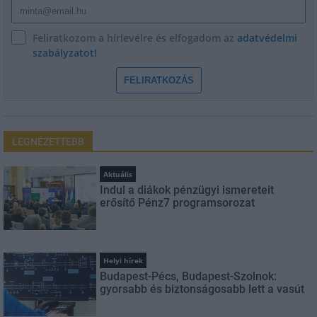
Feliratkozom a hírlevélre és elfogadom az
adatvédelmi
szabályzatot!
FELIRATKOZÁS
LEGNÉZETTEBB
Aktuális
Indul a diákok pénzügyi ismereteit
erősítő Pénz7 programsorozat
Helyi hírek
Budapest-Pécs, Budapest-Szolnok:
gyorsabb és biztonságosabb lett a vasút