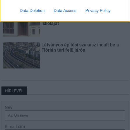
Data Deletion
Data Access
Privacy Policy
Másfélszeresére bővítik
Hódmezővásárhely jó hírű református
iskoláját
Látványos építési szakasz indult be a
Flórián téri felüljárón
HÍRLEVÉL
Név
E-mail cím