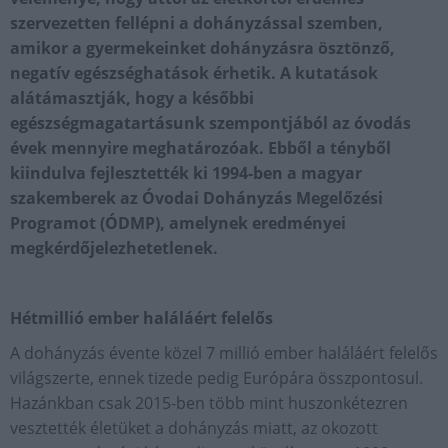
szervezetten fellépni a dohányzással szemben,
amikor a gyermekeinket dohányzásra ösztönző,
negatív egészséghatások érhetik. A kutatások
alátámasztják, hogy a későbbi
egészségmagatartásunk szempontjából az óvodás
évek mennyire meghatározóak. Ebből a tényből
kiindulva fejlesztették ki 1994-ben a magyar
szakemberek az Óvodai Dohányzás Megelőzési
Programot (ÓDMP), amelynek eredményei
megkérdőjelezhetetlenek.
Hétmillió ember haláláért felelős
A dohányzás évente közel 7 millió ember haláláért felelős
világszerte, ennek tizede pedig Európára összpontosul.
Hazánkban csak 2015-ben több mint huszonkétezren
vesztették életüket a dohányzás miatt, az okozott