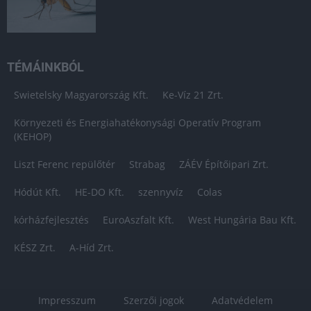
TÉMÁINKBÓL
Swietelsky Magyarország Kft.
Ke-Víz 21 Zrt.
Környezeti és Energiahatékonysági Operatív Program
(KEHOP)
Liszt Ferenc repülőtér
Strabag
ZÁÉV Építőipari Zrt.
Hódút Kft.
HE-DO Kft.
szennyvíz
Colas
kórházfejlesztés
EuroAszfalt Kft.
West Hungária Bau Kft.
KÉSZ Zrt.
A-Híd Zrt.
Impresszum
Szerzői jogok
Adatvédelem