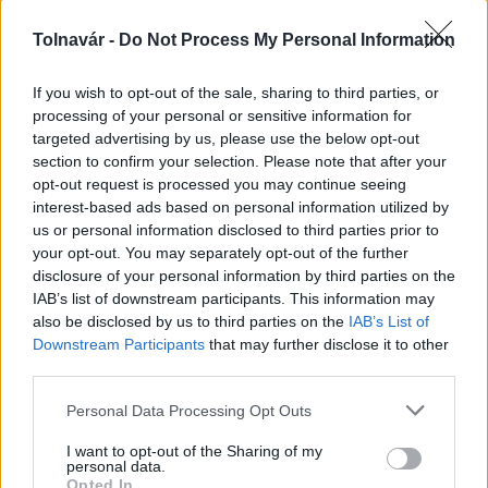
Aktuális
Tolnavár -
Do Not Process My Personal Information
If you wish to opt-out of the sale, sharing to third parties, or
processing of your personal or sensitive information for
targeted advertising by us, please use the below opt-out
section to confirm your selection. Please note that after your
opt-out request is processed you may continue seeing
interest-based ads based on personal information utilized by
Paks: hétfőn és talán még kedden üzemben tartható
us or personal information disclosed to third parties prior to
az utolsó turbina
your opt-out. You may separately opt-out of the further
disclosure of your personal information by third parties on the
IAB’s list of downstream participants. This information may
also be disclosed by us to third parties on the
IAB’s List of
Downstream Participants
that may further disclose it to other
Aktuális
third parties.
Please note that this website/app uses one or more Google
Personal Data Processing Opt Outs
services and may gather and store information including but
not limited to your visit or usage behaviour. You may click to
I want to opt-out of the Sharing of my
personal data.
grant or deny consent to Google and its third-party tags to
Opted In