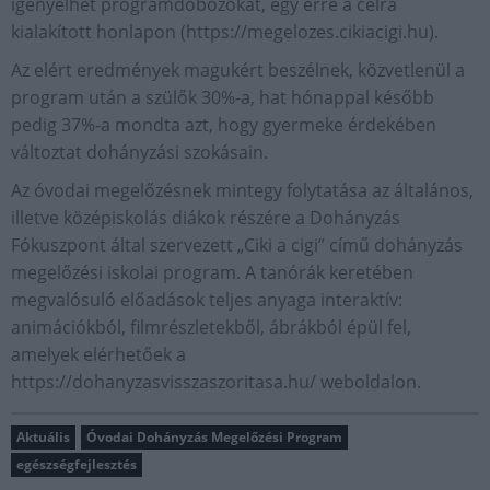
igényelhet programdobozokat, egy erre a célra
kialakított honlapon (https://megelozes.cikiacigi.hu).
Az elért eredmények magukért beszélnek, közvetlenül a
program után a szülők 30%-a, hat hónappal később
pedig 37%-a mondta azt, hogy gyermeke érdekében
változtat dohányzási szokásain.
Az óvodai megelőzésnek mintegy folytatása az általános,
illetve középiskolás diákok részére a Dohányzás
Fókuszpont által szervezett „Ciki a cigi” című dohányzás
megelőzési iskolai program. A tanórák keretében
megvalósuló előadások teljes anyaga interaktív:
animációkból, filmrészletekből, ábrákból épül fel,
amelyek elérhetőek a
https://dohanyzasvisszaszoritasa.hu/ weboldalon.
Aktuális
Óvodai Dohányzás Megelőzési Program
egészségfejlesztés