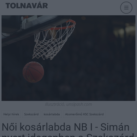
Illusztráció, unslpash.com
Helyi hírek
Szekszárd
kosárlabda
Atomerőmű KSC Szekszárd
Női kosárlabda NB I - Simán