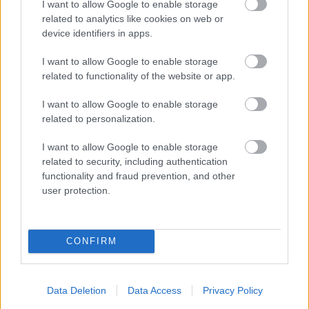
I want to allow Google to enable storage
Látványos építési szakasz indult be a
related to analytics like cookies on web or
Flórián téri felüljárón
device identifiers in apps.
I want to allow Google to enable storage
related to functionality of the website or app.
I want to allow Google to enable storage
related to personalization.
HÍRLEVÉL
I want to allow Google to enable storage
related to security, including authentication
Név
functionality and fraud prevention, and other
user protection.
E-mail cím
CONFIRM
Feliratkozom a hírlevélre és elfogadom az
adatvédelmi
szabályzatot!
Data Deletion
Data Access
Privacy Policy
FELIRATKOZÁS