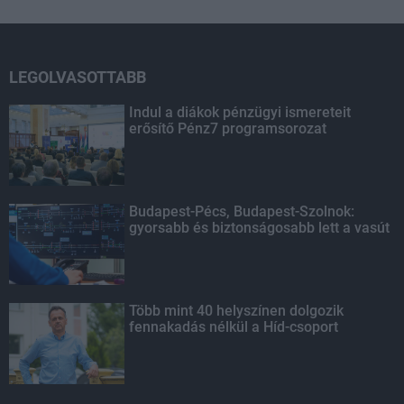
LEGOLVASOTTABB
Indul a diákok pénzügyi ismereteit
erősítő Pénz7 programsorozat
Budapest-Pécs, Budapest-Szolnok:
gyorsabb és biztonságosabb lett a vasút
Több mint 40 helyszínen dolgozik
fennakadás nélkül a Híd-csoport