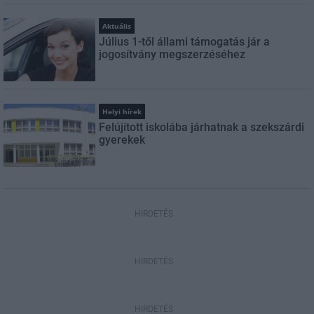
Aktuális
Július 1-től állami támogatás jár a
jogosítvány megszerzéséhez
Helyi hírek
Felújított iskolába járhatnak a szekszárdi
gyerekek
HIRDETÉS
HIRDETÉS
HIRDETÉS