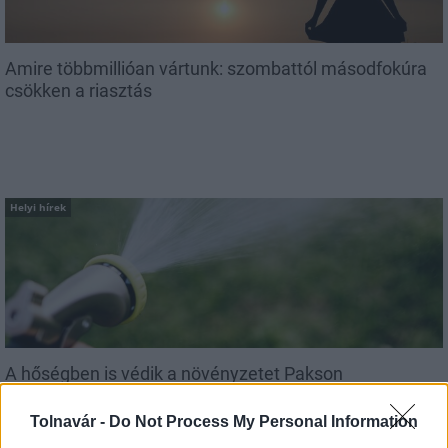
Amire többmillióan vártunk: szombattól másodfokúra
csökken a riasztás
Helyi hírek
A hőségben is védik a növényzetet Pakson
Tolnavár -
Do Not Process My Personal Information