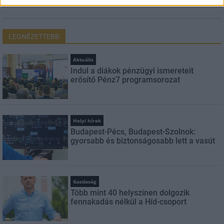
LEGNÉZETTEBB
Aktuális
Indul a diákok pénzügyi ismereteit
erősítő Pénz7 programsorozat
Helyi hírek
Budapest-Pécs, Budapest-Szolnok:
gyorsabb és biztonságosabb lett a vasút
Gazdaság
Több mint 40 helyszínen dolgozik
fennakadás nélkül a Híd-csoport