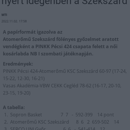
nyert idegenben a Szekszárd
MTI
2022.11.02. 17:58
A papírformát igazolva az
Atomerőmű Szekszárd fölényes győzelmet aratott
vendégként a PINKK Pécsi 424 csapata felett a női
kosárlabda NB I szombati játéknapján.
Eredmények:
PINKK Pécsi 424-Atomerőmű KSC Szekszárd 60-97 (17-24,
15-22, 12-30, 16-21)
Vasas Akadémia-VBW CEKK Cegléd 78-62 (16-17, 20-10,
23-15, 19-20)
A tabella:
1. Sopron Basket 7 7 - 592-399 14 pont
2. Atomerőmű KSC Szekszárd 8 6 2 659-502 14
3. SERCO UNI Győr 6 6 - 541-414 12