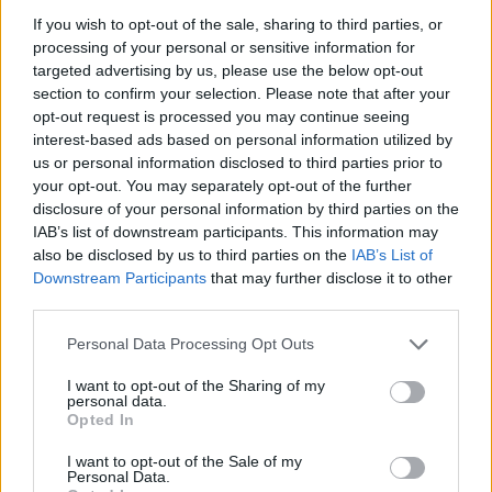
If you wish to opt-out of the sale, sharing to third parties, or
processing of your personal or sensitive information for
targeted advertising by us, please use the below opt-out
section to confirm your selection. Please note that after your
MAGYAR ÉPÍTŐK
opt-out request is processed you may continue seeing
interest-based ads based on personal information utilized by
us or personal information disclosed to third parties prior to
Aktuális
your opt-out. You may separately opt-out of the further
disclosure of your personal information by third parties on the
IAB’s list of downstream participants. This information may
also be disclosed by us to third parties on the
IAB’s List of
Downstream Participants
that may further disclose it to other
third parties.
Please note that this website/app uses one or more Google
Personal Data Processing Opt Outs
services and may gather and store information including but
not limited to your visit or usage behaviour. You may click to
I want to opt-out of the Sharing of my
personal data.
grant or deny consent to Google and its third-party tags to
Opted In
use your data for below specified purposes in below Google
consent section.
Tata
műemlékfelújítás
műemlék
restaurálás
I want to opt-out of the Sale of my
Personal Data.