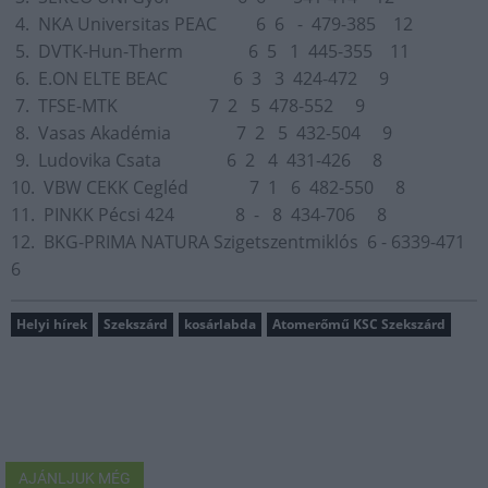
4. NKA Universitas PEAC 6 6 - 479-385 12
5. DVTK-Hun-Therm 6 5 1 445-355 11
6. E.ON ELTE BEAC 6 3 3 424-472 9
7. TFSE-MTK 7 2 5 478-552 9
8. Vasas Akadémia 7 2 5 432-504 9
9. Ludovika Csata 6 2 4 431-426 8
10. VBW CEKK Cegléd 7 1 6 482-550 8
11. PINKK Pécsi 424 8 - 8 434-706 8
12. BKG-PRIMA NATURA Szigetszentmiklós 6 - 6339-471
6
Helyi hírek
Szekszárd
kosárlabda
Atomerőmű KSC Szekszárd
AJÁNLJUK MÉG