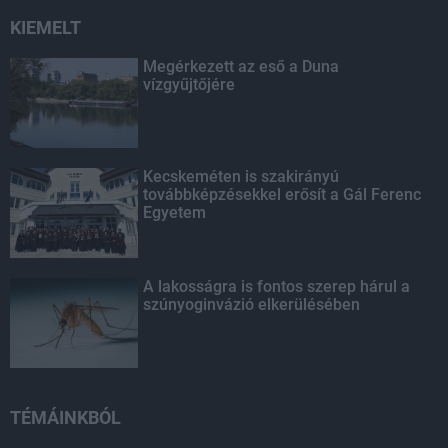
KIEMELT
Megérkezett az eső a Duna
vízgyűjtőjére
Kecskeméten is szakirányú
továbbképzésekkel erősít a Gál Ferenc
Egyetem
A lakosságra is fontos szerep hárul a
szúnyoginvázió elkerülésében
TÉMÁINKBÓL