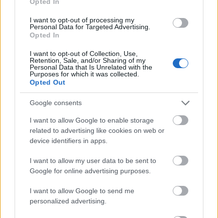
Történelmi táj, amelynek minden köve mesél –
Opted In
megújul a tatai Angolkert
I want to opt-out of processing my
A projekt részeként megújulnak a területen található
Personal Data for Targeted Advertising.
Opted In
műemlékek, köztük a különleges Műromok, valamint a közeli
Várkanyarban álló Nepomuki Szent János híd és szobor is.
I want to opt-out of Collection, Use,
Retention, Sale, and/or Sharing of my
Personal Data that Is Unrelated with the
M1 bővítés: már zajlik a teljesen új
Purposes for which it was collected.
Bicske Kelet csomópont építése
Opted Out
Google consents
I want to allow Google to enable storage
Új gyalogosátkelők és jelzőlámpás
related to advertising like cookies on web or
csomópont épül Angyalföldön
device identifiers in apps.
I want to allow my user data to be sent to
Google for online advertising purposes.
Másfélszeresére bővítik
Hódmezővásárhely jó hírű református
I want to allow Google to send me
iskoláját
personalized advertising.