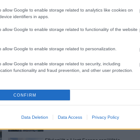
o allow Google to enable storage related to analytics like cookies on
evice identifiers in apps.
o allow Google to enable storage related to functionality of the website
 védik a
Idén is PajTáska, egy táskányi
o allow Google to enable storage related to personalization.
Pakson
segítség a paksi
iskolakezdéshez
o allow Google to enable storage related to security, including
cation functionality and fraud prevention, and other user protection.
CONFIRM
Paks II.: Mit jelent az 5. blokk új
mérföldköve a felülvizsgálat
árnyékában?
Data Deletion
Data Access
Privacy Policy