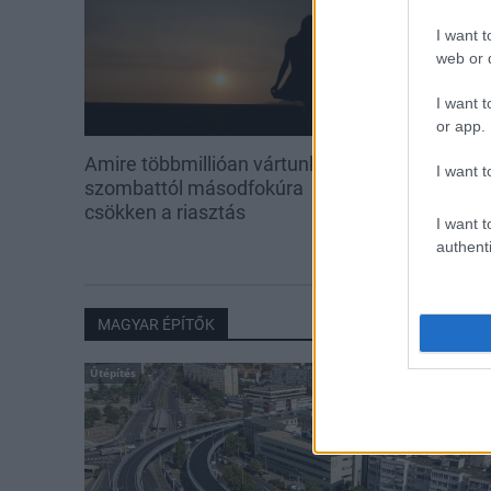
I want t
web or d
I want t
or app.
Amire többmillióan vártunk:
A hőségben is
I want t
szombattól másodfokúra
növényzetet 
csökken a riasztás
I want t
authenti
MAGYAR ÉPÍTŐK
Útépítés