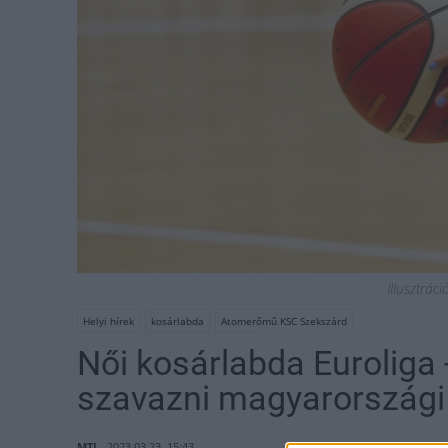
Illusztrác
Helyi hírek
kosárlabda
Atomerőmű KSC Szekszárd
Női kosárlabda Euroliga 
szavazni magyarországi 
MTI
2023.03.23. 15:43