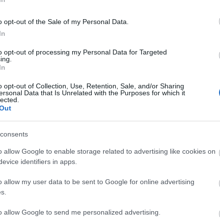
ree (Atomerőmű KSC Szekszárd), Ruth Hebard
on Basket), Ezi Magbegor (Sopron Basket), Cheridene
o opt-out of the Sale of my Personal Data.
In
to opt-out of processing my Personal Data for Targeted
ing.
In
 KSC Szekszárd), Boros Júlia (Atomerőmű
o opt-out of Collection, Use, Retention, Sale, and/or Sharing
ersonal Data that Is Unrelated with the Purposes for which it
lected.
Out
consents
o allow Google to enable storage related to advertising like cookies on
evice identifiers in apps.
o allow my user data to be sent to Google for online advertising
s.
to allow Google to send me personalized advertising.
Helyi hírek