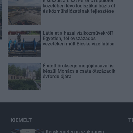
Elkészült a Liszt Ferenc repülőtér
közelében lévő logisztikai bázis út-
és közműhálózatának fejlesztése
Látlelet a hazai víziközművekről?
Egyetlen, fél évszázados
vezetéken múlt Bicske vízellátása
Épített öröksége megújításával is
készül Mohács a csata ötszázadik
évfordulójára
KIEMELT
T
Kecskeméten is szakirányú