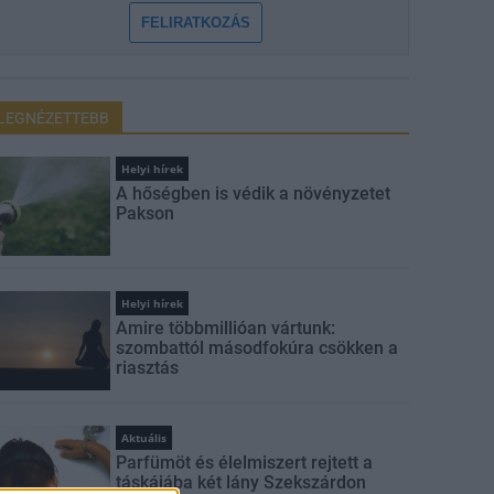
FELIRATKOZÁS
LEGNÉZETTEBB
Helyi hírek
A hőségben is védik a növényzetet
Pakson
Helyi hírek
Amire többmillióan vártunk:
szombattól másodfokúra csökken a
riasztás
Aktuális
Parfümöt és élelmiszert rejtett a
táskájába két lány Szekszárdon