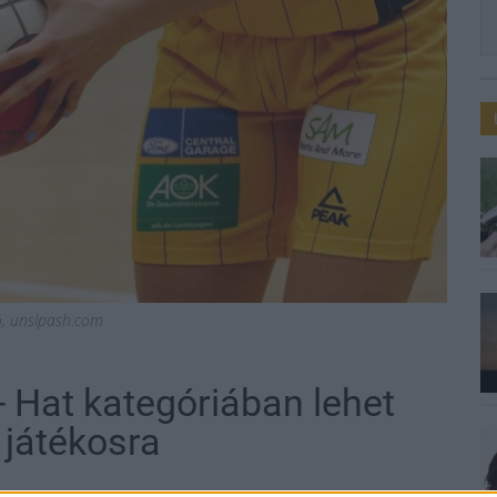
ió, unslpash.com
- Hat kategóriában lehet
játékosra