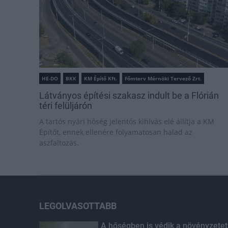
HE-DO
BKK
KM Építő Kft.
Főmterv Mérnöki Tervező Zrt.
Látványos építési szakasz indult be a Flórián
téri felüljárón
A tartós nyári hőség jelentős kihívás elé állítja a KM
Építőt, ennek ellenére folyamatosan halad az
aszfaltozás.
LEGOLVASOTTABB
A hőségben is védik a növényzetet