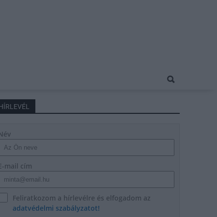
HÍRLEVÉL
Név
E-mail cím
Feliratkozom a hírlevélre és elfogadom az
adatvédelmi szabályzatot!