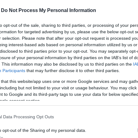
-
Do Not Process My Personal Information
 játékosra a női kosárlabda Euroliga 2022/23-as
to opt-out of the sale, sharing to third parties, or processing of your per
formation for targeted advertising by us, please use the below opt-out s
ddöntője után.
r selection. Please note that after your opt-out request is processed y
eing interest-based ads based on personal information utilized by us or
ég a sorozat honlapján tette közzé, ahol április 3-ig
disclosed to third parties prior to your opt-out. You may separately opt-
losure of your personal information by third parties on the IAB’s list of
. This information may also be disclosed by us to third parties on the
IA
Participants
that may further disclose it to other third parties.
rőmű KSC Szekszárd és a DVTK-HUN-Therm
mvédő Sopron Basketnek ezúttal a
 that this website/app uses one or more Google services and may gath
including but not limited to your visit or usage behaviour. You may click 
 to Google and its third-party tags to use your data for below specifi
ogle consent section.
 Basket)
l Data Processing Opt Outs
Atomerőmű KSC Szekszárd), Victoria Vivians
o opt-out of the Sharing of my personal data.
DVTK-HUN-Therm), Yvonne Turner (Sopron Basket)
In