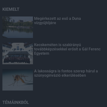
KIEMELT
Megérkezett az eső a Duna
vízgyűjtőjére
Kecskeméten is szakirányú
továbbképzésekkel erősít a Gál Ferenc
Egyetem
A lakosságra is fontos szerep hárul a
szúnyoginvázió elkerülésében
TÉMÁINKBÓL