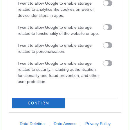
I want to allow Google to enable storage
related to analytics like cookies on web or
Másfélszeresére bővítik
device identifiers in apps.
Hódmezővásárhely jó hírű református
iskoláját
I want to allow Google to enable storage
related to functionality of the website or app.
I want to allow Google to enable storage
related to personalization.
HÍRLEVÉL
I want to allow Google to enable storage
related to security, including authentication
Név
functionality and fraud prevention, and other
user protection.
E-mail cím
CONFIRM
Feliratkozom a hírlevélre és elfogadom az
adatvédelmi
szabályzatot!
Data Deletion
Data Access
Privacy Policy
FELIRATKOZÁS