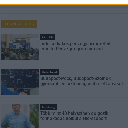
LEGNÉZETTEBB
Aktuális
Indul a diákok pénzügyi ismereteit
erősítő Pénz7 programsorozat
Helyi hírek
Budapest-Pécs, Budapest-Szolnok:
gyorsabb és biztonságosabb lett a vasút
Gazdaság
Több mint 40 helyszínen dolgozik
fennakadás nélkül a Híd-csoport