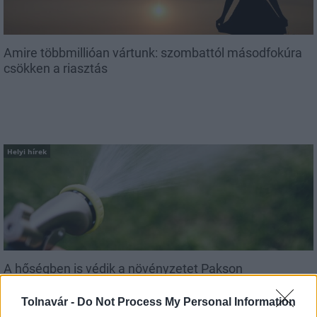
Amire többmillióan vártunk: szombattól másodfokúra
csökken a riasztás
Helyi hírek
A hőségben is védik a növényzetet Pakson
Tolnavár -
Do Not Process My Personal Information