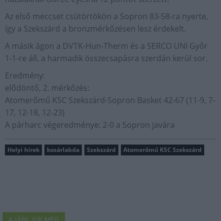
Az első meccset csütörtökön a Sopron 83-58-ra nyerte,
így a Szekszárd a bronzmérkőzésen lesz érdekelt.
A másik ágon a DVTK-Hun-Therm és a SERCO UNI Győr
1-1-re áll, a harmadik összecsapásra szerdán kerül sor.
Eredmény:
elődöntő, 2. mérkőzés:
Atomerőmű KSC Szekszárd-Sopron Basket 42-67 (11-9, 7-
17, 12-18, 12-23)
A párharc végeredménye: 2-0 a Sopron javára
Helyi hírek
kosárlabda
Szekszárd
Atomerőmű KSC Szekszárd
AJÁNLJUK MÉG