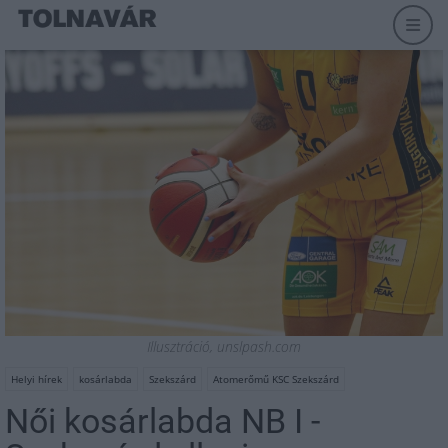
Illusztráció, unslpash.com
Helyi hírek
kosárlabda
Szekszárd
Atomerőmű KSC Szekszárd
Női kosárlabda NB I -