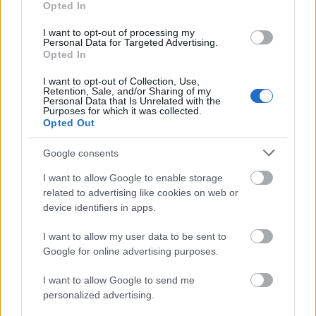
Város-Teampannon Kereskedelmi és Szolgáltató Kft.
parkfelújítás
Opted In
Újragondolják Lipótváros rejtett, zöld parkját
I want to opt-out of processing my
Personal Data for Targeted Advertising.
Indulhat a Honvéd tér megújításának tervezése, ahol a
Opted In
klímatudatos gondolkodás és a helyi identitás erősítése kerül a
középpontba.
I want to opt-out of Collection, Use,
Retention, Sale, and/or Sharing of my
Personal Data that Is Unrelated with the
Történelmi táj, amelynek minden köve
Purposes for which it was collected.
mesél – megújul a tatai Angolkert
Opted Out
Google consents
I want to allow Google to enable storage
M1 bővítés: már zajlik a teljesen új
related to advertising like cookies on web or
Bicske Kelet csomópont építése
device identifiers in apps.
I want to allow my user data to be sent to
Google for online advertising purposes.
Új gyalogosátkelők és jelzőlámpás
csomópont épül Angyalföldön
I want to allow Google to send me
personalized advertising.