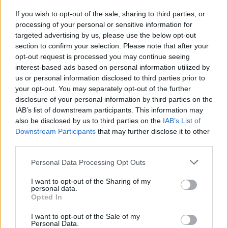
If you wish to opt-out of the sale, sharing to third parties, or
processing of your personal or sensitive information for
targeted advertising by us, please use the below opt-out
section to confirm your selection. Please note that after your
MAGYAR ÉPÍTŐK
opt-out request is processed you may continue seeing
interest-based ads based on personal information utilized by
us or personal information disclosed to third parties prior to
Mi épül?
your opt-out. You may separately opt-out of the further
disclosure of your personal information by third parties on the
IAB’s list of downstream participants. This information may
also be disclosed by us to third parties on the
IAB’s List of
Downstream Participants
that may further disclose it to other
third parties.
Please note that this website/app uses one or more Google
Personal Data Processing Opt Outs
services and may gather and store information including but
not limited to your visit or usage behaviour. You may click to
I want to opt-out of the Sharing of my
personal data.
grant or deny consent to Google and its third-party tags to
Opted In
use your data for below specified purposes in below Google
consent section.
Belváros-Lipótváros
I want to opt-out of the Sale of my
játszótér
Personal Data.