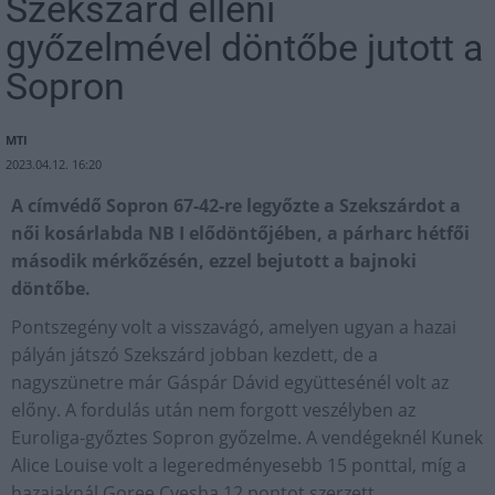
Szekszárd elleni
győzelmével döntőbe jutott a
Sopron
MTI
2023.04.12. 16:20
A címvédő Sopron 67-42-re legyőzte a Szekszárdot a
női kosárlabda NB I elődöntőjében, a párharc hétfői
második mérkőzésén, ezzel bejutott a bajnoki
döntőbe.
Pontszegény volt a visszavágó, amelyen ugyan a hazai
pályán játszó Szekszárd jobban kezdett, de a
nagyszünetre már Gáspár Dávid együttesénél volt az
előny. A fordulás után nem forgott veszélyben az
Euroliga-győztes Sopron győzelme. A vendégeknél Kunek
Alice Louise volt a legeredményesebb 15 ponttal, míg a
hazaiaknál Goree Cyesha 12 pontot szerzett.