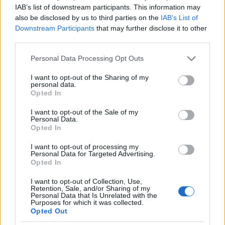
IAB’s list of downstream participants. This information may
also be disclosed by us to third parties on the
IAB’s List of
Downstream Participants
that may further disclose it to other
Koronavírus - Járványügyi ellenőrzést tartottak a
third parties.
váraljai idősotthonban
Please note that this website/app uses one or more Google
Personal Data Processing Opt Outs
2020.04.30
services and may gather and store information including but
not limited to your visit or usage behaviour. You may click to
I want to opt-out of the Sharing of my
personal data.
grant or deny consent to Google and its third-party tags to
Opted In
use your data for below specified purposes in below Google
consent section.
I want to opt-out of the Sale of my
Personal Data.
Opted In
I want to opt-out of processing my
Personal Data for Targeted Advertising.
Opted In
I want to opt-out of Collection, Use,
Retention, Sale, and/or Sharing of my
Personal Data that Is Unrelated with the
Purposes for which it was collected.
Járványügyi ellenőrzést tartott a Tolna Megyei Kormányhivatal
Opted Out
népegészségügyi főosztálya a váraljai Őszikék Szociális