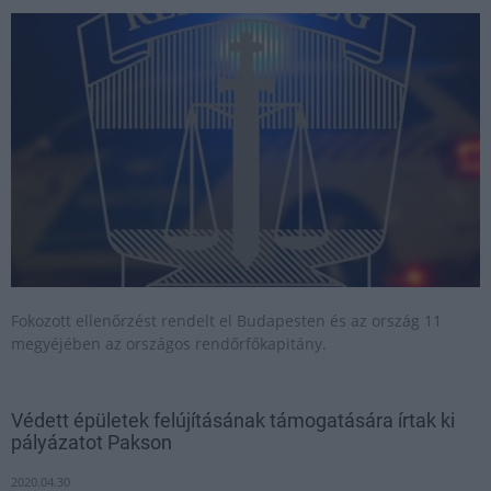
Fokozott ellenőrzést rendelt el Budapesten és az ország 11
megyéjében az országos rendőrfőkapitány.
Védett épületek felújításának támogatására írtak ki
pályázatot Pakson
2020.04.30