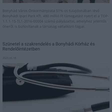
Bonyhád Város Önkormányzata 51%-os tulajdonában lévő
Bonyhádi Ipari Park Kft. 480 millió Ft támogatást nyert el a TOP-
1.1.1-15-TL1-2016-00004 számú pályázattal, amelyhez jelentős
önerőt is biztosítanak a társaság vállalkozó tagjai.
Szünetel a szakrendelés a Bonyhádi Kórház és
Rendelőintézetben
2020.05.18