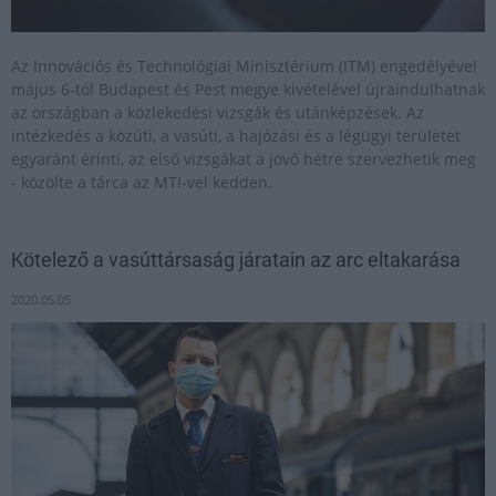
Az Innovációs és Technológiai Minisztérium (ITM) engedélyével
május 6-tól Budapest és Pest megye kivételével újraindulhatnak
az országban a közlekedési vizsgák és utánképzések. Az
intézkedés a közúti, a vasúti, a hajózási és a légügyi területet
egyaránt érinti, az első vizsgákat a jövő hétre szervezhetik meg
- közölte a tárca az MTI-vel kedden.
Kötelező a vasúttársaság járatain az arc eltakarása
2020.05.05