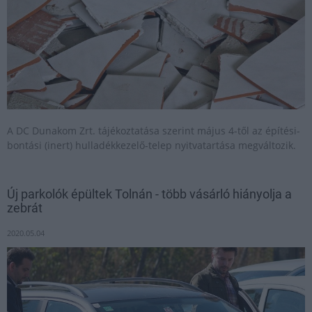
A DC Dunakom Zrt. tájékoztatása szerint május 4-től az építési-
bontási (inert) hulladékkezelő-telep nyitvatartása megváltozik.
Új parkolók épültek Tolnán - több vásárló hiányolja a
zebrát
2020.05.04