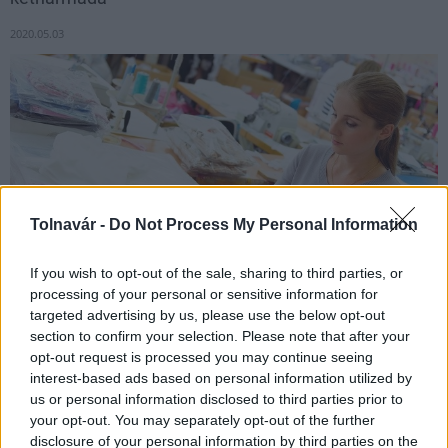
2020.05.03
Tolnavár -
Do Not Process My Personal Information
If you wish to opt-out of the sale, sharing to third parties, or
processing of your personal or sensitive information for
targeted advertising by us, please use the below opt-out
A középfokú oktatásban továbbtanulók közel kétharmada a
section to confirm your selection. Please note that after your
megújuló szakképzést választotta. Az ősztől induló
opt-out request is processed you may continue seeing
technikumokban közel 34 ezer fiatal szerezhet szakmát az
interest-based ads based on personal information utilized by
érettségi mellé. A legnépszerűbb szakképzési
us or personal information disclosed to third parties prior to
intézménytípusba magasabb arányban nyertek felvételt a
your opt-out. You may separately opt-out of the further
diákok, mint bármikor az elmúlt másfél évtizedben.
disclosure of your personal information by third parties on the