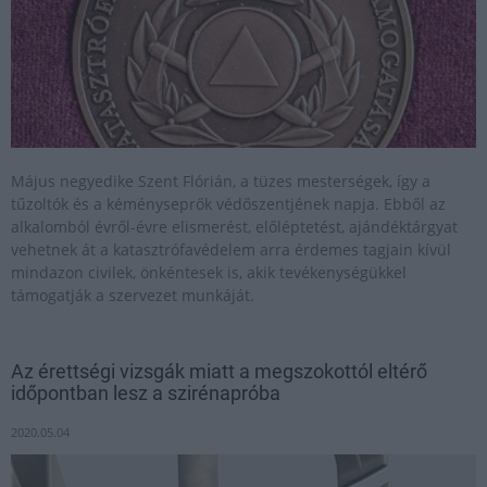
Május negyedike Szent Flórián, a tüzes mesterségek, így a
tűzoltók és a kéményseprők védőszentjének napja. Ebből az
alkalomból évről-évre elismerést, előléptetést, ajándéktárgyat
vehetnek át a katasztrófavédelem arra érdemes tagjain kívül
mindazon civilek, önkéntesek is, akik tevékenységükkel
támogatják a szervezet munkáját.
Az érettségi vizsgák miatt a megszokottól eltérő
időpontban lesz a szirénapróba
2020.05.04