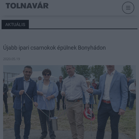
AKTUÁLIS
Újabb ipari csarnokok épülnek Bonyhádon
2020.05.19