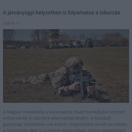
A járványügyi helyzetben is folyamatos a toborzás
2020.05.17
A Magyar Honvédség a koronavírus miatt munkájukat vesztett
embereknek is szeretne alternatívát kínálni. A kialakult
gazdasági helyzetben sok ember megélhetése került veszélybe.
A honvédség őket is szeretné megszólítani, biztos megélhetést