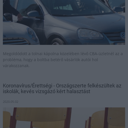
Megoldódott a tolnai kápolna közelében lévő CBA-üzletnél az a
probléma, hogy a boltba betérő vásárlók autói hol
várakozzanak.
Koronavírus/Érettségi - Országszerte felkészültek az
iskolák, kevés vizsgázó kért halasztást
2020.05.02