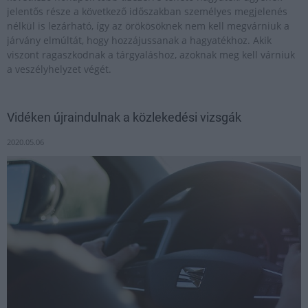
jelentős része a következő időszakban személyes megjelenés
nélkül is lezárható, így az örökösöknek nem kell megvárniuk a
járvány elmúltát, hogy hozzájussanak a hagyatékhoz. Akik
viszont ragaszkodnak a tárgyaláshoz, azoknak meg kell várniuk
a veszélyhelyzet végét.
Vidéken újraindulnak a közlekedési vizsgák
2020.05.06