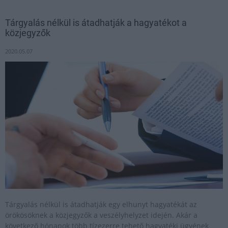
Tárgyalás nélkül is átadhatják a hagyatékot a
közjegyzők
2020.05.07
Tárgyalás nélkül is átadhatják egy elhunyt hagyatékát az
örökösöknek a közjegyzők a veszélyhelyzet idején. Akár a
következő hónapok több tízezerre tehető hagyatéki ügyének