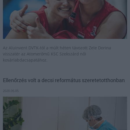
Az Aluinvent DVTK-tól a múlt héten távozott Zele Dorina
visszatér az Atomerőmű KSC Szekszárd női
kosárlabdacsapatához.
Ellenőrzés volt a decsi református szeretetotthonban
2020.05.05