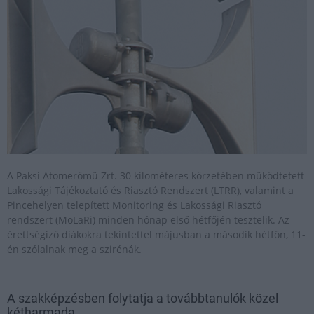
A Paksi Atomerőmű Zrt. 30 kilométeres körzetében működtetett
Lakossági Tájékoztató és Riasztó Rendszert (LTRR), valamint a
Pincehelyen telepített Monitoring és Lakossági Riasztó
rendszert (MoLaRi) minden hónap első hétfőjén tesztelik. Az
érettségiző diákokra tekintettel májusban a második hétfőn, 11-
én szólalnak meg a szirénák.
A szakképzésben folytatja a továbbtanulók közel
kétharmada