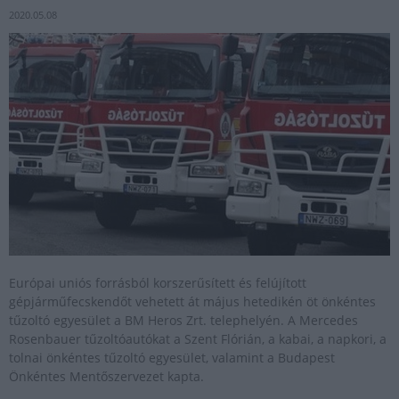
2020.05.08
Európai uniós forrásból korszerűsített és felújított
gépjárműfecskendőt vehetett át május hetedikén öt önkéntes
tűzoltó egyesület a BM Heros Zrt. telephelyén. A Mercedes
Rosenbauer tűzoltóautókat a Szent Flórián, a kabai, a napkori, a
tolnai önkéntes tűzoltó egyesület, valamint a Budapest
Önkéntes Mentőszervezet kapta.