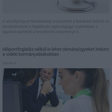
A veszélyhelyzet fennállásáig szünetelteti a Bonyhádi Kórház és
Rendelőintézet a foglalkozás-egészségügyi szakellátást, s
egyúttal kijelölték a helyettesítő intézményt is.
Időpontfoglalás nélkül is lehet okmányügyeket intézni
a vidéki kormányablakokban
2020.05.16