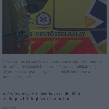
A koronavírus-járvány kezdeti szakaszán megszokott rendhez
visszatérve két kiemelt budapesti kórházba szállítják az új,
súlyos koronavírusos betegeket - közölték hétfő este a
koronavirus.gov.hu oldalon.
A járványhelyzetre hivatkozó csalót ítéltek
felfüggesztett fogházra Tamásiban
2020.05.09