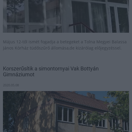
Május 12-től ismét fogadja a betegeket a Tolna Megyei Balassa
János Kórház tüdőszűrő állomása,de kizárólag előjegyzéssel.
Korszerűsítik a simontornyai Vak Bottyán
Gimnáziumot
2020.05.08