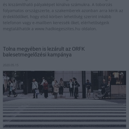
és kiszámítható pályaképet kínálva számukra. A toborzás
folyamatos országszerte, a szakemberek azonban arra kérik az
érdeklődőket, hogy első körben lehetőség szerint inkább
telefonon vagy e-mailben keressék őket, elérhetőségeik
megtalálhatók a www.hadkiegeszites.hu oldalon.
Tolna megyében is lezárult az ORFK
balesetmegelőzési kampánya
2020.05.15