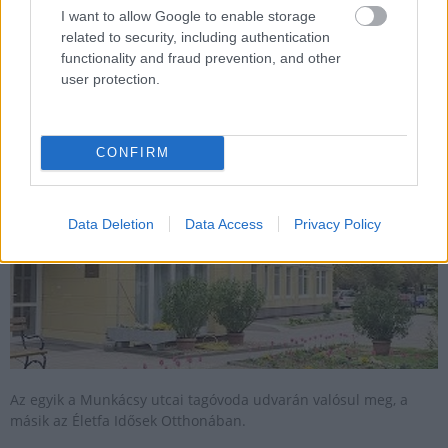
I want to allow Google to enable storage
related to security, including authentication
functionality and fraud prevention, and other
Két beruházást is jóváhagyott Paks polgármestere
user protection.
2020.05.18
CONFIRM
Data Deletion
Data Access
Privacy Policy
Az egyik a Munkácsy utcai tagóvoda udvarán valósul meg, a
másik az Életfa Idősek Otthonában.