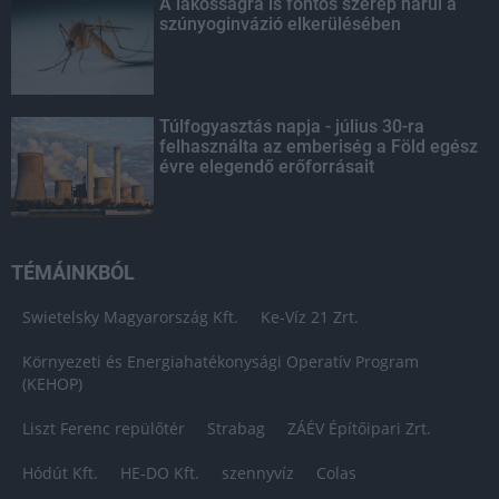
A lakosságra is fontos szerep hárul a
szúnyoginvázió elkerülésében
Túlfogyasztás napja - július 30-ra
felhasználta az emberiség a Föld egész
évre elegendő erőforrásait
TÉMÁINKBÓL
Swietelsky Magyarország Kft.
Ke-Víz 21 Zrt.
Környezeti és Energiahatékonysági Operatív Program
(KEHOP)
Liszt Ferenc repülőtér
Strabag
ZÁÉV Építőipari Zrt.
Hódút Kft.
HE-DO Kft.
szennyvíz
Colas