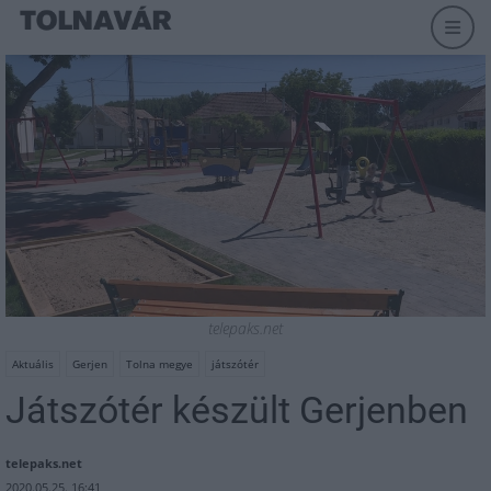
telepaks.net
Aktuális
Gerjen
Tolna megye
játszótér
Játszótér készült Gerjenben
telepaks.net
2020.05.25. 16:41