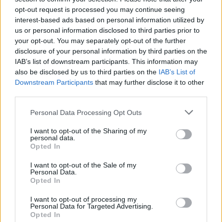
Mi épül?
opt-out request is processed you may continue seeing
interest-based ads based on personal information utilized by
us or personal information disclosed to third parties prior to
your opt-out. You may separately opt-out of the further
disclosure of your personal information by third parties on the
IAB’s list of downstream participants. This information may
also be disclosed by us to third parties on the
IAB’s List of
Downstream Participants
that may further disclose it to other
third parties.
Please note that this website/app uses one or more Google
Personal Data Processing Opt Outs
services and may gather and store information including but
not limited to your visit or usage behaviour. You may click to
I want to opt-out of the Sharing of my
Hódmezővásárhely
iskolaépítés
FERROÉP Zrt.
oktatási beruházás
personal data.
grant or deny consent to Google and its third-party tags to
Opted In
Másfélszeresére bővítik Hódmezővásárhely jó hírű
use your data for below specified purposes in below Google
református iskoláját
consent section.
I want to opt-out of the Sale of my
Personal Data.
A Szőnyi Benjámin Általános Iskola fejlesztését a FERROÉP
Opted In
kivitelezheti; a munkák csaknem egy évig tartanak majd.
I want to opt-out of processing my
Personal Data for Targeted Advertising.
Látványos építési szakasz indult be a
Opted In
Flórián téri felüljárón