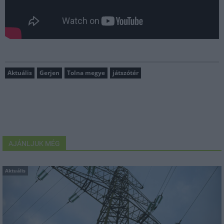
Aktuális
Gerjen
Tolna megye
játszótér
AJÁNLJUK MÉG
Aktuális