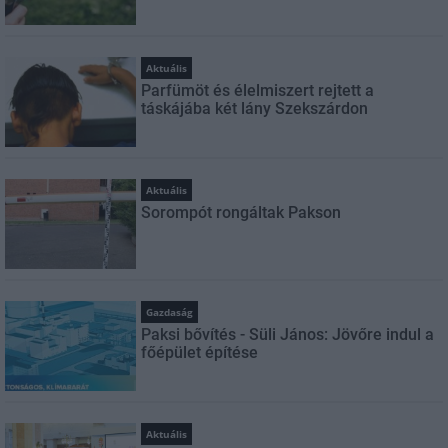
Aktuális
Parfümöt és élelmiszert rejtett a
táskájába két lány Szekszárdon
Aktuális
Sorompót rongáltak Pakson
Gazdaság
Paksi bővítés - Süli János: Jövőre indul a
főépület építése
Aktuális