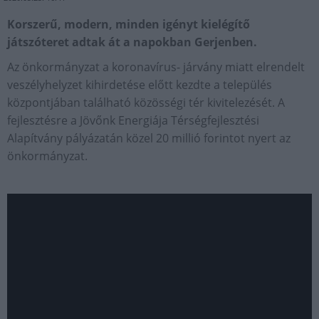
Korszerű, modern, minden igényt kielégítő
játszóteret adtak át a napokban Gerjenben.
Az önkormányzat a koronavírus- járvány miatt elrendelt
veszélyhelyzet kihirdetése előtt kezdte a település
központjában található közösségi tér kivitelezését. A
fejlesztésre a Jövőnk Energiája Térségfejlesztési
Alapítvány pályázatán közel 20 millió forintot nyert az
önkormányzat.