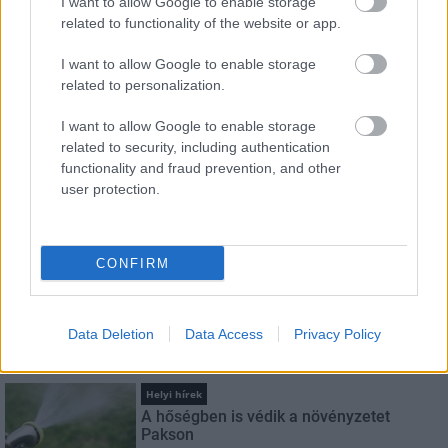
I want to allow Google to enable storage
HÍRLEVÉL
related to functionality of the website or app.
I want to allow Google to enable storage
Név
related to personalization.
I want to allow Google to enable storage
E-mail cím
related to security, including authentication
functionality and fraud prevention, and other
user protection.
Feliratkozom a hírlevélre és elfogadom az
adatvédelmi
szabályzatot!
FELIRATKOZÁS
CONFIRM
Data Deletion
Data Access
Privacy Policy
LEGNÉZETTEBB
Helyi hírek
A hőségben is védik a növényzetet
Pakson