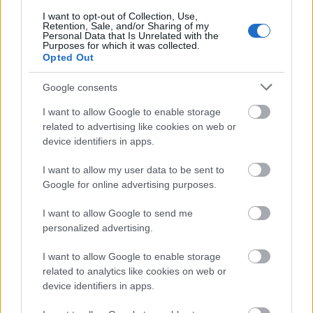
I want to opt-out of Collection, Use,
Retention, Sale, and/or Sharing of my
Personal Data that Is Unrelated with the
Purposes for which it was collected.
Paks II.: Mit jelent az 5. blokk új
Opted Out
mérföldköve a felülvizsgálat
árnyékában?
Google consents
I want to allow Google to enable storage
related to advertising like cookies on web or
Elkészült a Liszt Ferenc repülőtér
device identifiers in apps.
közelében lévő logisztikai bázis út- és
közműhálózatának fejlesztése
I want to allow my user data to be sent to
Google for online advertising purposes.
Látlelet a hazai víziközművekről?
I want to allow Google to send me
Egyetlen, fél évszázados vezetéken
personalized advertising.
múlt Bicske vízellátása
I want to allow Google to enable storage
related to analytics like cookies on web or
device identifiers in apps.