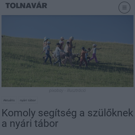
pixabay - illusztráció
Aktuális
nyári tábor
Komoly segítség a szülőknek
a nyári tábor