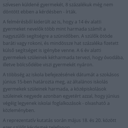
szívesen küldené gyermekét, 8 százalékuk még nem
döntött ebben a kérdésben - írták.
A felmérésből kiderült az is, hogy a 14 év alatti
gyermeket nevelők több mint harmada számít a
nagyszülői segítségre a szünidőben. A szülők ötöde
baráti vagy rokoni, és mindössze hat százaléka fizetett
külső segítséget is igénybe venne. A 6 év alatti
gyermekek szüleinek kétharmada tervezi, hogy óvodába,
illetve bölcsődébe viszi gyermekét nyáron.
A többség az iskola befejezésének dátumát a szokásos
június 15-ben határozta meg, az általános iskolás
gyermekek szüleinek harmada, a középiskolások
szüleinek negyede azonban egyetért azzal, hogy június
végéig legyenek iskolai foglalkozások - olvasható a
közleményben.
A reprezentatív kutatás során május 18. és 20. között
ezer szülőt kérdeztek telefonon.