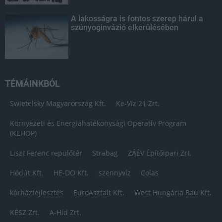
A lakosságra is fontos szerep hárul a
szúnyoginvázió elkerülésében
TÉMÁINKBÓL
Swietelsky Magyarország Kft.
Ke-Víz 21 Zrt.
Környezeti és Energiahatékonysági Operatív Program
(KEHOP)
Liszt Ferenc repülőtér
Strabag
ZÁÉV Építőipari Zrt.
Hódút Kft.
HE-DO Kft.
szennyvíz
Colas
kórházfejlesztés
EuroAszfalt Kft.
West Hungária Bau Kft.
KÉSZ Zrt.
A-Híd Zrt.