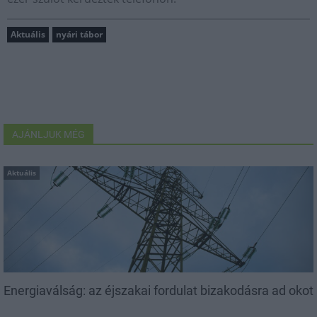
Aktuális
nyári tábor
AJÁNLJUK MÉG
Aktuális
Energiaválság: az éjszakai fordulat bizakodásra ad okot