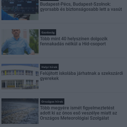
Budapest-Pécs, Budapest-Szolnok:
gyorsabb és biztonságosabb lett a vasút
Gazdaság
Több mint 40 helyszínen dolgozik
fennakadás nélkül a Híd-csoport
Helyi hírek
Felújított iskolába járhatnak a szekszárdi
gyerekek
Országos hírek
Több megyére ismét figyelmeztetést
adott ki az ónos eső veszélye miatt az
Országos Meteorológiai Szolgálat