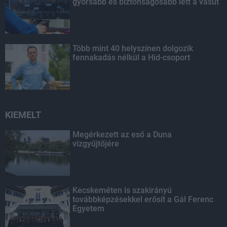
gyorsabb és biztonságosabb lett a vasút
Több mint 40 helyszínen dolgozik
fennakadás nélkül a Híd-csoport
KIEMELT
Megérkezett az eső a Duna
vízgyűjtőjére
Kecskeméten is szakirányú
továbbképzésekkel erősít a Gál Ferenc
Egyetem