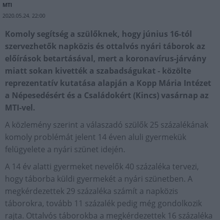
MTI
2020.05.24. 22:00
Komoly segítség a szülőknek, hogy június 16-tól
szervezhetők napközis és ottalvós nyári táborok az
előírások betartásával, mert a koronavírus-járvány
miatt sokan kivették a szabadságukat - közölte
reprezentatív kutatása alapján a Kopp Mária Intézet
a Népesedésért és a Családokért (Kincs) vasárnap az
MTI-vel.
A közlemény szerint a válaszadó szülők 25 százalékának
komoly problémát jelent 14 éven aluli gyermekük
felügyelete a nyári szünet idején.
A 14 év alatti gyermeket nevelők 40 százaléka tervezi,
hogy táborba küldi gyermekét a nyári szünetben. A
megkérdezettek 29 százaléka számít a napközis
táborokra, tovább 11 százalék pedig még gondolkozik
rajta. Ottalvós táborokba a megkérdezettek 16 százaléka