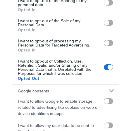
not limited to your visit or usage behaviour. You may click to
I want to opt-out of the Sharing of my
personal data.
grant or deny consent to Google and its third-party tags to
Opted In
use your data for below specified purposes in below Google
consent section.
I want to opt-out of the Sale of my
Personal Data.
Opted In
I want to opt-out of processing my
Personal Data for Targeted Advertising.
Tata
műemlékfelújítás
műemlék
restaurálás
Opted In
Történelmi táj, amelynek minden köve mesél –
I want to opt-out of Collection, Use,
megújul a tatai Angolkert
Retention, Sale, and/or Sharing of my
Personal Data that Is Unrelated with the
Purposes for which it was collected.
A projekt részeként megújulnak a területen található
Opted Out
műemlékek, köztük a különleges Műromok, valamint a közeli
Várkanyarban álló Nepomuki Szent János híd és szobor is.
Google consents
M1 bővítés: már zajlik a teljesen új
I want to allow Google to enable storage
Bicske Kelet csomópont építése
related to advertising like cookies on web or
device identifiers in apps.
I want to allow my user data to be sent to