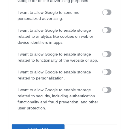
Google for online advertising purposes.
Új gyalogosátkelők és jelzőlámpás
csomópont épül Angyalföldön
I want to allow Google to send me
personalized advertising.
I want to allow Google to enable storage
Másfélszeresére bővítik
related to analytics like cookies on web or
Hódmezővásárhely jó hírű református
device identifiers in apps.
iskoláját
I want to allow Google to enable storage
related to functionality of the website or app.
Látványos építési szakasz indult be a
Flórián téri felüljárón
I want to allow Google to enable storage
related to personalization.
I want to allow Google to enable storage
related to security, including authentication
functionality and fraud prevention, and other
user protection.
HÍRLEVÉL
Név