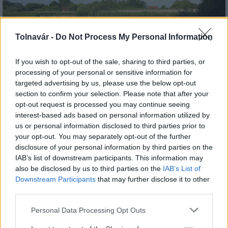
Tolnavár -
Do Not Process My Personal Information
If you wish to opt-out of the sale, sharing to third parties, or
Az atomerőmű egyetlen hatása a környezetre, hogy a
processing of your personal or sensitive information for
Duna vizét némileg felmelegíti
targeted advertising by us, please use the below opt-out
section to confirm your selection. Please note that after your
opt-out request is processed you may continue seeing
interest-based ads based on personal information utilized by
us or personal information disclosed to third parties prior to
your opt-out. You may separately opt-out of the further
disclosure of your personal information by third parties on the
MAGYAR ÉPÍTŐK
IAB’s list of downstream participants. This information may
also be disclosed by us to third parties on the
IAB’s List of
Downstream Participants
that may further disclose it to other
Aktuális
third parties.
Please note that this website/app uses one or more Google
Personal Data Processing Opt Outs
services and may gather and store information including but