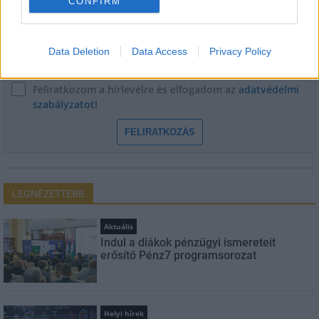
CONFIRM
E-mail cím
Data Deletion
Data Access
Privacy Policy
Feliratkozom a hírlevélre és elfogadom az
adatvédelmi
szabályzatot!
FELIRATKOZÁS
LEGNÉZETTEBB
Aktuális
Indul a diákok pénzügyi ismereteit
erősítő Pénz7 programsorozat
Helyi hírek