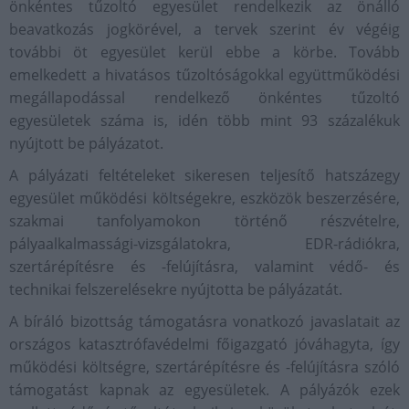
önkéntes tűzoltó egyesület rendelkezik az önálló
beavatkozás jogkörével, a tervek szerint év végéig
további öt egyesület kerül ebbe a körbe. Tovább
emelkedett a hivatásos tűzoltóságokkal együttműködési
megállapodással rendelkező önkéntes tűzoltó
egyesületek száma is, idén több mint 93 százalékuk
nyújtott be pályázatot.
A pályázati feltételeket sikeresen teljesítő hatszázegy
egyesület működési költségekre, eszközök beszerzésére,
szakmai tanfolyamokon történő részvételre,
pályaalkalmassági-vizsgálatokra, EDR-rádiókra,
szertárépítésre és -felújításra, valamint védő- és
technikai felszerelésekre nyújtotta be pályázatát.
A bíráló bizottság támogatásra vonatkozó javaslatait az
országos katasztrófavédelmi főigazgató jóváhagyta, így
működési költségre, szertárépítésre és -felújításra szóló
támogatást kapnak az egyesületek. A pályázók ezek