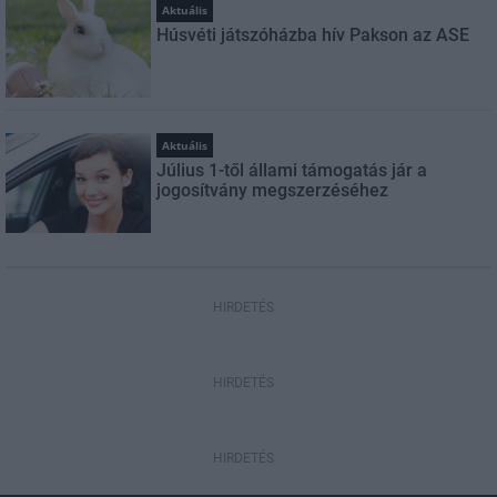
Aktuális
Húsvéti játszóházba hív Pakson az ASE
Aktuális
Július 1-től állami támogatás jár a
jogosítvány megszerzéséhez
HIRDETÉS
HIRDETÉS
HIRDETÉS