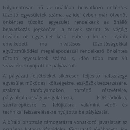
Folyamatosan nő az önállóan beavatkozó önkéntes
tűzoltó egyesületek száma, az idei évben már ötvenöt
önkéntes tűzoltó egyesület rendelkezik az önálló
beavatkozás jogkörével, a tervek szerint év végéig
további öt egyesület kerül ebbe a körbe. Tovább
emelkedett ma hivatásos tűzoltóságokkal
együttműködési megállapodással rendelkező önkéntes
tűzoltó egyesületek száma is, idén több mint 93
százalékuk nyújtott be pályázatot.
A pályázati feltételeket sikeresen teljesítő hatszázegy
egyesület működési költségekre, eszközök beszerzésére,
szakmai tanfolyamokon történő részvételre,
pályaalkalmassági-vizsgálatokra, EDR-rádiókra,
szertárépítésre és -felújításra, valamint védő- és
technikai felszerelésekre nyújtotta be pályázatát.
A bíráló bizottság támogatásra vonatkozó javaslatait az
országos katasztrófavédelmi főigazgató jóváhagyta, így