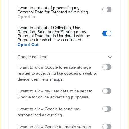
I want to opt-out of processing my
Paks: hétfőn és talán még kedden üzemben tartható
Personal Data for Targeted Advertising.
az utolsó turbina
Opted In
I want to opt-out of Collection, Use,
Retention, Sale, and/or Sharing of my
Personal Data that Is Unrelated with the
Purposes for which it was collected.
Opted Out
Aktuális
Google consents
I want to allow Google to enable storage
related to advertising like cookies on web or
device identifiers in apps.
I want to allow my user data to be sent to
Google for online advertising purposes.
Az atomerőmű egyetlen hatása a környezetre, hogy a
Duna vizét némileg felmelegíti
I want to allow Google to send me
personalized advertising.
I want to allow Google to enable storage