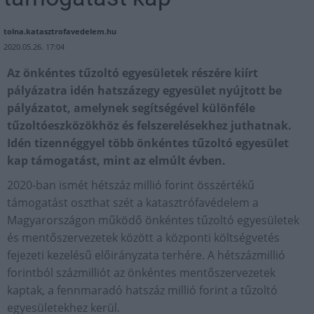
tolna.katasztrofavedelem.hu
2020.05.26. 17:04
Az önkéntes tűzoltó egyesületek részére kiírt
pályázatra idén hatszázegy egyesület nyújtott be
pályázatot, amelynek segítségével különféle
tűzoltóeszközökhöz és felszerelésekhez juthatnak.
Idén tizennéggyel több önkéntes tűzoltó egyesület
kap támogatást, mint az elmúlt évben.
2020-ban ismét hétszáz millió forint összértékű
támogatást oszthat szét a katasztrófavédelem a
Magyarországon működő önkéntes tűzoltó egyesületek
és mentőszervezetek között a központi költségvetés
fejezeti kezelésű előirányzata terhére. A hétszázmillió
forintból százmilliót az önkéntes mentőszervezetek
kaptak, a fennmaradó hatszáz millió forint a tűzoltó
egyesületekhez kerül.