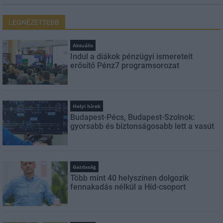
LEGNÉZETTEBB
Aktuális
Indul a diákok pénzügyi ismereteit
erősítő Pénz7 programsorozat
Helyi hírek
Budapest-Pécs, Budapest-Szolnok:
gyorsabb és biztonságosabb lett a vasút
Gazdaság
Több mint 40 helyszínen dolgozik
fennakadás nélkül a Híd-csoport