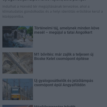
Indulhat a Honvéd tér megújításának tervezése, ahol a
klímatudatos gondolkodás és a helyi identitás erősítése kerül a
középpontba.
Történelmi táj, amelynek minden köve
mesél – megújul a tatai Angolkert
M1 bővítés: már zajlik a teljesen új
Bicske Kelet csomópont építése
Új gyalogosátkelők és jelzőlámpás
csomópont épül Angyalföldön
Másfélszeresére bővítik