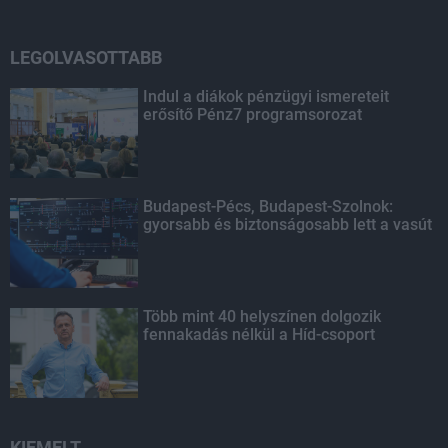
LEGOLVASOTTABB
Indul a diákok pénzügyi ismereteit
erősítő Pénz7 programsorozat
Budapest-Pécs, Budapest-Szolnok:
gyorsabb és biztonságosabb lett a vasút
Több mint 40 helyszínen dolgozik
fennakadás nélkül a Híd-csoport
KIEMELT