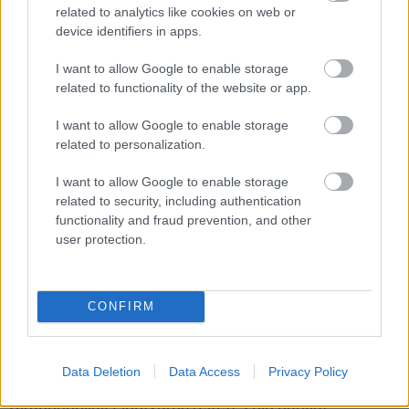
related to analytics like cookies on web or
device identifiers in apps.
MAGYAR ÉPÍTŐK
I want to allow Google to enable storage
related to functionality of the website or app.
Mi épül?
I want to allow Google to enable storage
related to personalization.
I want to allow Google to enable storage
related to security, including authentication
functionality and fraud prevention, and other
user protection.
CONFIRM
Belváros-Lipótváros
játszótér
Data Deletion
Data Access
Privacy Policy
Város-Teampannon Kereskedelmi és Szolgáltató Kft.
parkfelújítás
Újragondolják Lipótváros rejtett, zöld parkját