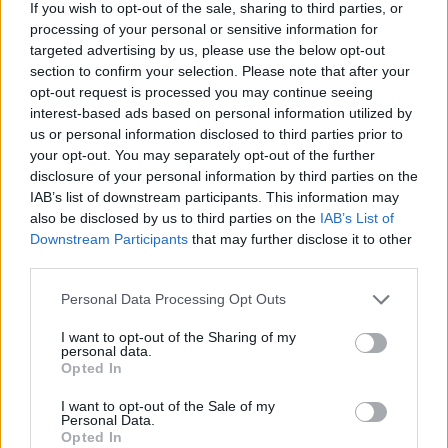
If you wish to opt-out of the sale, sharing to third parties, or
Aktuális
processing of your personal or sensitive information for
targeted advertising by us, please use the below opt-out
section to confirm your selection. Please note that after your
opt-out request is processed you may continue seeing
interest-based ads based on personal information utilized by
us or personal information disclosed to third parties prior to
your opt-out. You may separately opt-out of the further
disclosure of your personal information by third parties on the
Energiaválság: az éjszakai fordulat bizakodásra ad okot
IAB’s list of downstream participants. This information may
also be disclosed by us to third parties on the
IAB’s List of
Downstream Participants
that may further disclose it to other
third parties.
Please note that this website/app uses one or more Google
Personal Data Processing Opt Outs
services and may gather and store information including but
Aktuális
not limited to your visit or usage behaviour. You may click to
I want to opt-out of the Sharing of my
personal data.
grant or deny consent to Google and its third-party tags to
Opted In
use your data for below specified purposes in below Google
consent section.
I want to opt-out of the Sale of my
Personal Data.
Opted In