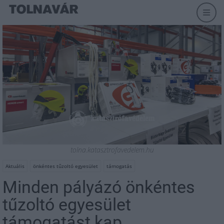
tolna.katasztrofavedelem.hu
Aktuális
önkéntes tűzoltó egyesület
támogatás
Minden pályázó önkéntes
tűzoltó egyesület
támogatást kap