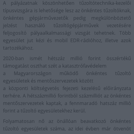
A pályázatnak köszönhetően tűzoltótechnika-kezelői
típusvizsgára is lehetősége lesz az önkéntes tűzoltóknak,
önkéntes gépjárművezetők pedig megkülönböztető
jelzést használó tűzoltógépjárművek vezetésére
feljogosító pályaalkalmassági vizsgát tehetnek. Több
egyesület jut kézi és mobil EDR-rádióhoz, illetve azok
tartozékához.
2020-ban ismét hétszáz millió forint összértékű
támogatást oszthat szét a katasztrófavédelem
a Magyarországon működő önkéntes tűzoltó
egyesületek és mentőszervezetek között
a központi költségvetés fejezeti kezelésű előirányzata
terhére. A hétszázmillió forintból százmilliót az önkéntes
mentőszervezetek kaptak, a fennmaradó hatszáz millió
forint a tűzoltó egyesületekhez kerül.
Folyamatosan nő az önállóan beavatkozó önkéntes
tűzoltó egyesületek száma, az idei évben már ötvenöt