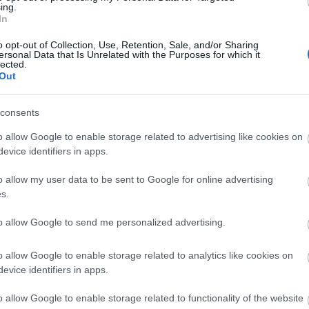
ing.
In
o opt-out of Collection, Use, Retention, Sale, and/or Sharing
ersonal Data that Is Unrelated with the Purposes for which it
lected.
Out
consents
o allow Google to enable storage related to advertising like cookies on
Aktuális
evice identifiers in apps.
o allow my user data to be sent to Google for online advertising
s.
to allow Google to send me personalized advertising.
o allow Google to enable storage related to analytics like cookies on
és talán még
Az atomerőmű egyetlen
evice identifiers in apps.
en tartható az
hatása a környezetre, hogy a
Duna vizét némileg felmelegíti
o allow Google to enable storage related to functionality of the website