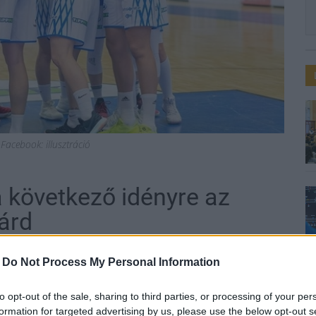
Facebook: illusztráció
a következő idényre az
árd
-
Do Not Process My Personal Information
to opt-out of the sale, sharing to third parties, or processing of your per
formation for targeted advertising by us, please use the below opt-out s
ült ki az Atomerőmű-KSC Szekszárd női