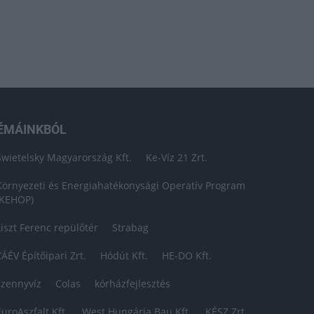
ÉMÁINKBÓL
Swietelsky Magyarország Kft.
Ke-Víz 21 Zrt.
Környezeti és Energiahatékonysági Operatív Program
(KEHOP)
Liszt Ferenc repülőtér
Strabag
ZÁÉV Építőipari Zrt.
Hódút Kft.
HE-DO Kft.
szennyvíz
Colas
kórházfejlesztés
EuroAszfalt Kft.
West Hungária Bau Kft.
KÉSZ Zrt.