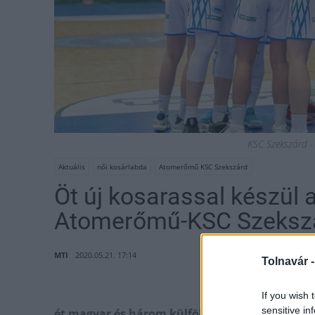
KSC Szekszárd - 
Aktuális
női kosárlabda
Atomerőmű KSC Szekszárd
Öt új kosarassal készül 
Atomerőmű-KSC Szeksz
MTI
2020.05.21. 17:14
Tolnavár 
If you wish 
sensitive in
ét magyar és három külföldi játékossal egész