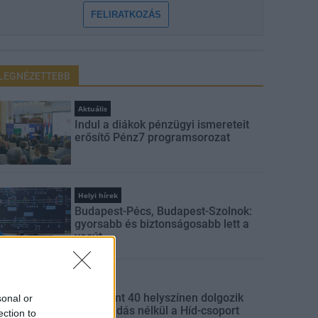
FELIRATKOZÁS
LEGNÉZETTEBB
Aktuális
Indul a diákok pénzügyi ismereteit
erősítő Pénz7 programsorozat
Helyi hírek
Budapest-Pécs, Budapest-Szolnok:
gyorsabb és biztonságosabb lett a
vasút
Gazdaság
Több mint 40 helyszínen dolgozik
sonal or
fennakadás nélkül a Híd-csoport
ection to