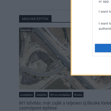
or app.
I want t
MAGYAR ÉPÍTŐK
I want t
authenti
Útépítés
autópálya
útépítés
M1-es autópálya
Bicske
M1 bővítés: már zajlik a teljesen új Bicske Kele
csomópont építése