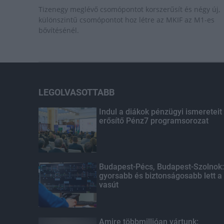
Tizenegy meglévő csomópontot korszerűsít és négy új,
különszintű csomópontot hoz létre az MKIF az M1-es
bővítésénél.
LEGOLVASOTTABB
Indul a diákok pénzügyi ismereteit
erősítő Pénz7 programsorozat
Budapest-Pécs, Budapest-Szolnok:
gyorsabb és biztonságosabb lett a
vasút
Amire többmillióan vártunk: