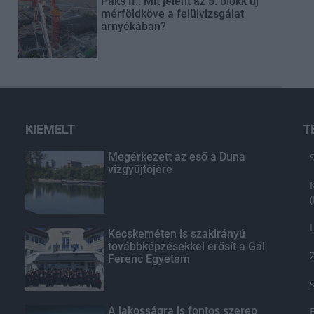
Paks II.: Mit jelent az 5. blokk új
mérföldköve a felülvizsgálat
árnyékában?
KIEMELT
T
Megérkezett az eső a Duna
vízgyűjtőjére
Kecskeméten is szakirányú
továbbképzésekkel erősít a Gál
Ferenc Egyetem
A lakosságra is fontos szerep