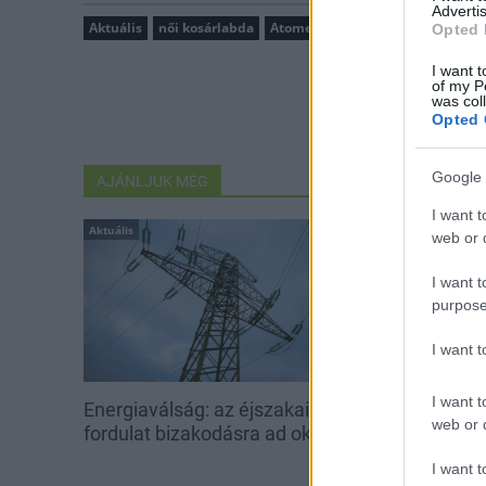
Advertis
Aktuális
női kosárlabda
Atomerőmű KSC Szekszárd
Opted 
I want t
of my P
was col
Opted 
Google 
AJÁNLJUK MÉG
I want t
Aktuális
Aktuális
web or d
I want t
purpose
I want 
I want t
Energiaválság: az éjszakai
Paks: hétfőn 
web or d
fordulat bizakodásra ad okot
kedden üzemb
utolsó turbina
I want t