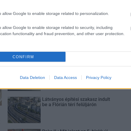
o allow Google to enable storage related to personalization.
o allow Google to enable storage related to security, including
cation functionality and fraud prevention, and other user protection.
Új gyalogosátkelők és jelzőlámpás
csomópont épül Angyalföldön
CONFIRM
Másfélszeresére bővítik
Hódmezővásárhely jó hírű
református iskoláját
Data Deletion
Data Access
Privacy Policy
Látványos építési szakasz indult
be a Flórián téri felüljárón
t