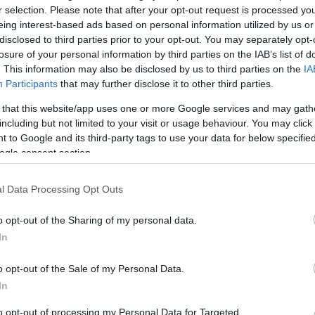
r selection. Please note that after your opt-out request is processed y
2024-ig szerződést hosszabbított Djokics Zseljko
eing interest-based ads based on personal information utilized by us or
disclosed to third parties prior to your opt-out. You may separately opt-
losure of your personal information by third parties on the IAB’s list of
koztatóján bejelentette: Szekszárdon folytatja a
. This information may also be disclosed by us to third parties on the
IA
ogatott bedobója és a Pécs-PAEC-ból érkezett, 25
Participants
that may further disclose it to other third parties.
 that this website/app uses one or more Google services and may gath
including but not limited to your visit or usage behaviour. You may click 
gatott Cyesha Goree és a szlovén Zala Friskovec is. Az
 to Google and its third-party tags to use your data for below specifi
 negyedik szezonját kezdő amerikai csatárral, Erica
ogle consent section.
l, és a betegségéből felépült bedobóval, Gereben
l Data Processing Opt Outs
rom szezon, és az idei csonka szezon eredményei
ként az Európa-kupa indulásra jogosult, de az
o opt-out of the Sharing of my personal data.
t szabadkártyát kér a FIBA-tól.
In
Paksi Atomerőmű között, 2000 óta meglévő
o opt-out of the Sale of my Personal Data.
 csökkent a költségvetése. Ács Rezső, a város
In
millió forinttal járul hozzá a KSC működéséhez.
to opt-out of processing my Personal Data for Targeted