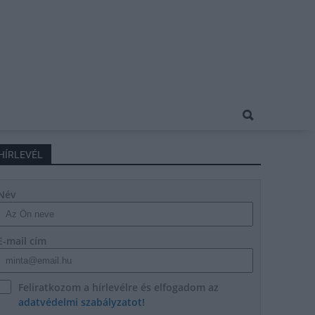
HÍRLEVÉL
Név
E-mail cím
Feliratkozom a hírlevélre és elfogadom az
adatvédelmi szabályzatot!