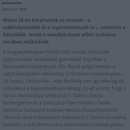
szekszard.hu
2020.05.27. 08:00
Május 25-én kinyitottak az óvodák – a
székhelyóvodák és a tagintézmények is –, valamint a
bölcsődék. Ismét a veszélyhelyzet előtti szokásos
rendben működnek.
A megyeszékhelyen hétfőn 560 óvodai, bölcsődei
jogviszonnyal rendelkező gyermeket fogadtak a
köznevelési intézmények. Ács Rezső polgármester a
sajtótájékoztatón elmondta, a 13 városi intézményben –
10 óvoda, 3 bölcsőde – ezer férőhely van, így jelenleg 60
százalékos a kapacitáskihasználtság. Ez azt jelenti, hogy a
városi fenntartású Szekszárdi 1. Számú Óvoda
Kindergarten és a Szekszárdi Gyermeklánc Óvoda
mellett a Szekszárd-Szedres-Medina Óvodafenntartó
Társulás által működtetett Szekszárdi 2. Számú Óvodába,
valamint a más fenntartású köznevelési intézményekbe –