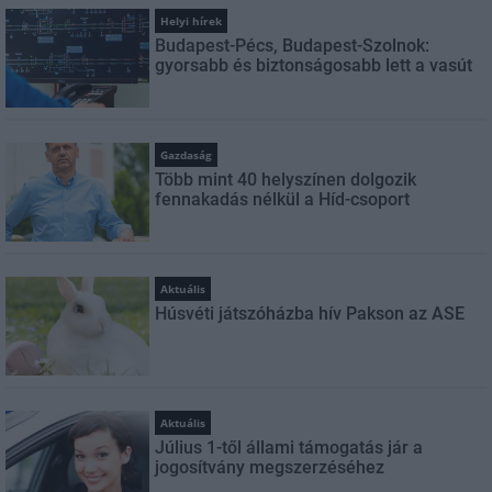
Helyi hírek
Budapest-Pécs, Budapest-Szolnok:
gyorsabb és biztonságosabb lett a vasút
Gazdaság
Több mint 40 helyszínen dolgozik
fennakadás nélkül a Híd-csoport
Aktuális
Húsvéti játszóházba hív Pakson az ASE
Aktuális
Július 1-től állami támogatás jár a
jogosítvány megszerzéséhez