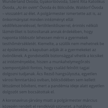
Wunderland Óvoda, Gyakorlóóvoda, Szent Rita Katolikus
Óvoda, „Az én ovim” Óvoda és Bölcsőde, Waldorf Óvoda
– visszatért az élet. A polgármester ismertette azt is, az
önkormányzat minden intézményt ellát
védőfelszereléssel, fertőtlenítőszerrel, érintés nélküli
lázmérőket is biztosítanak annak érdekében, hogy
naponta többször lehessen mérni a gyermekek
testhőmérsékletét. Kiemelte, a szülők nem mehetnek be
az épületekbe, a kapuban adják át a gyermekeket az
óvónőknek. A gondviselők biztonsággal vihetik a kicsiket
az intézményekbe, hiszen a munkahelymegőrzés
szempontjából fontos, hogy család felnőtt tagjai
dolgozni tudjanak. Ács Rezső hangsúlyozta, egyetlen
városi fenntartású oviban, bölcsődében sem kellett
létszámot bővíteni, mert a pandémia ideje alatt egyetlen
dolgozót sem bocsátottak el.
A koronavírus-járvány miatt a polgármester március
közepén rendelt el rendkívüli szünetet, a hatályos