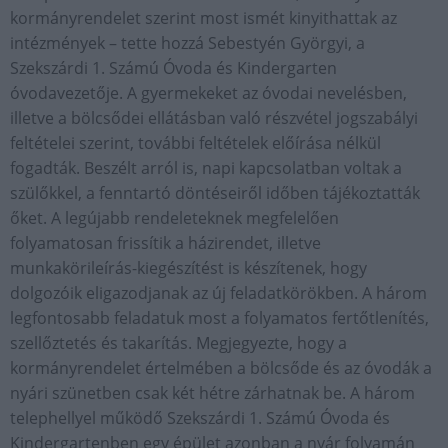
kormányrendelet szerint most ismét kinyithattak az
intézmények – tette hozzá Sebestyén Györgyi, a
Szekszárdi 1. Számú Óvoda és Kindergarten
óvodavezetője. A gyermekeket az óvodai nevelésben,
illetve a bölcsődei ellátásban való részvétel jogszabályi
feltételei szerint, további feltételek előírása nélkül
fogadták. Beszélt arról is, napi kapcsolatban voltak a
szülőkkel, a fenntartó döntéseiről időben tájékoztatták
őket. A legújabb rendeleteknek megfelelően
folyamatosan frissítik a házirendet, illetve
munkakörileírás-kiegészítést is készítenek, hogy
dolgozóik eligazodjanak az új feladatkörökben. A három
legfontosabb feladatuk most a folyamatos fertőtlenítés,
szellőztetés és takarítás. Megjegyezte, hogy a
kormányrendelet értelmében a bölcsőde és az óvodák a
nyári szünetben csak két hétre zárhatnak be. A három
telephellyel működő Szekszárdi 1. Számú Óvoda és
Kindergartenben egy épület azonban a nyár folyamán