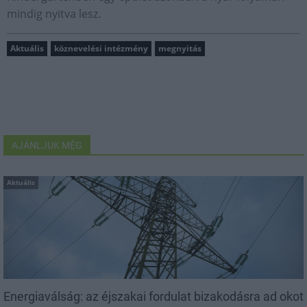
mindig nyitva lesz.
Aktuális
köznevelési intézmény
megnyitás
AJÁNLJUK MÉG
Aktuális
Energiaválság: az éjszakai fordulat bizakodásra ad okot