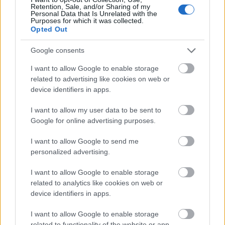
Retention, Sale, and/or Sharing of my
Personal Data that Is Unrelated with the
Purposes for which it was collected.
Opted Out
Google consents
I want to allow Google to enable storage
related to advertising like cookies on web or
device identifiers in apps.
Belváros-Lipótváros
játszótér
Város-Teampannon Kereskedelmi és Szolgáltató Kft.
parkfelújítás
I want to allow my user data to be sent to
Google for online advertising purposes.
Újragondolják Lipótváros rejtett, zöld parkját
Indulhat a Honvéd tér megújításának tervezése, ahol a
I want to allow Google to send me
klímatudatos gondolkodás és a helyi identitás erősítése kerül a
personalized advertising.
középpontba.
I want to allow Google to enable storage
related to analytics like cookies on web or
Történelmi táj, amelynek minden köve
device identifiers in apps.
mesél – megújul a tatai Angolkert
I want to allow Google to enable storage
related to functionality of the website or app.