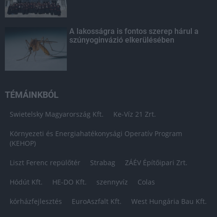
A lakosságra is fontos szerep hárul a
szúnyoginvázió elkerülésében
TÉMÁINKBÓL
Swietelsky Magyarország Kft.
Ke-Víz 21 Zrt.
Környezeti és Energiahatékonysági Operatív Program
(KEHOP)
Liszt Ferenc repülőtér
Strabag
ZÁÉV Építőipari Zrt.
Hódút Kft.
HE-DO Kft.
szennyvíz
Colas
kórházfejlesztés
EuroAszfalt Kft.
West Hungária Bau Kft.