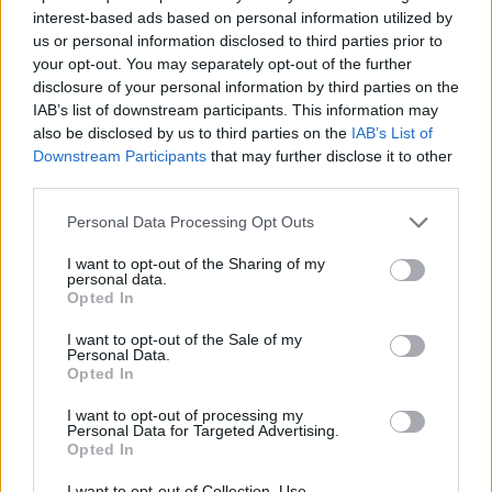
interest-based ads based on personal information utilized by
us or personal information disclosed to third parties prior to
your opt-out. You may separately opt-out of the further
disclosure of your personal information by third parties on the
IAB’s list of downstream participants. This information may
also be disclosed by us to third parties on the
IAB’s List of
Downstream Participants
that may further disclose it to other
Az atomerőmű egyetlen hatása a környezetre, hogy a
third parties.
Duna vizét némileg felmelegíti
Please note that this website/app uses one or more Google
Personal Data Processing Opt Outs
services and may gather and store information including but
not limited to your visit or usage behaviour. You may click to
I want to opt-out of the Sharing of my
personal data.
grant or deny consent to Google and its third-party tags to
Opted In
use your data for below specified purposes in below Google
consent section.
I want to opt-out of the Sale of my
Personal Data.
MAGYAR ÉPÍTŐK
Opted In
I want to opt-out of processing my
Mi épül?
Personal Data for Targeted Advertising.
Opted In
I want to opt-out of Collection, Use,