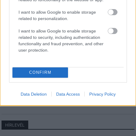
M1 bővítés: már zajlik a teljesen új
I want to allow Google to enable storage
Bicske Kelet csomópont építése
related to personalization.
I want to allow Google to enable storage
related to security, including authentication
Új gyalogosátkelők és jelzőlámpás
functionality and fraud prevention, and other
csomópont épül Angyalföldön
user protection.
CONFIRM
Másfélszeresére bővítik
Hódmezővásárhely jó hírű református
iskoláját
Data Deletion
Data Access
Privacy Policy
HÍRLEVÉL