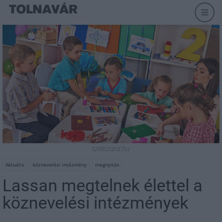
szekszard.hu
Aktuális
köznevelési intézmény
megnyitás
Lassan megtelnek élettel a
köznevelési intézmények