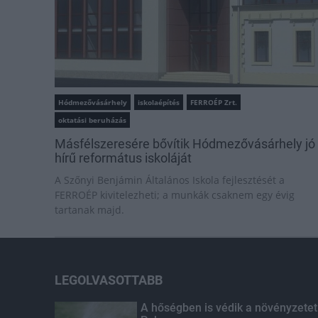
Hódmezővásárhely
iskolaépítés
FERROÉP Zrt.
oktatási beruházás
Másfélszeresére bővítik Hódmezővásárhely jó
hírű református iskoláját
A Szőnyi Benjámin Általános Iskola fejlesztését a
FERROÉP kivitelezheti; a munkák csaknem egy évig
tartanak majd.
LEGOLVASOTTABB
A hőségben is védik a növényzetet