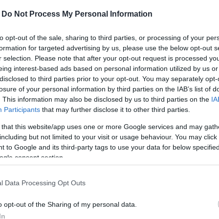
ték a munkájukat, és vállalják a 6 hónapos
-
Do Not Process My Personal Information
ban 25 helyszínen. Akik alkalmasnak bizonyulnak,
rződéses katonaként folytathatják.
to opt-out of the sale, sharing to third parties, or processing of your per
formation for targeted advertising by us, please use the below opt-out s
lamint egészségügyi alkalmassági vizsgán való
r selection. Please note that after your opt-out request is processed y
s vagy szerződéses katonai szolgálat, illetve az
eing interest-based ads based on personal information utilized by us or
z állást keresők a toborzó irodáknál vagy a megyei
disclosed to third parties prior to your opt-out. You may separately opt-
 orvosi szűrővizsgálatot követően a 6 hónap alatt
losure of your personal information by third parties on the IAB’s list of
. This information may also be disclosed by us to third parties on the
IA
részt. A kiképzés alatt a jelentkezőket havi bruttó 161
Participants
that may further disclose it to other third parties.
 that this website/app uses one or more Google services and may gath
including but not limited to your visit or usage behaviour. You may click 
 nélkül visszatérhetnek a civil életbe, illetve a további
 to Google and its third-party tags to use your data for below specifi
ennyiben alkalmasak, dönthetnek úgy is, hogy
ogle consent section.
ődéses katonaként folytatják.
l Data Processing Opt Outs
rdekli ez a lehetőség, adja meg benne a telefonos
 kapcsolatot, előzetesen tájékoztatja és személyre
o opt-out of the Sharing of my personal data.
In