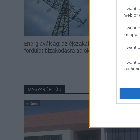
I want t
web or d
I want t
or app.
Energiaválság: az éjszakai
Paks: hétfőn 
I want t
fordulat bizakodásra ad okot
kedden üzemb
utolsó turbina
I want t
authenti
MAGYAR ÉPÍTŐK
Mi épül?