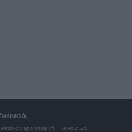
ÉMÁINKBÓL
Swietelsky Magyarország Kft.
Ke-Víz 21 Zrt.