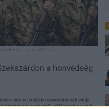
usztráció ( Fotó: Szalka Miklós őrv. )
 Szekszárdon a honvédség
lékos katonai szolgálat bevezetésével kívánja
helyteremtést. A toborzók várják azokat a 18 és