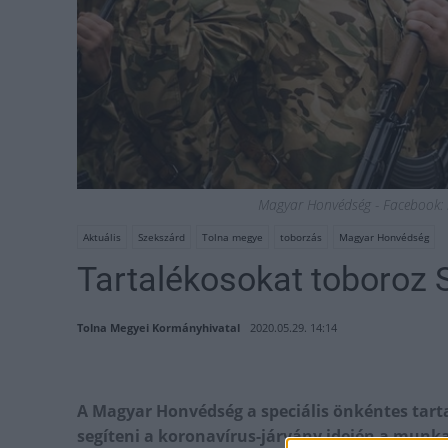
Magyar Honvédség - Facebook: ill
Aktuális
Szekszárd
Tolna megye
toborzás
Magyar Honvédség
Tartalékosokat toboroz
Tolna Megyei Kormányhivatal
2020.05.29. 14:14
A Magyar Honvédség a speciális önkéntes tarta
segíteni a koronavírus-járvány idején a munka