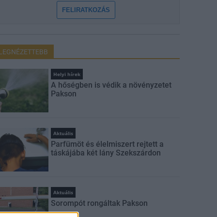
FELIRATKOZÁS
LEGNÉZETTEBB
Helyi hírek
A hőségben is védik a növényzetet
Pakson
Aktuális
Parfümöt és élelmiszert rejtett a
táskájába két lány Szekszárdon
Aktuális
Sorompót rongáltak Pakson