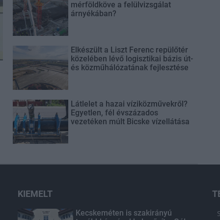
mérföldköve a felülvizsgálat
árnyékában?
Elkészült a Liszt Ferenc repülőtér
közelében lévő logisztikai bázis út-
és közműhálózatának fejlesztése
Látlelet a hazai víziközművekről?
Egyetlen, fél évszázados
vezetéken múlt Bicske vízellátása
KIEMELT
T
Kecskeméten is szakirányú