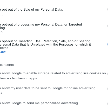
o opt-out of the Sale of my Personal Data.
In
to opt-out of processing my Personal Data for Targeted
ing.
In
o opt-out of Collection, Use, Retention, Sale, and/or Sharing
 pénteken: 08.00-12.00
ersonal Data that Is Unrelated with the Purposes for which it
lected.
Out
védség
consents
o allow Google to enable storage related to advertising like cookies on
evice identifiers in apps.
o allow my user data to be sent to Google for online advertising
s.
Aktuális
to allow Google to send me personalized advertising.