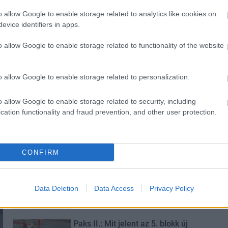
o allow Google to enable storage related to analytics like cookies on
evice identifiers in apps.
o allow Google to enable storage related to functionality of the website
és talán még
Az atomerőmű egyetlen
o allow Google to enable storage related to personalization.
en tartható az
hatása a környezetre, hogy a
Duna vizét némileg felmelegíti
o allow Google to enable storage related to security, including
cation functionality and fraud prevention, and other user protection.
CONFIRM
Látványos építési szakasz indult
be a Flórián téri felüljárón
Data Deletion
Data Access
Privacy Policy
Paks II.: Mit jelent az 5. blokk új