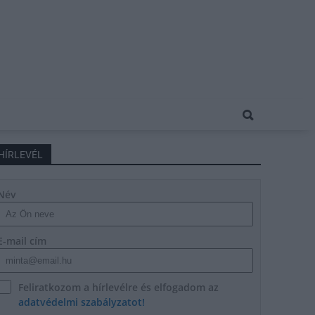
HÍRLEVÉL
Név
E-mail cím
Feliratkozom a hírlevélre és elfogadom az
adatvédelmi szabályzatot!