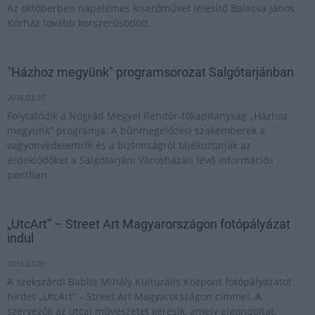
Az októberben napelemes kiserőművet létesítő Balassa János
Kórház tovább korszerűsödött.
"Házhoz megyünk" programsorozat Salgótarjánban
2016.03.07
Folytatódik a Nógrád Megyei Rendőr-főkapitányság „Házhoz
megyünk” programja. A bűnmegelőzési szakemberek a
vagyonvédelemről és a biztonságról tájékoztatják az
érdeklődőket a Salgótarjáni Városházán lévő információs
pontban.
„UtcArt” – Street Art Magyarországon fotópályázat
indul
2016.03.05
A szekszárdi Babits Mihály Kulturális Központ fotópályázatot
hirdet „UtcArt” – Street Art Magyarországon címmel. A
szervezők az utcai művészetet keresik, amely elgondoltat,