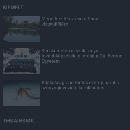
KIEMELT
Megérkezett az eső a Duna
vízgyűjtőjére
Kecskeméten is szakirányú
továbbképzésekkel erősít a Gál Ferenc
Egyetem
A lakosságra is fontos szerep hárul a
szúnyoginvázió elkerülésében
TÉMÁINKBÓL