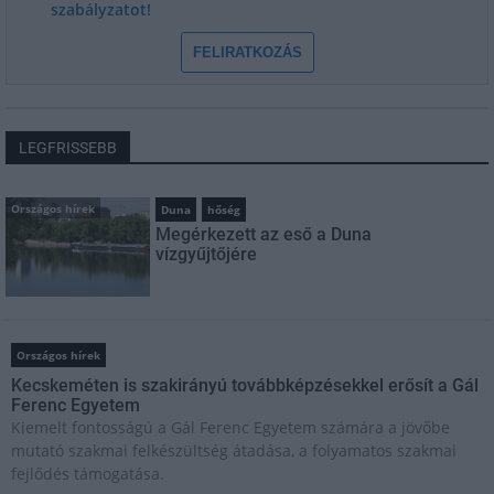
szabályzatot!
FELIRATKOZÁS
LEGFRISSEBB
Országos hírek
Duna
hőség
Megérkezett az eső a Duna
vízgyűjtőjére
Országos hírek
Kecskeméten is szakirányú továbbképzésekkel erősít a Gál
Ferenc Egyetem
Kiemelt fontosságú a Gál Ferenc Egyetem számára a jövőbe
mutató szakmai felkészültség átadása, a folyamatos szakmai
fejlődés támogatása.