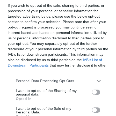
If you wish to opt-out of the sale, sharing to third parties, or
2016.03.07
processing of your personal or sensitive information for
Világ- és Európa bajnok sportolókat is köszöntöttek a „Tolna
targeted advertising by us, please use the below opt-out
Megye Legjobb Sportolója 2015″ díjkiosztó ünnepségén, melyet
section to confirm your selection. Please note that after your
a múlt héten tartottak a Szekszárdon, a Vármegyeháza
opt-out request is processed you may continue seeing
dísztermében.
interest-based ads based on personal information utilized by
us or personal information disclosed to third parties prior to
your opt-out. You may separately opt-out of the further
Katasztrófavédelemre készítik fel a buszvezetőket
disclosure of your personal information by third parties on the
IAB’s list of downstream participants. This information may
2016.03.06
also be disclosed by us to third parties on the
IAB’s List of
Downstream Participants
that may further disclose it to other
third parties.
A médiatanács döntött a Balassagyarmati rádió
Please note that this website/app uses one or more Google
Personal Data Processing Opt Outs
pályázatának szövegéről
services and may gather and store information including but
not limited to your visit or usage behaviour. You may click to
I want to opt-out of the Sharing of my
2016.03.05
personal data.
grant or deny consent to Google and its third-party tags to
Tévéműsorok készítésének támogatásáról szóló 420 millió
Opted In
use your data for below specified purposes in below Google
forintos idei pályázati keret kiírásáról döntött médiatanács helyi
consent section.
I want to opt-out of the Sale of my
és körzeti televízióknak a Magyar Média Mecenatúra program
Personal Data.
keretében. A Balassagyarmat 95,7 MHz helyi rádiós