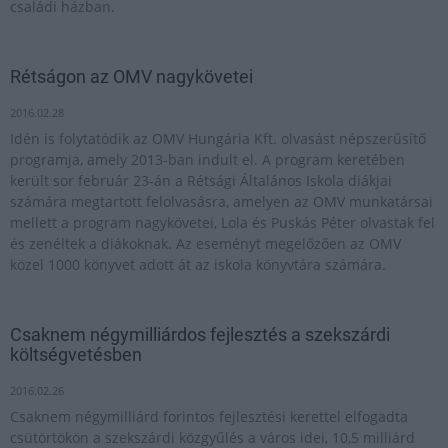
családi házban.
Rétságon az OMV nagykövetei
2016.02.28
Idén is folytatódik az OMV Hungária Kft. olvasást népszerűsítő
programja, amely 2013-ban indult el. A program keretében
került sor február 23-án a Rétsági Általános Iskola diákjai
számára megtartott felolvasásra, amelyen az OMV munkatársai
mellett a program nagykövetei, Lola és Puskás Péter olvastak fel
és zenéltek a diákoknak. Az eseményt megelőzően az OMV
közel 1000 könyvet adott át az iskola könyvtára számára.
Csaknem négymilliárdos fejlesztés a szekszárdi
költségvetésben
2016.02.26
Csaknem négymilliárd forintos fejlesztési kerettel elfogadta
csütörtökön a szekszárdi közgyűlés a város idei, 10,5 milliárd