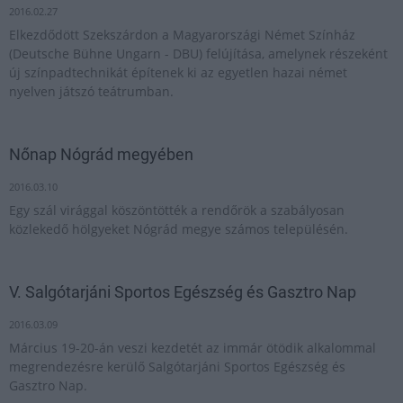
2016.02.27
Elkezdődött Szekszárdon a Magyarországi Német Színház
(Deutsche Bühne Ungarn - DBU) felújítása, amelynek részeként
új színpadtechnikát építenek ki az egyetlen hazai német
nyelven játszó teátrumban.
Nőnap Nógrád megyében
2016.03.10
Egy szál virággal köszöntötték a rendőrök a szabályosan
közlekedő hölgyeket Nógrád megye számos településén.
V. Salgótarjáni Sportos Egészség és Gasztro Nap
2016.03.09
Március 19-20-án veszi kezdetét az immár ötödik alkalommal
megrendezésre kerülő Salgótarjáni Sportos Egészség és
Gasztro Nap.