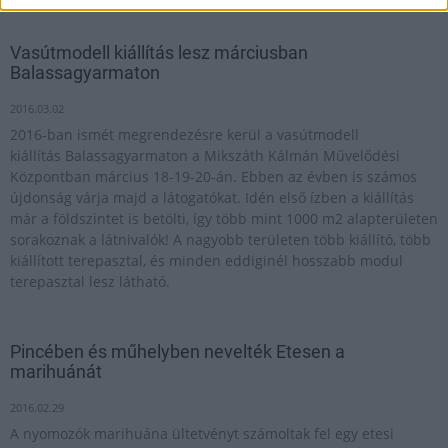
Vasútmodell kiállítás lesz márciusban
Balassagyarmaton
2016.03.02
2016-ban ismét megrendezésre kerül a vasútmodell
kiállítás Balassagyarmaton a Mikszáth Kálmán Művelődési
Központban március 18-19-20-án. Ebben az évben is számos
újdonság várja majd a látogatókat. Idén első ízben a kiállítás
már a földszintet is betölti, így több mint 1000 m2 alapterületen
sorakoznak a látnivalók! A nagyobb területen több kiállító, több
kiállított terepasztal, és minden eddiginél hosszabb modul
terepasztal lesz látható.
Pincében és műhelyben nevelték Etesen a
marihuánát
2016.02.29
A nyomozók marihuána ültetvényt számoltak fel egy etesi