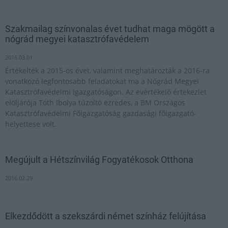
Szakmailag színvonalas évet tudhat maga mögött a
nógrád megyei katasztrófavédelem
2016.03.01
Értékelték a 2015-ös évet, valamint meghatározták a 2016-ra
vonatkozó legfontosabb feladatokat ma a Nógrád Megyei
Katasztrófavédelmi Igazgatóságon. Az évértékelő értekezlet
elöljárója Tóth Ibolya tűzoltó ezredes, a BM Országos
Katasztrófavédelmi Főigazgatóság gazdasági főigazgató-
helyettese volt.
Megújult a Hétszínvilág Fogyatékosok Otthona
2016.02.29
Elkezdődött a szekszárdi német színház felújítása