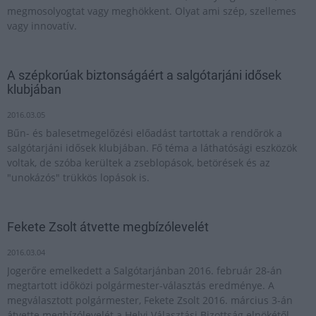
megmosolyogtat vagy meghökkent. Olyat ami szép, szellemes
vagy innovatív.
A szépkorúak biztonságáért a salgótarjáni idősek
klubjában
2016.03.05
Bűn- és balesetmegelőzési előadást tartottak a rendőrök a
salgótarjáni idősek klubjában. Fő téma a láthatósági eszközök
voltak, de szóba kerültek a zseblopások, betörések és az
"unokázós" trükkös lopások is.
Fekete Zsolt átvette megbízólevelét
2016.03.04
Jogerőre emelkedett a Salgótarjánban 2016. február 28-án
megtartott időközi polgármester-választás eredménye. A
megválasztott polgármester, Fekete Zsolt 2016. március 3-án
átvette megbízólevelét a Helyi Választási Bizottság elnökétől.