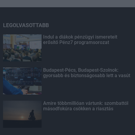
LEGOLVASOTTABB
Indul a diákok pénzügyi ismereteit
erősítő Pénz7 programsorozat
Budapest-Pécs, Budapest-Szolnok:
gyorsabb és biztonságosabb lett a vasút
Amire többmillióan vártunk: szombattól
másodfokúra csökken a riasztás