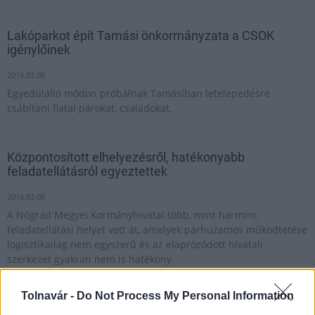
Lakóparkot épít Tamási önkormányzata a CSOK
igénylőinek
2016.03.08
Egyedülálló módon próbálnak Tamásiban letelepedésre
csábítani fiatal párokat, családokat.
Központosított elhelyezésről, hatékonyabb
feladatellátásról egyeztettek
2016.03.08
A Nógrád Megyei Kormányhivatal több, mint harminc
feladatellátási helyet vett át, amelyek párhuzamos működtetése
logisztikailag nem egyszerű és az elaprózódott hivatali
szerkezet gyakran nem is hatékony.
Tolnavár -
Do Not Process My Personal Information
Díjazták a megye legjobb sportolóit