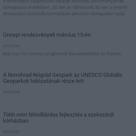
A tehetséges salgótarjáni fiatalok felsőfokú tanulmányainak
támogatása érdekében „Itt van az otthonunk, itt van a jövőnk!”
elnevezésű ösztöndíj formájában pénzbeli támogatást nyújt.
Ünnepi rendezvények március 15-én
2016.03.09
Március 15-i ünnepi programok Dunakömlődön és Pakson.
A Novohrad-Nógrád Geopark az UNESCO Globális
Geoparkok hálózatának része lett
2016.03.08
Több mint félmilliárdos fejlesztés a szekszárdi
kórházban
2016.03.07