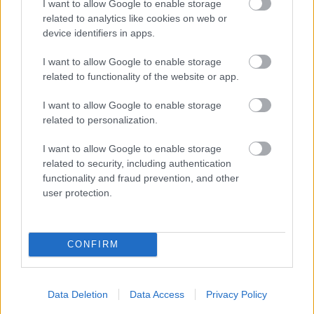
I want to allow Google to enable storage
2016.03.04
related to analytics like cookies on web or
Hatszázmillió forintos, a rehabilitációs ellátást érintő fejlesztés
device identifiers in apps.
zárult le a szekszárdi Balassa János Kórházban - közölte az
intézmény.
I want to allow Google to enable storage
related to functionality of the website or app.
I want to allow Google to enable storage
A Konda-völgy új őrzője
related to personalization.
2016.03.03
I want to allow Google to enable storage
related to security, including authentication
functionality and fraud prevention, and other
A gyógyító hangfürdő
user protection.
2016.03.02
Különleges élményben volt részük azoknak, akik a Magyar
Rákellenes Liga Salgótarjáni Alapszervezet Stresszoldó
CONFIRM
Klubjának legutóbbi rendezvényén részt vettek. Jászberényi
Tünde és Péter a hangtálak és óriás gongok világába vezette el
a megjelenteket. Megtapasztalhatták a teljes ellazulás
Data Deletion
Data Access
Privacy Policy
élményét, a hangfürdő jótékony hatását.