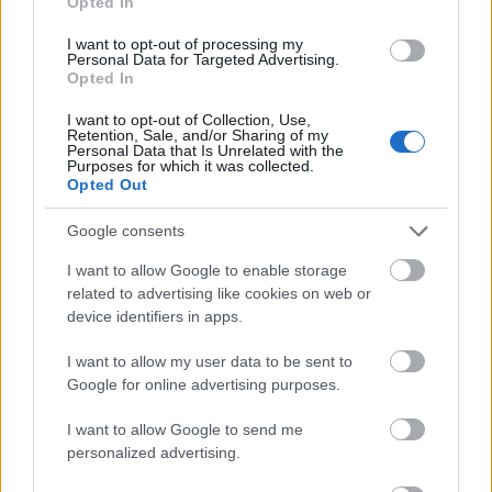
Opted In
médiaszolgáltatási pályázat felhívásának végleges szövegéről is
döntött, amely csütörtöktől olvasható az NMHH honlapján. A
I want to opt-out of processing my
Personal Data for Targeted Advertising.
korábban nyilvánosságra bocsátott tervezetre nem érkezett
Opted In
észrevétel, így a kiírás szerint a 18 ezer fős vételkörzet
kereskedelmi hasznosítására a közzétételtől számított 35.
I want to opt-out of Collection, Use,
napon lehet majd benyújtani a pályázatokat. A területen
Retention, Sale, and/or Sharing of my
Personal Data that Is Unrelated with the
jelenleg nem szól rádió.
Purposes for which it was collected.
Opted Out
Meghívó a március 15-i ünnepi műsorokra
Google consents
I want to allow Google to enable storage
2016.03.04
related to advertising like cookies on web or
"Legyen lelked szabad..." címmel zenés műsorral egybekötött
device identifiers in apps.
ünnepi megemlékezést rendeznek az 1848 / 49-es Forradalom
és szabadságharc évfordulójára március 15-én Salgótarján
I want to allow my user data to be sent to
Múzeum terén. Ünnepi beszédet mond Fekete Zsolt, a város új
Google for online advertising purposes.
polgármestere, majd a Széchenyi szobornál lesz koszorúzás.
I want to allow Google to send me
personalized advertising.
Hatszázmilliós fejlesztés a Balassa Kórházban