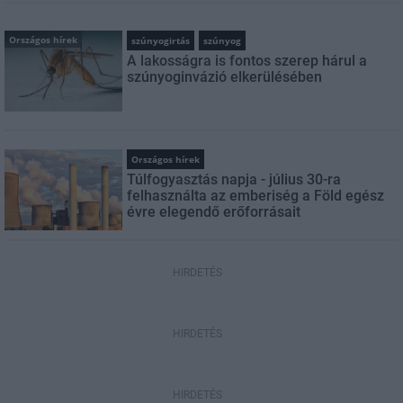
Országos hírek
szúnyogirtás
szúnyog
A lakosságra is fontos szerep hárul a
szúnyoginvázió elkerülésében
Országos hírek
Túlfogyasztás napja - július 30-ra
felhasználta az emberiség a Föld egész
évre elegendő erőforrásait
HIRDETÉS
HIRDETÉS
HIRDETÉS