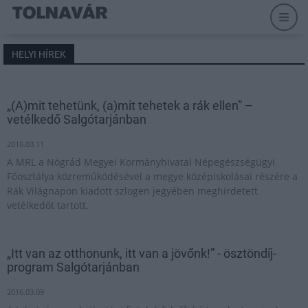
HELYI HÍREK
„(A)mit tehetünk, (a)mit tehetek a rák ellen” –
vetélkedő Salgótarjánban
2016.03.11
A MRL a Nógrád Megyei Kormányhivatal Népegészségügyi
Főosztálya közreműködésével a megye középiskolásai részére a
Rák Világnapon kiadott szlogen jegyében meghirdetett
vetélkedőt tartott.
„Itt van az otthonunk, itt van a jövőnk!” - ösztöndíj-
program Salgótarjánban
2016.03.09