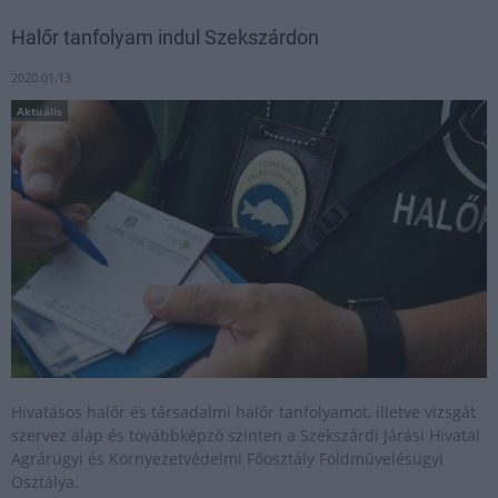
Halőr tanfolyam indul Szekszárdon
2020.01.13
Aktuális
Hivatásos halőr és társadalmi halőr tanfolyamot, illetve vizsgát
szervez alap és továbbképző szinten a Szekszárdi Járási Hivatal
Agrárügyi és Környezetvédelmi Főosztály Földművelésügyi
Osztálya.