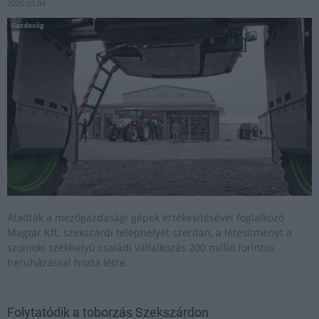
2020.03.04
Gazdaság
Átadták a mezőgazdasági gépek értékesítésével foglalkozó
Magtár Kft. szekszárdi telephelyét szerdán, a létesítményt a
szolnoki székhelyű családi vállalkozás 200 millió forintos
beruházással hozta létre.
Folytatódik a toborzás Szekszárdon