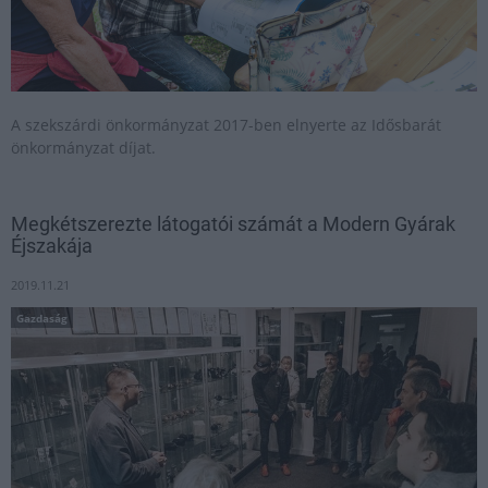
A szekszárdi önkormányzat 2017-ben elnyerte az Idősbarát
önkormányzat díjat.
Megkétszerezte látogatói számát a Modern Gyárak
Éjszakája
2019.11.21
Gazdaság