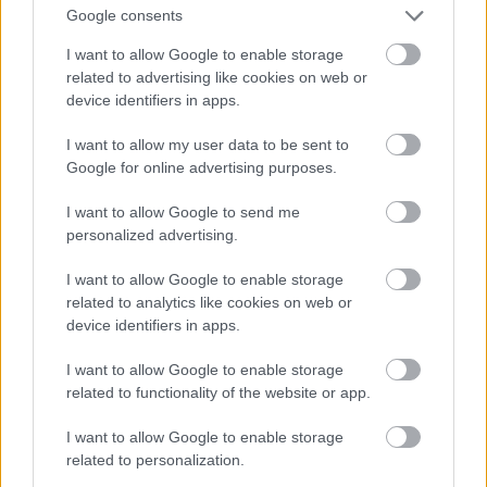
Google consents
I want to allow Google to enable storage
related to advertising like cookies on web or
device identifiers in apps.
I want to allow my user data to be sent to
Google for online advertising purposes.
I want to allow Google to send me
personalized advertising.
Az előző évekhez hasonlóan a katasztrófavédelem idén is
megrendezi a „Társasházak napja” elnevezésű
I want to allow Google to enable storage
rendezvénysorozatot, melynek nyitó napján dr. Balázs Gábor tű.
related to analytics like cookies on web or
ezredes megyei igazgató sajtótájékoztatón beszélt a
device identifiers in apps.
rendezvény céljáról a Szekszárdi Katasztrófavédelmi
Kirendeltségen.
I want to allow Google to enable storage
related to functionality of the website or app.
Megismétlik a választást Szekszárd két egyéni
I want to allow Google to enable storage
választókerületében
related to personalization.