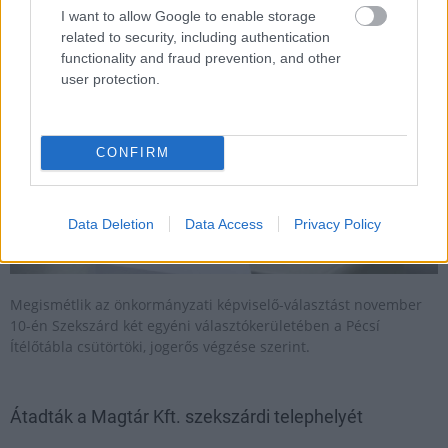
2019.10.31
I want to allow Google to enable storage
Aktuális
related to security, including authentication
functionality and fraud prevention, and other
user protection.
CONFIRM
Data Deletion
Data Access
Privacy Policy
Megismétlik az önkormányzati képviselő-választást november
10-én Szekszárd két egyéni választókerületében a Pécsí
Ítélőtábla csütörtöki, jogerős végzése szerint.
Átadták a Magtár Kft. szekszárdi telephelyét