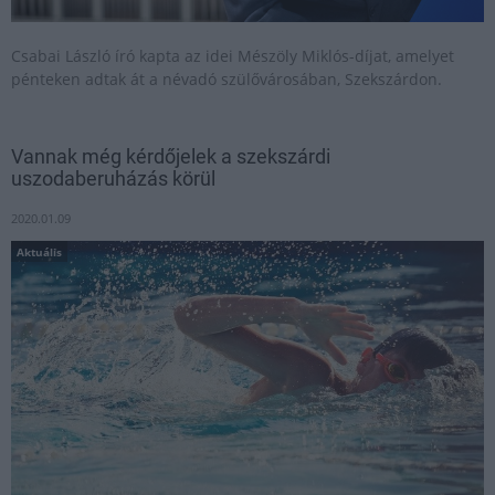
Csabai László író kapta az idei Mészöly Miklós-díjat, amelyet
pénteken adtak át a névadó szülővárosában, Szekszárdon.
Vannak még kérdőjelek a szekszárdi
uszodaberuházás körül
2020.01.09
Aktuális