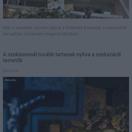
Már a második szinten végzik a födémek bontását a szekszárdi
társasház szerkezeti megerősítésében.
A szokásosnál tovább tartanak nyitva a szekszárdi
temetők
2019.11.01
Aktuális