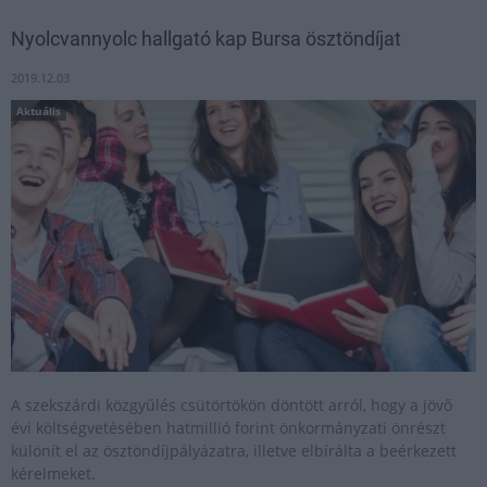
Nyolcvannyolc hallgató kap Bursa ösztöndíjat
2019.12.03
Aktuális
A szekszárdi közgyűlés csütörtökön döntött arról, hogy a jövő
évi költségvetésében hatmillió forint önkormányzati önrészt
különít el az ösztöndíjpályázatra, illetve elbírálta a beérkezett
kérelmeket.