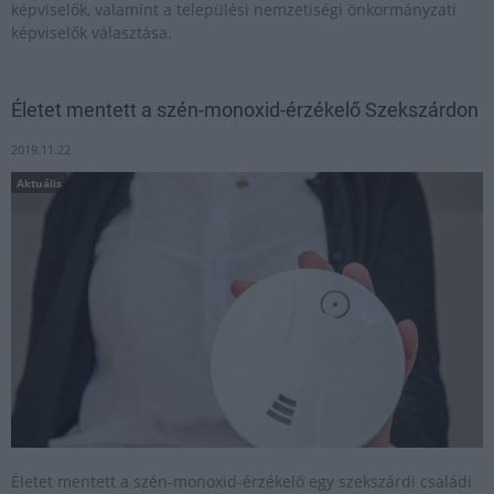
képviselők, valamint a települési nemzetiségi önkormányzati
képviselők választása.
Életet mentett a szén-monoxid-érzékelő Szekszárdon
2019.11.22
Aktuális
Életet mentett a szén-monoxid-érzékelő egy szekszárdi családi