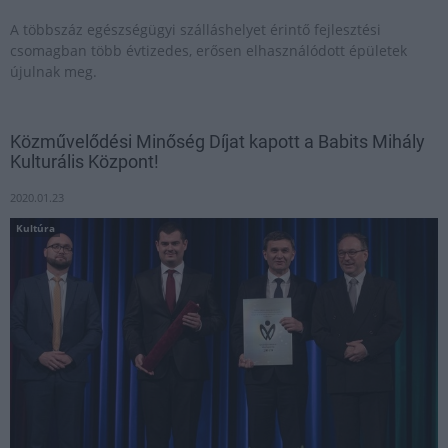
A többszáz egészségügyi szálláshelyet érintő fejlesztési
csomagban több évtizedes, erősen elhasználódott épületek
újulnak meg.
Közművelődési Minőség Díjat kapott a Babits Mihály
Kulturális Központ!
2020.01.23
Kultúra