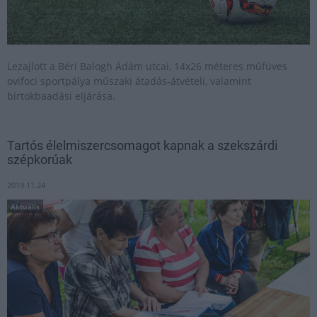
Lezajlott a Béri Balogh Ádám utcai, 14x26 méteres műfüves
ovifoci sportpálya műszaki átadás-átvételi, valamint
birtokbaadási eljárása.
Tartós élelmiszercsomagot kapnak a szekszárdi
szépkorúak
2019.11.24
Aktuális