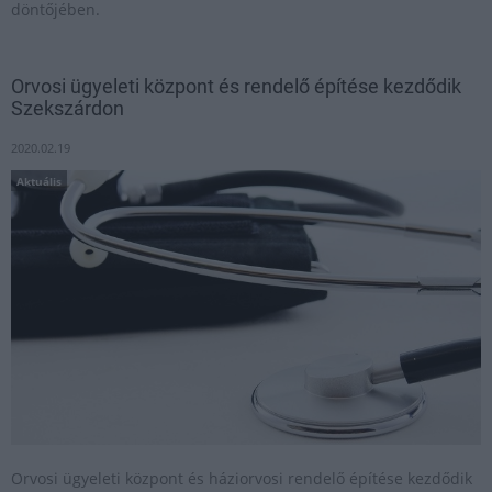
döntőjében.
Orvosi ügyeleti központ és rendelő építése kezdődik
Szekszárdon
2020.02.19
Aktuális
Orvosi ügyeleti központ és háziorvosi rendelő építése kezdődik