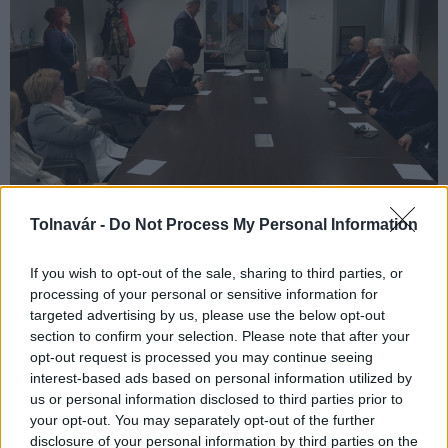
A szekszárdi közgyűlés újonnan megválasztott tizennégy
Tolnavár -
Do Not Process My Personal Information
önkormányzati képviselője hivatalosan is átvette mandátumát.
If you wish to opt-out of the sale, sharing to third parties, or
processing of your personal or sensitive information for
Nyugdíjasok találkoztak Szekszárdon
targeted advertising by us, please use the below opt-out
section to confirm your selection. Please note that after your
2019.11.11
opt-out request is processed you may continue seeing
Aktuális
interest-based ads based on personal information utilized by
us or personal information disclosed to third parties prior to
your opt-out. You may separately opt-out of the further
disclosure of your personal information by third parties on the