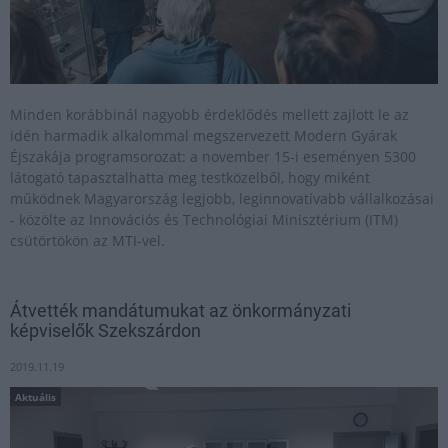
Minden korábbinál nagyobb érdeklődés mellett zajlott le az
idén harmadik alkalommal megszervezett Modern Gyárak
Éjszakája programsorozat: a november 15-i eseményen 5300
látogató tapasztalhatta meg testközelből, hogy miként
működnek Magyarország legjobb, leginnovatívabb vállalkozásai
- közölte az Innovációs és Technológiai Minisztérium (ITM)
csütörtökön az MTI-vel.
Átvették mandátumukat az önkormányzati
képviselők Szekszárdon
2019.11.19
Aktuális