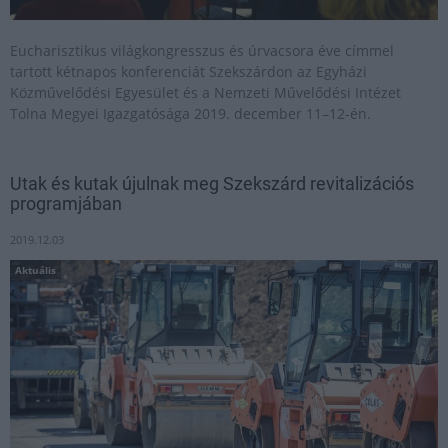
Eucharisztikus világkongresszus és úrvacsora éve címmel
tartott kétnapos konferenciát Szekszárdon az Egyházi
Közművelődési Egyesület és a Nemzeti Művelődési Intézet
Tolna Megyei Igazgatósága 2019. december 11–12-én.
Utak és kutak újulnak meg Szekszárd revitalizációs
programjában
2019.12.03
Aktuális