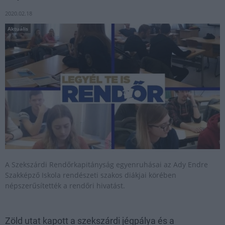
2020.02.18
Aktuális
A Szekszárdi Rendőrkapitányság egyenruhásai az Ady Endre
Szakképző Iskola rendészeti szakos diákjai körében
népszerűsítették a rendőri hivatást.
Zöld utat kapott a szekszárdi jégpálya és a