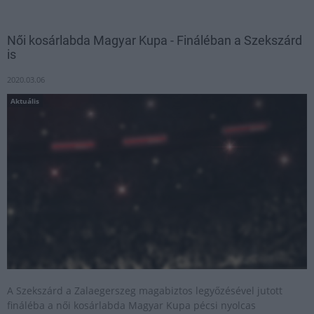
Női kosárlabda Magyar Kupa - Fináléban a Szekszárd
is
2020.03.06
Aktuális
A Szekszárd a Zalaegerszeg magabiztos legyőzésével jutott
fináléba a női kosárlabda Magyar Kupa pécsi nyolcas