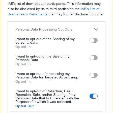
IAB’s list of downstream participants. This information may
also be disclosed by us to third parties on the
IAB’s List of
Downstream Participants
that may further disclose it to other
third parties.
Please note that this website/app uses one or more Google
Personal Data Processing Opt Outs
services and may gather and store information including but
not limited to your visit or usage behaviour. You may click to
I want to opt-out of the Sharing of my
personal data.
grant or deny consent to Google and its third-party tags to
Opted In
use your data for below specified purposes in below Google
Pénteken tartotta nyugdíjas találkozóját a Szekszárdi
consent section.
Katasztrófavédelmi Kirendeltség és a Szekszárdi Hivatásos
I want to opt-out of the Sale of my
Personal Data.
Tűzoltó-parancsnokság.
Opted In
I want to opt-out of processing my
Personal Data for Targeted Advertising.
Tolna megyében javuló tendenciát mutat a
Opted In
középmagas épületek és társasházak tűzbiztonsága
I want to opt-out of Collection, Use,
2019.11.07
Retention, Sale, and/or Sharing of my
Personal Data that Is Unrelated with the
Helyi hírek
Purposes for which it was collected.
Opted Out