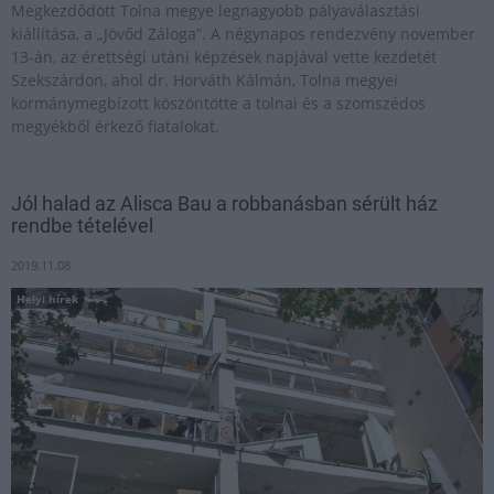
Megkezdődött Tolna megye legnagyobb pályaválasztási
kiállítása, a „Jövőd Záloga”. A négynapos rendezvény november
13-án, az érettségi utáni képzések napjával vette kezdetét
Szekszárdon, ahol dr. Horváth Kálmán, Tolna megyei
kormánymegbízott köszöntötte a tolnai és a szomszédos
megyékből érkező fiatalokat.
Jól halad az Alisca Bau a robbanásban sérült ház
rendbe tételével
2019.11.08
Helyi hírek