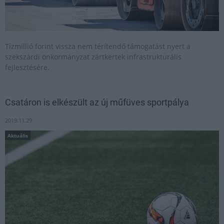
Tízmillió forint vissza nem térítendő támogatást nyert a
szekszárdi önkormányzat zártkertek infrastrukturális
fejlesztésére.
Csatáron is elkészült az új műfüves sportpálya
2019.11.29
Aktuális