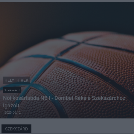
HELYI HÍREK
Szekszárd
Női kosárlabda NB I - Dombai Réka a Szekszárdhoz
igazolt
2025.06.12
SZEKSZÁRD