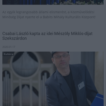
Az egyik legrangosabb állami elismerést, a Közművelődési
Minőség Díjat nyerte el a Babits Mihály Kulturális Központ!
Csabai László kapta az idei Mészöly Miklós-díjat
Szekszárdon
2020.01.17
Kultúra