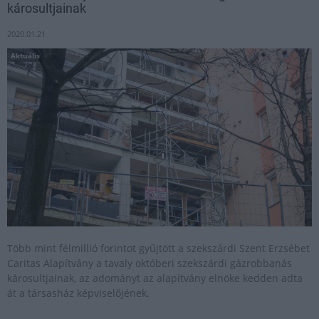
károsultjainak
2020.01.21
Aktuális
Több mint félmillió forintot gyűjtött a szekszárdi Szent Erzsébet
Caritas Alapítvány a tavaly októberi szekszárdi gázrobbanás
károsultjainak, az adományt az alapítvány elnöke kedden adta
át a társasház képviselőjének.