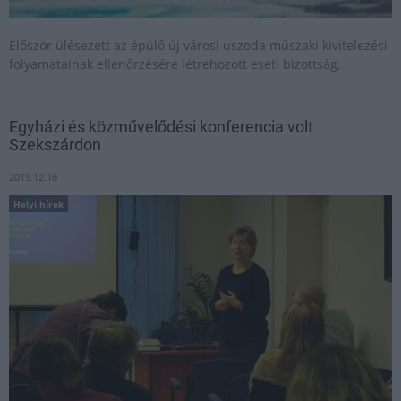
Először ülésezett az épülő új városi uszoda műszaki kivitelezési
folyamatainak ellenőrzésére létrehozott eseti bizottság.
Egyházi és közművelődési konferencia volt
Szekszárdon
2019.12.16
Helyi hírek