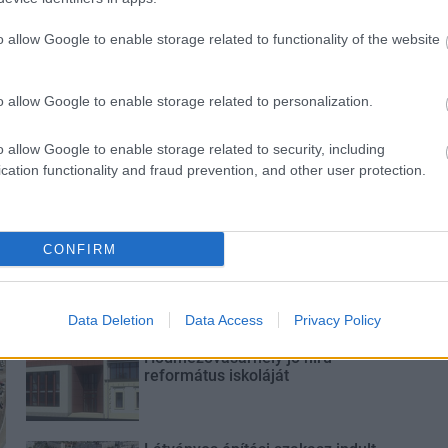
 az éjszakai
Paks: hétfőn és talán még
o allow Google to enable storage related to functionality of the website
odásra ad okot
kedden üzemben tartható az
utolsó turbina
o allow Google to enable storage related to personalization.
o allow Google to enable storage related to security, including
cation functionality and fraud prevention, and other user protection.
Új gyalogosátkelők és jelzőlámpás
csomópont épül Angyalföldön
CONFIRM
Data Deletion
Data Access
Privacy Policy
Másfélszeresére bővítik
Hódmezővásárhely jó hírű
református iskoláját