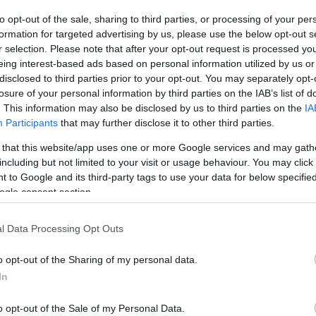
ak, az adományt az alapítvány elnöke kedden adta
to opt-out of the sale, sharing to third parties, or processing of your per
formation for targeted advertising by us, please use the below opt-out s
r selection. Please note that after your opt-out request is processed y
eing interest-based ads based on personal information utilized by us or
orint adomány érkezett a szervezet számlájára, és
disclosed to third parties prior to your opt-out. You may separately opt-
ultaknak. A Caritas továbbra is várja az
losure of your personal information by third parties on the IAB’s list of
. This information may also be disclosed by us to third parties on the
IA
Participants
that may further disclose it to other third parties.
y erejű robbanásban egy négyszintes épület két
n megsérültek, és aznap nyolcvan embernek kellett
 that this website/app uses one or more Google services and may gath
including but not limited to your visit or usage behaviour. You may click 
 to Google and its third-party tags to use your data for below specifi
molt be, hogy a húsz lakás lakói, legkevesebb negyven
ogle consent section.
mányzati lakásokban él. Közlése szerint a robbanás
em személyes tárgyak is megsemmisültek. Az épületet
l Data Processing Opt Outs
o opt-out of the Sharing of my personal data.
e ismertette, hogy a város tizenhárom
In
dok bérleti díj nélkül. Az önkormányzat addig
 amíg szükség lesz rá - tette hozzá.
o opt-out of the Sale of my Personal Data.