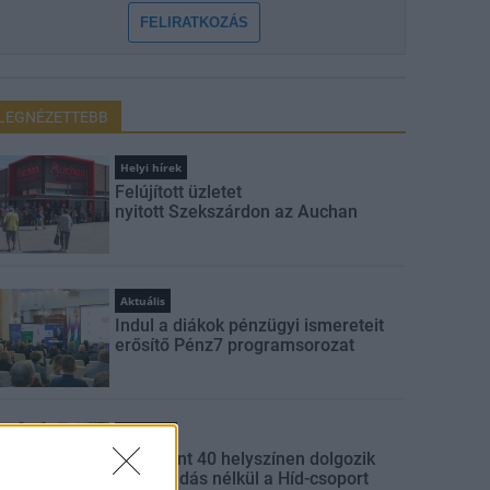
FELIRATKOZÁS
LEGNÉZETTEBB
Helyi hírek
Felújított üzletet
nyitott Szekszárdon az Auchan
Aktuális
Indul a diákok pénzügyi ismereteit
erősítő Pénz7 programsorozat
Gazdaság
Több mint 40 helyszínen dolgozik
fennakadás nélkül a Híd-csoport