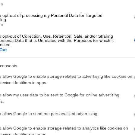
 Zrt. vezérigazgatója az MTI-nek elmondta:
In
erdán kezdik betonozni a falakat. A cég várhatóan
to opt-out of processing my Personal Data for Targeted
, a betonfalak megszilárdulása után kezdődhet a
ing.
In
o opt-out of Collection, Use, Retention, Sale, and/or Sharing
ersonal Data that Is Unrelated with the Purposes for which it
Erzsébet Caritas Alapítvány
gázrobbanás
lected.
Out
consents
o allow Google to enable storage related to advertising like cookies on
evice identifiers in apps.
o allow my user data to be sent to Google for online advertising
Aktuális
s.
to allow Google to send me personalized advertising.
o allow Google to enable storage related to analytics like cookies on
evice identifiers in apps.