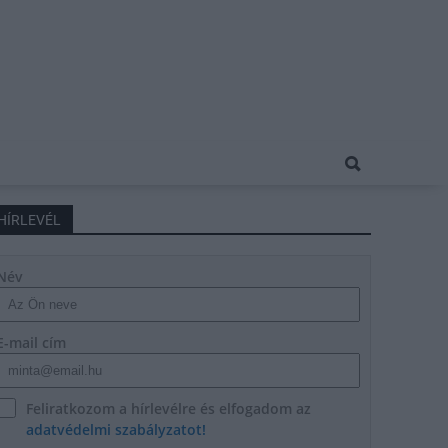
HÍRLEVÉL
Név
E-mail cím
Feliratkozom a hírlevélre és elfogadom az
adatvédelmi szabályzatot!