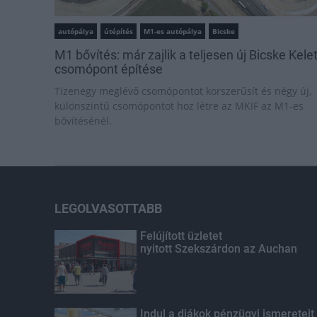
autópálya
útépítés
M1-es autópálya
Bicske
M1 bővítés: már zajlik a teljesen új Bicske Kele
csomópont építése
Tizenegy meglévő csomópontot korszerűsít és négy új,
különszintű csomópontot hoz létre az MKIF az M1-es
bővítésénél.
LEGOLVASOTTABB
Felújított üzletet
nyitott Szekszárdon az Auchan
Indul a diákok pénzügyi ismereteit