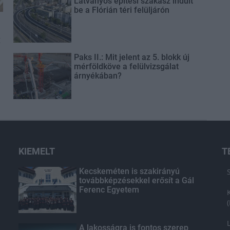
Látványos építési szakasz indult
be a Flórián téri felüljárón
t
Paks II.: Mit jelent az 5. blokk új
mérföldköve a felülvizsgálat
árnyékában?
KIEMELT
T
Kecskeméten is szakirányú
továbbképzésekkel erősít a Gál
Ferenc Egyetem
A lakosságra is fontos szerep