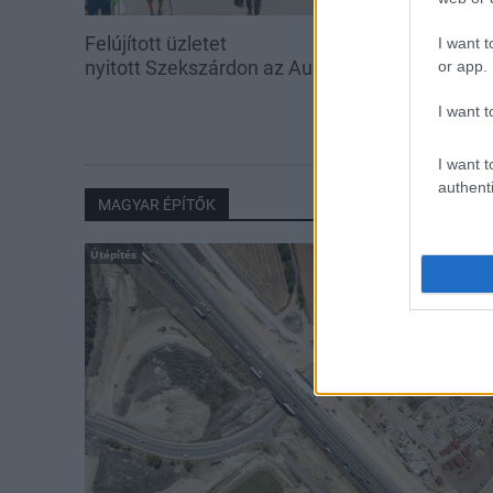
Felújított üzletet
Energiaválság:
I want t
nyitott Szekszárdon az Auchan
fordulat bizak
or app.
I want t
I want t
authenti
MAGYAR ÉPÍTŐK
Útépítés