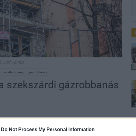
ó: Sóki Tamás
ritas Alapítvány
gázrobbanás
a szekszárdi gázrobbanás
-
Do Not Process My Personal Information
rdi Szent Erzsébet Caritas Alapítvány a tavaly