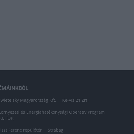
ÉMÁINKBÓL
Swietelsky Magyarország Kft.
Ke-Víz 21 Zrt.
Környezeti és Energiahatékonysági Operatív Program
(KEHOP)
Liszt Ferenc repülőtér
Strabag