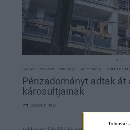
MTI Fot
Aktuális
Szekszárd
Tolna megye
pénzadomány
Szent Erzsébet Ca
Pénzadományt adtak át 
károsultjainak
MTI
2020.01.21. 19:00
Tolnavár 
Több mint félmillió forintot gyűjtött a szekszá