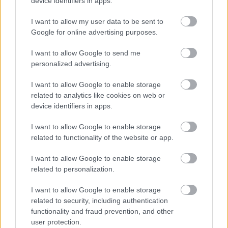
device identifiers in apps.
I want to allow my user data to be sent to
Útépítés
Google for online advertising purposes.
I want to allow Google to send me
personalized advertising.
I want to allow Google to enable storage
related to analytics like cookies on web or
device identifiers in apps.
I want to allow Google to enable storage
related to functionality of the website or app.
I want to allow Google to enable storage
útfelújítás
Pestszentlőrinc
XVIII. kerület
Profunda Bau
related to personalization.
Szinte teljes hosszában megújítják a Lakatos úti
lakótelep legfontosabb utcáját
I want to allow Google to enable storage
related to security, including authentication
Pestszentlőrinc egyik első lakótelepén kanyarog a Dolgozó utca,
functionality and fraud prevention, and other
amelynek komplex burkolatmegújításáért felel a Profunda Bau.
user protection.