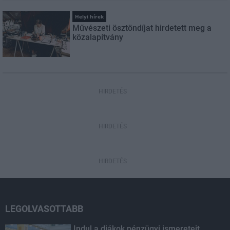
Helyi hírek
Művészeti ösztöndíjat hirdetett meg a
közalapítvány
HIRDETÉS
HIRDETÉS
HIRDETÉS
LEGOLVASOTTABB
Indul a diákok pénzügyi ismereteit