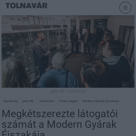
Jako Kft - Facebook
Gazdaság
Jako Kft.
Szekszárd
Tolna megye
Modern Gyárak Éjszakája
Megkétszerezte látogatói
számát a Modern Gyárak
Éjszakája