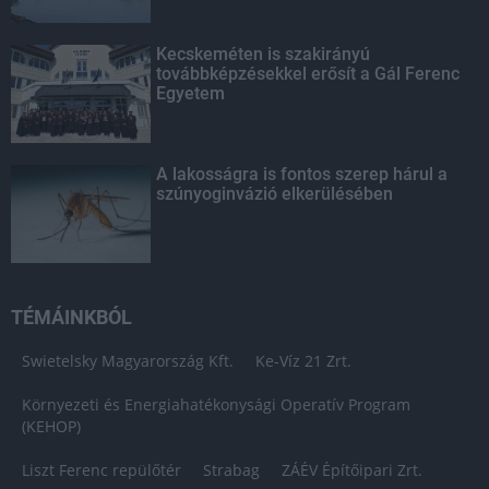
Kecskeméten is szakirányú
továbbképzésekkel erősít a Gál Ferenc
Egyetem
A lakosságra is fontos szerep hárul a
szúnyoginvázió elkerülésében
TÉMÁINKBÓL
Swietelsky Magyarország Kft.
Ke-Víz 21 Zrt.
Környezeti és Energiahatékonysági Operatív Program
(KEHOP)
Liszt Ferenc repülőtér
Strabag
ZÁÉV Építőipari Zrt.