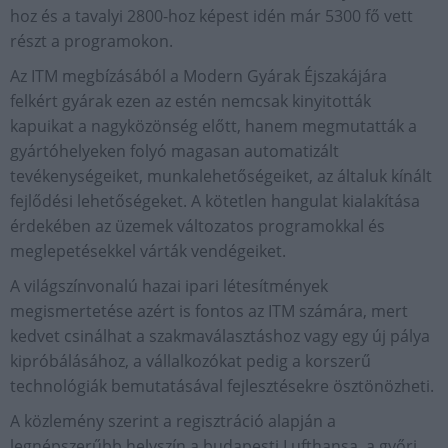
hoz és a tavalyi 2800-hoz képest idén már 5300 fő vett
részt a programokon.
Az ITM megbízásából a Modern Gyárak Éjszakájára
felkért gyárak ezen az estén nemcsak kinyitották
kapuikat a nagyközönség előtt, hanem megmutatták a
gyártóhelyeken folyó magasan automatizált
tevékenységeiket, munkalehetőségeiket, az általuk kínált
fejlődési lehetőségeket. A kötetlen hangulat kialakítása
érdekében az üzemek változatos programokkal és
meglepetésekkel várták vendégeiket.
A világszínvonalú hazai ipari létesítmények
megismertetése azért is fontos az ITM számára, mert
kedvet csinálhat a szakmaválasztáshoz vagy egy új pálya
kipróbálásához, a vállalkozókat pedig a korszerű
technológiák bemutatásával fejlesztésekre ösztönözheti.
A közlemény szerint a regisztráció alapján a
legnépszerűbb helyszín a budapesti Lufthansa, a győri