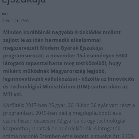
MTI
2019.11.21. 17:00
Minden korábbinál nagyobb érdeklődés mellett
zajlott le az idén harmadik alkalommal
megszervezett Modern Gyárak Éjszakája
programsorozat: a november 15-i eseményen 5300
látogató tapasztalhatta meg testközelből, hogy
miként működnek Magyarország legjobb,
leginnovatívabb vállalkozásai - közölte az Innovációs
és Technológiai Minisztérium (ITM) csütörtökön az
MTI-vel.
Közölték: 2017-ben 25 gyár, 2018-ban 36 gyár vett részt a
programban, 2019-ben pedig megduplázódott ez a
szám, hiszen összesen 72 gyárba és egy technológiai
központba juthattak be az érdeklődők. A látogatók
száma hasonló ütemben emelkedett: a tavalyelőtti 2100-