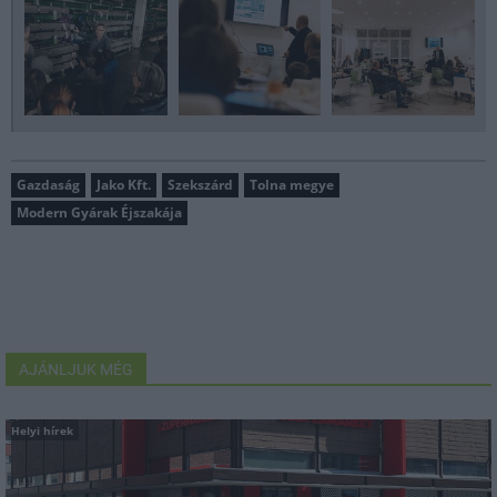
Gazdaság
Jako Kft.
Szekszárd
Tolna megye
Modern Gyárak Éjszakája
AJÁNLJUK MÉG
Helyi hírek