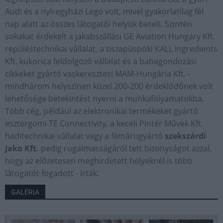
Audi és a nyíregyházi Lego volt, mivel gyakorlatilag fél
nap alatt az összes látogatói helyük betelt. Szintén
sokakat érdekelt a jakabszállási GE Aviation Hungary Kft.
repüléstechnikai vállalat, a tiszapüspöki KALL Ingredients
Kft. kukorica feldolgozó vállalat és a babagondozási
cikkeket gyártó vaskeresztesi MAM-Hungária Kft. -
mindhárom helyszínen közel 200-200 érdeklődőnek volt
lehetősége betekintést nyerni a munkafolyamatokba.
Több cég, például az elektronikai termékeket gyártó
esztergomi TE Connectivity, a keceli Pintér Művek Kft.
haditechnikai vállalat vagy a fémárugyártó
szekszárdi
Jako Kft.
pedig rugalmasságáról tett bizonyságot azzal,
hogy az előzetesen meghirdetett helyeknél is több
látogatót fogadott - írták.
GALÉRIA