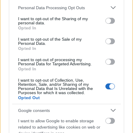
Please note that this website/app uses one or more Google
Personal Data Processing Opt Outs
services and may gather and store information including but
not limited to your visit or usage behaviour. You may click to
I want to opt-out of the Sharing of my
personal data.
grant or deny consent to Google and its third-party tags to
Opted In
Aktuális
use your data for below specified purposes in below Google
consent section.
I want to opt-out of the Sale of my
Personal Data.
Opted In
I want to opt-out of processing my
Personal Data for Targeted Advertising.
Opted In
Folyamatosan csökkent a levendula termesztési
I want to opt-out of Collection, Use,
Retention, Sale, and/or Sharing of my
területe az elmúlt években
Personal Data that Is Unrelated with the
Purposes for which it was collected.
Opted Out
Google consents
I want to allow Google to enable storage
related to advertising like cookies on web or
MAGYAR ÉPÍTŐK