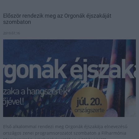
Először rendezik meg az Orgonák éjszakáját
szombaton
2019.07.16
Első alkalommal rendezi meg Orgonák éjszakája elnevezésű
országos zenei programsorozatot szombaton a Filharmónia