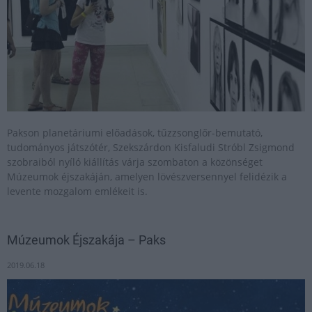
Pakson planetáriumi előadások, tűzzsonglőr-bemutató,
tudományos játszótér, Szekszárdon Kisfaludi Stróbl Zsigmond
szobraiból nyíló kiállítás várja szombaton a közönséget
Múzeumok éjszakáján, amelyen lövészversennyel felidézik a
levente mozgalom emlékeit is.
Múzeumok Éjszakája – Paks
2019.06.18