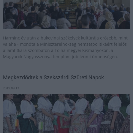
Harminc év után a bukovinai székelyek kultúrája erősebb, mint
valaha - mondta a Miniszterelnökség nemzetpolitikáért felelős
államtitkára szombaton a Tolna megyei Kismányokon, a
Magyarok Nagyasszonya templom jubileumi ünnepségén.
Megkezdődtek a Szekszárdi Szüreti Napok
2019.09.13