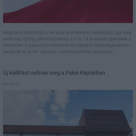
Meghosszabbították a verseny jelentkezési határidejét, így még
vasárnap éjfélig jelentkezhetnek a 6 és 14 év közötti gyerekek a
Fölszállott a páva című népzenei és néptánc tehetségkutatóra -
hangzott el az M1 aktuális csatorna pénteki adásában.
Új kiállítást nyitnak meg a Paksi Képtárban
2019.06.20