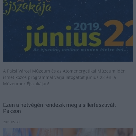
A Paksi Városi Múzeum és az Atomenergetikai Múzeum idén
ismét közös programmal várja látogatóit június 22-én, a
Múzeumok Éjszakáján!
Ezen a hétvégén rendezik meg a sillerfesztivált
Pakson
2019.05.30