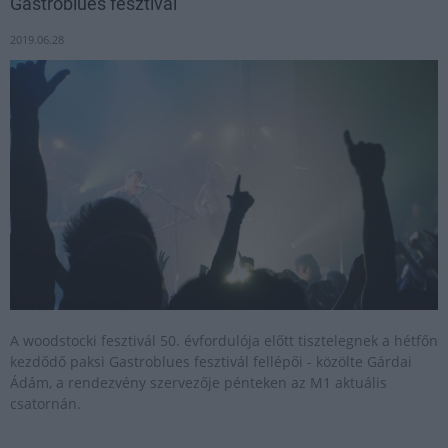
Gastroblues fesztivál
2019.06.28
A woodstocki fesztivál 50. évfordulója előtt tisztelegnek a hétfőn
kezdődő paksi Gastroblues fesztivál fellépői - közölte Gárdai
Ádám, a rendezvény szervezője pénteken az M1 aktuális
csatornán.