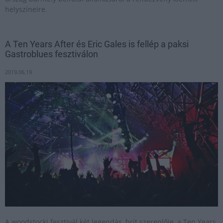
helyszíneire.
A Ten Years After és Eric Gales is fellép a paksi
Gastroblues fesztiválon
2019.06.19
A woodstocki fesztivál két legendás, brit szereplője, a Ten Years