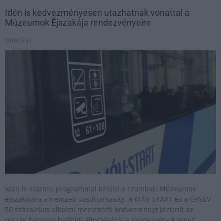
Idén is kedvezményesen utazhatnak vonattal a
Múzeumok Éjszakája rendezvényeire
2019.06.21
Idén is számos programmal készül a szombati Múzeumok
éjszakájára a nemzeti vasúttársaság. A MÁV-START és a GYSEV
50 százalékos alkalmi menettérti kedvezményt biztosít az
ország bármely belföldi állomásáról a rendezvény kiemelt