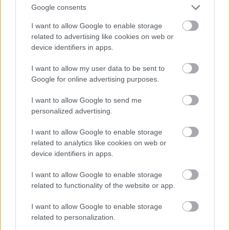
Google consents
Felvidéki településeken élő magyarok, illetve a Felvidékről a
második világháború után kitelepítettek és leszármazottaik
I want to allow Google to enable storage
találkoznak pünkösdhétfőn Bonyhádon, ahol misével,
related to advertising like cookies on web or
megemlékezéssel, kulturális műsorral idézik fel a 70 évvel
device identifiers in apps.
ezelőtt történteket.
I want to allow my user data to be sent to
Google for online advertising purposes.
Kiosztották a 19. Kaleidoszkóp VersFesztivál díjait
I want to allow Google to send me
2019.10.21
personalized advertising.
I want to allow Google to enable storage
related to analytics like cookies on web or
device identifiers in apps.
I want to allow Google to enable storage
related to functionality of the website or app.
I want to allow Google to enable storage
related to personalization.