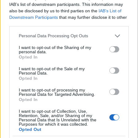
IAB’s list of downstream participants. This information may
also be disclosed by us to third parties on the
IAB’s List of
A főzőverseny nem a kezdetektől, „csupán” tíz éve része a
Downstream Participants
that may further disclose it to other
tizennégy éves múltra visszatekintő falunapnak.
third parties.
Please note that this website/app uses one or more Google
Personal Data Processing Opt Outs
Felvidékiek találkoznak Bonyhádon
services and may gather and store information including but
not limited to your visit or usage behaviour. You may click to
I want to opt-out of the Sharing of my
2019.06.13
personal data.
grant or deny consent to Google and its third-party tags to
Opted In
use your data for below specified purposes in below Google
consent section.
I want to opt-out of the Sale of my
Personal Data.
Opted In
I want to opt-out of processing my
Personal Data for Targeted Advertising.
Opted In
I want to opt-out of Collection, Use,
Retention, Sale, and/or Sharing of my
Personal Data that Is Unrelated with the
Purposes for which it was collected.
Opted Out