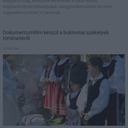
Magyarország, amelynek keretében a többi között
orgonatörténeti előadásokat, hangszerbemutatót és mini
orgonakoncerteket is tartanak.
Dokumentumfilm készül a bukovinai székelyek
történetéről
2019.07.04