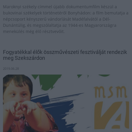
Maroknyi székely címmel újabb dokumentumfilm készül a
bukovinai székelyek történetéről Bonyhádon: a film bemutatja a
népcsoport kényszerű vándorlását Madéfalvától a Dél-
Dunántúlig, és megszólaltatja az 1944-es Magyarországra
menekülés még élő résztvevőit.
Fogyatékkal élők összművészeti fesztiválját rendezik
meg Szekszárdon
2019.06.28