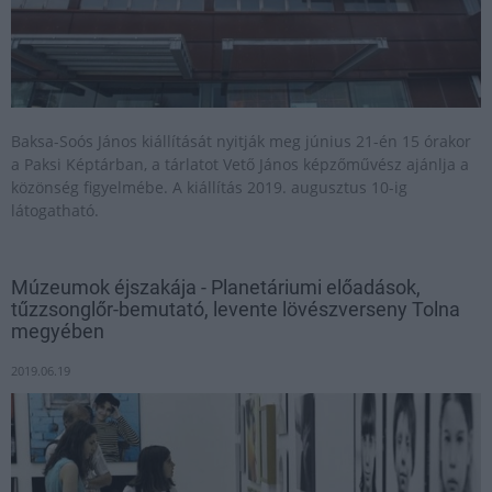
Baksa-Soós János kiállítását nyitják meg június 21-én 15 órakor
a Paksi Képtárban, a tárlatot Vető János képzőművész ajánlja a
közönség figyelmébe. A kiállítás 2019. augusztus 10-ig
látogatható.
Múzeumok éjszakája - Planetáriumi előadások,
tűzzsonglőr-bemutató, levente lövészverseny Tolna
megyében
2019.06.19