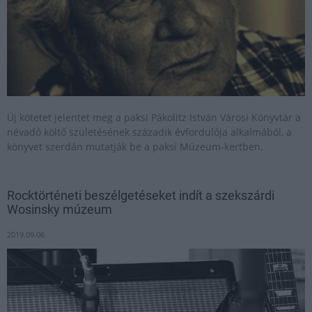
Új kötetet jelentet meg a paksi Pákolitz István Városi Könyvtár a
névadó költő születésének századik évfordulója alkalmából, a
könyvet szerdán mutatják be a paksi Múzeum-kertben.
Rocktörténeti beszélgetéseket indít a szekszárdi
Wosinsky múzeum
2019.09.06