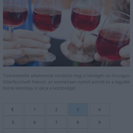
Tizenkettedik alkalommal rendezik meg a hétvégén az Országos
Sillerfesztivált Pakson, az eseményen nyitott pincék és a legjobb
borok kóstolója is várja a közönséget.
1
2
3
4
5
6
7
8
9