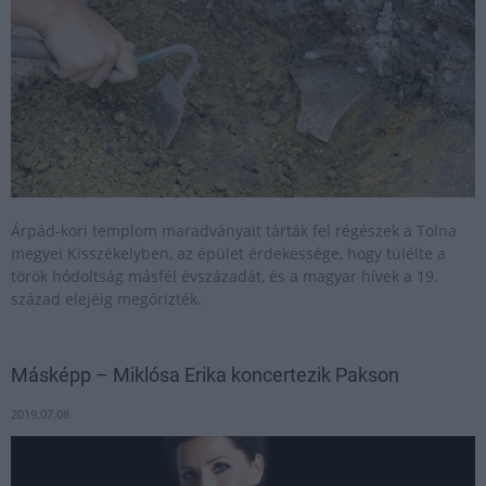
Árpád-kori templom maradványait tárták fel régészek a Tolna
megyei Kisszékelyben, az épület érdekessége, hogy túlélte a
török hódoltság másfél évszázadát, és a magyar hívek a 19.
század elejéig megőrizték.
Másképp – Miklósa Erika koncertezik Pakson
2019.07.08