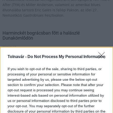
After (TYA) és Miller Anderson, valamint az amerikai blues
élvonalába tartozó Eric Gales is fellép Pakson, az idei 27.
Nemzetközi Gastroblues Fesztiválon.
Harminckét bográcsban főtt a halászlé
Dunakömlődön
2019.06.19
Tolnavár -
Do Not Process My Personal Information
If you wish to opt-out of the sale, sharing to third parties, or
processing of your personal or sensitive information for
targeted advertising by us, please use the below opt-out
section to confirm your selection. Please note that after your
opt-out request is processed you may continue seeing
interest-based ads based on personal information utilized by
us or personal information disclosed to third parties prior to
your opt-out. You may separately opt-out of the further
disclosure of your personal information by third parties on the