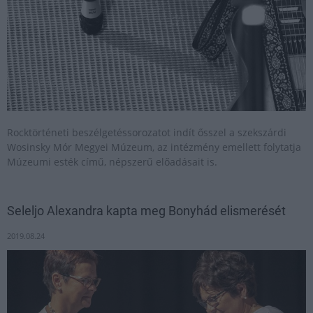
Rocktörténeti beszélgetéssorozatot indít ősszel a szekszárdi
Wosinsky Mór Megyei Múzeum, az intézmény emellett folytatja
Múzeumi esték című, népszerű előadásait is.
Seleljo Alexandra kapta meg Bonyhád elismerését
2019.08.24