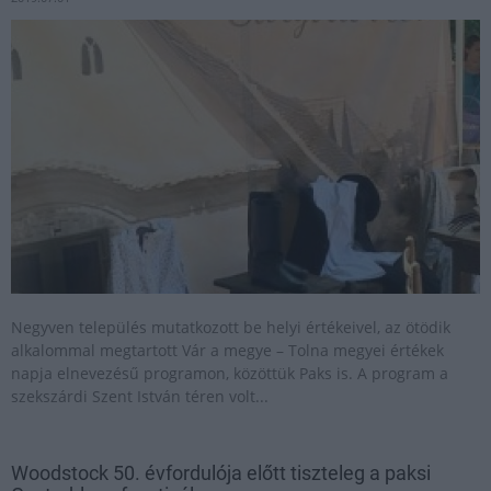
Negyven település mutatkozott be helyi értékeivel, az ötödik
alkalommal megtartott Vár a megye – Tolna megyei értékek
napja elnevezésű programon, közöttük Paks is. A program a
szekszárdi Szent István téren volt...
Woodstock 50. évfordulója előtt tiszteleg a paksi