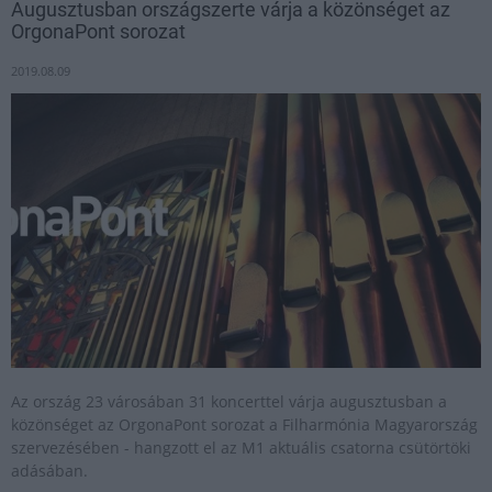
Augusztusban országszerte várja a közönséget az
OrgonaPont sorozat
2019.08.09
Az ország 23 városában 31 koncerttel várja augusztusban a
közönséget az OrgonaPont sorozat a Filharmónia Magyarország
szervezésében - hangzott el az M1 aktuális csatorna csütörtöki
adásában.