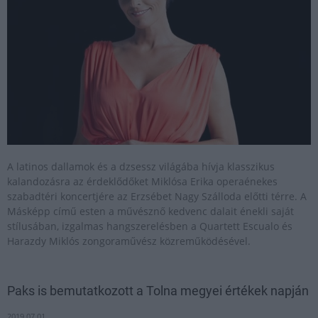
A latinos dallamok és a dzsessz világába hívja klasszikus
kalandozásra az érdeklődőket Miklósa Erika operaénekes
szabadtéri koncertjére az Erzsébet Nagy Szálloda előtti térre. A
Másképp című esten a művésznő kedvenc dalait énekli saját
stílusában, izgalmas hangszerelésben a Quartett Escualo és
Harazdy Miklós zongoraművész közreműködésével.
Paks is bemutatkozott a Tolna megyei értékek napján
2019.07.01