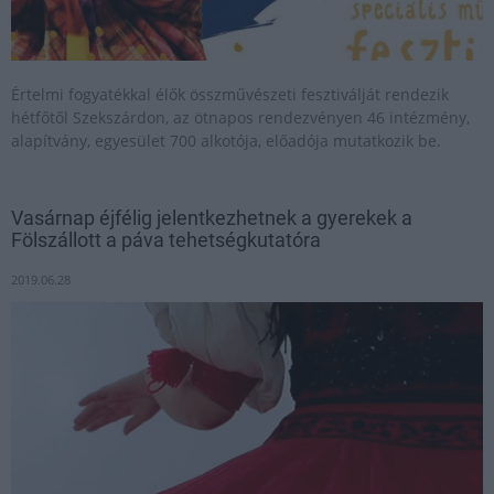
Értelmi fogyatékkal élők összművészeti fesztiválját rendezik
hétfőtől Szekszárdon, az ötnapos rendezvényen 46 intézmény,
alapítvány, egyesület 700 alkotója, előadója mutatkozik be.
Vasárnap éjfélig jelentkezhetnek a gyerekek a
Fölszállott a páva tehetségkutatóra
2019.06.28