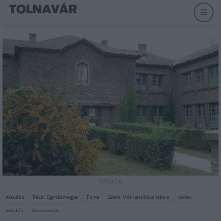
tolna.hu
Aktuális
Pécsi Egyházmegye
Tolna
Szent Mór katolikus iskola
tanév
oktatás
átszervezés