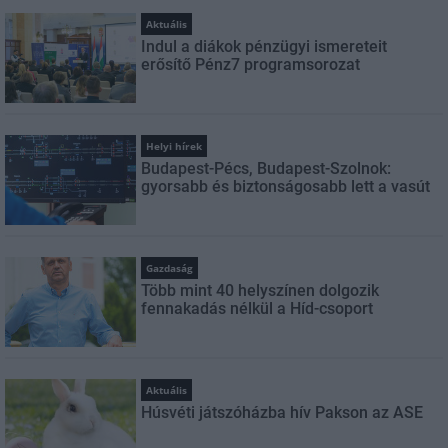
Aktuális
Indul a diákok pénzügyi ismereteit
erősítő Pénz7 programsorozat
Helyi hírek
Budapest-Pécs, Budapest-Szolnok:
gyorsabb és biztonságosabb lett a vasút
Gazdaság
Több mint 40 helyszínen dolgozik
fennakadás nélkül a Híd-csoport
Aktuális
Húsvéti játszóházba hív Pakson az ASE