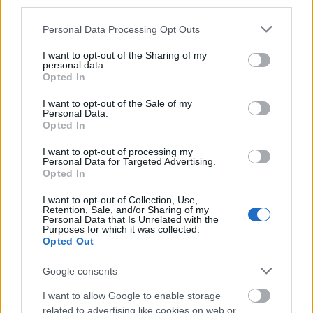
third parties.
MAGYAR ÉPÍTŐK
Please note that this website/app uses one or more Google
Personal Data Processing Opt Outs
services and may gather and store information including but
Aktuális
not limited to your visit or usage behaviour. You may click to
I want to opt-out of the Sharing of my
personal data.
grant or deny consent to Google and its third-party tags to
Opted In
use your data for below specified purposes in below Google
consent section.
I want to opt-out of the Sale of my
Personal Data.
Opted In
I want to opt-out of processing my
Personal Data for Targeted Advertising.
Opted In
I want to opt-out of Collection, Use,
Retention, Sale, and/or Sharing of my
Personal Data that Is Unrelated with the
Tata
műemlékfelújítás
műemlék
restaurálás
Purposes for which it was collected.
Opted Out
Történelmi táj, amelynek minden köve mesél –
megújul a tatai Angolkert
Google consents
A projekt részeként megújulnak a területen található
I want to allow Google to enable storage
műemlékek, köztük a különleges Műromok, valamint a közeli
related to advertising like cookies on web or