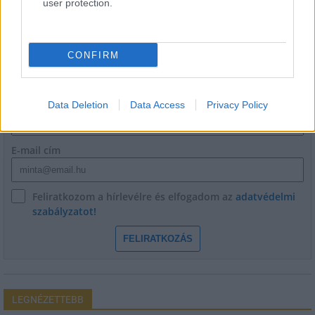
user protection.
CONFIRM
HÍRLEVÉL
Név
Data Deletion
Data Access
Privacy Policy
E-mail cím
Feliratkozom a hírlevélre és elfogadom az
adatvédelmi
szabályzatot!
FELIRATKOZÁS
LEGNÉZETTEBB