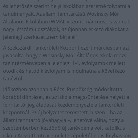
és lehetőség szerint helyi iskolában szeretné folytatni a
tanulmányait. Az állami fenntartású Wosinsky Mór
Általános Iskolában (WMÁI) viszont már most is vannak
nagy létszámú osztályok, az újonnan érkező diákokat a
jelenlegi szerkezet „nem bírja el”.
A Szekszárdi Tankerületi Központ ezért márciusban azt
javasolta, hogy a Wosinsky Mór Általános Iskola mözsi
tagintézményében a jelenlegi 1-4. évfolyamok mellett
ötödik és hatodik évfolyam is indulhatna a következő
tanévtől.
Időközben azonban a Pécsi Püspökség módosította
korábbi döntését, és az iskola megszüntetése helyett a
fenntartói jog átadását kezdeményezte a tankerületi
központnál. Ez új helyzetet teremtett, hiszen – ha az
állami fenntartó jóváhagyja –, lehetővé válna, hogy a
szeptemberben kezdődő új tanévben a volt katolikus
iskola Kossuth utcai emeletes épületében is folyhasson