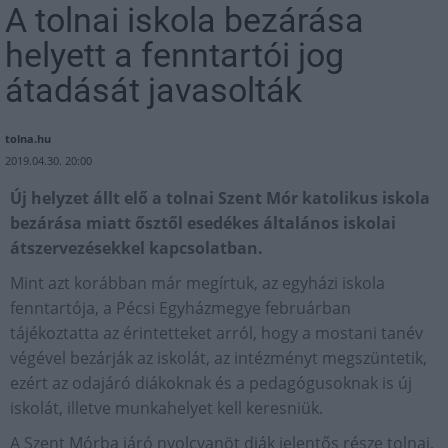
A tolnai iskola bezárása
helyett a fenntartói jog
átadását javasolták
tolna.hu
2019.04.30. 20:00
Új helyzet állt elő a tolnai Szent Mór katolikus iskola
bezárása miatt ősztől esedékes általános iskolai
átszervezésekkel kapcsolatban.
Mint azt korábban már megírtuk, az egyházi iskola
fenntartója, a Pécsi Egyházmegye februárban
tájékoztatta az érintetteket arról, hogy a mostani tanév
végével bezárják az iskolát, az intézményt megszüntetik,
ezért az odajáró diákoknak és a pedagógusoknak is új
iskolát, illetve munkahelyet kell keresniük.
A Szent Mórba járó nyolcvanöt diák jelentős része tolnai,