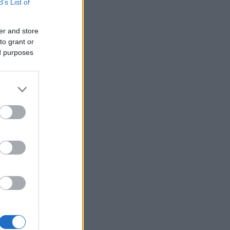
B’s List of
er and store
to grant or
ed purposes