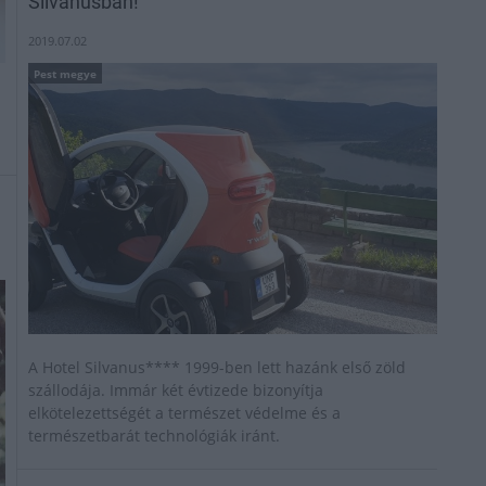
Silvanusban!
2019.07.02
Pest megye
A Hotel Silvanus**** 1999-ben lett hazánk első zöld
szállodája. Immár két évtizede bizonyítja
elkötelezettségét a természet védelme és a
természetbarát technológiák iránt.