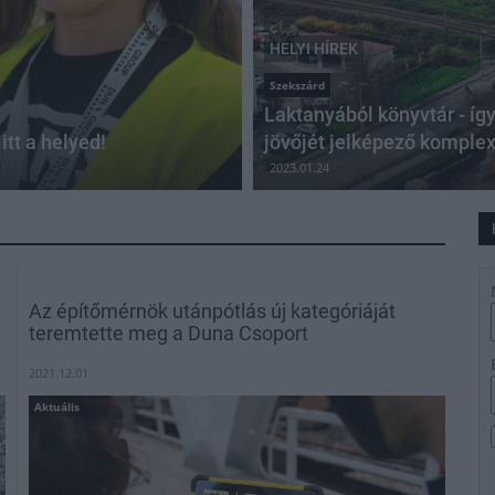
HELYI HÍREK
Szekszárd
Laktanyából könyvtár - íg
itt a helyed!
jövőjét jelképező kompl
2023.01.24
Az építőmérnök utánpótlás új kategóriáját
teremtette meg a Duna Csoport
2021.12.01
Aktuális