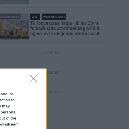
rszágos hírek
WWF
vízgazdálkodás
Túlfogyasztás napja - július 30-ra
felhasználta az emberiség a Föld
egész évre elegendő erőforrásait
HIRDETÉS
HIRDETÉS
HIRDETÉS
sonal or
ection to
ou may
 personal
out of the
 downstream