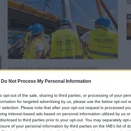
O
A hallgatók az M44-es Tiszán épülő különleges
ekhósszekér alakú hídjához és a Pápát a gyorsforgalmi
úthálózatba bekötő 83-as út építkezésére is ellátogattak,
-
Do Not Process My Personal Information
az estéket pedig sör- és borkóstolók zárták.
to opt-out of the sale, sharing to third parties, or processing of your per
formation for targeted advertising by us, please use the below opt-out s
Hiánypótló szakmai oldal indult útjára Útépítés
r selection. Please note that after your opt-out request is processed y
Akadémia néven
eing interest-based ads based on personal information utilized by us or
disclosed to third parties prior to your opt-out. You may separately opt-
2021.02.23
losure of your personal information by third parties on the IAB’s list of