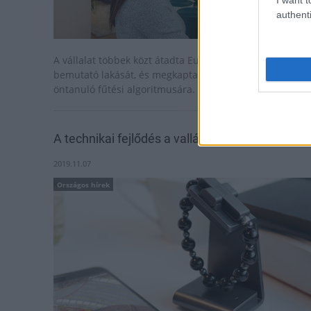
authenti
A vállalat többek közt átadta Európa szerte egyedülálló
bemutató lakását, és megkapta a szabadalmat az
öntanuló fűtési algoritmusára.
A technikai fejlődés a vallást sem kerüli el
2019.11.07
Országos hírek