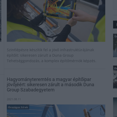
O
Szintlépésre készítik fel a jövő infrastruktúrájának
építőit: sikeresen zárult a Duna Group
Tehetséggondozás, a komplex építőmérnök képzés.
O
Hagyományteremtés a magyar építőipar
jövőjéért: sikeresen zárult a második Duna
Group Szabadegyetem
2021.08.11
Országos hírek
g