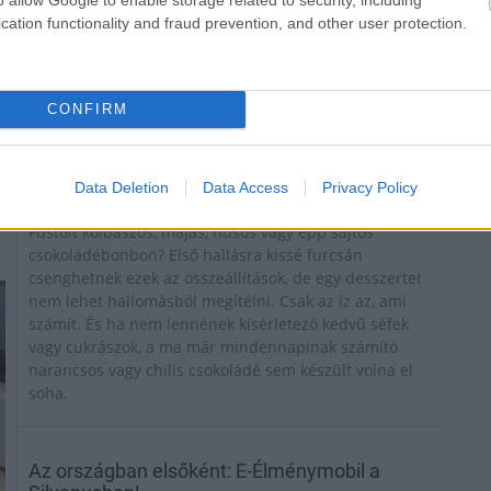
A teljes költségvetéséből csaknem 10 milliárd forintot
cation functionality and fraud prevention, and other user protection.
fordítanak gép és technológiai beruházásra ezen
túlmenően jelentős az építőipari fejlesztés mértéke is.
CONFIRM
Igazi gasztronómiai innováció Visegrádon:
bemutatkoznak a Silvanus Borbonbonok
Data Deletion
Data Access
Privacy Policy
2020.07.27
Füstölt kolbászos, májas, húsos vagy épp sajtos
csokoládébonbon? Első hallásra kissé furcsán
csenghetnek ezek az összeállítások, de egy desszertet
nem lehet hallomásból megítélni. Csak az íz az, ami
számít. És ha nem lennének kísérletező kedvű séfek
vagy cukrászok, a ma már mindennapinak számító
narancsos vagy chilis csokoládé sem készült volna el
soha.
Az országban elsőként: E-Élménymobil a