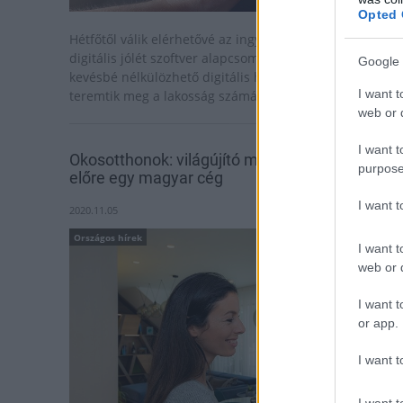
Opted 
Hétfőtől válik elérhetővé az ingyenesen letölthető
digitális jólét szoftver alapcsomag, amellyel az egyre
Google 
kevésbé nélkülözhető digitális hozzáférés lehetőségét
I want t
teremtik meg a lakosság számára.
web or d
I want t
Okosotthonok: világújító megoldásokkal tör
purpose
előre egy magyar cég
I want 
2020.11.05
Országos hírek
I want t
web or d
I want t
or app.
I want t
I want t