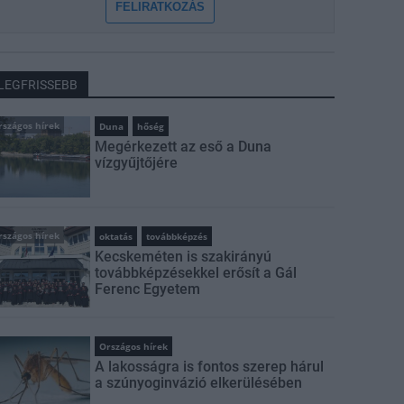
FELIRATKOZÁS
LEGFRISSEBB
rszágos hírek
Duna
hőség
Megérkezett az eső a Duna
vízgyűjtőjére
rszágos hírek
oktatás
továbbképzés
Kecskeméten is szakirányú
továbbképzésekkel erősít a Gál
Ferenc Egyetem
Országos hírek
A lakosságra is fontos szerep hárul
a szúnyoginvázió elkerülésében