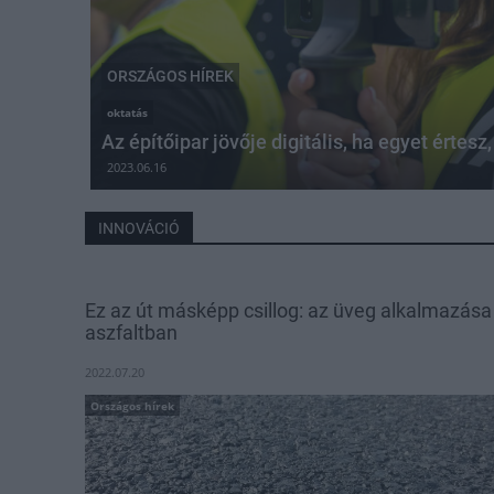
ORSZÁGOS HÍREK
oktatás
Az építőipar jövője digitális, ha egyet értesz, 
2023.06.16
INNOVÁCIÓ
Ez az út másképp csillog: az üveg alkalmazása
aszfaltban
2022.07.20
Országos hírek