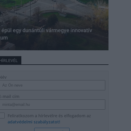
y épül egy dunántúli vármegye innovatív
exum
HÍRLEVÉL
Név
E-mail cím
Feliratkozom a hírlevélre és elfogadom az
adatvédelmi szabályzatot!