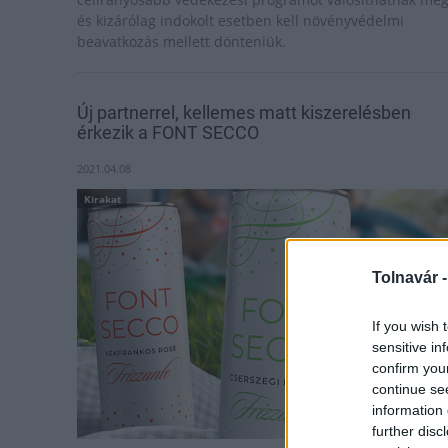
és kizárólag indokolt esetben kell növényvédelmi
beavatkozás mellett dönteniük.
Új partnerrel, kellemes matt kiszerelésben
érkezik a FONT SECCO
2021.04.08
Kirakat
Tolnavár 
If you wish 
sensitive in
confirm you
continue se
information 
further disc