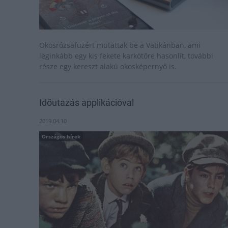
Okosrózsafüzért mutattak be a Vatikánban, ami
leginkább egy kis fekete karkötőre hasonlít, további
része egy kereszt alakú okosképernyő is.
Időutazás applikációval
2019.04.10
Országos hírek