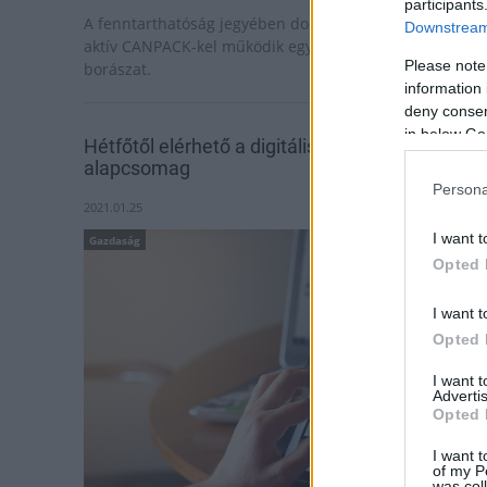
participants
A fenntarthatóság jegyében dolgozó, fiatalos piacon
Downstream 
aktív CANPACK-kel működik együtt a magyar Font
Please note
borászat.
information 
deny consent
in below Go
Hétfőtől elérhető a digitális jólét szoftver
alapcsomag
Persona
2021.01.25
I want t
Gazdaság
Opted 
I want t
Opted 
I want 
Advertis
Opted 
I want t
of my P
was col