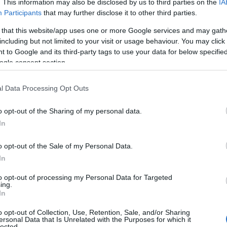
. This information may also be disclosed by us to third parties on the
IA
Aktuális
Participants
that may further disclose it to other third parties.
 that this website/app uses one or more Google services and may gath
including but not limited to your visit or usage behaviour. You may click 
 to Google and its third-party tags to use your data for below specifi
ogle consent section.
l Data Processing Opt Outs
o opt-out of the Sharing of my personal data.
In
Útépítés Akadémia néven​ hozott létre weboldalt a HE-
o opt-out of the Sale of my Personal Data.
DO. Az építőipari szakmában hiánypótló honlap cikkei
In
elsősorban az útépítés iránt érdeklődőkhöz és a
pályaválasztás előtt állókhoz szólnak, de laikusoknak is
to opt-out of processing my Personal Data for Targeted
praktikus tanácsokat adnak a betonozással vagy az
ing.
aszfaltozással kapcsolatban. A szakmai tartalmat a sok
In
évtizedes tapasztalattal rendelkező Ürmössy Ákos, a
o opt-out of Collection, Use, Retention, Sale, and/or Sharing
Magyar Közút Nonprofit Zrt. Nógrád Megyei
ersonal Data that Is Unrelated with the Purposes for which it
Igazgatóságának 2020-ban nyugdíjba vonult vezetője
lected.