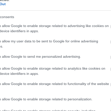
jegyzi.
Out
consents
Innovatív termékfejlesztés a legmodernebb
o allow Google to enable storage related to advertising like cookies on
technológiával: új gyáregység épül
evice identifiers in apps.
Dunaföldváron
2020.11.19
o allow my user data to be sent to Google for online advertising
s.
Helyi hírek
to allow Google to send me personalized advertising.
o allow Google to enable storage related to analytics like cookies on
evice identifiers in apps.
o allow Google to enable storage related to functionality of the website
o allow Google to enable storage related to personalization.
o allow Google to enable storage related to security, including