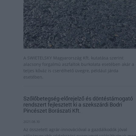
A SWIETELSKY Magyarország Kft. kutatása szerint
alacsony forgalmú aszfaltok burkolata esetében akár a
teljes kőváz is cserélhető üvegre, például járda
esetében.
Szőlőbetegség-előrejelző és döntéstámogató
rendszert fejlesztett ki a szekszárdi Bodri
Pincészet Borászati Kft.
2021.08.30
Az összetett agrár-innovációval a gazdálkodók jóval
célirányosabb védekezési programot valósíthatnak me