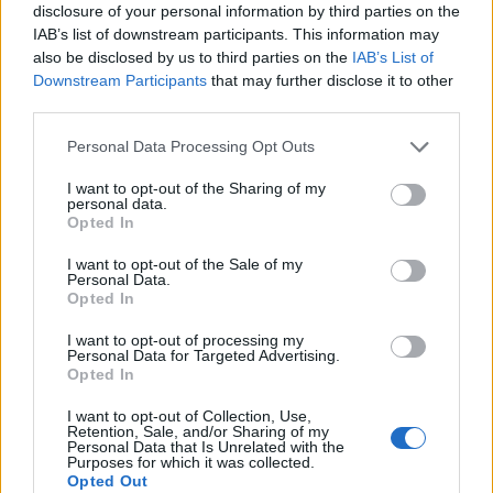
disclosure of your personal information by third parties on the
munkájára és tanácsaira is számít, amelyeknek
IAB’s list of downstream participants. This information may
köszönhetően az olvasókat leginkább érdeklő
also be disclosed by us to third parties on the
IAB’s List of
témakörökben születhetnek meg és kerülhetnek fel a
Downstream Participants
that may further disclose it to other
weboldalra az újabb tartalmak.
third parties.
"Az Útépítés Akadémiát mindazoknak ajánlom, akik
Please note that this website/app uses one or more Google
Personal Data Processing Opt Outs
services and may gather and store information including but
érdeklődnek az útépítésben használt anyagok, gépek és
not limited to your visit or usage behaviour. You may click to
I want to opt-out of the Sharing of my
technológiák iránt, esetleg ilyen pályán képzelik el a
personal data.
grant or deny consent to Google and its third-party tags to
Opted In
jövőjüket. A weboldal akkor tud sikeres lenni, ha olvasói
use your data for below specified purposes in below Google
visszajelzéseket is kapunk, melyek alapján fejleszthetjük a
consent section.
I want to opt-out of the Sale of my
tartalmat. Elsősorban összegezni és bemutatni
Personal Data.
Opted In
szeretnénk szakmánkból mindazt, ami talán nem a
megszokott értelemben, de igen sokszínű, és széles
I want to opt-out of processing my
Personal Data for Targeted Advertising.
spektrumot ölel fel” – mondja Ürmössy Ákos.
Opted In
I want to opt-out of Collection, Use,
HE-DO Kft.
Aktuális
útépítés
Magyar Közút Nonprofit Zrt.
Retention, Sale, and/or Sharing of my
Personal Data that Is Unrelated with the
innováció
weboldal
Purposes for which it was collected.
Opted Out