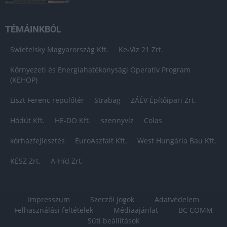
TÉMÁINKBÓL
Swietelsky Magyarország Kft.
Ke-Víz 21 Zrt.
Környezeti és Energiahatékonysági Operatív Program
(KEHOP)
Liszt Ferenc repülőtér
Strabag
ZÁÉV Építőipari Zrt.
Hódút Kft.
HE-DO Kft.
szennyvíz
Colas
kórházfejlesztés
EuroAszfalt Kft.
West Hungária Bau Kft.
KÉSZ Zrt.
A-Híd Zrt.
Impresszum
Szerzői jogok
Adatvédelem
Felhasználási feltételek
Médiaajánlat
BC COMM
Süti beállítások