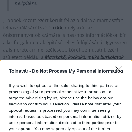
beépítése.
„Többek között ezért került fel az oldalra a mart aszfalt
felhasználásáról szóló
cikk
, mely akár az
önkormányzatok számára is hasznos információkkal bír
a kis forgalmú utak építésénél és felújításánál. Igyekszem
az ismeretek minél szélesebb körét bemutatni, ezért
született például a
Macskakő, kockakő, műkő burkolatok
című írás, melyben a macskakő elnevezés eredetének
Tolnavár -
Do Not Process My Personal Information
magyarázatára is kitérek” – mondja Ürmössy Ákos.
If you wish to opt-out of the sale, sharing to third parties, or
processing of your personal or sensitive information for
A weboldal egyik célja a szakma
targeted advertising by us, please use the below opt-out
sokszínűségének bemutatása
section to confirm your selection. Please note that after your
opt-out request is processed you may continue seeing
Az Útépítés Akadémia oldal működtetése igazi
interest-based ads based on personal information utilized by
us or personal information disclosed to third parties prior to
csapatmunka eredménye, hiszen Ürmössy Ákos saját
your opt-out. You may separately opt-out of the further
ötletein és tapasztalatán kívül fiatal kollégái komoly