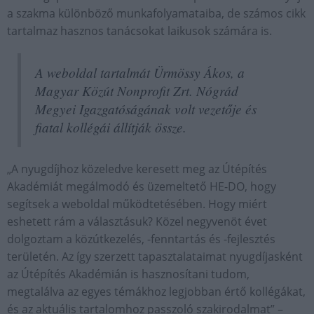
a szakma különböző munkafolyamataiba, de számos cikk
tartalmaz hasznos tanácsokat laikusok számára is.
A weboldal tartalmát Ürmössy Ákos, a
Magyar Közút Nonprofit Zrt. Nógrád
Megyei Igazgatóságának volt vezetője és
fiatal kollégái állítják össze.
„A nyugdíjhoz közeledve keresett meg az Útépítés
Akadémiát megálmodó és üzemeltető HE-DO, hogy
segítsek a weboldal működtetésében. Hogy miért
eshetett rám a választásuk? Közel negyvenöt évet
dolgoztam a közútkezelés, -fenntartás és -fejlesztés
területén. Az így szerzett tapasztalataimat nyugdíjasként
az Útépítés Akadémián is hasznosítani tudom,
megtalálva az egyes témákhoz legjobban értő kollégákat,
és az aktuális tartalomhoz passzoló szakirodalmat” –