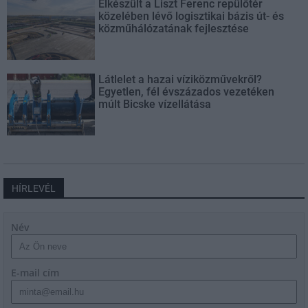
Elkészült a Liszt Ferenc repülőtér
közelében lévő logisztikai bázis út- és
közműhálózatának fejlesztése
Látlelet a hazai víziközművekről?
Egyetlen, fél évszázados vezetéken
múlt Bicske vízellátása
HÍRLEVÉL
Név
E-mail cím