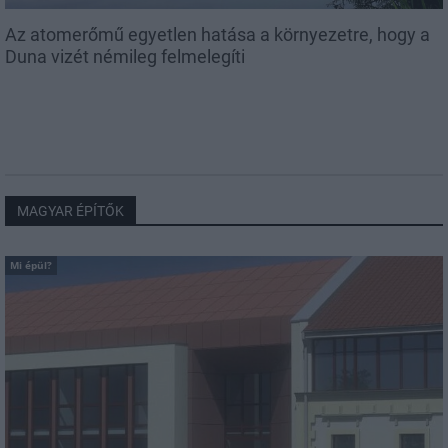
Az atomerőmű egyetlen hatása a környezetre, hogy a
Duna vizét némileg felmelegíti
MAGYAR ÉPÍTŐK
Mi épül?