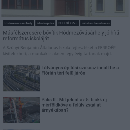
Hódmezővásárhely
iskolaépítés
FERROÉP Zrt.
oktatási beruházás
Másfélszeresére bővítik Hódmezővásárhely jó hírű
református iskoláját
A Szőnyi Benjámin Általános Iskola fejlesztését a FERROÉP
kivitelezheti; a munkák csaknem egy évig tartanak majd.
Látványos építési szakasz indult be a
Flórián téri felüljárón
Paks II.: Mit jelent az 5. blokk új
mérföldköve a felülvizsgálat
árnyékában?