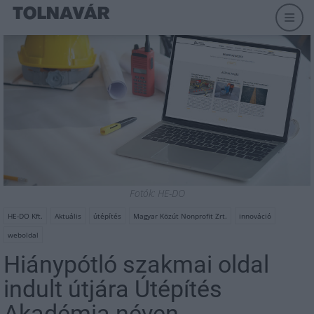
Fotók: HE-DO
HE-DO Kft.
Aktuális
útépítés
Magyar Közút Nonprofit Zrt.
innováció
weboldal
Hiánypótló szakmai oldal
indult útjára Útépítés
Akadémia néven