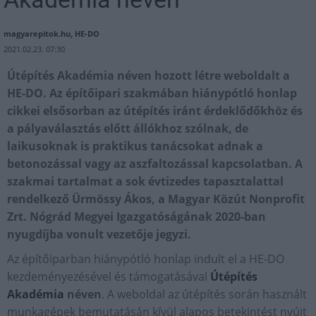
magyarepitok.hu, HE-DO
2021.02.23. 07:30
Útépítés Akadémia néven​ hozott létre weboldalt a
HE-DO. Az építőipari szakmában hiánypótló honlap
cikkei elsősorban az útépítés iránt érdeklődőkhöz és
a pályaválasztás előtt állókhoz szólnak, de
laikusoknak is praktikus tanácsokat adnak a
betonozással vagy az aszfaltozással kapcsolatban. A
szakmai tartalmat a sok évtizedes tapasztalattal
rendelkező Ürmössy Ákos, a Magyar Közút Nonprofit
Zrt. Nógrád Megyei Igazgatóságának 2020-ban
nyugdíjba vonult vezetője jegyzi.
Az építőiparban hiánypótló honlap indult el a HE-DO
kezdeményezésével és támogatásával
Útépítés
Akadémia
néven
. A weboldal az útépítés során használt
munkagépek bemutatásán kívül alapos betekintést nyújt