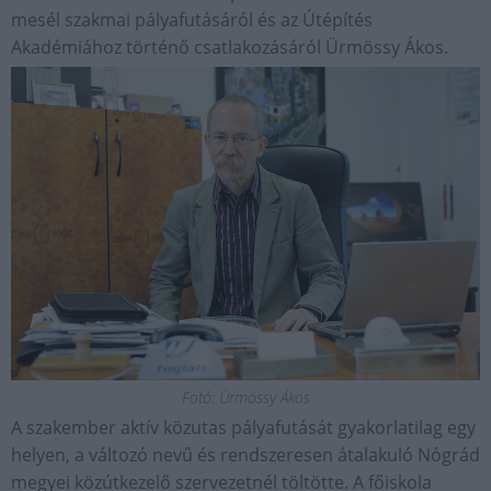
mesél szakmai pályafutásáról és az Útépítés
Akadémiához történő csatlakozásáról Ürmössy Ákos.
Fotó: Ürmössy Ákos
A szakember aktív közutas pályafutását gyakorlatilag egy
helyen, a változó nevű és rendszeresen átalakuló Nógrád
megyei közútkezelő szervezetnél töltötte. A főiskola