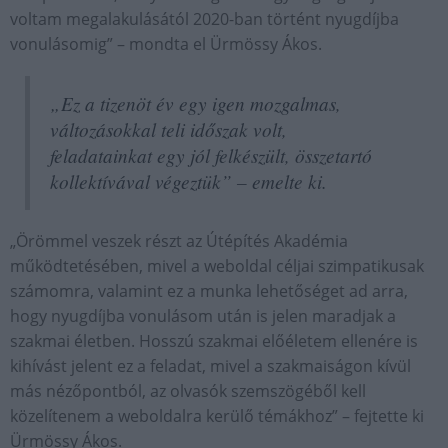
voltam megalakulásától 2020-ban történt nyugdíjba
vonulásomig” – mondta el Ürmössy Ákos.
„Ez a tizenöt év egy igen mozgalmas,
változásokkal teli időszak volt,
feladatainkat egy jól felkészült, összetartó
kollektívával végeztük” – emelte ki.
„Örömmel veszek részt az Útépítés Akadémia
működtetésében, mivel a weboldal céljai szimpatikusak
számomra, valamint ez a munka lehetőséget ad arra,
hogy nyugdíjba vonulásom után is jelen maradjak a
szakmai életben. Hosszú szakmai előéletem ellenére is
kihívást jelent ez a feladat, mivel a szakmaiságon kívül
más nézőpontból, az olvasók szemszögéből kell
közelítenem a weboldalra kerülő témákhoz” – fejtette ki
Ürmössy Ákos.