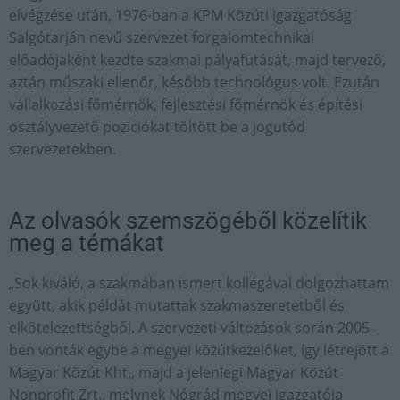
elvégzése után, 1976-ban a KPM Közúti Igazgatóság
Salgótarján nevű szervezet forgalomtechnikai
előadójaként kezdte szakmai pályafutását, majd tervező,
aztán műszaki ellenőr, később technológus volt. Ezután
vállalkozási főmérnök, fejlesztési főmérnök és építési
osztályvezető pozíciókat töltött be a jogutód
szervezetekben.
Az olvasók szemszögéből közelítik
meg a témákat
„Sok kiváló, a szakmában ismert kollégával dolgozhattam
együtt, akik példát mutattak szakmaszeretetből és
elkötelezettségből. A szervezeti változások során 2005-
ben vonták egybe a megyei közútkezelőket, így létrejött a
Magyar Közút Kht., majd a jelenlegi Magyar Közút
Nonprofit Zrt., melynek Nógrád megyei igazgatója