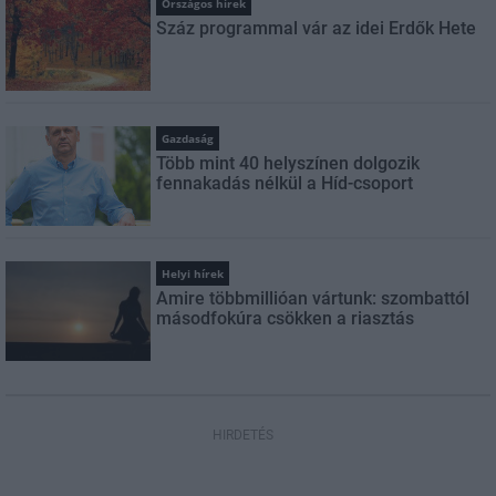
Országos hírek
Száz programmal vár az idei Erdők Hete
Gazdaság
Több mint 40 helyszínen dolgozik
fennakadás nélkül a Híd-csoport
Helyi hírek
Amire többmillióan vártunk: szombattól
másodfokúra csökken a riasztás
HIRDETÉS