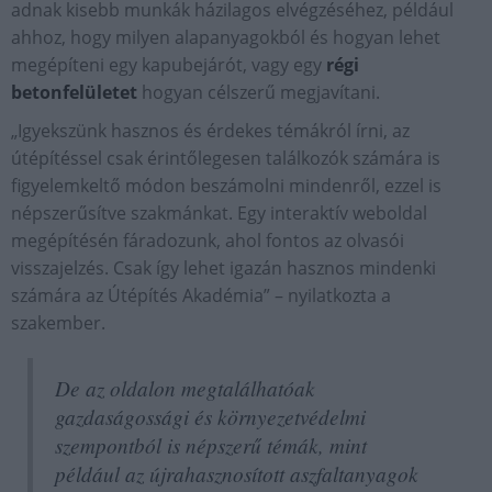
adnak kisebb munkák házilagos elvégzéséhez, például
ahhoz, hogy milyen alapanyagokból és hogyan lehet
megépíteni egy kapubejárót, vagy egy
régi
betonfelületet
hogyan célszerű megjavítani.
„Igyekszünk hasznos és érdekes témákról írni, az
útépítéssel csak érintőlegesen találkozók számára is
figyelemkeltő módon beszámolni mindenről, ezzel is
népszerűsítve szakmánkat. Egy interaktív weboldal
megépítésén fáradozunk, ahol fontos az olvasói
visszajelzés. Csak így lehet igazán hasznos mindenki
számára az Útépítés Akadémia” – nyilatkozta a
szakember.
De az oldalon megtalálhatóak
gazdaságossági és környezetvédelmi
szempontból is népszerű témák, mint
például az újrahasznosított aszfaltanyagok