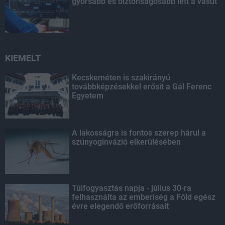
gyorsabb és biztonságosabb lett a vasút
KIEMELT
Kecskeméten is szakirányú
továbbképzésekkel erősít a Gál Ferenc
Egyetem
A lakosságra is fontos szerep hárul a
szúnyoginvázió elkerülésében
Túlfogyasztás napja - július 30-ra
felhasználta az emberiség a Föld egész
évre elegendő erőforrásait