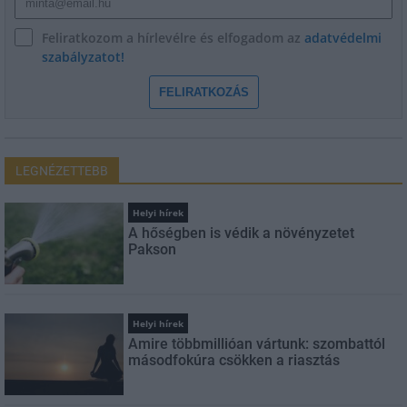
Feliratkozom a hírlevélre és elfogadom az
adatvédelmi
szabályzatot!
FELIRATKOZÁS
LEGNÉZETTEBB
Helyi hírek
A hőségben is védik a növényzetet
Pakson
Helyi hírek
Amire többmillióan vártunk: szombattól
másodfokúra csökken a riasztás