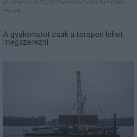
az infrastruktúra BIM alkalmazásban Európa élvonalában
vagyunk."
A gyakorlatot csak a terepen lehet
megszerezni