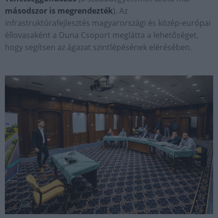
másodszor is megrendezték
). Az
infrastruktúrafejlesztés magyarországi és közép-európai
éllovasaként a Duna Csoport meglátta a lehetőséget,
hogy segítsen az ágazat szintlépésének elérésében.