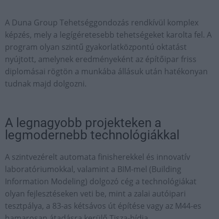
A Duna Group Tehetséggondozás rendkívül komplex
képzés, mely a legígéretesebb tehetségeket karolta fel. A
program olyan szintű gyakorlatközpontú oktatást
nyújtott, amelynek eredményeként az építőipar friss
diplomásai rögtön a munkába állásuk után hatékonyan
tudnak majd dolgozni.
A legnagyobb projekteken a
legmodernebb technológiákkal
A szintvezérelt automata finisherekkel és innovatív
laboratóriumokkal, valamint a BIM-mel (Building
Information Modeling) dolgozó cég a technológiákat
olyan fejlesztéseken veti be, mint a zalai autóipari
tesztpálya, a 83-as kétsávos út építése vagy az M44-es
hamarosan átadásra kerülő Tisza-hídja.