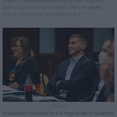
megfelelő tudásmenedzsmenttel teszünk azért, hogy vonzó
legyen az ágazat a fiatalok számára, ebbe a stratégiába
tartozik a Duna Group Tehetséggondozás is.
”
Tóth László
A cégvezető rámutatott arra is, hogy ennek mi az egyik fő