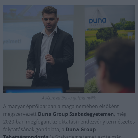
A képre kattintva galéria nyílik.
A magyar építőiparban a maga nemében elsőként
megszervezett
Duna Group Szabadegyetemen
, még
2020-ban megfogant az oktatási rendezvény természetes
folytatásának gondolata, a
Duna Group
Tehetséggondozás
(a Szabadegyetemet azóta már