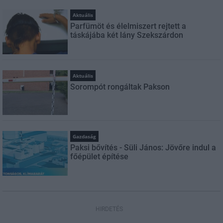
Aktuális
Parfümöt és élelmiszert rejtett a
táskájába két lány Szekszárdon
Aktuális
Sorompót rongáltak Pakson
Gazdaság
Paksi bővítés - Süli János: Jövőre indul a
főépület építése
HIRDETÉS