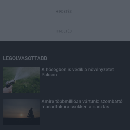
HIRDETÉS
HIRDETÉS
LEGOLVASOTTABB
A hőségben is védik a növényzetet
Pakson
Amire többmillióan vártunk: szombattól
másodfokúra csökken a riasztás