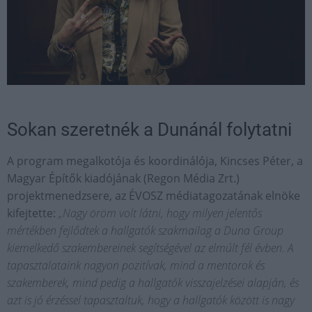
Sokan szeretnék a Dunánál folytatni
A program megalkotója és koordinálója, Kincses Péter, a
Magyar Építők kiadójának (Regon Média Zrt.)
projektmenedzsere, az ÉVOSZ médiatagozatának elnöke
kifejtette:
„Nagy öröm volt látni, hogy milyen jelentős
mértékben fejlődtek a hallgatók szakmailag a Duna Group
kiemelkedő szakembereinek segítségével az elmúlt fél évben. A
tapasztalataink nagyon pozitívak, mind a mentorok és
szakemberek, mind pedig a hallgatók visszajelzései alapján, és
azt is jó érzéssel tapasztaltuk, hogy a hallgatók között is nagy