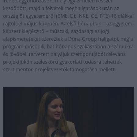
Tehetséggondozáson, mely egy elméleti résszel
kezdődött, majd a felvételi meghallgatások után az
ország öt egyeteméről (BME, DE, NKE, ÓE, PTE) 18 diákkal
rajtolt el május közepén. Az első hónapban – az egyetemi
képzést kiegészítő − műszaki, gazdasági és jogi
alapismereteket szereztek a Duna Group hallgatói, míg a
program második, hat hónapos szakaszában a számukra
és jövőbeli tervezett pályájuk szempontjából releváns
projektjükön széleskörű gyakorlati tudásra tehettek
szert mentor-projektvezetők támogatása mellett.