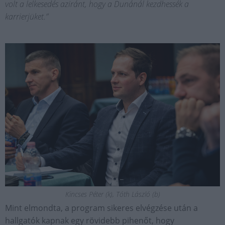
volt a lelkesedés aziránt, hogy a Dunánál kezdhessék a
karrierjüket.”
Kincses Péter (k), Tóth László (b)
Mint elmondta, a program sikeres elvégzése után a
hallgatók kapnak egy rövidebb pihenőt, hogy