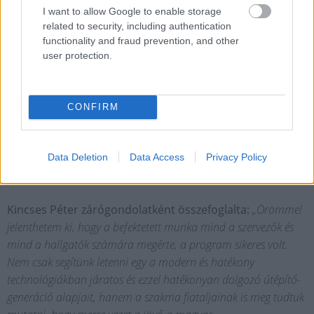
I want to allow Google to enable storage
related to security, including authentication
functionality and fraud prevention, and other
user protection.
CONFIRM
Data Deletion
Data Access
Privacy Policy
Kincses Péter zárógondolatként összefoglalta:
„Örömmel
jelenthetem ki, hogy a befektetett munka mind a szervezők és
mind a hallgatók számára megérte, a program sikeres volt.
Nem csak segítünk letenni egy a modern és hatékony
technológiákban járatos és ezzel hatékonyan dolgozó útépítő-
generáció alapjait, hanem a szakma fiataljainak is meg tudtuk