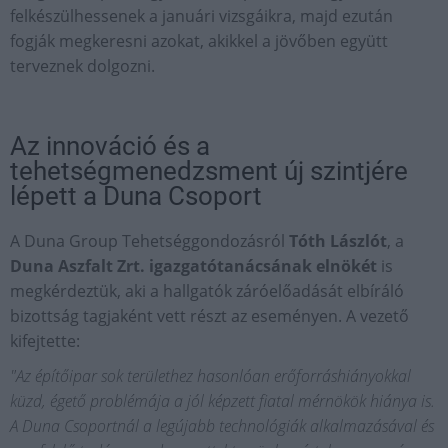
felkészülhessenek a januári vizsgáikra, majd ezután
fogják megkeresni azokat, akikkel a jövőben együtt
terveznek dolgozni.
Az innováció és a
tehetségmenedzsment új szintjére
lépett a Duna Csoport
A Duna Group Tehetséggondozásról
Tóth Lászlót
, a
Duna Aszfalt Zrt. igazgatótanácsának elnökét
is
megkérdeztük, aki a hallgatók záróelőadását elbíráló
bizottság tagjaként vett részt az eseményen. A vezető
kifejtette:
"Az építőipar sok területhez hasonlóan erőforráshiányokkal
küzd, égető problémája a jól képzett fiatal mérnökök hiánya is.
A Duna Csoportnál a legújabb technológiák alkalmazásával és