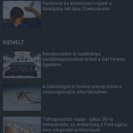
Parfümöt és élelmiszert rejtett a
táskájába két lány Szekszárdon
KIEMELT
Kecskeméten is szakirányú
továbbképzésekkel erősít a Gál Ferenc
Egyetem
A lakosságra is fontos szerep hárul a
szúnyoginvázió elkerülésében
Túlfogyasztás napja - július 30-ra
felhasználta az emberiség a Föld egész
évre elegendő erőforrásait