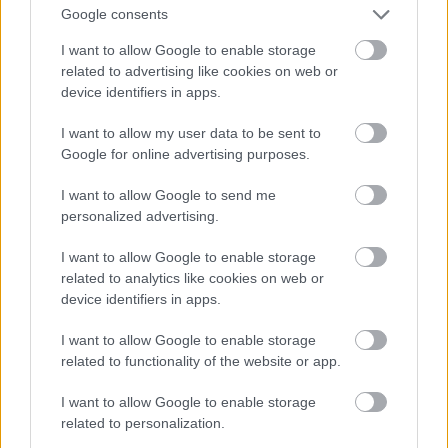
a jövőben fogok foglalkozni: ez a hídépítés lesz számomra.”
Google consents
A női diákok általánosságban arról beszéltek, hogy az
I want to allow Google to enable storage
ágazatról ismert negatív sztereotípiák ellenére mindenki
related to advertising like cookies on web or
előzékeny volt velük a terepen - a szakmunkások
device identifiers in apps.
ugyanúgy, mint a mérnökök. Továbbá szinte minden
megkérdezett diák kiemelte: hatalmas lehetőség volt
I want to allow my user data to be sent to
Google for online advertising purposes.
számukra, hogy ilyen léptékű projekteken szerezhettek
tapasztalatot.
I want to allow Google to send me
personalized advertising.
I want to allow Google to enable storage
A következő infrastruktúraépítő
related to analytics like cookies on web or
generáció a Duna
device identifiers in apps.
Tehetséggondozáson találkozott
először
I want to allow Google to enable storage
related to functionality of the website or app.
I want to allow Google to enable storage
related to personalization.