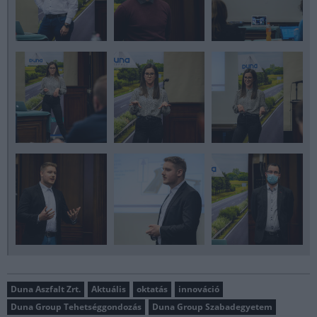
Duna Aszfalt Zrt.
Aktuális
oktatás
innováció
Duna Group Tehetséggondozás
Duna Group Szabadegyetem