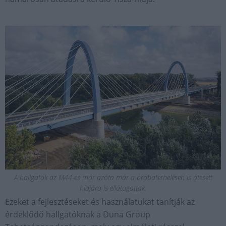
A hallgatók az M44-es már azóta már a próbaterhelésen is átesett
hídjára is ellátogattak.
Ezeket a fejlesztéseket és használatukat tanítják az
érdeklődő hallgatóknak a Duna Group