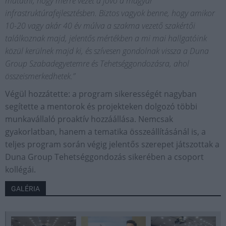
mutatni, hogy merre vezet a jövő a magyar
infrastruktúrafejlesztésben. Biztos vagyok benne, hogy amikor
10-20 vagy akár 40 év múlva a szakma vezető szakértői
találkoznak majd, jelentős mértékben a mi mai hallgatóink
közül kerülnek majd ki, és szívesen gondolnak vissza a Duna
Group Szabadegyetemre és Tehetséggondozásra, ahol
összeismerkedhetek.”
Végül hozzátette: a program sikerességét nagyban
segítette a mentorok és projekteken dolgozó többi
munkavállaló proaktív hozzáállása. Nemcsak
gyakorlatban, hanem a tematika összeállításánál is, a
teljes program során végig jelentős szerepet játszottak a
Duna Group Tehetséggondozás sikerében a csoport
kollégái.
GALÉRIA