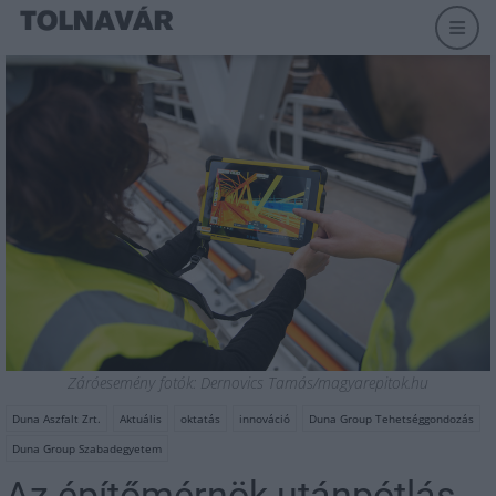
Záróesemény fotók: Dernovics Tamás/magyarepitok.hu
Duna Aszfalt Zrt.
Aktuális
oktatás
innováció
Duna Group Tehetséggondozás
Duna Group Szabadegyetem
Az építőmérnök utánpótlás