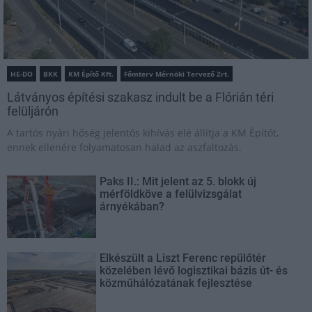
HE-DO
BKK
KM Építő Kft.
Főmterv Mérnöki Tervező Zrt.
Látványos építési szakasz indult be a Flórián téri
felüljárón
A tartós nyári hőség jelentős kihívás elé állítja a KM Építőt,
ennek ellenére folyamatosan halad az aszfaltozás.
Paks II.: Mit jelent az 5. blokk új
mérföldköve a felülvizsgálat
árnyékában?
Elkészült a Liszt Ferenc repülőtér
közelében lévő logisztikai bázis út- és
közműhálózatának fejlesztése