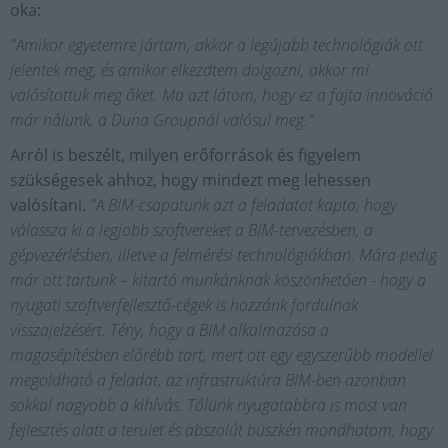
oka:
"Amikor egyetemre jártam, akkor a legújabb technológiák ott
jelentek meg, és amikor elkezdtem dolgozni, akkor mi
valósítottuk meg őket. Ma azt látom, hogy ez a fajta innováció
már nálunk, a Duna Groupnál valósul meg."
Arról is beszélt, milyen erőforrások és figyelem
szükségesek ahhoz, hogy mindezt meg lehessen
valósítani.
"A BIM-csapatunk azt a feladatot kapta, hogy
válassza ki a legjobb szoftvereket a BIM-tervezésben, a
gépvezérlésben, illetve a felmérési technológiákban. Mára pedig
már ott tartunk – kitartó munkánknak köszönhetően - hogy a
nyugati szoftverfejlesztő-cégek is hozzánk fordulnak
visszajelzésért. Tény, hogy a BIM alkalmazása a
magasépítésben előrébb tart, mert ott egy egyszerűbb modellel
megoldható a feladat, az infrastruktúra BIM-ben azonban
sokkal nagyobb a kihívás. Tőlünk nyugatabbra is most van
fejlesztés alatt a terület és abszolút büszkén mondhatom, hogy