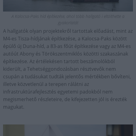
A Kalocsa-Paks híd építkezése, ahol több hallgató i eltölthette a
gyakorlatát
A hallgatók olyan projektekről tartottak előadást, mint az
M4-es Tisza-hídjának építkezése, a Kalocsa-Paks között
épülő új Duna-híd, a 83-as főút építkezése vagy az M4-es
autóút Abony és Törökszentmiklós közötti szakaszának
építkezése. Az értélekésen tartott beszámolókból
kiderült, a Tehetséggondozásban résztvevők nem
csupán a tudásukat tudták jelentős mértékben bővíteni,
illetve közvetlenül a terepen rálátni az
infrastruktúrafejlesztés egyetemi padokból nem
megismerhető részleteire, de kifejezetten jól is érezték
magukat.