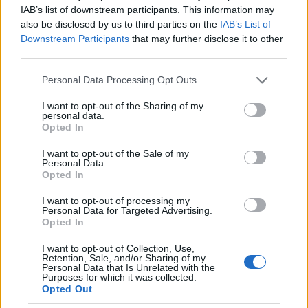
projektvezető,
IAB’s list of downstream participants. This information may
also be disclosed by us to third parties on the
IAB’s List of
Szabó Beatrix
, Duna Aszfalt Zrt. BIM divízió vezető,
Downstream Participants
that may further disclose it to other
Tóth László
, a Duna Aszfalt Zrt. igazgatótanácsának
third parties.
elnöke,
valamint
Tóth Tamás
, a Duna Aszfalt Zrt. hídépítési
Please note that this website/app uses one or more Google
Personal Data Processing Opt Outs
services and may gather and store information including but
műszaki igazgatója alkották.
not limited to your visit or usage behaviour. You may click to
I want to opt-out of the Sharing of my
personal data.
A hallgatók is általánosan jó tapasztalatokról számoltak
grant or deny consent to Google and its third-party tags to
Opted In
be, melyet a Duna Tehetséggondozáson szereztek.
use your data for below specified purposes in below Google
consent section.
Bányai Renáta
, a BME hallgatója hangsúlyozta:
„Olyan
I want to opt-out of the Sale of my
Personal Data.
szemléletet kaptam a mentoromtól, melyet önállóan csak sok
Opted In
év alatt tudtam volna elsajátítani, azt, hogy nem csupán nézni
I want to opt-out of processing my
kell, hanem látni is.”
Hozzátette még, hogy nagyon
Personal Data for Targeted Advertising.
szívesen dolgozna tovább a cégnél, ahol olyan
Opted In
munkatársakkal ismerkedhetett meg, akik végig tudnák
I want to opt-out of Collection, Use,
vezetni a szakmai úton.
Bognár Vivien
pedig elmondta:
Retention, Sale, and/or Sharing of my
Personal Data that Is Unrelated with the
Nagyon örül, hogy bekerült a Tehetséggondozásba
. „Itt
Purposes for which it was collected.
Opted Out
sok szakterületre ráláthattam, és így eldőlt, hogy mi az, amivel