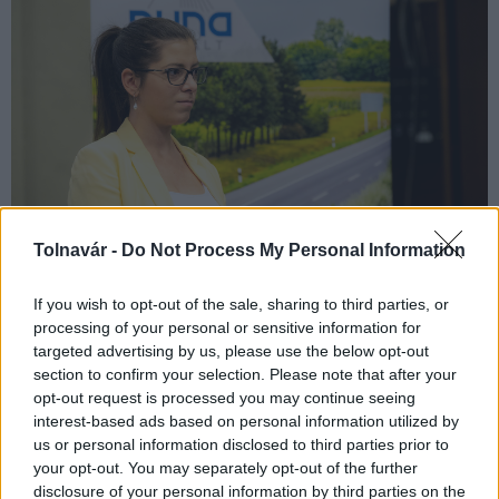
Tolnavár -
Do Not Process My Personal Information
If you wish to opt-out of the sale, sharing to third parties, or
processing of your personal or sensitive information for
Az elbíráló bizottságot
targeted advertising by us, please use the below opt-out
Bécsi Gergely
, NHB Projekt Kft. ügyvezető, külső
section to confirm your selection. Please note that after your
opt-out request is processed you may continue seeing
konzulens,
interest-based ads based on personal information utilized by
Fazekas Adrienne
, Duna Aszfalt Zrt. stratégiai és
us or personal information disclosed to third parties prior to
koordinációs igazgató,
your opt-out. You may separately opt-out of the further
Kincses Péter
, Duna Group tehetséggondozás
disclosure of your personal information by third parties on the