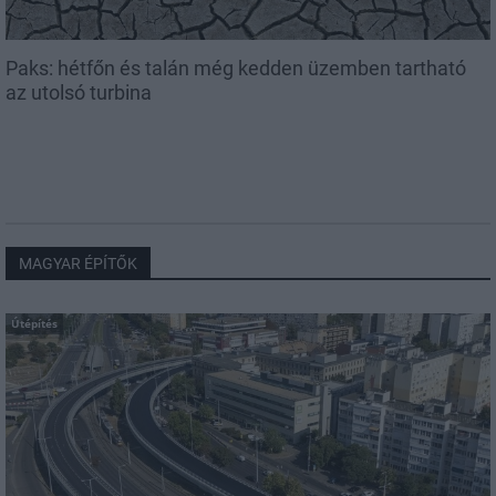
Paks: hétfőn és talán még kedden üzemben tartható
az utolsó turbina
MAGYAR ÉPÍTŐK
Útépítés