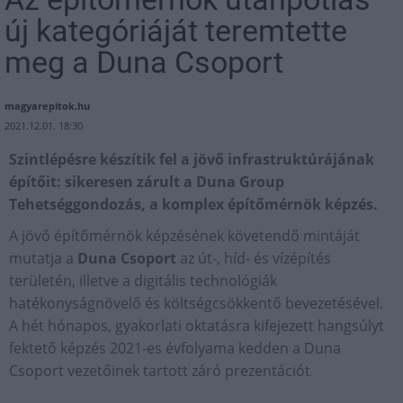
új kategóriáját teremtette
meg a Duna Csoport
magyarepitok.hu
2021.12.01. 18:30
Szintlépésre készítik fel a jövő infrastruktúrájának
építőit: sikeresen zárult a Duna Group
Tehetséggondozás, a komplex építőmérnök képzés.
A jövő építőmérnök képzésének követendő mintáját
mutatja a
Duna Csoport
az út-, híd- és vízépítés
területén, illetve a digitális technológiák
hatékonyságnövelő és költségcsökkentő bevezetésével.
A hét hónapos, gyakorlati oktatásra kifejezett hangsúlyt
fektető képzés 2021-es évfolyama kedden a Duna
Csoport vezetőinek tartott záró prezentációt
.