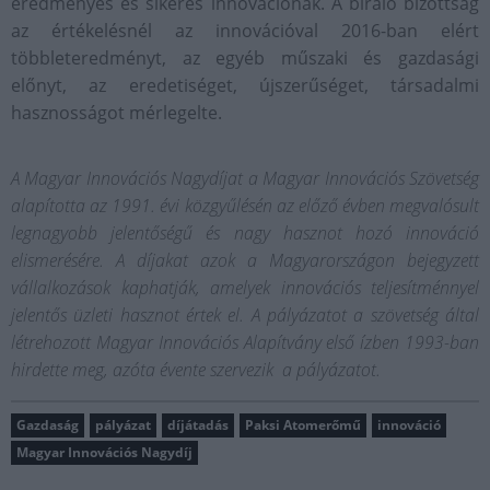
eredményes és sikeres innovációnak. A bíráló bizottság
az értékelésnél az innovációval 2016-ban elért
többleteredményt, az egyéb műszaki és gazdasági
előnyt, az eredetiséget, újszerűséget, társadalmi
hasznosságot mérlegelte.
A Magyar Innovációs Nagydíjat a Magyar Innovációs Szövetség
alapította az 1991. évi közgyűlésén az előző évben megvalósult
legnagyobb jelentőségű és nagy hasznot hozó innováció
elismerésére. A díjakat azok a Magyarországon bejegyzett
vállalkozások kaphatják, amelyek innovációs teljesítménnyel
jelentős üzleti hasznot értek el. A pályázatot a szövetség által
létrehozott Magyar Innovációs Alapítvány első ízben 1993-ban
hirdette meg, azóta évente szervezik a pályázatot.
Gazdaság
pályázat
díjátadás
Paksi Atomerőmű
innováció
Magyar Innovációs Nagydíj