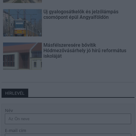
Új gyalogosátkelők és jelzőlámpás
csomópont épül Angyalföldön
Másfélszeresére bővítik
Hódmezővásárhely jó hírű református
iskoláját
HÍRLEVÉL
Név
E-mail cím