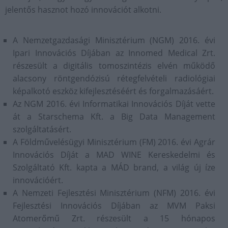
jelentős hasznot hozó innovációt alkotni.
A Nemzetgazdasági Minisztérium (NGM) 2016. évi
Ipari Innovációs Díjában az Innomed Medical Zrt.
részesült a digitális tomoszintézis elvén működő
alacsony röntgendózisú rétegfelvételi radiológiai
képalkotó eszköz kifejlesztéséért és forgalmazásáért.
Az NGM 2016. évi Informatikai Innovációs Díját vette
át a Starschema Kft. a Big Data Management
szolgáltatásért.
A Földművelésügyi Minisztérium (FM) 2016. évi Agrár
Innovációs Díját a MAD WINE Kereskedelmi és
Szolgáltató Kft. kapta a MÁD brand, a világ új íze
innovációért.
A Nemzeti Fejlesztési Minisztérium (NFM) 2016. évi
Fejlesztési Innovációs Díjában az MVM Paksi
Atomerőmű Zrt. részesült a 15 hónapos