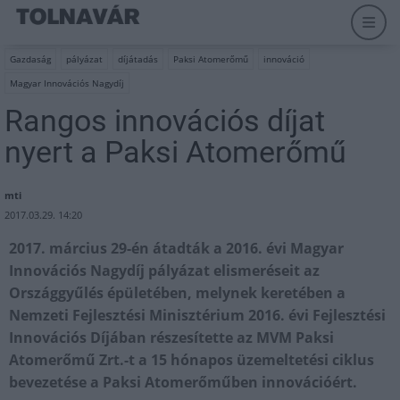
Gazdaság
pályázat
díjátadás
Paksi Atomerőmű
innováció
Magyar Innovációs Nagydíj
Rangos innovációs díjat
nyert a Paksi Atomerőmű
mti
2017.03.29. 14:20
2017. március 29-én átadták a 2016. évi Magyar
Innovációs Nagydíj pályázat elismeréseit az
Országgyűlés épületében, melynek keretében a
Nemzeti Fejlesztési Minisztérium 2016. évi Fejlesztési
Innovációs Díjában részesítette az MVM Paksi
Atomerőmű Zrt.-t a 15 hónapos üzemeltetési ciklus
bevezetése a Paksi Atomerőműben innovációért.