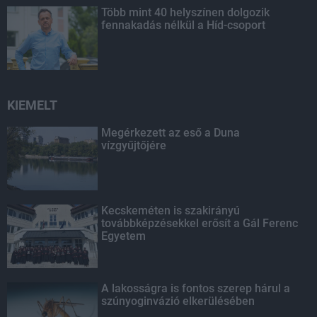
Több mint 40 helyszínen dolgozik
fennakadás nélkül a Híd-csoport
KIEMELT
Megérkezett az eső a Duna
vízgyűjtőjére
Kecskeméten is szakirányú
továbbképzésekkel erősít a Gál Ferenc
Egyetem
A lakosságra is fontos szerep hárul a
szúnyoginvázió elkerülésében