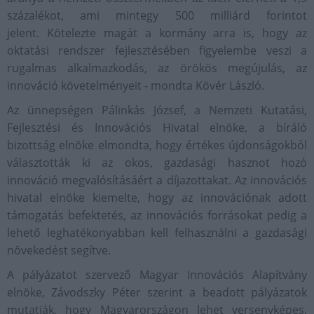
százalékot, ami mintegy 500 milliárd forintot
jelent. Kötelezte magát a kormány arra is, hogy az
oktatási rendszer fejlesztésében figyelembe veszi a
rugalmas alkalmazkodás, az örökös megújulás, az
innováció követelményeit - mondta Kövér László.
Az ünnepségen Pálinkás József, a Nemzeti Kutatási,
Fejlesztési és Innovációs Hivatal elnöke, a bíráló
bizottság elnöke elmondta, hogy értékes újdonságokból
választották ki az okos, gazdasági hasznot hozó
innováció megvalósításáért a díjazottakat. Az innovációs
hivatal elnöke kiemelte, hogy az innovációnak adott
támogatás befektetés, az innovációs forrásokat pedig a
lehető leghatékonyabban kell felhasználni a gazdasági
növekedést segítve.
A pályázatot szervező Magyar Innovációs Alapítvány
elnöke, Závodszky Péter szerint a beadott pályázatok
mutatják, hogy Magyarországon lehet versenyképes,