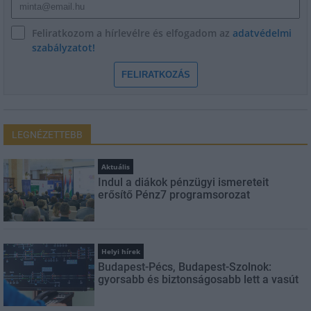
Feliratkozom a hírlevélre és elfogadom az
adatvédelmi
szabályzatot!
FELIRATKOZÁS
LEGNÉZETTEBB
Aktuális
Indul a diákok pénzügyi ismereteit
erősítő Pénz7 programsorozat
Helyi hírek
Budapest-Pécs, Budapest-Szolnok:
gyorsabb és biztonságosabb lett a vasút