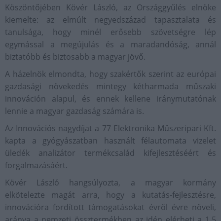
Köszöntőjében Kövér László, az Országgyűlés elnöke
kiemelte: az elmúlt negyedszázad tapasztalata és
tanulsága, hogy minél erősebb szövetségre lép
egymással a megújulás és a maradandóság, annál
biztatóbb és biztosabb a magyar jövő.
A házelnök elmondta, hogy szakértők szerint az európai
gazdasági növekedés mintegy kétharmada műszaki
innováción alapul, és ennek kellene iránymutatónak
lennie a magyar gazdaság számára is.
Az Innovációs nagydíjat a 77 Elektronika Műszeripari Kft.
kapta a gyógyászatban használt félautomata vizelet
üledék analizátor termékcsalád kifejlesztéséért és
forgalmazásáért.
Kövér László hangsúlyozta, a magyar kormány
elkötelezte magát arra, hogy a kutatás-fejlesztésre,
innovációra fordított támogatásokat évről évre növeli,
aránya a nemzeti össztermékben az idén elérheti a 1,5