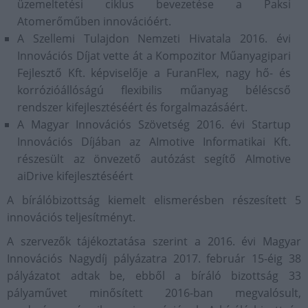
üzemeltetési ciklus bevezetése a Paksi
Atomerőműben innovációért.
A Szellemi Tulajdon Nemzeti Hivatala 2016. évi
Innovációs Díjat vette át a Kompozitor Műanyagipari
Fejlesztő Kft. képviselője a FuranFlex, nagy hő- és
korrózióállóságú flexibilis műanyag béléscső
rendszer kifejlesztéséért és forgalmazásáért.
A Magyar Innovációs Szövetség 2016. évi Startup
Innovációs Díjában az AImotive Informatikai Kft.
részesült az önvezető autózást segítő AImotive
aiDrive kifejlesztéséért
A bírálóbizottság kiemelt elismerésben részesített 5
innovációs teljesítményt.
A szervezők tájékoztatása szerint a 2016. évi Magyar
Innovációs Nagydíj pályázatra 2017. február 15-éig 38
pályázatot adtak be, ebből a bíráló bizottság 33
pályaművet minősített 2016-ban megvalósult,