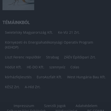
TÉMÁINKBÓL
Swietelsky Magyarország Kft.
Ke-Víz 21 Zrt.
Környezeti és Energiahatékonysági Operatív Program
(KEHOP)
Liszt Ferenc repülőtér
Strabag
ZÁÉV Építőipari Zrt.
Hódút Kft.
HE-DO Kft.
szennyvíz
Colas
kórházfejlesztés
EuroAszfalt Kft.
West Hungária Bau Kft.
KÉSZ Zrt.
A-Híd Zrt.
Impresszum
Szerzői jogok
Adatvédelem
Felhasználási feltételek
Médiaajánlat
BC COMM