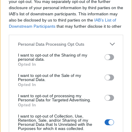
your opt-out. You may separately opt-out of the further
Aktuális
disclosure of your personal information by third parties on the
IAB’s list of downstream participants. This information may
also be disclosed by us to third parties on the
IAB’s List of
Downstream Participants
that may further disclose it to other
third parties.
Please note that this website/app uses one or more Google
Personal Data Processing Opt Outs
services and may gather and store information including but
Vizsgálják a Paksi Atomerőmű hulladékhőjének a
not limited to your visit or usage behaviour. You may click to
I want to opt-out of the Sharing of my
personal data.
fővárosi távfűtésben történő hasznosítását
grant or deny consent to Google and its third-party tags to
Opted In
use your data for below specified purposes in below Google
consent section.
I want to opt-out of the Sale of my
Personal Data.
Opted In
Helyi hírek
I want to opt-out of processing my
Personal Data for Targeted Advertising.
Opted In
I want to opt-out of Collection, Use,
Retention, Sale, and/or Sharing of my
Personal Data that Is Unrelated with the
Purposes for which it was collected.