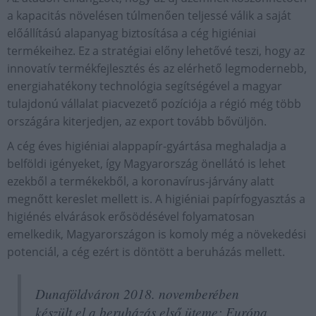
a kapacitás növelésen túlmenően teljessé válik a saját
előállítású alapanyag biztosítása a cég higiéniai
termékeihez. Ez a stratégiai előny lehetővé teszi, hogy az
innovatív termékfejlesztés és az elérhető legmodernebb,
energiahatékony technológia segítségével a magyar
tulajdonú vállalat piacvezető pozíciója a régió még több
országára kiterjedjen, az export tovább bővüljön.
A cég éves higiéniai alappapír-gyártása meghaladja a
belföldi igényeket, így Magyarország önellátó is lehet
ezekből a termékekből, a koronavírus-járvány alatt
megnőtt kereslet mellett is. A higiéniai papírfogyasztás a
higiénés elvárások erősödésével folyamatosan
emelkedik, Magyarországon is komoly még a növekedési
potenciál, a cég ezért is döntött a beruházás mellett.
Dunaföldváron 2018. novemberében
készült el a beruházás első üteme: Európa