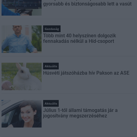
gyorsabb és biztonságosabb lett a vasút
Gazdaság
Több mint 40 helyszínen dolgozik
fennakadás nélkül a Híd-csoport
Aktuális
Húsvéti játszóházba hív Pakson az ASE
Aktuális
Július 1-től állami támogatás jár a
jogosítvány megszerzéséhez