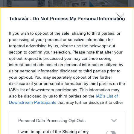
Tolnavár -
Do Not Process My Personal Information
If you wish to opt-out of the sale, sharing to third parties, or
processing of your personal or sensitive information for
targeted advertising by us, please use the below opt-out
section to confirm your selection. Please note that after your
opt-out request is processed you may continue seeing
interest-based ads based on personal information utilized by
us or personal information disclosed to third parties prior to
your opt-out. You may separately opt-out of the further
disclosure of your personal information by third parties on the
IAB’s list of downstream participants. This information may
also be disclosed by us to third parties on the
IAB’s List of
Downstream Participants
that may further disclose it to other
third parties.
Please note that this website/app uses one or more Google
Personal Data Processing Opt Outs
services and may gather and store information including but
not limited to your visit or usage behaviour. You may click to
I want to opt-out of the Sharing of my
Helyi hírek
dunaföldvár
üzemépítés
üzemfejlesztés