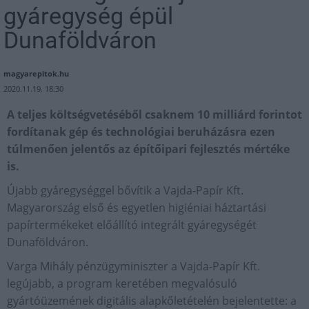
gyáregység épül
Dunaföldváron
magyarepitok.hu
2020.11.19. 18:30
A teljes költségvetéséből csaknem 10 milliárd forintot
fordítanak gép és technológiai beruházásra ezen
túlmenően jelentős az építőipari fejlesztés mértéke
is.
Újabb gyáregységgel bővítik a Vajda-Papír Kft.
Magyarország első és egyetlen higiéniai háztartási
papírtermékeket előállító integrált gyáregységét
Dunaföldváron.
Varga Mihály pénzügyminiszter a Vajda-Papír Kft.
legújabb, a program keretében megvalósuló
gyártóüzemének digitális alapkőletételén bejelentette: a