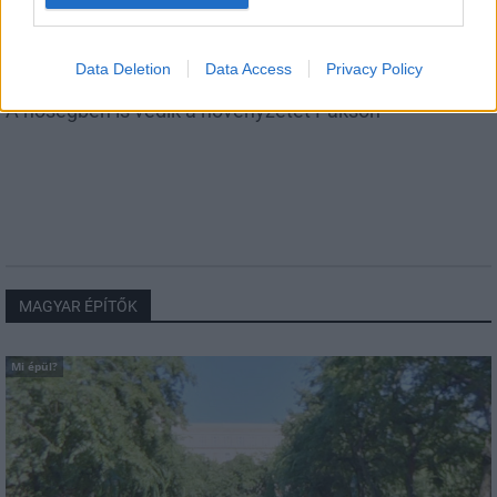
Data Deletion
Data Access
Privacy Policy
A hőségben is védik a növényzetet Pakson
MAGYAR ÉPÍTŐK
Mi épül?