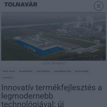
Fotók: BePresent!
Helyi hírek
dunaföldvár
üzemépítés
üzemfejlesztés
technológia
innováció
Innovatív termékfejlesztés a
legmodernebb
technológiával: új