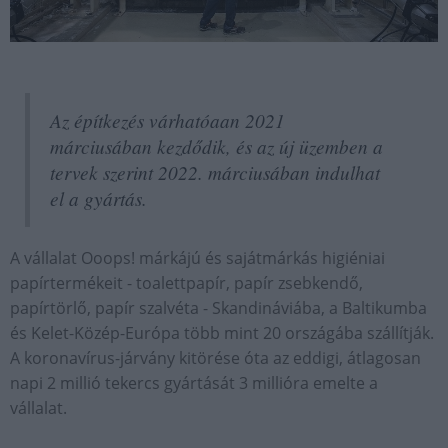
Az építkezés várhatóaan 2021
márciusában kezdődik, és az új üzemben a
tervek szerint 2022. márciusában indulhat
el a gyártás.
A vállalat Ooops! márkájú és sajátmárkás higiéniai
papírtermékeit - toalettpapír, papír zsebkendő,
papírtörlő, papír szalvéta - Skandináviába, a Baltikumba
és Kelet-Közép-Európa több mint 20 országába szállítják.
A koronavírus-járvány kitörése óta az eddigi, átlagosan
napi 2 millió tekercs gyártását 3 millióra emelte a
vállalat.