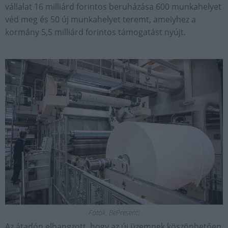
vállalat 16 milliárd forintos beruházása 600 munkahelyet
véd meg és 50 új munkahelyet teremt, amelyhez a
kormány 5,5 milliárd forintos támogatást nyújt.
Fotók: BePresent!
Az átadón elhangzott, hogy az új üzemnek köszönhetően