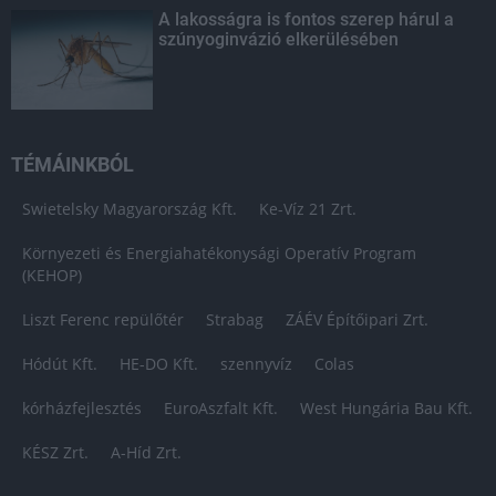
A lakosságra is fontos szerep hárul a
szúnyoginvázió elkerülésében
TÉMÁINKBÓL
Swietelsky Magyarország Kft.
Ke-Víz 21 Zrt.
Környezeti és Energiahatékonysági Operatív Program
(KEHOP)
Liszt Ferenc repülőtér
Strabag
ZÁÉV Építőipari Zrt.
Hódút Kft.
HE-DO Kft.
szennyvíz
Colas
kórházfejlesztés
EuroAszfalt Kft.
West Hungária Bau Kft.
KÉSZ Zrt.
A-Híd Zrt.