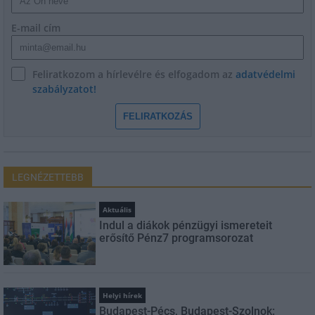
E-mail cím
Feliratkozom a hírlevélre és elfogadom az
adatvédelmi
szabályzatot!
FELIRATKOZÁS
LEGNÉZETTEBB
Aktuális
Indul a diákok pénzügyi ismereteit
erősítő Pénz7 programsorozat
Helyi hírek
Budapest-Pécs, Budapest-Szolnok: