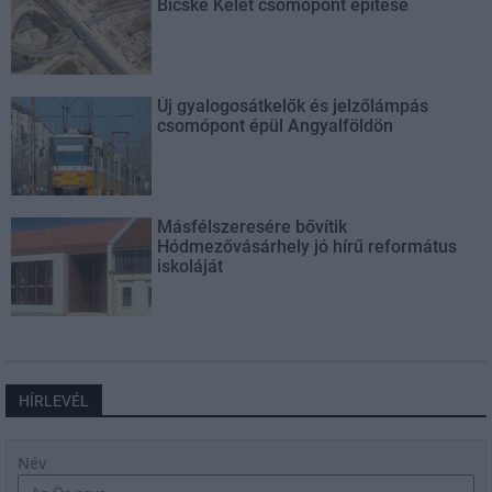
Bicske Kelet csomópont építése
Új gyalogosátkelők és jelzőlámpás
csomópont épül Angyalföldön
Másfélszeresére bővítik
Hódmezővásárhely jó hírű református
iskoláját
HÍRLEVÉL
Név