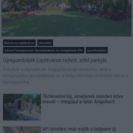
Belváros-Lipótváros
játszótér
Város-Teampannon Kereskedelmi és Szolgáltató Kft.
parkfelújítás
Újragondolják Lipótváros rejtett, zöld parkját
Indulhat a Honvéd tér megújításának tervezése, ahol a
klímatudatos gondolkodás és a helyi identitás erősítése kerül a
középpontba.
Történelmi táj, amelynek minden köve
mesél – megújul a tatai Angolkert
M1 bővítés: már zajlik a teljesen új