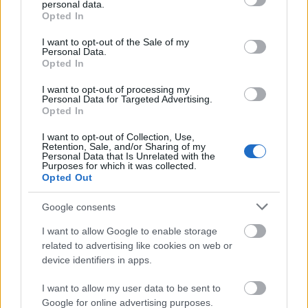
personal data.
grant or deny consent to Google and its third-party tags to
technológia
innováció
Opted In
use your data for below specified purposes in below Google
consent section.
I want to opt-out of the Sale of my
Personal Data.
Opted In
I want to opt-out of processing my
Personal Data for Targeted Advertising.
Opted In
AJÁNLJUK MÉG
I want to opt-out of Collection, Use,
Retention, Sale, and/or Sharing of my
Helyi hírek
Personal Data that Is Unrelated with the
Purposes for which it was collected.
Opted Out
Google consents
I want to allow Google to enable storage
related to advertising like cookies on web or
device identifiers in apps.
Felújított üzletet nyitott Szekszárdon az Auchan
I want to allow my user data to be sent to
Google for online advertising purposes.