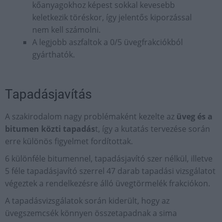
kőanyagokhoz képest sokkal kevesebb
keletkezik töréskor, így jelentős kiporzással
nem kell számolni.
A legjobb aszfaltok a 0/5 üvegfrakciókból
gyárthatók.
Tapadásjavítás
A szakirodalom nagy problémaként kezelte az
üveg és a
bitumen közti tapadás
t, így a kutatás tervezése során
erre különös figyelmet fordítottak.
6 különféle bitumennel, tapadásjavító szer nélkül, illetve
5 féle tapadásjavító szerrel 47 darab tapadási vizsgálatot
végeztek a rendelkezésre álló üvegtörmelék frakciókon.
A tapadásvizsgálatok során kiderült, hogy az
üvegszemcsék könnyen összetapadnak a sima