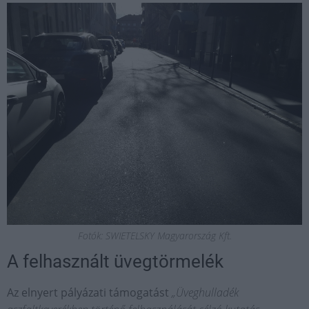
Fotók: SWIETELSKY Magyarország Kft.
A felhasznált üvegtörmelék
Az elnyert pályázati támogatást
„Üveghulladék