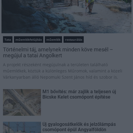
Tata
műemlékfelújítás
műemlék
restaurálás
Történelmi táj, amelynek minden köve mesél –
megújul a tatai Angolkert
A projekt részeként megújulnak a területen található
műemlékek, köztük a különleges Műromok, valamint a közeli
Várkanyarban álló Nepomuki Szent János híd és szobor is.
M1 bővítés: már zajlik a teljesen új
Bicske Kelet csomópont építése
Új gyalogosátkelők és jelzőlámpás
csomópont épül Angyalföldön