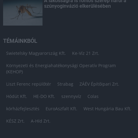
A lakosságra is fontos szerep hárul a
szúnyoginvázió elkerülésében
TÉMÁINKBÓL
Swietelsky Magyarország Kft.
Ke-Víz 21 Zrt.
Környezeti és Energiahatékonysági Operatív Program
(KEHOP)
Liszt Ferenc repülőtér
Strabag
ZÁÉV Építőipari Zrt.
Hódút Kft.
HE-DO Kft.
szennyvíz
Colas
kórházfejlesztés
EuroAszfalt Kft.
West Hungária Bau Kft.
KÉSZ Zrt.
A-Híd Zrt.