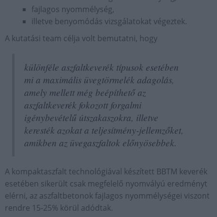
fajlagos nyommélység,
illetve benyomódás vizsgálatokat végeztek.
A kutatási team célja volt bemutatni, hogy
különféle aszfaltkeverék típusok esetében
mi a maximális üvegtörmelék adagolás,
amely mellett még beépíthető az
aszfaltkeverék fokozott forgalmi
igénybevételű útszakaszokra, illetve
keresték azokat a teljesítmény-jellemzőket,
amikben az üvegaszfaltok előnyösebbek.
A kompaktaszfalt technológiával készített BBTM keverék
esetében sikerült csak megfelelő nyomvályú eredményt
elérni, az aszfaltbetonok fajlagos nyommélységei viszont
rendre 15-25% körül adódtak.