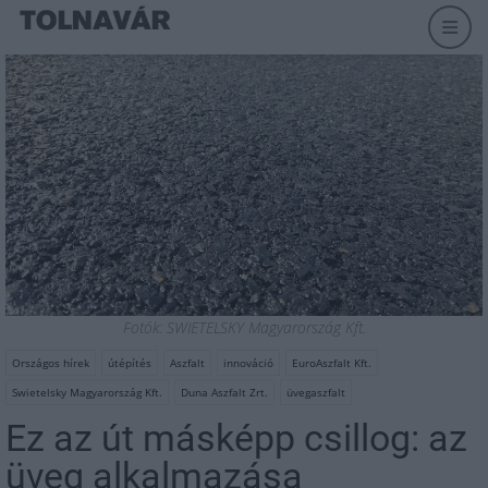
Fotók: SWIETELSKY Magyarország Kft.
Országos hírek
útépítés
Aszfalt
innováció
EuroAszfalt Kft.
Swietelsky Magyarország Kft.
Duna Aszfalt Zrt.
üvegaszfalt
Ez az út másképp csillog: az
üveg alkalmazása