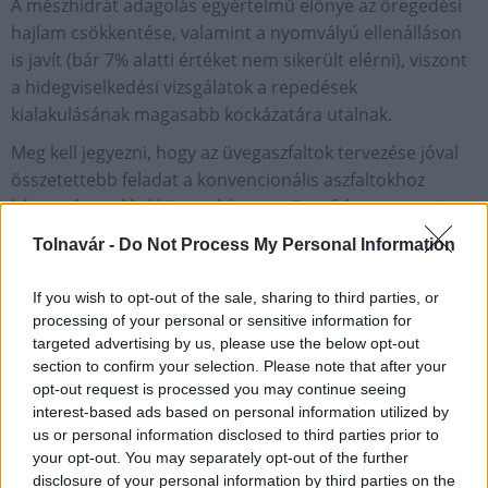
A mészhidrát adagolás egyértelmű előnye az öregedési
hajlam csökkentése, valamint a nyomvályú ellenálláson
is javít (bár 7% alatti értéket nem sikerült elérni), viszont
a hidegviselkedési vizsgálatok a repedések
kialakulásának magasabb kockázatára utalnak.
Meg kell jegyezni, hogy az üvegaszfaltok tervezése jóval
összetettebb feladat a konvencionális aszfaltokhoz
képest, így sokkal könnyebb „rossz” aszfaltot tervezni
belőlük.
Tolnavár -
Do Not Process My Personal Information
If you wish to opt-out of the sale, sharing to third parties, or
Próbaépítések
processing of your personal or sensitive information for
targeted advertising by us, please use the below opt-out
section to confirm your selection. Please note that after your
Az üvegaszfalt 2 beépítési helyszínén végzett 3
opt-out request is processed you may continue seeing
összetételű beépítése igazolta, hogy megfelelő
interest-based ads based on personal information utilized by
odafigyeléssel és keveréktervezéssel a rendelkezésre álló
us or personal information disclosed to third parties prior to
technikai eszközök alkalmasak megfelelő burkolati
your opt-out. You may separately opt-out of the further
rétegek készítéséhez. Tömörítés során számítani kell rá,
disclosure of your personal information by third parties on the