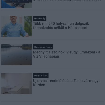
Gazdaság
Több mint 40 helyszínen dolgozik
fennakadás nélkül a Híd-csoport
Országos hírek
Megnyílt a szolnoki Vízügyi Emlékpark a
Víz Világnapján
Helyi hírek
Új orvosi rendelő épül a Tolna vármegyei
Kurdon