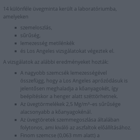
14 különféle üvegminta került a laboratóriumba,
amelyeken
szemeloszlás,
sűrűség,
lemezesség metilénkék
és Los Angeles vizsgálatokat végeztek el.
A vizsgálatok az alábbi eredményeket hozták:
A nagyobb szemcsék lemezességével
összefügg, hogy a Los Angeles aprózódásuk is
jelentősen meghaladja a kőanyagokét, így
beépítéskor a henger alatt széttörhetnek.
Az üvegtörmelékek 2,5 Mg/m³–es sűrűsége
alacsonyabb a kőanyagokénál.
Az üvegtöretek szemmegoszlása általában
folytonos, ami kiváló az aszfaltok előállításához.
Finom szemcse (0,063 mm alatt) a