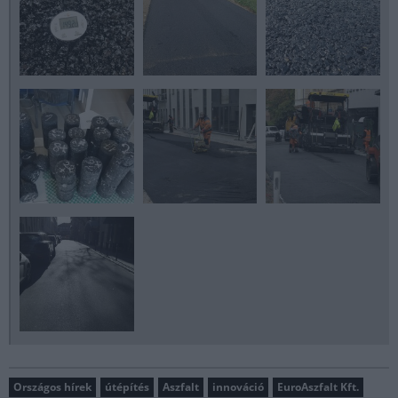
Országos hírek
útépítés
Aszfalt
innováció
EuroAszfalt Kft.