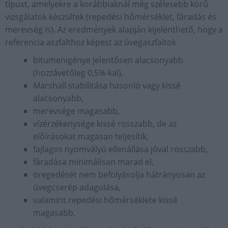
típust, amelyekre a korábbiaknál még szélesebb körű
vizsgálatok készültek (repedési hőmérséklet, fáradás és
merevség is). Az eredmények alapján kijelenthető, hogy a
referencia aszfalthoz képest az üvegaszfaltok
bitumenigénye jelentősen alacsonyabb
(hozzávetőleg 0,5%-kal),
Marshall stabilitása hasonló vagy kissé
alacsonyabb,
merevsége magasabb,
vízérzékenysége kissé rosszabb, de az
előírásokat magasan teljesítik,
fajlagos nyomvályú ellenállása jóval rosszabb,
fáradása minimálisan marad el,
öregedését nem befolyásolja hátrányosan az
üvegcserép adagolása,
valamint repedési hőmérséklete kissé
magasabb.