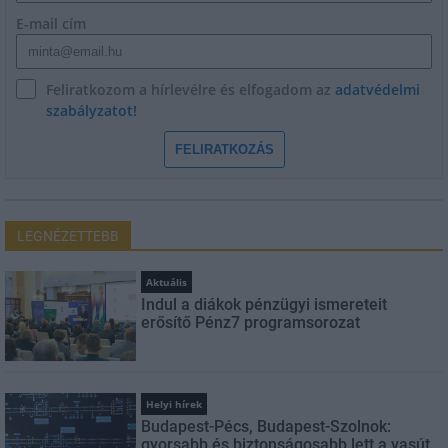
E-mail cím
Feliratkozom a hírlevélre és elfogadom az
adatvédelmi
szabályzatot!
FELIRATKOZÁS
LEGNÉZETTEBB
Aktuális
Indul a diákok pénzügyi ismereteit
erősítő Pénz7 programsorozat
Helyi hírek
Budapest-Pécs, Budapest-Szolnok:
gyorsabb és biztonságosabb lett a vasút