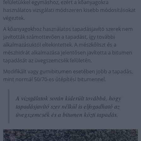
felületükkel egymáshoz, ezért a kőanyagokra
használatos vizsgálati módszeren kisebb módosításokat
végeztek.
A kőanyagokhoz használatos tapadásjavító szerek nem
javították számottevően a tapadást, így további
alkalmazásuktól eltekintettek. A mészkőliszt és a
mészhidrát alkalmazása jelentősen javította a bitumen
tapadását az üvegszemcsék felületén.
Modifikált vagy gumibitumen esetében jobb a tapadás,
mint normál 50/70-es útépítési bitumennel.
A vizsgálatok során kiderült továbbá, hogy
tapadásjavító szer nélkül is elfogadható az
üvegszemcsék és a bitumen közti tapadás.