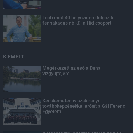
Több mint 40 helyszínen dolgozik
fennakadás nélkül a Híd-csoport
KIEMELT
Megérkezett az eső a Duna
vízgyűjtőjére
Kecskeméten is szakirányú
továbbképzésekkel erősít a Gál Ferenc
Egyetem