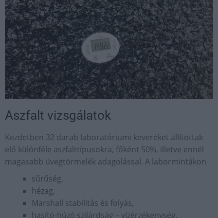
Aszfalt vizsgálatok
Kezdetben 32 darab laboratóriumi keveréket állítottak
elő különféle aszfalttípusokra, főként 50%, illetve ennél
magasabb üvegtörmelék adagolással. A labormintákon
sűrűség,
hézag,
Marshall stabilitás és folyás,
hasító-húzó szilárdság – vízérzékenység,