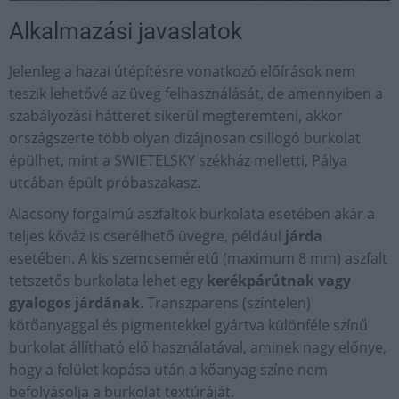
Alkalmazási javaslatok
Jelenleg a hazai útépítésre vonatkozó előírások nem
teszik lehetővé az üveg felhasználását, de amennyiben a
szabályozási hátteret sikerül megteremteni, akkor
országszerte több olyan dizájnosan csillogó burkolat
épülhet, mint a SWIETELSKY székház melletti, Pálya
utcában épült próbaszakasz.
Alacsony forgalmú aszfaltok burkolata esetében akár a
teljes kőváz is cserélhető üvegre, például
járda
esetében. A kis szemcseméretű (maximum 8 mm) aszfalt
tetszetős burkolata lehet egy
kerékpárútnak vagy
gyalogos járdának
. Transzparens (színtelen)
kötőanyaggal és pigmentekkel gyártva különféle színű
burkolat állítható elő használatával, aminek nagy előnye,
hogy a felület kopása után a kőanyag színe nem
befolyásolja a burkolat textúráját.