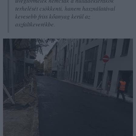
üvegtörmelék nemcsak a hulladéklerakók
terhelését csökkenti, hanem használatával
kevesebb friss kőanyag kerül az
aszfaltkeverékbe.