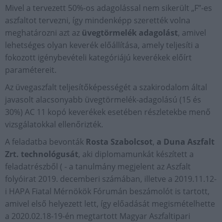
Mivel a tervezett 50%-os adagolással nem sikerült „F”-es
aszfaltot tervezni, így mindenképp szerették volna
meghatározni azt az
üvegtörmelék adagolást
, amivel
lehetséges olyan keverék előállítása, amely teljesíti a
fokozott igénybevételi kategóriájú keverékek előírt
paramétereit.
Az üvegaszfalt teljesítőképességét a szakirodalom által
javasolt alacsonyabb üvegtörmelék-adagolású (15 és
30%) AC 11 kopó keverékek esetében részletekbe menő
vizsgálatokkal ellenőrizték.
A feladatba bevonták
Rosta Szabolcsot
,
a Duna Aszfalt
Zrt. technológusát
, aki diplomamunkát készített a
feladatrészből ( - a tanulmány megjelent az Aszfalt
folyóirat 2019. decemberi számában, illetve a 2019.11.12-
i HAPA Fiatal Mérnökök Fórumán beszámolót is tartott,
amivel első helyezett lett, így előadását megismételhette
a 2020.02.18-19-én megtartott Magyar Aszfaltipari