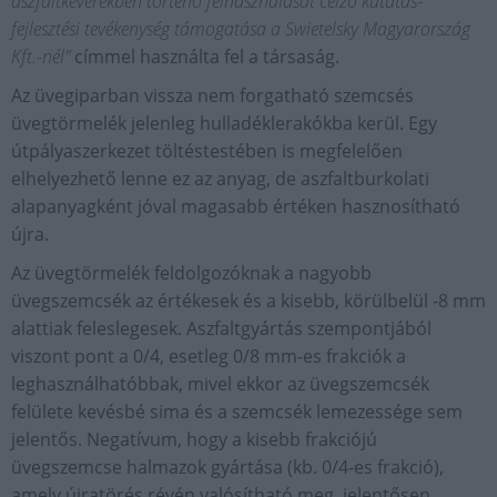
aszfaltkeverékben történő felhasználását célzó kutatás-
fejlesztési tevékenység támogatása a Swietelsky Magyarország
Kft.-nél”
címmel használta fel a társaság.
Az üvegiparban vissza nem forgatható szemcsés
üvegtörmelék jelenleg hulladéklerakókba kerül. Egy
útpályaszerkezet töltéstestében is megfelelően
elhelyezhető lenne ez az anyag, de aszfaltburkolati
alapanyagként jóval magasabb értéken hasznosítható
újra.
Az üvegtörmelék feldolgozóknak a nagyobb
üvegszemcsék az értékesek és a kisebb, körülbelül -8 mm
alattiak feleslegesek. Aszfaltgyártás szempontjából
viszont pont a 0/4, esetleg 0/8 mm-es frakciók a
leghasználhatóbbak, mivel ekkor az üvegszemcsék
felülete kevésbé sima és a szemcsék lemezessége sem
jelentős. Negatívum, hogy a kisebb frakciójú
üvegszemcse halmazok gyártása (kb. 0/4-es frakció),
amely újratörés révén valósítható meg, jelentősen