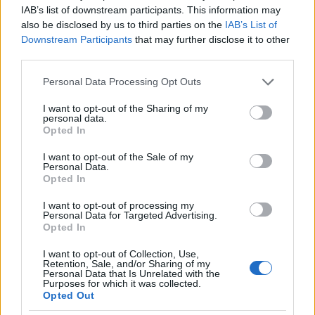
IAB’s list of downstream participants. This information may
hogy a keverék normál hőmérsékleten jobban kitér a
also be disclosed by us to third parties on the
IAB’s List of
tömörítő munka elől.
Downstream Participants
that may further disclose it to other
A SWIETELSKY mellett 2019 őszén az
Euroaszfalt Kft.
is
third parties.
épített a 7-es főúton Martonvásár határában egy
Please note that this website/app uses one or more Google
Personal Data Processing Opt Outs
kísérleti útszakaszt a Magyar Közút kutatási alapjának
services and may gather and store information including but
támogatásával.
not limited to your visit or usage behaviour. You may click to
I want to opt-out of the Sharing of my
personal data.
grant or deny consent to Google and its third-party tags to
Opted In
use your data for below specified purposes in below Google
consent section.
I want to opt-out of the Sale of my
Personal Data.
Opted In
I want to opt-out of processing my
Personal Data for Targeted Advertising.
Opted In
I want to opt-out of Collection, Use,
Retention, Sale, and/or Sharing of my
Personal Data that Is Unrelated with the
Purposes for which it was collected.
Opted Out