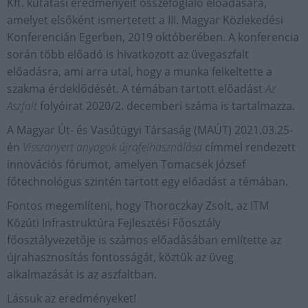
Kft. kutatási eredményeit összefoglaló előadására,
amelyet elsőként ismertetett a III. Magyar Közlekedési
Konferencián Egerben, 2019 októberében. A konferencia
során több előadó is hivatkozott az üvegaszfalt
előadásra, ami arra utal, hogy a munka felkeltette a
szakma érdeklődését. A témában tartott előadást
Az
Aszfalt
folyóirat 2020/2. decemberi száma is tartalmazza.
A Magyar Út- és Vasútügyi Társaság (MAÚT) 2021.03.25-
én
Visszanyert anyagok újrafelhasználása
címmel rendezett
innovációs fórumot, amelyen Tomacsek József
főtechnológus szintén tartott egy előadást a témában.
Fontos megemlíteni, hogy Thoroczkay Zsolt, az ITM
Közúti Infrastruktúra Fejlesztési Főosztály
főosztályvezetője is számos előadásában említette az
újrahasznosítás fontosságát, köztük az üveg
alkalmazását is az aszfaltban.
Lássuk az eredményeket!