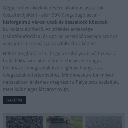
Gépjárművek közlekedésére alkalmas aszfaltok
összetevőjeként - akár 50% üvegadagolással -
kisforgalmú városi utak és összekötő közutak
burkolata építhető. Az útfelület érdessége
(csúszósurlódása) és optikai vezetőképessége azonos
vagy jobb a szokványos aszfaltokhoz képest.
Nehéz meghatározni, hogy a szabályozás változása, a
hulladékhasznosítás előtérbe helyezése vagy a
beruházók üvegaszfalt iránti igénye hiányzik az
üvegaszfalt elterjedéséhez. Mindenesetre bármilyen
napszakban érdemes megnézni a Pálya utca aszfaltját,
mert különleges látványt nyújt.
GALÉRIA