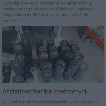
Egyesülés (HAPA) XX. nemzetközi konferenciáján -),
melyben az aszfaltkeverék öregítésének vizsgálata is
megtalálható az időjárás hosszú távú hatásának
modellezésére.
Aszfaltmechanikai eredmények
Az 50-nél is többféle aszfaltkeverékből kiválasztottak 8