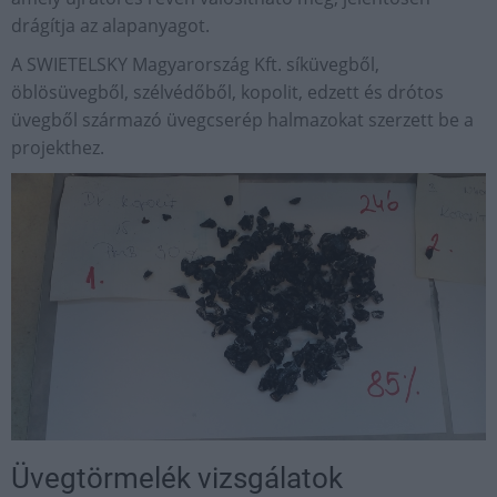
drágítja az alapanyagot.
A SWIETELSKY Magyarország Kft. síküvegből,
öblösüvegből, szélvédőből, kopolit, edzett és drótos
üvegből származó üvegcserép halmazokat szerzett be a
projekthez.
Üvegtörmelék vizsgálatok