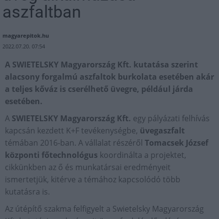
aszfaltban
magyarepitok.hu
2022.07.20. 07:54
A SWIETELSKY Magyarország Kft. kutatása szerint
alacsony forgalmú aszfaltok burkolata esetében akár
a teljes kőváz is cserélhető üvegre, például járda
esetében.
A
SWIETELSKY Magyarország Kft.
egy pályázati felhívás
kapcsán kezdett K+F tevékenységbe,
üvegaszfalt
témában 2016-ban. A vállalat részéről
Tomacsek József
központi főtechnológus
koordinálta a projektet,
cikkünkben az ő és munkatársai eredményeit
ismertetjük, kitérve a témához kapcsolódó több
kutatásra is.
Az útépítő szakma felfigyelt a Swietelsky Magyarország