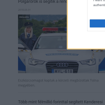
Polgárőrök is segítik a rendőrök munkáját
authenti
2018.03.31
Aktuális
Eszközcsomagot kaptak a körzeti megbízottak Tolna
megyében.
Több mint félmillió forinttal segített Kenderesi