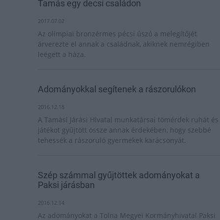
Tamás egy decsi családon
2017.07.02
Az olimpiai bronzérmes pécsi úszó a melegítőjét
árverezte el annak a családnak, akiknek nemrégiben
leégett a háza.
Adományokkal segítenek a rászorulókon
2016.12.18
A Tamási Járási Hivatal munkatársai tömérdek ruhát és
játékot gyűjtött össze annak érdekében, hogy szebbé
tehessék a rászoruló gyermekek karácsonyát.
Szép számmal gyűjtöttek adományokat a
Paksi járásban
2016.12.14
Az adományokat a Tolna Megyei Kormányhivatal Paksi