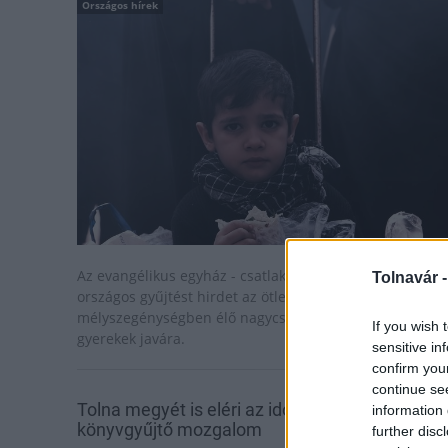
Országos hírek
Az evangélikus egyház - csatlakozva az akcióhoz -
Tolnavár 
országos gyűjtést hirdet az ötletadó,
mélyszegénységben élő nagycserkeszi és olcsvai
If you wish 
gyerekek javára.
sensitive in
confirm you
continue se
Tolna megyét is eléri az időseket segítő
information 
könyvgyűjtő mozgalom
further disc