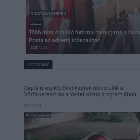
ORSZÁGOS HÍREK
advent
Több mint 4 millió forinttal támogatta a rás
Posta az adventi időszakban
2025.12.22
ADOMÁNY
Digitális eszközöket kaptak rászorulók a
Vöröskereszt és a Yettel közös programjában
2022.12.14
Országos hírek