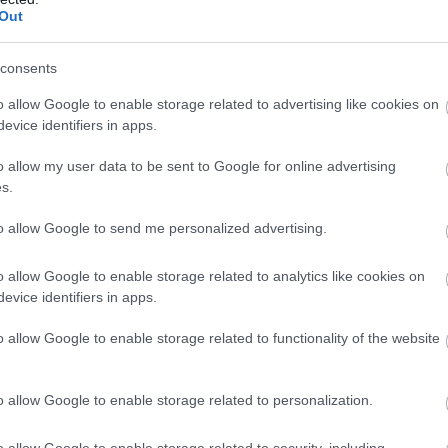
Out
Újra szekszárdi intézményeknek nyújt
támogatást a CabTec Kft.
consents
o allow Google to enable storage related to advertising like cookies on
2018.06.13
evice identifiers in apps.
Aktuális
o allow my user data to be sent to Google for online advertising
s.
to allow Google to send me personalized advertising.
o allow Google to enable storage related to analytics like cookies on
evice identifiers in apps.
o allow Google to enable storage related to functionality of the website
o allow Google to enable storage related to personalization.
Immár harmadik éve, hogy a CabTec Kft. 1 millió Ft-al
támogat szekszárdi oktatási-nevelési intézményeket.
o allow Google to enable storage related to security, including