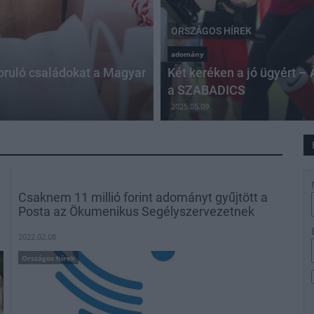
ORSZÁGOS HÍREK
adomány
zoruló családokat a Magyar
Két keréken a jó ügyért –
a SZABADICS
2025.05.09
Csaknem 11 millió forint adományt gyűjtött a
Posta az Ökumenikus Segélyszervezetnek
2022.02.08
Országos hírek