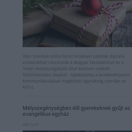
Idén tizenhat millió forint értékben jutottak digitális
eszközökhöz rászorulók a Magyar Vöröskereszt és a
Yettel mobilszolgáltató által közösen indított
felzárkóztatási alapból - tájékoztatta a kezdeményezés
kommunikációjával megbízott ügynökség szerdán az
MTI-t.
Mélyszegénységben élő gyerekeknek gyűjt az
evangélikus egyház
2021.12.07