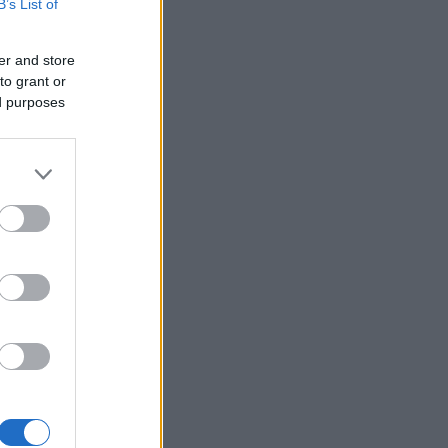
B’s List of
er and store
to grant or
ed purposes