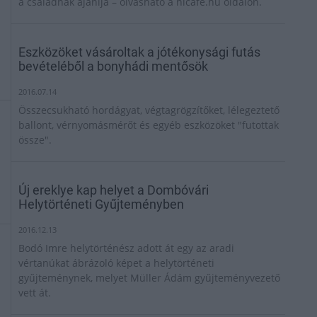
a családnak ajánlja – olvasható a nlcafe.hu oldalon.
Eszközöket vásároltak a jótékonysági futás
bevételéből a bonyhádi mentősök
2016.07.14
Összecsukható hordágyat, végtagrögzítőket, lélegeztető
ballont, vérnyomásmérőt és egyéb eszközöket "futottak
össze".
Új ereklye kap helyet a Dombóvári
Helytörténeti Gyűjteményben
2016.12.13
Bodó Imre helytörténész adott át egy az aradi
vértanúkat ábrázoló képet a helytörténeti
gyűjteménynek, melyet Müller Ádám gyűjteményvezető
vett át.