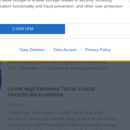
cation functionality and fraud prevention, and other user protection.
A Tolna Megyei Kormányhivatal munkatársai
adományokkal támogatják a rászoruló
családokat
CONFIRM
2017.12.12
„Nem az számít, hogy mennyit adunk, hanem hogy
mennyi szeretetet fektetünk az adásba” - Kalkuttai
Data Deletion
Data Access
Privacy Policy
Szent Teréz anya gondolatait idézte dr. Horváth Kálmán
kormánymegbízott a Tolna Megyei Kormányhivatal
2017. december 11-i karácsonyi adományátadásán.
Licittel segít Kenderesi Tamás a házát
elveszítő decsi családon
2017.05.26
Leégett egy Tolna megyei család teljes háza, ezért
Kenderesi Tamás úgy döntött, hogy árverésre bocsátja a
riói olimpián viselt melegítőjét, a befolyt összeget pedig