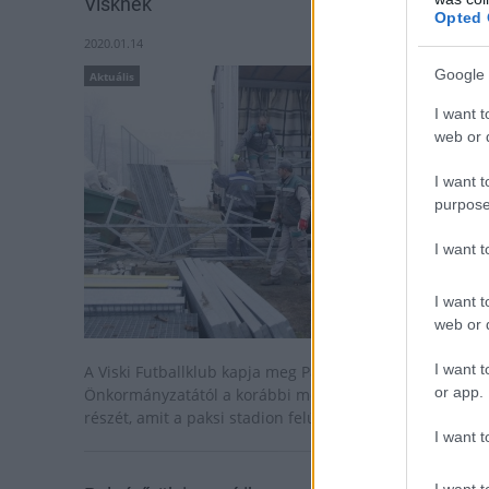
Visknek
Opted 
2020.01.14
Google 
Aktuális
I want t
web or d
I want t
purpose
I want 
I want t
web or d
I want t
A Viski Futballklub kapja meg Paks Város
or app.
Önkormányzatától a korábbi mobillelátó 450 férőhelyes
részét, amit a paksi stadion felújítása során használtak.
I want t
I want t