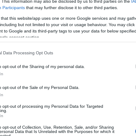
. This information may also be disclosed by us to third parties on the
IA
2020.05.22
Participants
that may further disclose it to other third parties.
Aktuális
 that this website/app uses one or more Google services and may gath
including but not limited to your visit or usage behaviour. You may click 
 to Google and its third-party tags to use your data for below specifi
ogle consent section.
l Data Processing Opt Outs
o opt-out of the Sharing of my personal data.
In
o opt-out of the Sale of my Personal Data.
In
Az Országos Mentőszolgálat (OMSZ) 105 új GPS-t -
i
útvonaltervezőt - kapott egy felajánlásnak köszönhetően
to opt-out of processing my Personal Data for Targeted
a koronavírus-járvány idején. A készülékeket a Nemzeti
ing.
In
Humanitárius Koordinációs Tanács (NHKT) döntése
alapján a Magyar Vöröskereszt segítségével juttatták
o opt-out of Collection, Use, Retention, Sale, and/or Sharing
célba.
ersonal Data that Is Unrelated with the Purposes for which it
lected.