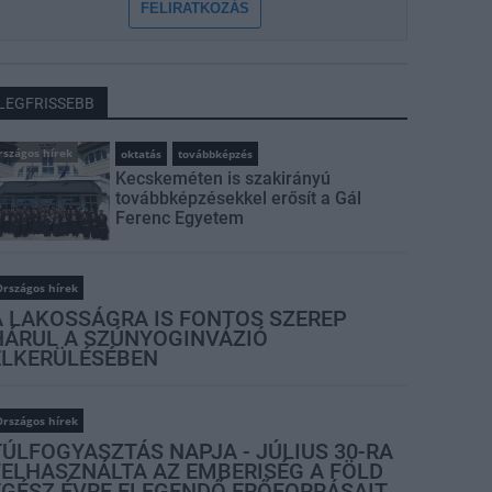
FELIRATKOZÁS
LEGFRISSEBB
rszágos hírek
oktatás
továbbképzés
Kecskeméten is szakirányú
továbbképzésekkel erősít a Gál
Ferenc Egyetem
rszágos hírek
A LAKOSSÁGRA IS FONTOS SZEREP
HÁRUL A SZÚNYOGINVÁZIÓ
ELKERÜLÉSÉBEN
rszágos hírek
TÚLFOGYASZTÁS NAPJA - JÚLIUS 30-RA
FELHASZNÁLTA AZ EMBERISÉG A FÖLD
EGÉSZ ÉVRE ELEGENDŐ ERŐFORRÁSAIT