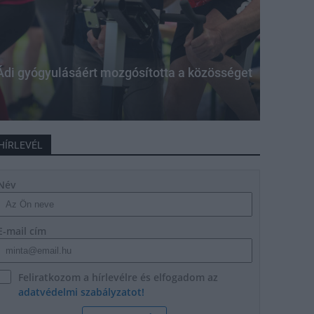
 Ádi gyógyulásáért mozgósította a közösséget
HÍRLEVÉL
Név
E-mail cím
Feliratkozom a hírlevélre és elfogadom az
adatvédelmi szabályzatot!