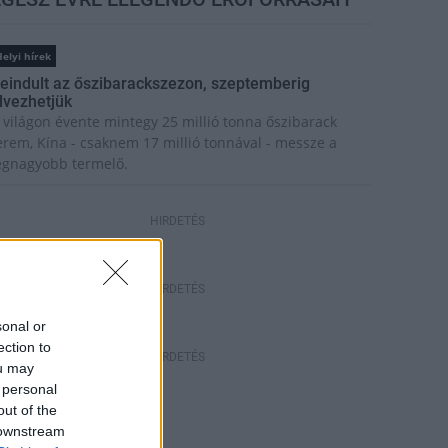
elyi hírek
eindult az őszibarackszezon, szeptemberig
lvezhetjük
 világon évente mintegy 25 millió tonna őszibarack
erem, Kína - csaknem 17 millió tonnával - messze a
egnagyobb termelő.
HIRDETÉS
HIRDETÉS
sonal or
ection to
HIRDETÉS
ou may
 personal
out of the
 downstream