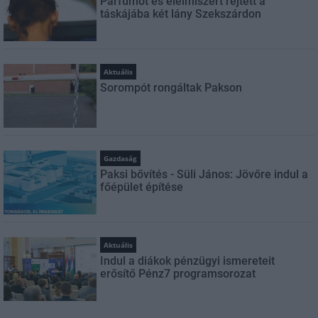
Parfümöt és élelmiszert rejtett a
táskájába két lány Szekszárdon
Aktuális
Sorompót rongáltak Pakson
Gazdaság
Paksi bővítés - Süli János: Jövőre indul a
főépület építése
Aktuális
Indul a diákok pénzügyi ismereteit
erősítő Pénz7 programsorozat