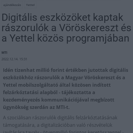
ajándékozás
Yettel
Digitális eszközöket kaptak
rászorulók a Vöröskereszt és
a Yettel közös programjában
MTI
2022.12.14. 15:31
Idén tizenhat millió forint értékben jutottak digitális
eszközökhöz rászorulók a Magyar Vöröskereszt és a
Yettel mobilszolgáltató által közösen indított
felzárkóztatási alapból - tájékoztatta a
kezdeményezés kommunikációjával megbízott
ügynökség szerdán az MTI-t.
A szociálisan rászorulók digitális felzárkóztatásának
támogatására, a digitalizációban való részvételük
javítására tavaly - ötvenmillió forintos keretösszeggel -