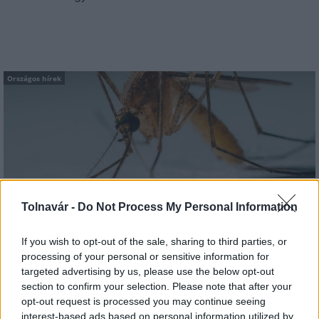
Országos hírek
A lakosságra is fontos szerep hárul a szúnyoginvázió
Tolnavár -
Do Not Process My Personal Information
elkerülésében
If you wish to opt-out of the sale, sharing to third parties, or
processing of your personal or sensitive information for
targeted advertising by us, please use the below opt-out
section to confirm your selection. Please note that after your
Országos hírek
opt-out request is processed you may continue seeing
interest-based ads based on personal information utilized by