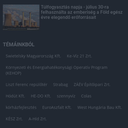
Túlfogyasztás napja - július 30-ra
felhasználta az emberiség a Föld egész
évre elegendő erőforrásait
TÉMÁINKBÓL
Swietelsky Magyarország Kft.
Ke-Víz 21 Zrt.
Környezeti és Energiahatékonysági Operatív Program
(KEHOP)
Liszt Ferenc repülőtér
Strabag
ZÁÉV Építőipari Zrt.
Hódút Kft.
HE-DO Kft.
szennyvíz
Colas
kórházfejlesztés
EuroAszfalt Kft.
West Hungária Bau Kft.
KÉSZ Zrt.
A-Híd Zrt.