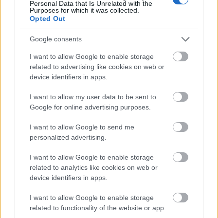
Personal Data that Is Unrelated with the
Purposes for which it was collected.
Opted Out
Google consents
I want to allow Google to enable storage
related to advertising like cookies on web or
device identifiers in apps.
Hódmezővásárhely
iskolaépítés
FERROÉP Zrt.
oktatási beruházás
I want to allow my user data to be sent to
Másfélszeresére bővítik Hódmezővásárhely jó hírű
Google for online advertising purposes.
református iskoláját
A Szőnyi Benjámin Általános Iskola fejlesztését a FERROÉP
I want to allow Google to send me
kivitelezheti; a munkák csaknem egy évig tartanak majd.
personalized advertising.
I want to allow Google to enable storage
Látványos építési szakasz indult be a
related to analytics like cookies on web or
Flórián téri felüljárón
device identifiers in apps.
I want to allow Google to enable storage
related to functionality of the website or app.
Paks II.: Mit jelent az 5. blokk új