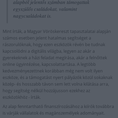
alapból jelentős számban támogattak
egyszülős családokat, valamint
nagycsaládokat is.
Mint írták, a Magyar Vöröskereszt tapasztalatai alapján
számos esetben jelent hatalmas segítséget a
rászorulóknak, hogy ezen eszközök révén be tudnak
kapcsolódni a digitális világba, legyen az akár a
gyerekeknek a házi feladat megírása, akár a felnőttek
online ügyintézése, kapcsolattartása. A legtöbb
kedvezményezettnek korábban még nem volt ilyen
eszköze, és a támogatást nyert pályázók közül sokaknak
közép- és hosszabb távon sem lett volna kilátása arra,
hogy segítség nélkül hozzájusson ezekhez az
eszközökhöz - írták.
Az alap fenntartható finanszírozásához a kiírók továbbra
is várják vállalatok és magánszemélyek adományait.