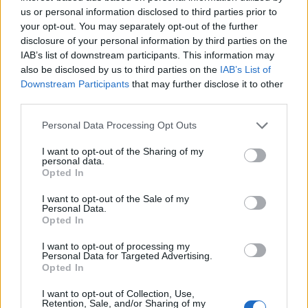
us or personal information disclosed to third parties prior to
your opt-out. You may separately opt-out of the further
disclosure of your personal information by third parties on the
IAB’s list of downstream participants. This information may
also be disclosed by us to third parties on the
IAB’s List of
Downstream Participants
that may further disclose it to other
Itt az ÉVOSZ megoldása a hőhullámok és az
third parties.
energiakrízis kezelésére
Please note that this website/app uses one or more Google
Personal Data Processing Opt Outs
services and may gather and store information including but
not limited to your visit or usage behaviour. You may click to
I want to opt-out of the Sharing of my
personal data.
grant or deny consent to Google and its third-party tags to
Opted In
use your data for below specified purposes in below Google
consent section.
I want to opt-out of the Sale of my
Personal Data.
MAGYAR ÉPÍTŐK
Opted In
I want to opt-out of processing my
Mi épül?
Personal Data for Targeted Advertising.
Opted In
I want to opt-out of Collection, Use,
Retention, Sale, and/or Sharing of my