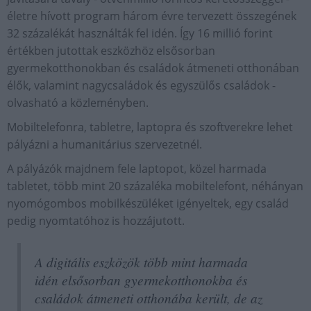
életre hívott program három évre tervezett összegének
32 százalékát használták fel idén. Így 16 millió forint
értékben jutottak eszközhöz elsősorban
gyermekotthonokban és családok átmeneti otthonában
élők, valamint nagycsaládok és egyszülős családok -
olvasható a közleményben.
Mobiltelefonra, tabletre, laptopra és szoftverekre lehet
pályázni a humanitárius szervezetnél.
A pályázók majdnem fele laptopot, közel harmada
tabletet, több mint 20 százaléka mobiltelefont, néhányan
nyomógombos mobilkészüléket igényeltek, egy család
pedig nyomtatóhoz is hozzájutott.
A digitális eszközök több mint harmada
idén elsősorban gyermekotthonokba és
családok átmeneti otthonába került, de az