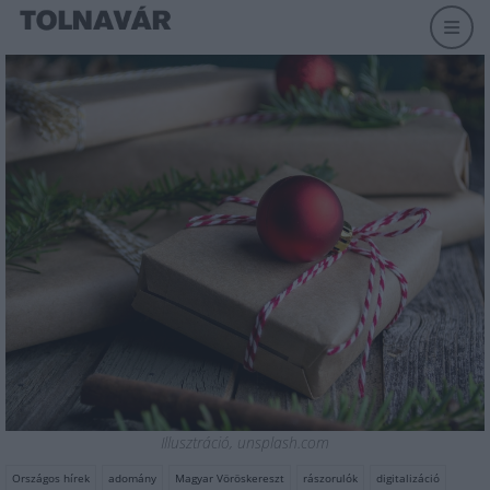
Illusztráció, unsplash.com
Országos hírek
adomány
Magyar Vöröskereszt
rászorulók
digitalizáció