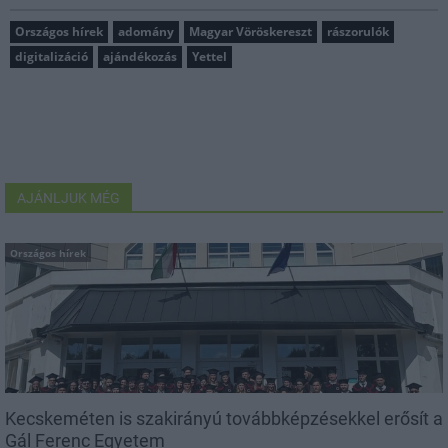
Országos hírek
adomány
Magyar Vöröskereszt
rászorulók
digitalizáció
ajándékozás
Yettel
AJÁNLJUK MÉG
Országos hírek
Kecskeméten is szakirányú továbbképzésekkel erősít a
Gál Ferenc Egyetem