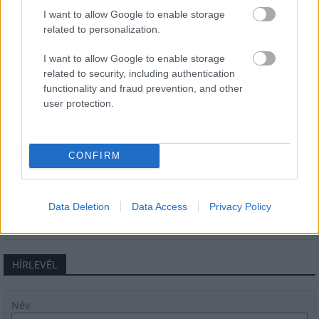
mérföldköve a felülvizsgálat
I want to allow Google to enable storage
árnyékában?
related to personalization.
I want to allow Google to enable storage
Elkészült a Liszt Ferenc repülőtér
related to security, including authentication
közelében lévő logisztikai bázis út- és
functionality and fraud prevention, and other
közműhálózatának fejlesztése
user protection.
Látlelet a hazai víziközművekről?
CONFIRM
Egyetlen, fél évszázados vezetéken
múlt Bicske vízellátása
Data Deletion
Data Access
Privacy Policy
HÍRLEVÉL
Név