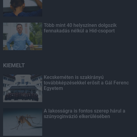
Több mint 40 helyszínen dolgozik
fennakadás nélkül a Híd-csoport
KIEMELT
Kecskeméten is szakirányú
továbbképzésekkel erősít a Gál Ferenc
Egyetem
A lakosságra is fontos szerep hárul a
szúnyoginvázió elkerülésében