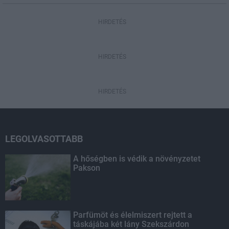
HIRDETÉS
HIRDETÉS
HIRDETÉS
LEGOLVASOTTABB
A hőségben is védik a növényzetet
Pakson
Parfümöt és élelmiszert rejtett a
táskájába két lány Szekszárdon