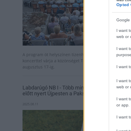
Opted 
Google 
I want t
web or d
I want t
A program öt helyszínen tizenhárom zenekari és szóló
purpose
koncerttel várja a közönséget Tolna vármegyében
augusztus 17-ig.
I want 
I want t
web or d
Labdarúgó NB I - Több mint nyolcezer néző
előtt nyert Újpesten a Paks
I want t
2025.08.11
or app.
I want t
I want t