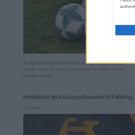
authenti
Az Újpest a hajrában hajtott az egyenlítésért, de a
Brodic-Kovácsik párharcot kétszer is utóbbi, a Paks
kapusa nyerte.
Kerékpárút épül a buszpályaudvartól Palánkig
2025.08.06