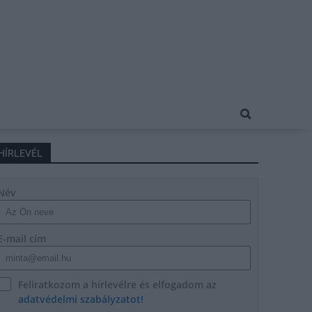
HÍRLEVÉL
Név
E-mail cím
Feliratkozom a hírlevélre és elfogadom az
adatvédelmi szabályzatot!