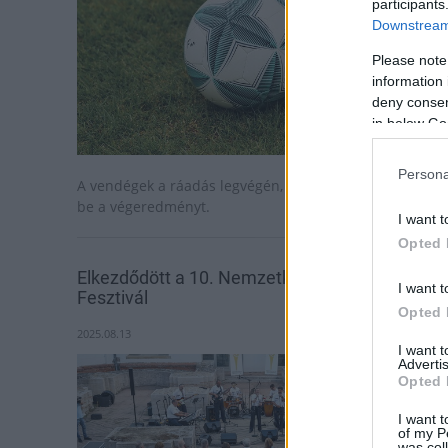
participants
Downstream 
Please note
information 
deny consent
in below Go
Persona
A vendégek a ráadás legvégén, a 96. percben állították
be a végeredményt.
I want t
Opted 
Elkezdődött a 10. Nemzetközi Fúvós Napok
I want t
Fesztivál
Opted 
2025.08.13
I want 
Advertis
Opted 
I want t
of my P
was col