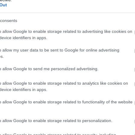
Out
consents
o allow Google to enable storage related to advertising like cookies on
evice identifiers in apps.
o allow my user data to be sent to Google for online advertising
s.
to allow Google to send me personalized advertising.
A szúnyoggyérítés heti programja megtalálható a
katasztrófavédelem honlapján.
o allow Google to enable storage related to analytics like cookies on
evice identifiers in apps.
205 millió forintot kap Szekszárd
o allow Google to enable storage related to functionality of the website
záportározókra és vízvisszatartásra
2025.08.08
o allow Google to enable storage related to personalization.
o allow Google to enable storage related to security, including