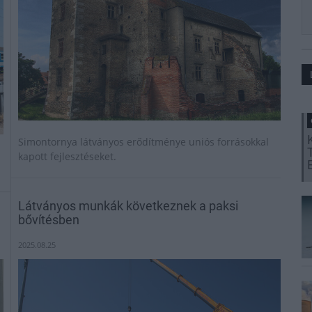
Simontornya látványos erődítménye uniós forrásokkal
kapott fejlesztéseket.
Látványos munkák következnek a paksi
bővítésben
2025.08.25