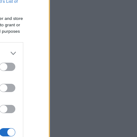
B’s List of
er and store
to grant or
ed purposes