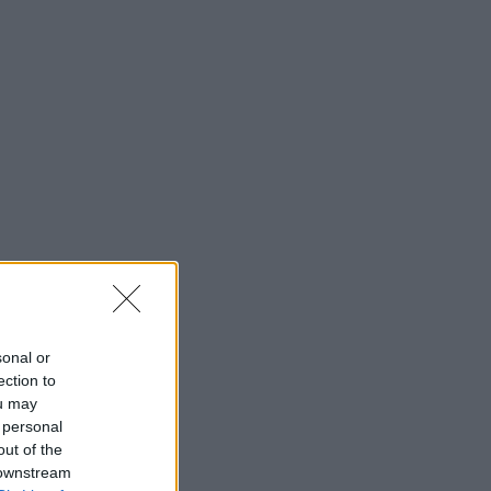
sonal or
ection to
ou may
 personal
out of the
 downstream