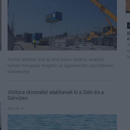
H
B
é
A
t
l
Fontos állomás lesz az első beton öntése, amelyet
három hónappal megelőz az úgynevezett szerelőbeton
kivitelezése.
Vízitúra útvonalat alakítanak ki a Sión és a
Sárvízen
2025.08.18