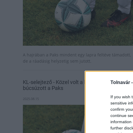
A hajrában a Paks mindent egy lapra feltéve támadott,
de a ráadásig helyzetig sem jutott.
KL-selejtező - Közel volt a bravúrhoz, de
Tolnavár 
búcsúzott a Paks
If you wish 
2025.08.15
sensitive in
confirm you
continue se
information 
further disc