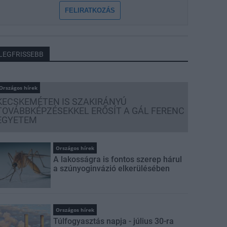
FELIRATKOZÁS
LEGFRISSEBB
Országos hírek
KECSKEMÉTEN IS SZAKIRÁNYÚ
TOVÁBBKÉPZÉSEKKEL ERŐSÍT A GÁL FERENC
EGYETEM
Országos hírek
A lakosságra is fontos szerep hárul
a szúnyoginvázió elkerülésében
Országos hírek
Túlfogyasztás napja - július 30-ra