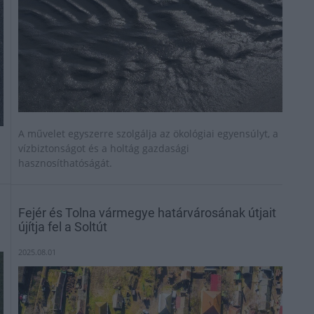
A művelet egyszerre szolgálja az ökológiai egyensúlyt, a
vízbiztonságot és a holtág gazdasági
hasznosíthatóságát.
Fejér és Tolna vármegye határvárosának útjait
újítja fel a Soltút
2025.08.01