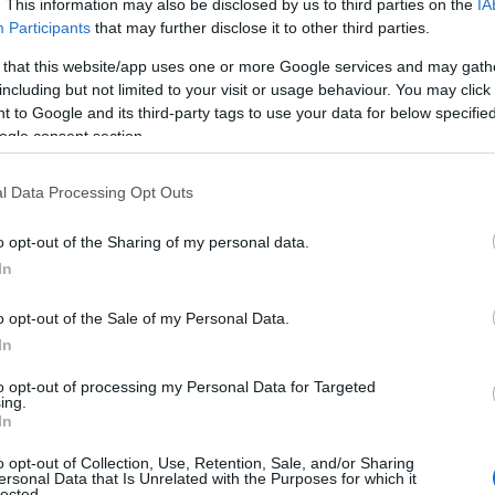
. This information may also be disclosed by us to third parties on the
IA
Participants
that may further disclose it to other third parties.
 that this website/app uses one or more Google services and may gath
including but not limited to your visit or usage behaviour. You may click 
 to Google and its third-party tags to use your data for below specifi
ogle consent section.
l Data Processing Opt Outs
A vízpótlást a tulajdonosi jogokat gyakorló
o opt-out of the Sharing of my personal data.
Agrárminisztérium által meghirdetett Vizet a tájba!
In
program keretében végzik.
o opt-out of the Sale of my Personal Data.
In
Tolna vármegyében is lesz szúnyoggyérítés a
héten
to opt-out of processing my Personal Data for Targeted
ing.
2025.08.12
In
o opt-out of Collection, Use, Retention, Sale, and/or Sharing
ersonal Data that Is Unrelated with the Purposes for which it
lected.