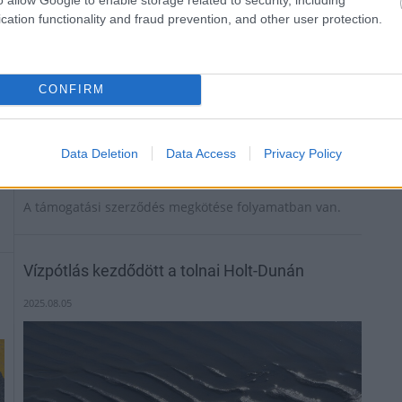
cation functionality and fraud prevention, and other user protection.
CONFIRM
Data Deletion
Data Access
Privacy Policy
A támogatási szerződés megkötése folyamatban van.
Vízpótlás kezdődött a tolnai Holt-Dunán
2025.08.05