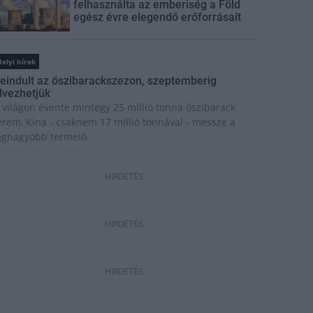
felhasználta az emberiség a Föld
egész évre elegendő erőforrásait
elyi hírek
eindult az őszibarackszezon, szeptemberig
lvezhetjük
 világon évente mintegy 25 millió tonna őszibarack
erem, Kína - csaknem 17 millió tonnával - messze a
egnagyobb termelő.
HIRDETÉS
HIRDETÉS
HIRDETÉS