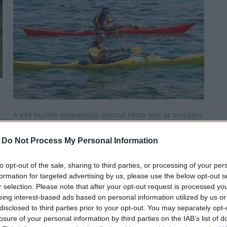
A Kék Hullám elnevezésű útvonal része lesz az országos
vízitúra-hálózatnak
-
Do Not Process My Personal Information
Vízpótlás kezdődött a gemenci erdőben
to opt-out of the sale, sharing to third parties, or processing of your per
formation for targeted advertising by us, please use the below opt-out s
2025.08.14
r selection. Please note that after your opt-out request is processed y
eing interest-based ads based on personal information utilized by us or
disclosed to third parties prior to your opt-out. You may separately opt-
losure of your personal information by third parties on the IAB’s list of