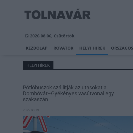
2026.08.06, Csütörtök
KEZDŐLAP
ROVATOK
HELYI HÍREK
ORSZÁGOS
HELYI HÍREK
Pótlóbuszok szállítják az utasokat a
Dombóvár–Gyékényes vasútvonal egy
szakaszán
2025.08.29