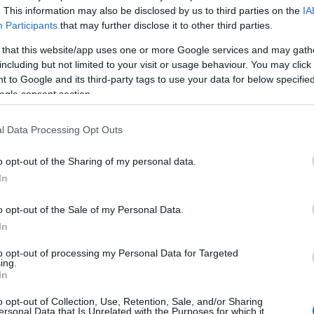
. This information may also be disclosed by us to third parties on the
IA
Participants
that may further disclose it to other third parties.
 that this website/app uses one or more Google services and may gath
including but not limited to your visit or usage behaviour. You may click 
 to Google and its third-party tags to use your data for below specifi
ogle consent section.
égeként Szekszárdra látogatott Dr. Juhász Árpád,
nikus filmek állandó geológus szakértője, akivel
l Data Processing Opt Outs
ert a város részéről dr. Fusz György alpolgármester
ook oldalán
.
o opt-out of the Sharing of my personal data.
In
o opt-out of the Sale of my Personal Data.
In
to opt-out of processing my Personal Data for Targeted
ing.
In
o opt-out of Collection, Use, Retention, Sale, and/or Sharing
ersonal Data that Is Unrelated with the Purposes for which it