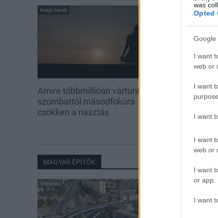
was col
Helyi hírek
Helyi hírek
Opted 
Google 
I want t
web or d
I want t
Amire többmillióan vártunk:
A hőségben is
purpose
szombattól másodfokúra
növényzetet 
csökken a riasztás
I want 
I want t
web or d
MAGYAR ÉPÍTŐK
I want t
or app.
Útépítés
I want t