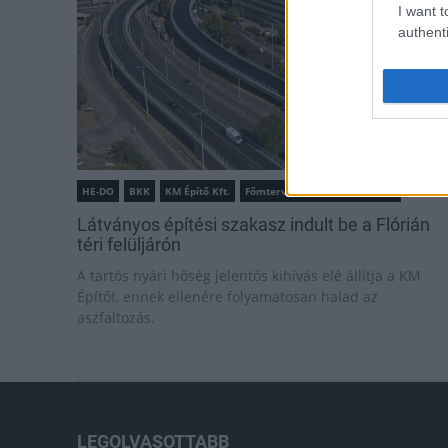
I want t
authenti
HE-DO
BKK
KM Építő Kft.
Főmterv Mérnöki Tervező Zrt.
Látványos építési szakasz indult be a Flórián
téri felüljárón
A tartós nyári hőség jelentős kihívás elé állítja a KM
Építőt, ennek ellenére folyamatosan halad az
aszfaltozás.
LEGOLVASOTTABB