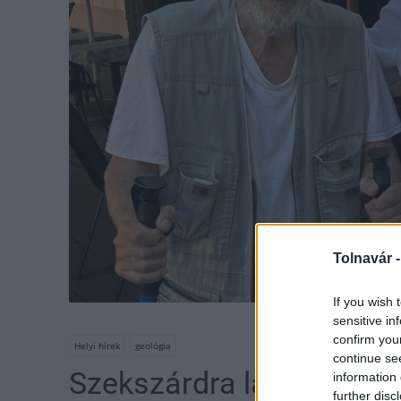
Tolnavár 
If you wish 
Fotó: Szek
sensitive in
confirm you
Helyi hírek
geológia
continue se
Szekszárdra látogatott 
information 
further disc