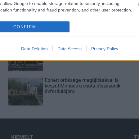
o allow Google to enable storage related to security, including
cation functionality and fraud prevention, and other user protection.
Elkészült a Liszt Ferenc repülőtér
közelében lévő logisztikai bázis út-
és közműhálózatának fejlesztése
CONFIRM
Látlelet a hazai víziközművekről?
Data Deletion
Data Access
Privacy Policy
Egyetlen, fél évszázados
vezetéken múlt Bicske vízellátása
Épített öröksége megújításával is
készül Mohács a csata ötszázadik
évfordulójára
KIEMELT
T