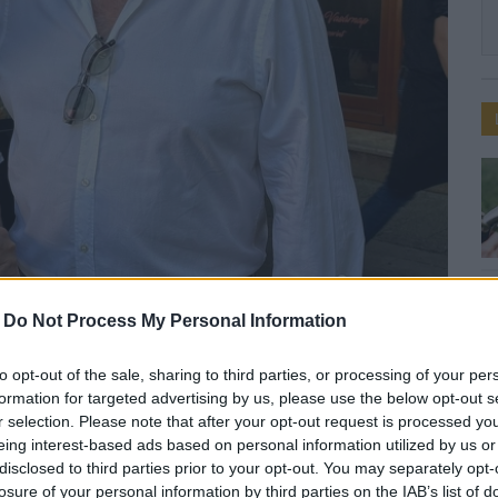
-
Do Not Process My Personal Information
to opt-out of the sale, sharing to third parties, or processing of your per
szárd / Facebook
formation for targeted advertising by us, please use the below opt-out s
r selection. Please note that after your opt-out request is processed y
eing interest-based ads based on personal information utilized by us or
Dr. Juhász Árpád
disclosed to third parties prior to your opt-out. You may separately opt-
losure of your personal information by third parties on the IAB’s list of