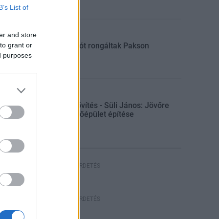
B’s List of
er and store
Aktuális
to grant or
Sorompót rongáltak Pakson
ed purposes
Gazdaság
Paksi bővítés - Süli János: Jövőre
indul a főépület építése
HIRDETÉS
HIRDETÉS