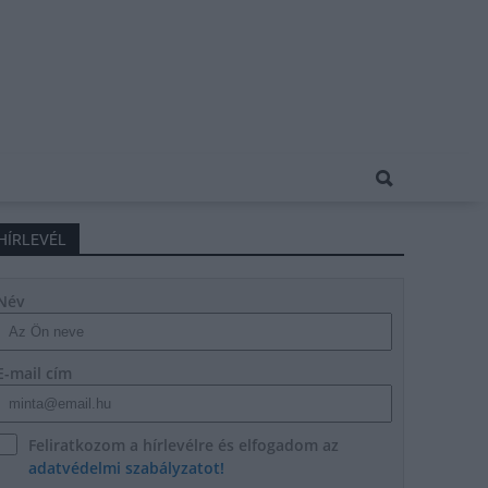
HÍRLEVÉL
Név
E-mail cím
Feliratkozom a hírlevélre és elfogadom az
adatvédelmi szabályzatot!