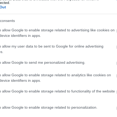
lected.
Helyi hírek
Out
consents
o allow Google to enable storage related to advertising like cookies on
evice identifiers in apps.
o allow my user data to be sent to Google for online advertising
 védik a
Idén is PajTáska, egy táskányi
s.
Pakson
segítség a paksi
iskolakezdéshez
to allow Google to send me personalized advertising.
o allow Google to enable storage related to analytics like cookies on
evice identifiers in apps.
o allow Google to enable storage related to functionality of the website
Paks II.: Mit jelent az 5. blokk új
mérföldköve a felülvizsgálat
o allow Google to enable storage related to personalization.
árnyékában?