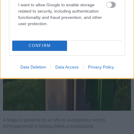
I want to allow Google to enable storage
related to security, including authentication
functionality and fraud prevention, and other
A szekszárdi Magura patak környezete is megtisztult
user protection.
2021.11.29
Helyi hírek
CONFIRM
Data Deletion
Data Access
Privacy Policy
A Magura pataknál és az M9-es autópályára vezető
körforgalomnál is befejeződtek a munkálatok.