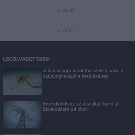
HIRDETÉS
HIRDETÉS
LEGOLVASOTTABB
A lakosságra is fontos szerep hárul a
szúnyoginvázió elkerülésében
Energiaválság: az éjszakai fordulat
bizakodásra ad okot