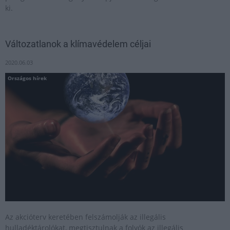
ki.
Változatlanok a klímavédelem céljai
2020.06.03
Országos hírek
Az akcióterv keretében felszámolják az illegális
hulladéktárolókat, megtisztulnak a folyók az illegális