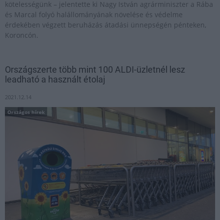
kötelességünk – jelentette ki Nagy István agrárminiszter a Rába
és Marcal folyó halállományának növelése és védelme
érdekében végzett beruházás átadási ünnepségén pénteken,
Koroncón.
Országszerte több mint 100 ALDI-üzletnél lesz
leadható a használt étolaj
2021.12.14
Országos hírek