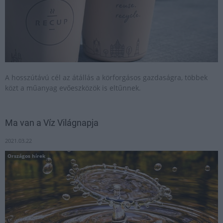
A hosszútávú cél az átállás a körforgásos gazdaságra, többek
közt a műanyag evőeszközök is eltűnnek.
Ma van a Víz Világnapja
2021.03.22
Országos hírek