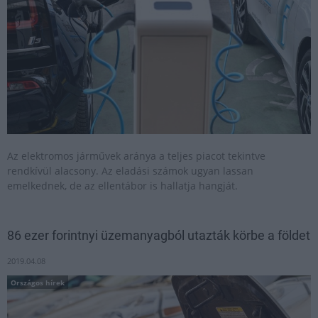
Az elektromos járművek aránya a teljes piacot tekintve
rendkívül alacsony. Az eladási számok ugyan lassan
emelkednek, de az ellentábor is hallatja hangját.
86 ezer forintnyi üzemanyagból utazták körbe a földet
2019.04.08
Országos hírek