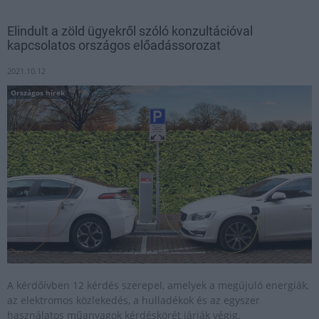
Elindult a zöld ügyekről szóló konzultációval
kapcsolatos országos előadássorozat
2021.10.12
Országos hírek
A kérdőívben 12 kérdés szerepel, amelyek a megújuló energiák,
az elektromos közlekedés, a hulladékok és az egyszer
használatos műanyagok kérdéskörét járják végig.