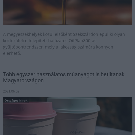
A megyeszékhelyek közül elsőként Szekszárdon épül ki olyan
közterületre telepített hálózatos OilPlan800-as
gyűjtőpontrendszer, mely a lakosság számára könnyen
elérhető.
Több egyszer használatos műanyagot is betiltanak
Magyarországon
2021.06.02
Országos hírek