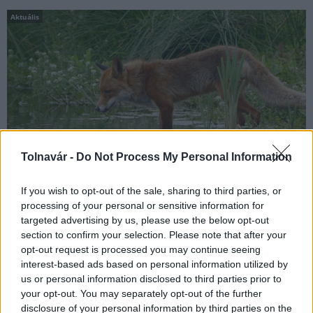
Aktuális
Tolnavár -
Do Not Process My Personal Information
If you wish to opt-out of the sale, sharing to third parties, or
2017. május 26. és 27. között első alkalommal kerül
processing of your personal or sensitive information for
megrendezésre Szekszárdon az Országos Természet- és
targeted advertising by us, please use the below opt-out
Környezetvédelmi Filmnapok. A kétnapos rendezvényen többek
section to confirm your selection. Please note that after your
között ingyenesen látogatható folyamatos természetfilm
opt-out request is processed you may continue seeing
vetítések és kiállítások várják az érdeklődőket.
interest-based ads based on personal information utilized by
us or personal information disclosed to third parties prior to
your opt-out. You may separately opt-out of the further
disclosure of your personal information by third parties on the