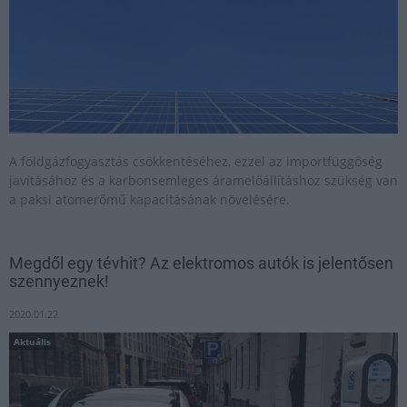
A földgázfogyasztás csökkentéséhez, ezzel az importfüggőség
javításához és a karbonsemleges áramelőállításhoz szükség van
a paksi atomerőmű kapacitásának növelésére.
Megdől egy tévhit? Az elektromos autók is jelentősen
szennyeznek!
2020.01.22
Aktuális