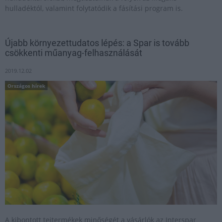
hulladéktól, valamint folytatódik a fásítási program is.
Újabb környezettudatos lépés: a Spar is tovább
csökkenti műanyag-felhasználását
2019.12.02
Országos hírek
A kibontott tejtermékek minőségét a vásárlók az Interspar