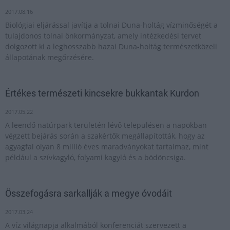
2017.08.16
Biológiai eljárással javítja a tolnai Duna-holtág vízminőségét a
tulajdonos tolnai önkormányzat, amely intézkedési tervet
dolgozott ki a leghosszabb hazai Duna-holtág természetközeli
állapotának megőrzésére.
Értékes természeti kincsekre bukkantak Kurdon
2017.05.22
A leendő natúrpark területén lévő településen a napokban
végzett bejárás során a szakértők megállapították, hogy az
agyagfal olyan 8 millió éves maradványokat tartalmaz, mint
például a szívkagyló, folyami kagyló és a bödöncsiga.
Összefogásra sarkallják a megye óvodáit
2017.03.24
A víz világnapja alkalmából konferenciát szervezett a