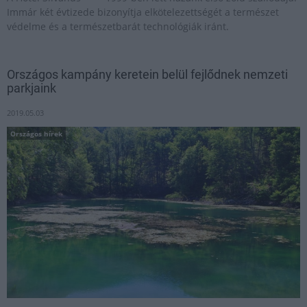
Immár két évtizede bizonyítja elkötelezettségét a természet
védelme és a természetbarát technológiák iránt.
Országos kampány keretein belül fejlődnek nemzeti
parkjaink
2019.05.03
Országos hírek