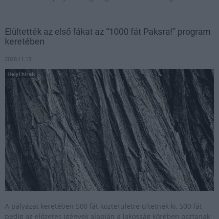
Elültették az első fákat az “1000 fát Paksra!” program
keretében
2020.11.13
Helyi hírek
A pályázat keretében 500 fát közterületre ültetnek ki, 500 fát
pedig az előzetes igények alapján a lakosság körében osztanak