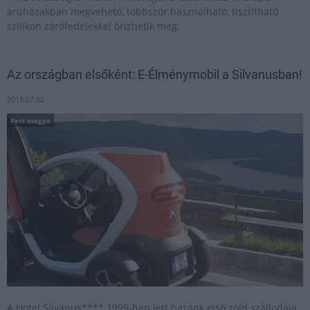
áruházakban megvehető, többször használható, tisztítható
szilikon zárófedelekkel őrizhetik meg.
Az országban elsőként: E-Élménymobil a Silvanusban!
2019.07.02
Pest megye
A Hotel Silvanus**** 1999-ben lett hazánk első zöld szállodája.