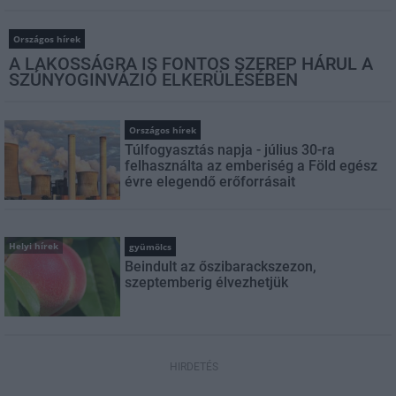
Országos hírek
A LAKOSSÁGRA IS FONTOS SZEREP HÁRUL A
SZÚNYOGINVÁZIÓ ELKERÜLÉSÉBEN
Országos hírek
Túlfogyasztás napja - július 30-ra
felhasználta az emberiség a Föld egész
évre elegendő erőforrásait
Helyi hírek
gyümölcs
Beindult az őszibarackszezon,
szeptemberig élvezhetjük
HIRDETÉS