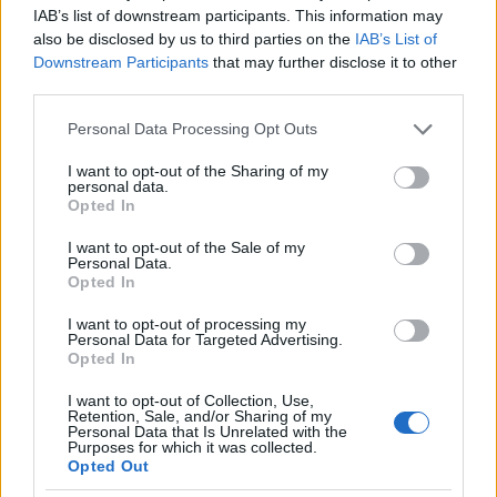
Az IKEA jövőre megszünteti az egyszer használatos
IAB’s list of downstream participants. This information may
műanyag termékeket
also be disclosed by us to third parties on the
IAB’s List of
Downstream Participants
that may further disclose it to other
2019.12.30
third parties.
Aktuális
Please note that this website/app uses one or more Google
Personal Data Processing Opt Outs
services and may gather and store information including but
not limited to your visit or usage behaviour. You may click to
I want to opt-out of the Sharing of my
personal data.
grant or deny consent to Google and its third-party tags to
Opted In
use your data for below specified purposes in below Google
consent section.
I want to opt-out of the Sale of my
Personal Data.
Opted In
I want to opt-out of processing my
Personal Data for Targeted Advertising.
Opted In
2030-ra az IKEA csak olyan termékeket fog gyártani, amelyek
I want to opt-out of Collection, Use,
Retention, Sale, and/or Sharing of my
megújuló vagy újrahasznosított anyagokból készültek.
Personal Data that Is Unrelated with the
Purposes for which it was collected.
Opted Out