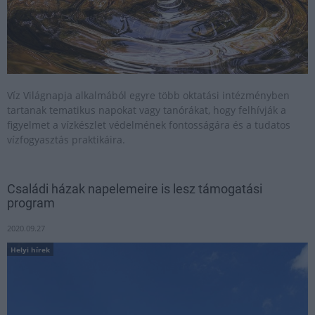
Víz Világnapja alkalmából egyre több oktatási intézményben
tartanak tematikus napokat vagy tanórákat, hogy felhívják a
figyelmet a vízkészlet védelmének fontosságára és a tudatos
vízfogyasztás praktikáira.
Családi házak napelemeire is lesz támogatási
program
2020.09.27
Helyi hírek