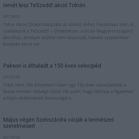
Ismét lesz TeSzedd! akció Tolnán
2017.08.23
Tolna Város Önkormányzata az elmúlt évhez hasonlóan idén is
csatlakozik a TeSzedd! – Önkéntesen a tiszta Magyarországért!
akcióhoz, amelyre ezúttal nem tavasszal, hanem szeptember
közepén kerül sor.
Pakson is áthaladt a 150 éves velocipéd
2017.07.05
Több mint 700 kilométert teker egy 150 éves velocipéddel a
Duna mentén Hidvégi-Üstös Pál azért, hogy felhívja a figyelmet
a folyó védelmének fontosságára.
Május végén Szekszárdra várják a természet
szerelmeseit
2017.05.22