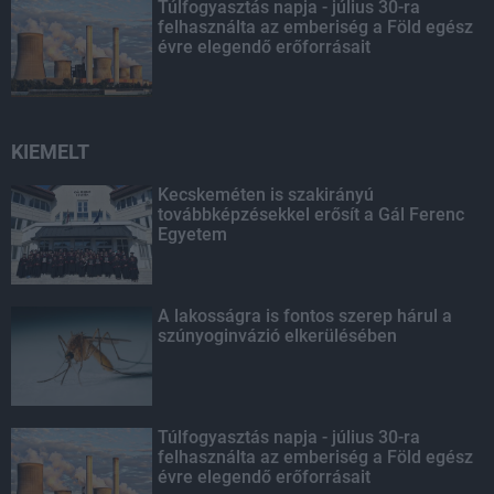
Túlfogyasztás napja - július 30-ra
felhasználta az emberiség a Föld egész
évre elegendő erőforrásait
KIEMELT
Kecskeméten is szakirányú
továbbképzésekkel erősít a Gál Ferenc
Egyetem
A lakosságra is fontos szerep hárul a
szúnyoginvázió elkerülésében
Túlfogyasztás napja - július 30-ra
felhasználta az emberiség a Föld egész
évre elegendő erőforrásait