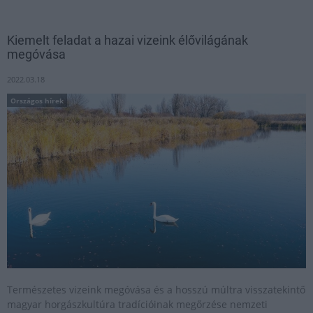
Kiemelt feladat a hazai vizeink élővilágának
megóvása
2022.03.18
Országos hírek
Természetes vizeink megóvása és a hosszú múltra visszatekintő
magyar horgászkultúra tradícióinak megőrzése nemzeti