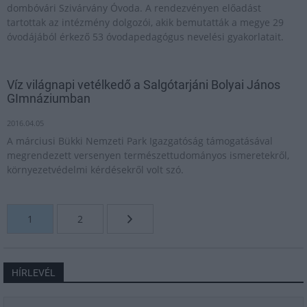
dombóvári Szivárvány Óvoda. A rendezvényen előadást
tartottak az intézmény dolgozói, akik bemutatták a megye 29
óvodájából érkező 53 óvodapedagógus nevelési gyakorlatait.
Víz világnapi vetélkedő a Salgótarjáni Bolyai János
GImnáziumban
2016.04.05
A márciusi Bükki Nemzeti Park Igazgatóság támogatásával
megrendezett versenyen természettudományos ismeretekről,
környezetvédelmi kérdésekről volt szó.
1
2
HÍRLEVÉL