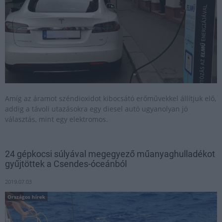
Amíg az áramot széndioxidot kibocsátó erőművekkel állítjuk elő,
addig a távoli utazásokra egy diesel autó ugyanolyan jó
választás, mint egy elektromos.
24 gépkocsi súlyával megegyező műanyaghulladékot
gyűjtöttek a Csendes-óceánból
2019.07.03
Országos hírek