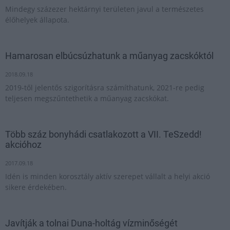
Mindegy százezer hektárnyi területen javul a természetes
élőhelyek állapota.
Hamarosan elbúcsúzhatunk a műanyag zacskóktól
2018.09.18
2019-től jelentős szigorításra számíthatunk, 2021-re pedig
teljesen megszűntethetik a műanyag zacskókat.
Több száz bonyhádi csatlakozott a VII. TeSzedd!
akcióhoz
2017.09.18
Idén is minden korosztály aktív szerepet vállalt a helyi akció
sikere érdekében.
Javítják a tolnai Duna-holtág vízminőségét