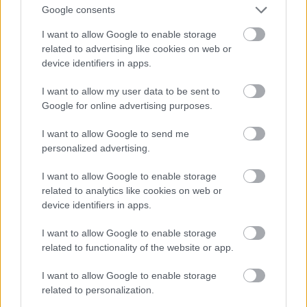
Horvát-magyar-lengyel közös projekt indult a
Google consents
társasházi épületfelújításokért
I want to allow Google to enable storage
2021.12.17
related to advertising like cookies on web or
Országos hírek
device identifiers in apps.
I want to allow my user data to be sent to
Google for online advertising purposes.
I want to allow Google to send me
personalized advertising.
I want to allow Google to enable storage
related to analytics like cookies on web or
device identifiers in apps.
I want to allow Google to enable storage
Horvát-magyar-lengyel együttműködésben kezdődött december
related to functionality of the website or app.
elején az a 29 hónapos program, amelynek célja, hogy az
épületenergetikai felújítások folyamatában érdekeltté tegye,
I want to allow Google to enable storage
ösztönözze és megfelelő képzéssel lássa el a társasházak
related to personalization.
üzemeltetőit, közös képviselőit és magukat a tulajdonosokat is.