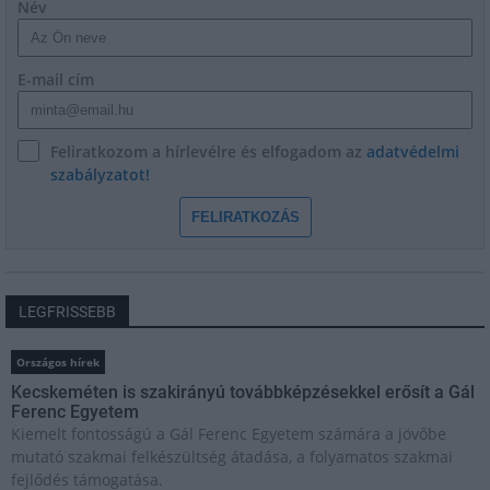
Név
E-mail cím
Feliratkozom a hírlevélre és elfogadom az
adatvédelmi
szabályzatot!
FELIRATKOZÁS
LEGFRISSEBB
Országos hírek
Kecskeméten is szakirányú továbbképzésekkel erősít a Gál
Ferenc Egyetem
Kiemelt fontosságú a Gál Ferenc Egyetem számára a jövőbe
mutató szakmai felkészültség átadása, a folyamatos szakmai
fejlődés támogatása.