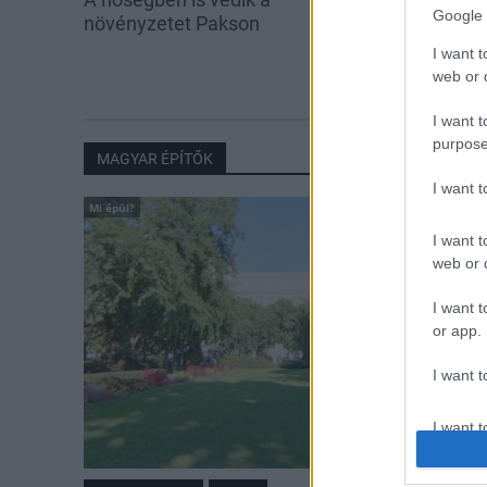
Google 
növényzetet Pakson
segítség a pak
iskolakezdés
I want t
web or d
I want t
purpose
MAGYAR ÉPÍTŐK
I want 
Mi épül?
I want t
web or d
I want t
or app.
I want t
I want t
authenti