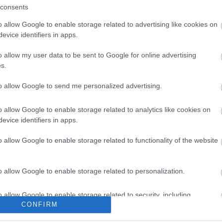
consents
si
fordulat bizakodásra ad okot
hez
o allow Google to enable storage related to advertising like cookies on
evice identifiers in apps.
o allow my user data to be sent to Google for online advertising
s.
to allow Google to send me personalized advertising.
Történelmi táj, amelynek minden
köve mesél – megújul a tatai
o allow Google to enable storage related to analytics like cookies on
Angolkert
evice identifiers in apps.
o allow Google to enable storage related to functionality of the website
M1 bővítés: már zajlik a teljesen új
Bicske Kelet csomópont építése
o allow Google to enable storage related to personalization.
o allow Google to enable storage related to security, including
Új gyalogosátkelők és jelzőlámpás
CONFIRM
cation functionality and fraud prevention, and other user protection.
csomópont épül Angyalföldön