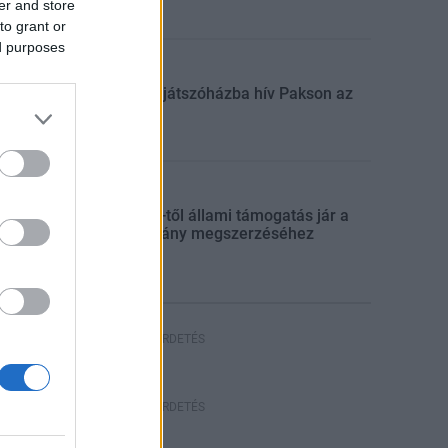
er and store
to grant or
ed purposes
Aktuális
Húsvéti játszóházba hív Pakson az
ASE
Aktuális
Július 1-től állami támogatás jár a
jogosítvány megszerzéséhez
HIRDETÉS
HIRDETÉS