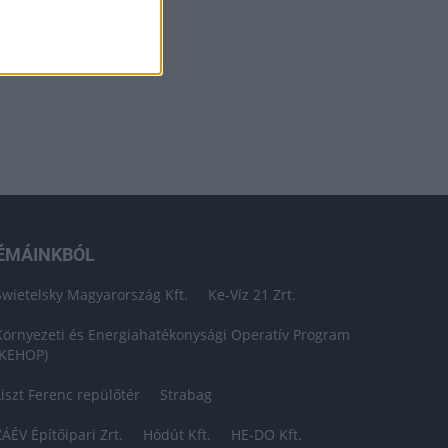
ÉMÁINKBÓL
Swietelsky Magyarország Kft.
Ke-Víz 21 Zrt.
Környezeti és Energiahatékonysági Operatív Program
(KEHOP)
Liszt Ferenc repülőtér
Strabag
ZÁÉV Építőipari Zrt.
Hódút Kft.
HE-DO Kft.