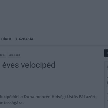
 HÍREK
GAZDASÁG
toló
velocipéd
 éves velocipéd
elocipéddel a Duna mentén Hidvégi-Üstös Pál azért,
fontosságára.