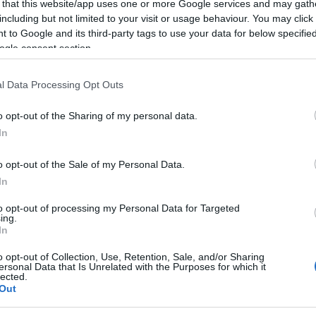
 that this website/app uses one or more Google services and may gath
including but not limited to your visit or usage behaviour. You may click 
 to Google and its third-party tags to use your data for below specifi
ogle consent section.
ultrasportoló
velocipéd
l Data Processing Opt Outs
o opt-out of the Sharing of my personal data.
In
o opt-out of the Sale of my Personal Data.
In
Aktuális
to opt-out of processing my Personal Data for Targeted
ing.
In
o opt-out of Collection, Use, Retention, Sale, and/or Sharing
ersonal Data that Is Unrelated with the Purposes for which it
lected.
Out
ka, egy táskányi
Energiaválság: az éjszakai