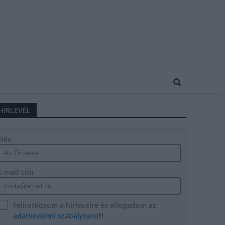
HÍRLEVÉL
Név
E-mail cím
Feliratkozom a hírlevélre és elfogadom az
adatvédelmi szabályzatot!