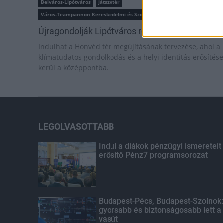
Belváros-Lipótváros
játszótér
Város-Teampannon Kereskedelmi és Szolgáltató Kft.
parkfelújítás
Újragondolják Lipótváros rejtett, zöld parkját
Indulhat a Honvéd tér megújításának tervezése, ahol a
klímatudatos gondolkodás és a helyi identitás erősítése
kerül a középpontba.
LEGOLVASOTTABB
Indul a diákok pénzügyi ismereteit
erősítő Pénz7 programsorozat
Budapest-Pécs, Budapest-Szolnok:
gyorsabb és biztonságosabb lett a
vasút