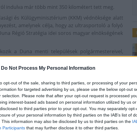
ól indulva már több mint 350 kilométert tett meg.
asági és Külügyminisztérium (KKM) védnöksége alatt
zést, amelynek célja, hogy az ultrasportoló a folyó
 Duna Régió Stratégia idei soros magyar elnökségének
kozik a Duna menti települések polgármestereivel,
ztésekről konzultál, az elhangzó javaslatokat pedig
ért felelős KKM felé.
-
Do Not Process My Personal Information
adta a sportolót a paksi városháza előtt.
to opt-out of the sale, sharing to third parties, or processing of your per
egy nemzetközi csapat élén kerékpározta és futotta
formation for targeted advertising by us, please use the below opt-out s
 szeptemberben kezdi meg a Duna teljes hosszának
r selection. Please note that after your opt-out request is processed y
eing interest-based ads based on personal information utilized by us or
disclosed to third parties prior to your opt-out. You may separately opt-
n három hónapot vesz igénybe, a tervek szerint a
losure of your personal information by third parties on the IAB’s list of
ia éves fórumának megnyitására érkezik Budapestre -
. This information may also be disclosed by us to third parties on the
IA
Participants
that may further disclose it to other third parties.