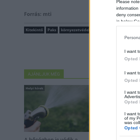
Please note
information 
Forrás: mti
deny consent
in below Go
Kitekintő
Paks
környezetvédelem
Duna Régió Stratégia
Persona
I want t
Opted 
I want t
AJÁNLJUK MÉG
Opted 
Helyi hírek
Helyi hírek
I want 
Advertis
Opted 
I want t
of my P
was col
Opted 
A hőségben is védik a
Idén is PajTás