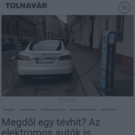
illusztráció
Aktuális
közlekedés
elektromos autó
környezetvédelem
élhető élet
Megdől egy tévhit? Az
elektromos autók is