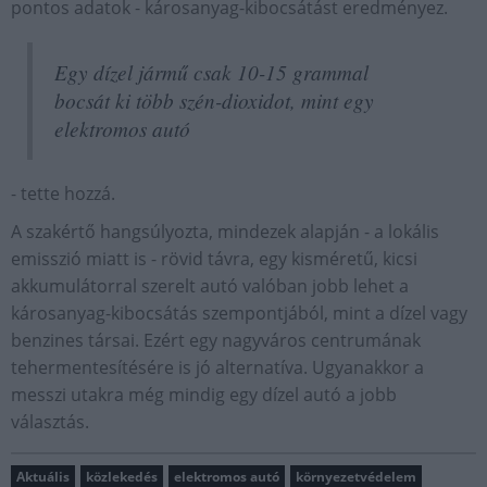
pontos adatok - károsanyag-kibocsátást eredményez.
Egy dízel jármű csak 10-15 grammal
bocsát ki több szén-dioxidot, mint egy
elektromos autó
- tette hozzá.
A szakértő hangsúlyozta, mindezek alapján - a lokális
emisszió miatt is - rövid távra, egy kisméretű, kicsi
akkumulátorral szerelt autó valóban jobb lehet a
károsanyag-kibocsátás szempontjából, mint a dízel vagy
benzines társai. Ezért egy nagyváros centrumának
tehermentesítésére is jó alternatíva. Ugyanakkor a
messzi utakra még mindig egy dízel autó a jobb
választás.
Aktuális
közlekedés
elektromos autó
környezetvédelem