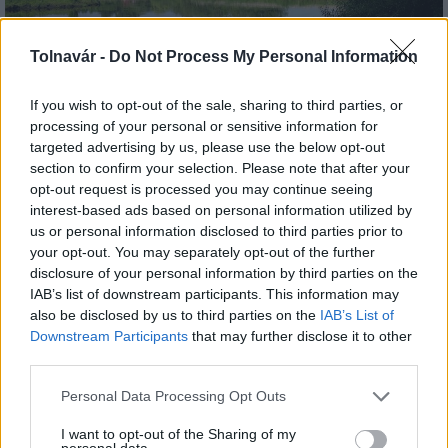
Tolnavár -
Do Not Process My Personal Information
Az atomerőmű egyetlen hatása a környezetre, hogy a
If you wish to opt-out of the sale, sharing to third parties, or
Duna vizét némileg felmelegíti
processing of your personal or sensitive information for
targeted advertising by us, please use the below opt-out
section to confirm your selection. Please note that after your
opt-out request is processed you may continue seeing
interest-based ads based on personal information utilized by
us or personal information disclosed to third parties prior to
your opt-out. You may separately opt-out of the further
MAGYAR ÉPÍTŐK
disclosure of your personal information by third parties on the
IAB’s list of downstream participants. This information may
also be disclosed by us to third parties on the
IAB’s List of
Aktuális
Downstream Participants
that may further disclose it to other
third parties.
Please note that this website/app uses one or more Google
Personal Data Processing Opt Outs
services and may gather and store information including but
not limited to your visit or usage behaviour. You may click to
I want to opt-out of the Sharing of my
personal data.