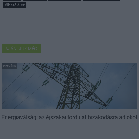
élhető élet
AJÁNLJUK MÉG
Aktuális
Energiaválság: az éjszakai fordulat bizakodásra ad okot