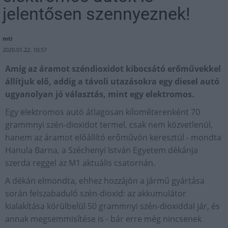
jelentősen szennyeznek!
mti
2020.01.22. 10:57
Amíg az áramot széndioxidot kibocsátó erőművekkel
állítjuk elő, addig a távoli utazásokra egy diesel autó
ugyanolyan jó választás, mint egy elektromos.
Egy elektromos autó átlagosan kilométerenként 70
grammnyi szén-dioxidot termel, csak nem közvetlenül,
hanem az áramot előállító erőművön keresztül - mondta
Hanula Barna, a Széchenyi István Egyetem dékánja
szerda reggel az M1 aktuális csatornán.
A dékán elmondta, ehhez hozzájön a jármű gyártása
során felszabaduló szén-dioxid: az akkumulátor
kialakítása körülbelül 50 grammnyi szén-dioxiddal jár, és
annak megsemmisítése is - bár erre még nincsenek