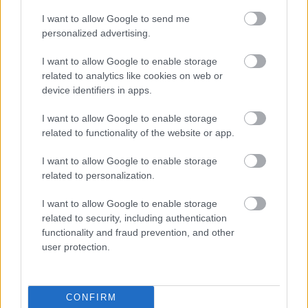
I want to allow Google to send me
personalized advertising.
Másfélszeresére bővítik
I want to allow Google to enable storage
Hódmezővásárhely jó hírű református
related to analytics like cookies on web or
iskoláját
device identifiers in apps.
I want to allow Google to enable storage
Látványos építési szakasz indult be a
related to functionality of the website or app.
Flórián téri felüljárón
I want to allow Google to enable storage
related to personalization.
I want to allow Google to enable storage
related to security, including authentication
functionality and fraud prevention, and other
HÍRLEVÉL
user protection.
Név
CONFIRM