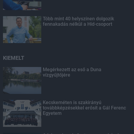
Több mint 40 helyszínen dolgozik
fennakadás nélkül a Híd-csoport
KIEMELT
Megérkezett az eső a Duna
vízgyűjtőjére
Kecskeméten is szakirányú
továbbképzésekkel erősít a Gál Ferenc
Egyetem