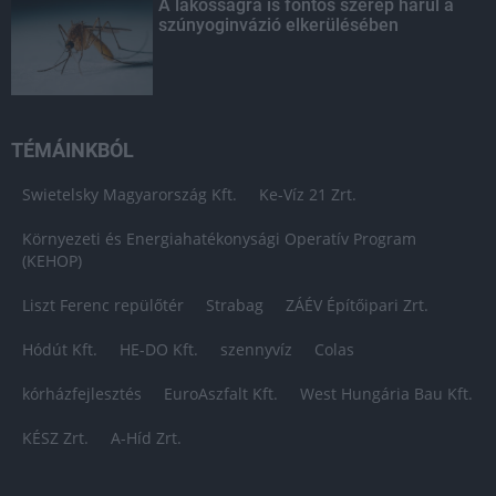
A lakosságra is fontos szerep hárul a
szúnyoginvázió elkerülésében
TÉMÁINKBÓL
Swietelsky Magyarország Kft.
Ke-Víz 21 Zrt.
Környezeti és Energiahatékonysági Operatív Program
(KEHOP)
Liszt Ferenc repülőtér
Strabag
ZÁÉV Építőipari Zrt.
Hódút Kft.
HE-DO Kft.
szennyvíz
Colas
kórházfejlesztés
EuroAszfalt Kft.
West Hungária Bau Kft.
KÉSZ Zrt.
A-Híd Zrt.