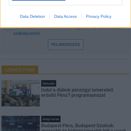
E-mail cím
Data Deletion
Data Access
Privacy Policy
Feliratkozom a hírlevélre és elfogadom az
adatvédelmi
szabályzatot!
FELIRATKOZÁS
LEGNÉZETTEBB
Aktuális
Indul a diákok pénzügyi ismereteit
erősítő Pénz7 programsorozat
Helyi hírek
Budapest-Pécs, Budapest-Szolnok:
gyorsabb és biztonságosabb lett a vasút