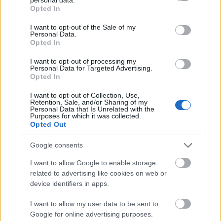
grant or deny consent to Google and its third-party tags to
Opted In
use your data for below specified purposes in below Google
consent section.
I want to opt-out of the Sale of my
Personal Data.
Opted In
I want to opt-out of processing my
Tata
műemlékfelújítás
műemlék
restaurálás
Personal Data for Targeted Advertising.
Opted In
Történelmi táj, amelynek minden köve mesél –
megújul a tatai Angolkert
I want to opt-out of Collection, Use,
Retention, Sale, and/or Sharing of my
A projekt részeként megújulnak a területen található
Personal Data that Is Unrelated with the
Purposes for which it was collected.
műemlékek, köztük a különleges Műromok, valamint a közeli
Opted Out
Várkanyarban álló Nepomuki Szent János híd és szobor is.
Google consents
M1 bővítés: már zajlik a teljesen új
Bicske Kelet csomópont építése
I want to allow Google to enable storage
related to advertising like cookies on web or
device identifiers in apps.
I want to allow my user data to be sent to
Új gyalogosátkelők és jelzőlámpás
Google for online advertising purposes.
csomópont épül Angyalföldön