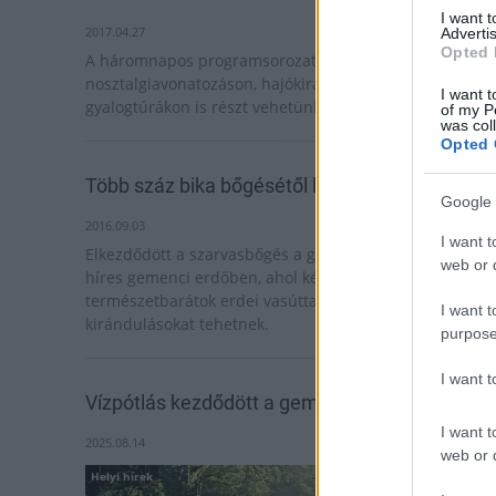
I want 
2017.04.27
Advertis
Opted 
A háromnapos programsorozat során
nosztalgiavonatozáson, hajókiránduláson valamint
I want t
gyalogtúrákon is részt vehetünk.
of my P
was col
Opted 
Több száz bika bőgésétől hangos az ártéri erd
Google 
2016.09.03
I want t
Elkezdődött a szarvasbőgés a gímszarvasállományáról
web or d
híres gemenci erdőben, ahol két hétvégén a
természetbarátok erdei vasúttal és lovas fogattal is
I want t
kirándulásokat tehetnek.
purpose
I want 
Vízpótlás kezdődött a gemenci erdőben
I want t
2025.08.14
web or d
Helyi hírek