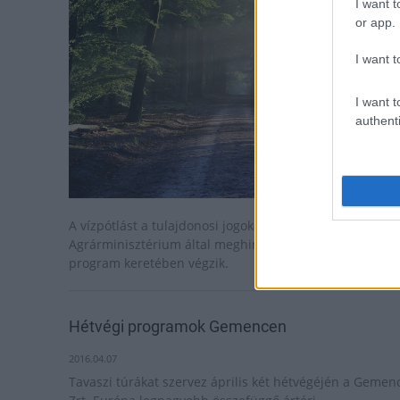
I want t
or app.
I want t
I want t
authenti
A vízpótlást a tulajdonosi jogokat gyakorló
Agrárminisztérium által meghirdetett Vizet a tájba!
program keretében végzik.
Hétvégi programok Gemencen
2016.04.07
Tavaszi túrákat szervez április két hétvégéjén a Gemen