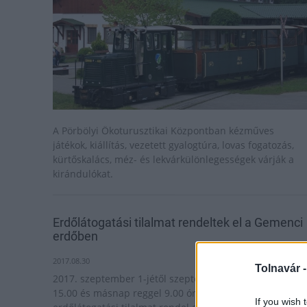
A Pörbölyi Ökoturusztikai Központban kézműves
játékok, kiállítás, vezetett gyalogtúra, lovas fogatozás,
kürtőskalács, méz- és lekvárkülönlegességek várják a
kirándulókat.
Erdőlátogatási tilalmat rendeltek el a Gemenci
erdőben
2017.08.30
Tolnavár 
2017. szeptember 1-jétől szeptember 30-ig minden na
15.00 és másnap reggel 9.00 óra között részleges
If you wish 