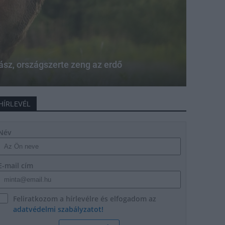
sz, országszerte zeng az erdő
HÍRLEVÉL
Név
E-mail cím
Feliratkozom a hírlevélre és elfogadom az
adatvédelmi szabályzatot!