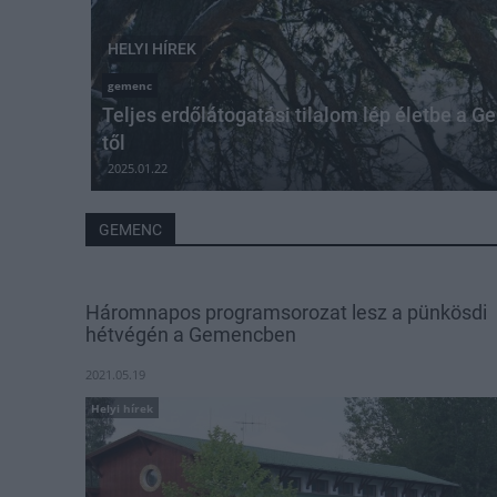
HELYI HÍREK
gemenc
Teljes erdőlátogatási tilalom lép életbe a G
től
2025.01.22
GEMENC
Háromnapos programsorozat lesz a pünkösdi
hétvégén a Gemencben
2021.05.19
Helyi hírek