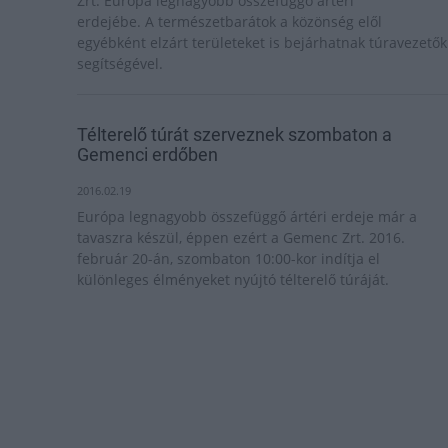
Zrt. Európa legnagyobb összefüggő ártéri
erdejébe. A természetbarátok a közönség elől
egyébként elzárt területeket is bejárhatnak túravezetők
segítségével.
Télterelő túrát szerveznek szombaton a
Gemenci erdőben
2016.02.19
Európa legnagyobb összefüggő ártéri erdeje már a
tavaszra készül, éppen ezért a Gemenc Zrt. 2016.
február 20-án, szombaton 10:00-kor indítja el
különleges élményeket nyújtó télterelő túráját.