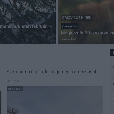
ORSZÁGOS HÍREK
emenc területén február 1-
gímszarvas
Megkezdődött a szarvasná
2024.08.29
Szombaton újra indult a gemenci erdei vasút
2021.05.03
Helyi hírek