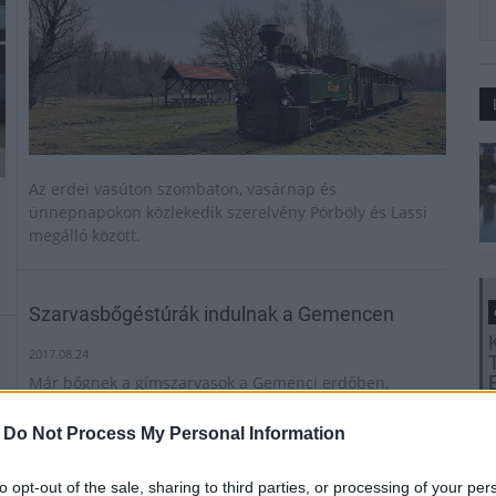
Az erdei vasúton szombaton, vasárnap és
ünnepnapokon közlekedik szerelvény Pörböly és Lassi
megálló között.
Szarvasbőgéstúrák indulnak a Gemencen
2017.08.24
Már bőgnek a gímszarvasok a Gemenci erdőben.
Ilyenkor korlátozottan látogatható a terület, de a
Gemenc Zrt. által szervezett túrákon bárki
-
Do Not Process My Personal Information
p
megtapasztalhatja a bikák hangjától zengő ártéri erdő
különleges hangulatát
to opt-out of the sale, sharing to third parties, or processing of your per