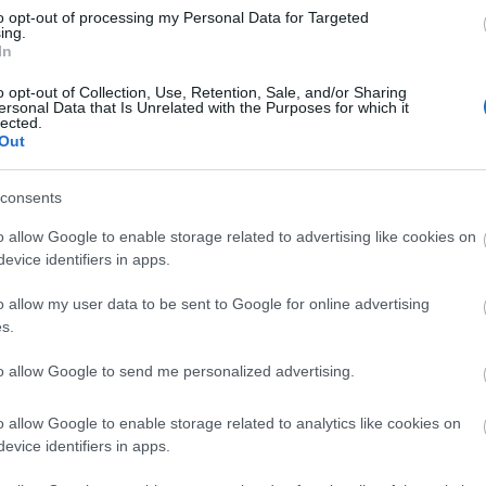
to opt-out of processing my Personal Data for Targeted
ing.
In
o opt-out of Collection, Use, Retention, Sale, and/or Sharing
2017. május 18-tól vetítik a magyar mozikban a
ersonal Data that Is Unrelated with the Purposes for which it
lected.
„Gemenc – Az árterek világa” című természetfilmet,
Out
melyet közel öt éven keresztül forgattak. Az alkotás a
Gemenc Zrt. szakmai támogatásával készült.
ő
consents
o allow Google to enable storage related to advertising like cookies on
Megérkezett az első fekete gólya
evice identifiers in apps.
2017.02.26
o allow my user data to be sent to Google for online advertising
Megérkezett Tóbiás, az első fekete gólya a gemenci
s.
erdőbe. A fokozottan védett faj GPS-jeladóval ellátott
példányát webkamerán át is figyelemmel lehet követni.
to allow Google to send me personalized advertising.
o allow Google to enable storage related to analytics like cookies on
A klímaváltozás miatt több tíz hektárnyi idős
evice identifiers in apps.
kocsányos tölgy száradt ki Gemencen