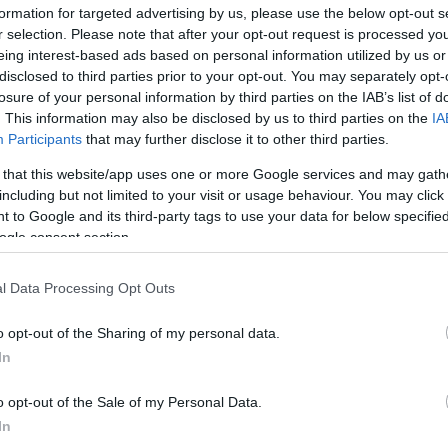
formation for targeted advertising by us, please use the below opt-out s
r selection. Please note that after your opt-out request is processed y
Napközis táborba várják a diákokat Pörbölyön
eing interest-based ads based on personal information utilized by us or
c
disclosed to third parties prior to your opt-out. You may separately opt-
O
2017.07.20
losure of your personal information by third parties on the IAB’s list of
T
2017. augusztus 7-11-én nyári napközis tábort szervez
. This information may also be disclosed by us to third parties on the
IA
e
általános iskolásoknak a Gemenc Erdészeti Erdei Iskola.
Participants
that may further disclose it to other third parties.
M
e
 that this website/app uses one or more Google services and may gath
e
including but not limited to your visit or usage behaviour. You may click 
m
Moziban is láthatjuk a Gemenci erdő élővilágát
 to Google and its third-party tags to use your data for below specifi
m
ogle consent section.
2017.05.21
k
Aktuális
l Data Processing Opt Outs
l
o opt-out of the Sharing of my personal data.
In
o opt-out of the Sale of my Personal Data.
In