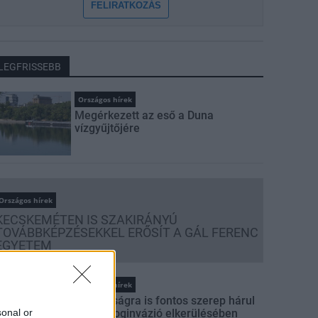
FELIRATKOZÁS
LEGFRISSEBB
Országos hírek
Megérkezett az eső a Duna
vízgyűjtőjére
Országos hírek
KECSKEMÉTEN IS SZAKIRÁNYÚ
TOVÁBBKÉPZÉSEKKEL ERŐSÍT A GÁL FERENC
EGYETEM
Országos hírek
A lakosságra is fontos szerep hárul
sonal or
a szúnyoginvázió elkerülésében