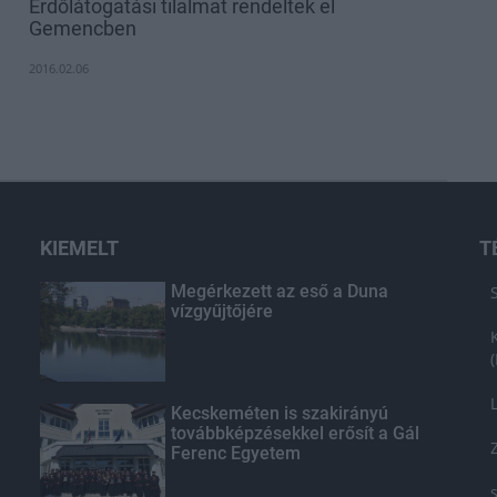
Erdőlátogatási tilalmat rendeltek el
Gemencben
2016.02.06
KIEMELT
T
Megérkezett az eső a Duna
vízgyűjtőjére
Kecskeméten is szakirányú
továbbképzésekkel erősít a Gál
Ferenc Egyetem