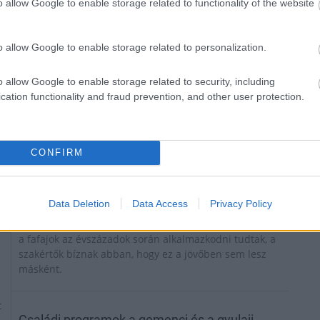
o allow Google to enable storage related to functionality of the website
2025.11.05
Helyi hírek
o allow Google to enable storage related to personalization.
o allow Google to enable storage related to security, including
cation functionality and fraud prevention, and other user protection.
CONFIRM
Data Deletion
Data Access
Privacy Policy
Mindig voltak kritikus környezeti tényezők, amelyekhez
a fafajok az évszázadok során alkalmazkodni tudtak, a
szakértők bíznak abban, hogy ez a jövőben sem lesz
másként.
c
Családi programok a gemenci és a gyulaji