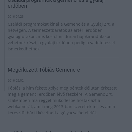
erdőben
2016.04.28
Családi programokat kínál a Gemenc és a Gyulaj Zrt. a
hétvégén. A természetbarátok az ártéri erdőben
gyalogtúrákon, mézkóstolón, dunai hajókiránduláson
vehetnek részt, a gyulaji erdőben pedig a vadetetéssel
ismerkedhetnek.
Megérkezett Tóbiás Gemencre
2016.03.02
Tóbiás, a hím fekete gólya még péntek délután érkezett
meg a gemenci erdőben lévő fészkére. A Gemenc Zrt.
szakemberi ma reggel működésbe hozták azt a
webkamerát, amit még 2013-ban szereltek fel, és amin
keresztül bárki követheti a gólyacsalád életét.