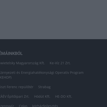
ÉMÁINKBÓL
Swietelsky Magyarország Kft.
Ke-Víz 21 Zrt.
Környezeti és Energiahatékonysági Operatív Program
(KEHOP)
Liszt Ferenc repülőtér
Strabag
ZÁÉV Építőipari Zrt.
Hódút Kft.
HE-DO Kft.
szennyvíz
Colas
kórházfejlesztés