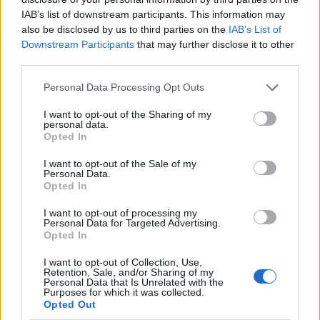
IAB’s list of downstream participants. This information may
Tata
műemlékfelújítás
műemlék
restaurálás
also be disclosed by us to third parties on the
IAB’s List of
Downstream Participants
that may further disclose it to other
Történelmi táj, amelynek minden köve mesél –
third parties.
megújul a tatai Angolkert
Please note that this website/app uses one or more Google
A projekt részeként megújulnak a területen található
Personal Data Processing Opt Outs
services and may gather and store information including but
műemlékek, köztük a különleges Műromok, valamint a közeli
not limited to your visit or usage behaviour. You may click to
I want to opt-out of the Sharing of my
Várkanyarban álló Nepomuki Szent János híd és szobor is.
personal data.
grant or deny consent to Google and its third-party tags to
Opted In
use your data for below specified purposes in below Google
M1 bővítés: már zajlik a teljesen új
consent section.
Bicske Kelet csomópont építése
I want to opt-out of the Sale of my
Personal Data.
Opted In
I want to opt-out of processing my
Personal Data for Targeted Advertising.
Új gyalogosátkelők és jelzőlámpás
Opted In
csomópont épül Angyalföldön
I want to opt-out of Collection, Use,
Retention, Sale, and/or Sharing of my
Personal Data that Is Unrelated with the
Purposes for which it was collected.
Opted Out
Másfélszeresére bővítik