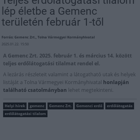
Teljes erdőlátogatási tilalom
lép életbe a Gemenc
területén február 1-től
Forrás: Gemenc Zrt., Tolna Vármegyei Kormányhivatal
2025.01.22. 15:50
A Gemenc Zrt. 2025. február 1. és március 14. között
teljes erdőlátogatási tilalmat rendel el.
A lezárás részleteit valamint a látogatható utak és helyek
listáját a Tolna Vármegyei Kormányhivatal
honlapján
található csatolmányban
lehet megtekinteni.
Helyi hírek
gemenc
Gemenc Zrt.
Gemenci erdő
erdőlátogatás
erdőlátogatási tilalom