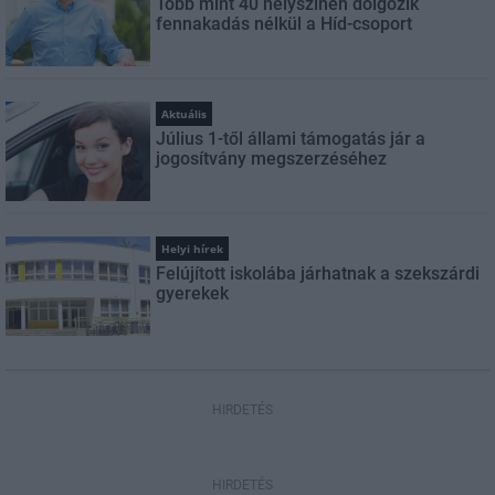
Több mint 40 helyszínen dolgozik
fennakadás nélkül a Híd-csoport
Aktuális
Július 1-től állami támogatás jár a
jogosítvány megszerzéséhez
Helyi hírek
Felújított iskolába járhatnak a szekszárdi
gyerekek
HIRDETÉS
HIRDETÉS