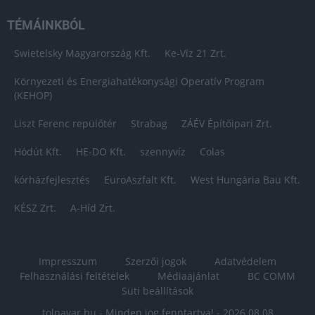
TÉMÁINKBÓL
Swietelsky Magyarország Kft.
Ke-Víz 21 Zrt.
Környezeti és Energiahatékonysági Operatív Program
(KEHOP)
Liszt Ferenc repülőtér
Strabag
ZÁÉV Építőipari Zrt.
Hódút Kft.
HE-DO Kft.
szennyvíz
Colas
kórházfejlesztés
EuroAszfalt Kft.
West Hungária Bau Kft.
KÉSZ Zrt.
A-Híd Zrt.
Impresszum
Szerzői jogok
Adatvédelem
Felhasználási feltételek
Médiaajánlat
BC COMM
Süti beállítások
tolnavar.hu - Minden jog fenntartva! - 2026.08.08