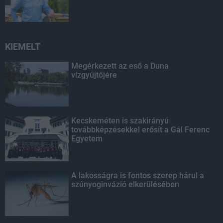
KIEMELT
Megérkezett az eső a Duna
vízgyűjtőjére
Kecskeméten is szakirányú
továbbképzésekkel erősít a Gál Ferenc
Egyetem
A lakosságra is fontos szerep hárul a
szúnyoginvázió elkerülésében