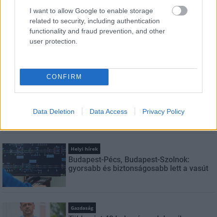
szabályzatot!
I want to allow Google to enable storage
related to security, including authentication
FELIRATKOZÁS
functionality and fraud prevention, and other
user protection.
LEGNÉZETTEBB
CONFIRM
Aktuális
Indul a diákok pénzügyi ismereteit
erősítő Pénz7 programsorozat
Data Deletion
Data Access
Privacy Policy
Helyi hírek
Budapest-Pécs, Budapest-Szolnok:
gyorsabb és biztonságosabb lett a vasút
Gazdaság