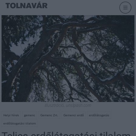
Illusztráció, unslpash.com
Helyi hírek
gemenc
Gemenc Zrt.
Gemenci erdő
erdőlátogatás
erdőlátogatási tilalom