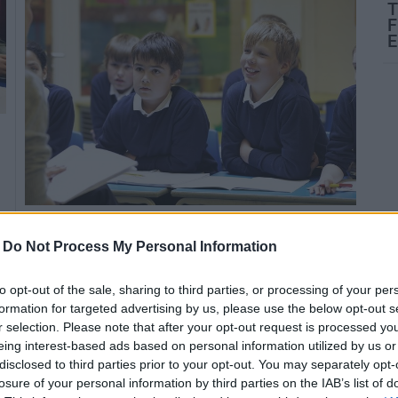
T
F
E
i
Több nagyvárosban, köztük Budapesten, Békéscsabán,
-
Do Not Process My Personal Information
Debrecenben, Győrben, Kecskeméten,
Miskolcon, Pécsen, Szegeden, Székesfehérváron,
a
Szekszárdon, valamint Szolnokon indulnak a program
to opt-out of the sale, sharing to third parties, or processing of your per
képzései.
formation for targeted advertising by us, please use the below opt-out s
r selection. Please note that after your opt-out request is processed y
eing interest-based ads based on personal information utilized by us or
disclosed to third parties prior to your opt-out. You may separately opt-
Számos önkormányzat támogatja a
losure of your personal information by third parties on the IAB’s list of
koronavírus ellen védekezőket és a