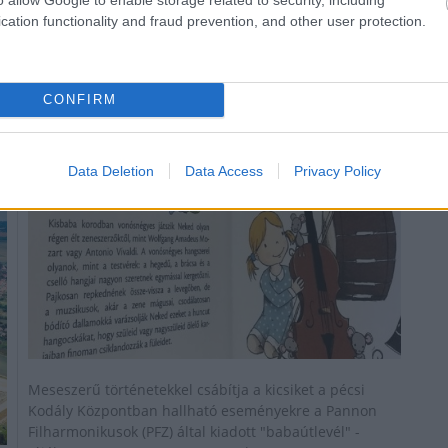
cation functionality and fraud prevention, and other user protection.
"Babaútlevelet" adott ki a Pannon
Filharmonikusok zenekar
2019.09.19
CONFIRM
Aktuális
Data Deletion
Data Access
Privacy Policy
Meseszerű történetekkel csábítja a kicsiket a pécsi
Kodály Központban hallható eseményekre a Pannon
Filharmonikusok (PFZ) által kiadott "babaútlevél" -