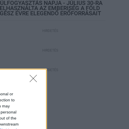
ÚLFOGYASZTÁS NAPJA - JÚLIUS 30-RA
ELHASZNÁLTA AZ EMBERISÉG A FÖLD
GÉSZ ÉVRE ELEGENDŐ ERŐFORRÁSAIT
HIRDETÉS
HIRDETÉS
HIRDETÉS
sonal or
ection to
ou may
 personal
out of the
 downstream