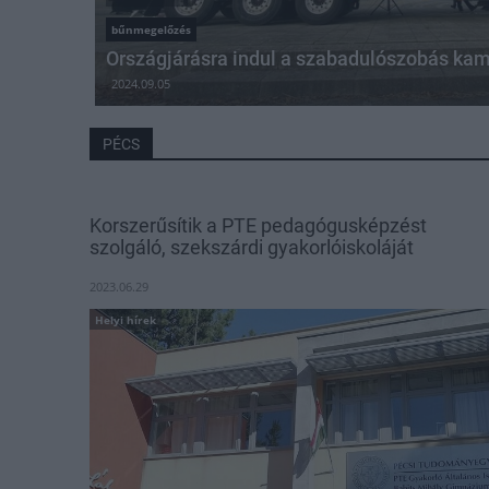
bűnmegelőzés
Országjárásra indul a szabadulószobás ka
2024.09.05
PÉCS
Korszerűsítik a PTE pedagógusképzést
szolgáló, szekszárdi gyakorlóiskoláját
2023.06.29
Helyi hírek