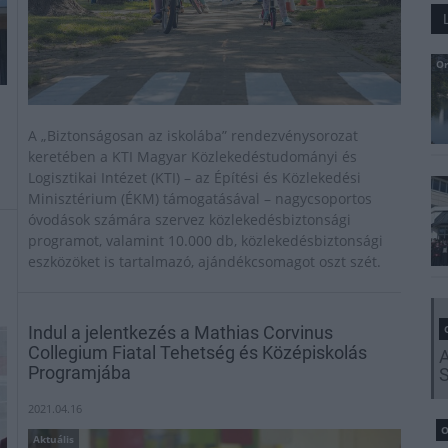
Or
A „Biztonságosan az iskolába” rendezvénysorozat
keretében a KTI Magyar Közlekedéstudományi és
Logisztikai Intézet (KTI) – az Építési és Közlekedési
Minisztérium (ÉKM) támogatásával – nagycsoportos
óvodások számára szervez közlekedésbiztonsági
programot, valamint 10.000 db, közlekedésbiztonsági
eszközöket is tartalmazó, ajándékcsomagot oszt szét.
Indul a jelentkezés a Mathias Corvinus
Collegium Fiatal Tehetség és Középiskolás
Programjába
2021.04.16
O
Aktuális