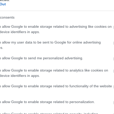
ez a 39 pálya kerül sorra
Out
2019.12.02
consents
Helyi hírek
o allow Google to enable storage related to advertising like cookies on
evice identifiers in apps.
o allow my user data to be sent to Google for online advertising
s.
to allow Google to send me personalized advertising.
o allow Google to enable storage related to analytics like cookies on
evice identifiers in apps.
o allow Google to enable storage related to functionality of the website
A korszerűsítések mellett új körforgalmak és
kerékpárutak is épülnek: többek között Eger és az
egerszalóki hőforrás között is biciklis útvonalat
o allow Google to enable storage related to personalization.
alakítanak ki.
o allow Google to enable storage related to security, including