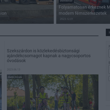
Dombóvár
Folyamatosan érkeznek M
mion
modern fémszerkezetek
2023.12.01
Szekszárdon is közlekedésbiztonsági
ajándékcsomagot kapnak a nagycsoportos
óvodások
2023.06.13
Helyi hírek