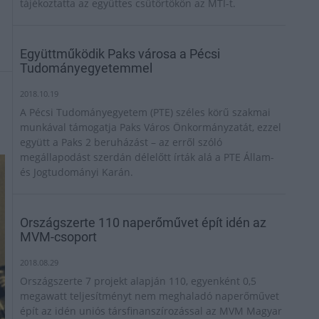
tájékoztatta az együttes csütörtökön az MTI-t.
Együttműködik Paks városa a Pécsi
Tudományegyetemmel
2018.10.19
A Pécsi Tudományegyetem (PTE) széles körű szakmai
munkával támogatja Paks Város Önkormányzatát, ezzel
együtt a Paks 2 beruházást – az erről szóló
megállapodást szerdán délelőtt írták alá a PTE Állam-
és Jogtudományi Karán.
Országszerte 110 naperőművet épít idén az
MVM-csoport
2018.08.29
Országszerte 7 projekt alapján 110, egyenként 0,5
megawatt teljesítményt nem meghaladó naperőművet
épít az idén uniós társfinanszírozással az MVM Magyar