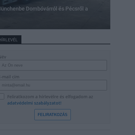
ünchenbe Dombóvárról és Pécsről a
HÍRLEVÉL
Név
E-mail cím
Feliratkozom a hírlevélre és elfogadom az
adatvédelmi szabályzatot!
FELIRATKOZÁS