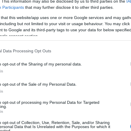
. This information may also be disclosed by us to third parties on the
IA
rászorulókat
Participants
that may further disclose it to other third parties.
2020.12.03
 that this website/app uses one or more Google services and may gath
Aktuális
including but not limited to your visit or usage behaviour. You may click 
 to Google and its third-party tags to use your data for below specifi
ogle consent section.
l Data Processing Opt Outs
o opt-out of the Sharing of my personal data.
In
o opt-out of the Sale of my Personal Data.
In
Több helyen adományokat is gyűjtenek, hogy a
to opt-out of processing my Personal Data for Targeted
ing.
rászorulókat segíthessék.
In
o opt-out of Collection, Use, Retention, Sale, and/or Sharing
ersonal Data that Is Unrelated with the Purposes for which it
Újabb útfelújítási hullám indult országszerte:
lected.