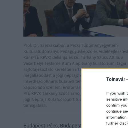
Prof. Dr. Szécsi Gábor, a Pécsi Tudományegyetem
Kultúratudományi, Pedagógusképző és Vidékfejlesztés
Kar (PTE KPVK) dékánja és Dr. Tárkány Szűcs Attila, a
Vásárhelyi Testamentum Alapítvány kuratóriumi tagja
sajtótájékoztató keretében írtak alá együttműködési
megállapodást a jogi néprajz és kultúratörténet
Tolnavár 
interdiszciplináris kutatási terület fejlesztésére, a
kapcsolódó szellemi erőforrások erősítésére, valamint 
PTE KPVK Tárkány Szücs Ernő jogi Kultúrtörténeti és
If you wish 
Jogi Néprajz Kutatócsoport tudományos céljainak
sensitive in
támogatása.
confirm you
continue se
information 
further disc
Budapest-Pécs, Budapest-Szolnok: gyorsabb