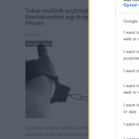
Opted 
Tolnai rendőrök segítségével vettek őrizetbe
tizenkét embert egy drogellenes akcióban
Google 
Pécsen
I want t
2020.08.27
web or d
Országos hírek
I want t
purpose
I want 
I want t
web or d
I want t
or app.
I want t
Tizenkét embert vettek őrizetbe egy kábítószer-ellenes
akcióban a dél-dunántúli rendőrök és a
I want t