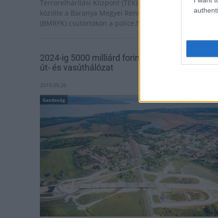
Terrorelhárítási Központ (TEK) egységei Pécsen -
authenti
közölte a Baranya Megyei Rendőr-főkapitányság
(BMRFK) csütörtökön a police.hu oldalon.
2024-ig 5000 milliárd forintból épül a magyar
út- és vasúthálózat
2019.09.26
Gazdaság