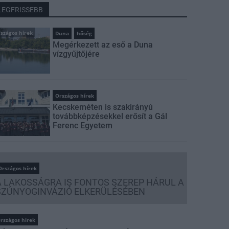
LEGFRISSEBB
szágos hírek
Duna
hőség
Megérkezett az eső a Duna
vízgyűjtőjére
Országos hírek
Kecskeméten is szakirányú
továbbképzésekkel erősít a Gál
Ferenc Egyetem
Országos hírek
A LAKOSSÁGRA IS FONTOS SZEREP HÁRUL A
SZÚNYOGINVÁZIÓ ELKERÜLÉSÉBEN
rszágos hírek