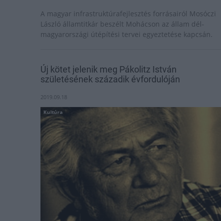
A magyar infrastruktúrafejlesztés forrásairól Mosóczi
László államtitkár beszélt Mohácson az állam dél-
magyarországi útépítési tervei egyeztetése kapcsán.
Új kötet jelenik meg Pákolitz István
születésének századik évfordulóján
2019.09.18
Kultúra