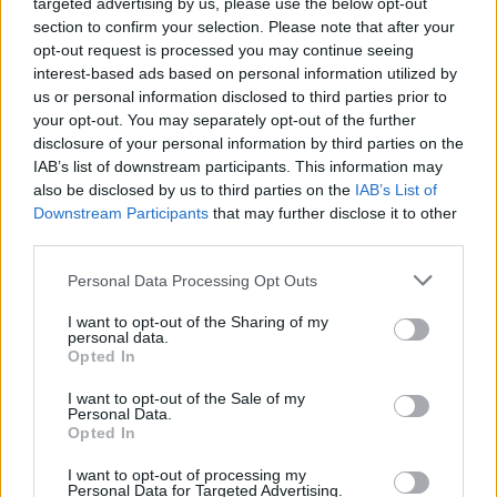
targeted advertising by us, please use the below opt-out
section to confirm your selection. Please note that after your
opt-out request is processed you may continue seeing
interest-based ads based on personal information utilized by
us or personal information disclosed to third parties prior to
Aktuális
your opt-out. You may separately opt-out of the further
disclosure of your personal information by third parties on the
IAB’s list of downstream participants. This information may
also be disclosed by us to third parties on the
IAB’s List of
Downstream Participants
that may further disclose it to other
third parties.
Please note that this website/app uses one or more Google
Az atomerőmű egyetlen hatása a környezetre, hogy a
Personal Data Processing Opt Outs
services and may gather and store information including but
Duna vizét némileg felmelegíti
not limited to your visit or usage behaviour. You may click to
I want to opt-out of the Sharing of my
personal data.
grant or deny consent to Google and its third-party tags to
Opted In
use your data for below specified purposes in below Google
consent section.
I want to opt-out of the Sale of my
Personal Data.
Opted In
I want to opt-out of processing my
MAGYAR ÉPÍTŐK
Personal Data for Targeted Advertising.