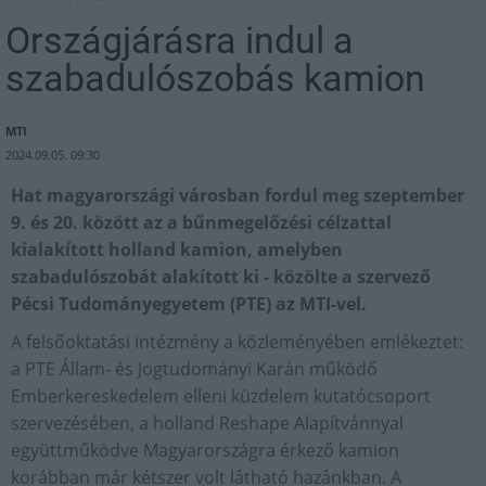
Országjárásra indul a
szabadulószobás kamion
MTI
2024.09.05. 09:30
Hat magyarországi városban fordul meg szeptember
9. és 20. között az a bűnmegelőzési célzattal
kialakított holland kamion, amelyben
szabadulószobát alakított ki - közölte a szervező
Pécsi Tudományegyetem (PTE) az MTI-vel.
A felsőoktatási intézmény a közleményében emlékeztet:
a PTE Állam- és Jogtudományi Karán működő
Emberkereskedelem elleni küzdelem kutatócsoport
szervezésében, a holland Reshape Alapítvánnyal
együttműködve Magyarországra érkező kamion
korábban már kétszer volt látható hazánkban. A