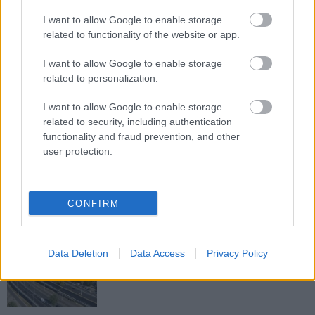
M1 bővítés: már zajlik a teljesen új
I want to allow Google to enable storage
Bicske Kelet csomópont építése
related to functionality of the website or app.
I want to allow Google to enable storage
related to personalization.
Új gyalogosátkelők és jelzőlámpás
csomópont épül Angyalföldön
I want to allow Google to enable storage
related to security, including authentication
functionality and fraud prevention, and other
user protection.
Másfélszeresére bővítik
Hódmezővásárhely jó hírű református
iskoláját
CONFIRM
Látványos építési szakasz indult be a
Data Deletion
Data Access
Privacy Policy
Flórián téri felüljárón