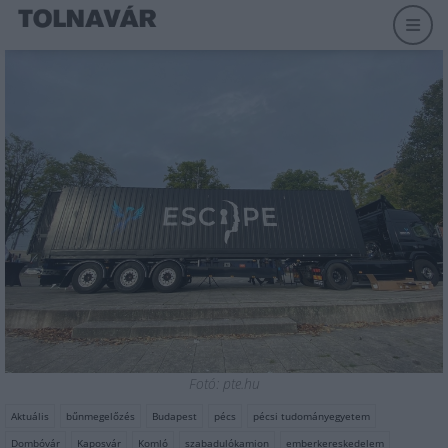
Fotó: pte.hu
Aktuális
bűnmegelőzés
Budapest
pécs
pécsi tudományegyetem
Dombóvár
Kaposvár
Komló
szabadulókamion
emberkereskedelem