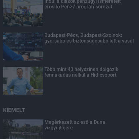
Indul a diákok pénzügyi ismereteit
erősítő Pénz7 programsorozat
Budapest-Pécs, Budapest-Szolnok:
gyorsabb és biztonságosabb lett a vasút
Több mint 40 helyszínen dolgozik
fennakadás nélkül a Híd-csoport
KIEMELT
Megérkezett az eső a Duna
vízgyűjtőjére