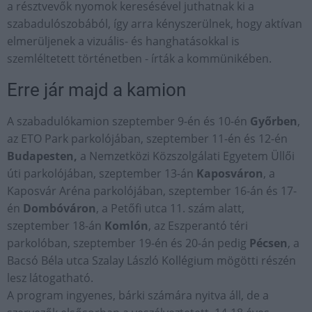
a résztvevők nyomok keresésével juthatnak ki a
szabadulószobából, így arra kényszerülnek, hogy aktívan
elmerüljenek a vizuális- és hanghatásokkal is
szemléltetett történetben - írták a kommünikében.
Erre jár majd a kamion
A szabadulókamion szeptember 9-én és 10-én
Győrben
,
az ETO Park parkolójában, szeptember 11-én és 12-én
Budapesten,
a Nemzetközi Közszolgálati Egyetem Üllői
úti parkolójában, szeptember 13-án
Kaposváron
, a
Kaposvár Aréna parkolójában, szeptember 16-án és 17-
én
Dombóváron
, a Petőfi utca 11. szám alatt,
szeptember 18-án
Komlón
, az Eszperantó téri
parkolóban, szeptember 19-én és 20-án pedig
Pécsen
, a
Bacsó Béla utca Szalay László Kollégium mögötti részén
lesz látogatható.
A program ingyenes, bárki számára nyitva áll, de a