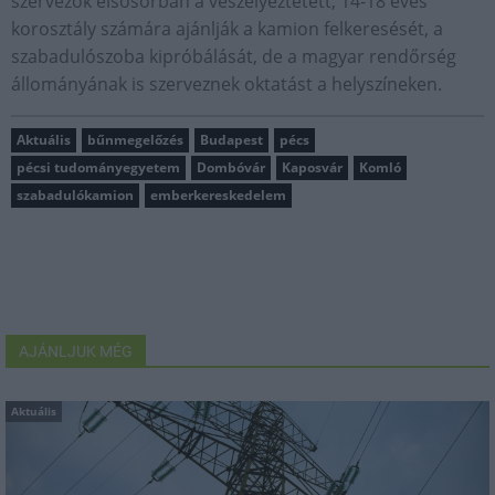
szervezők elsősorban a veszélyeztetett, 14-18 éves
korosztály számára ajánlják a kamion felkeresését, a
szabadulószoba kipróbálását, de a magyar rendőrség
állományának is szerveznek oktatást a helyszíneken.
Aktuális
bűnmegelőzés
Budapest
pécs
pécsi tudományegyetem
Dombóvár
Kaposvár
Komló
szabadulókamion
emberkereskedelem
AJÁNLJUK MÉG
Aktuális