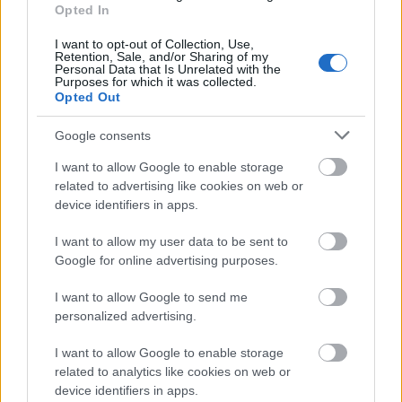
Opted In
Aktuális
I want to opt-out of Collection, Use,
Retention, Sale, and/or Sharing of my
Personal Data that Is Unrelated with the
Purposes for which it was collected.
Opted Out
Google consents
I want to allow Google to enable storage
related to advertising like cookies on web or
device identifiers in apps.
I want to allow my user data to be sent to
Google for online advertising purposes.
Tata
műemlékfelújítás
műemlék
restaurálás
Történelmi táj, amelynek minden köve mesél –
I want to allow Google to send me
megújul a tatai Angolkert
personalized advertising.
A projekt részeként megújulnak a területen található
I want to allow Google to enable storage
műemlékek, köztük a különleges Műromok, valamint a közeli
related to analytics like cookies on web or
Várkanyarban álló Nepomuki Szent János híd és szobor is.
device identifiers in apps.