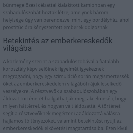
bűnmegelőzési célzattal kialakított kamionban egy
szabadulószobát hoztak létre, amelynek három
helyisége úgy van berendezve, mint egy bordélyház, ahol
prostitúcióra kényszerített emberek dolgoznak.
Betekintés az emberkereskedők
világába
A közlemény szerint a szabadulószobával a fiatalabb
korosztály képviselőinek figyelmét igyekeznek
megragadni, hogy egy szimuláció során megismertessék
őket az emberkereskedelem világából rájuk leselkedő
veszélyekre. A résztvevők a szabadulószobában egy
áldozat történetét hallgathatják meg, aki elmeséli, hogy
milyen háttérrel, és hogyan vált áldozattá. A történet
segít a résztvevőknek megérteni az áldozattá válásra
hajlamosító tényezőket, valamint betekintést nyújt az
emberkereskedők elkövetési magatartásaiba. Ezen kívül