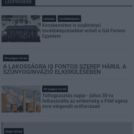
LEGFRISSEBB
Országos hírek
oktatás
továbbképzés
Kecskeméten is szakirányú
továbbképzésekkel erősít a Gál Ferenc
Egyetem
Országos hírek
A LAKOSSÁGRA IS FONTOS SZEREP HÁRUL A
SZÚNYOGINVÁZIÓ ELKERÜLÉSÉBEN
Országos hírek
Túlfogyasztás napja - július 30-ra
felhasználta az emberiség a Föld egész
évre elegendő erőforrásait
Helyi hírek