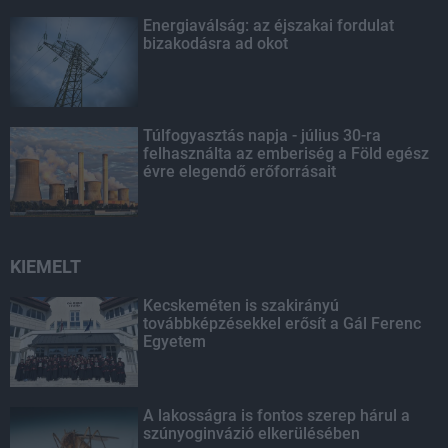
Energiaválság: az éjszakai fordulat
bizakodásra ad okot
Túlfogyasztás napja - július 30-ra
felhasználta az emberiség a Föld egész
évre elegendő erőforrásait
KIEMELT
Kecskeméten is szakirányú
továbbképzésekkel erősít a Gál Ferenc
Egyetem
A lakosságra is fontos szerep hárul a
szúnyoginvázió elkerülésében