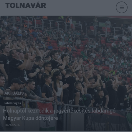
AKTUÁLIS
labdarúgás
Holnaptól kezdődik a jegyértékesítés labdarúgó
Magyar Kupa döntőjére
2024.05.02