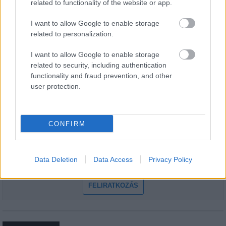
related to functionality of the website or app.
1
I want to allow Google to enable storage
related to personalization.
I want to allow Google to enable storage
HÍRLEVÉL
related to security, including authentication
functionality and fraud prevention, and other
user protection.
Név
E-mail cím
CONFIRM
Feliratkozom a hírlevélre és elfogadom az
adatvédelmi
Data Deletion
Data Access
Privacy Policy
szabályzatot!
FELIRATKOZÁS