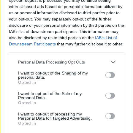
opt-out request is processed you may continue seeing
A Ferencváros könnyedén győzte le a paksi
interest-based ads based on personal information utilized by
labdarúgócsapatot
us or personal information disclosed to third parties prior to
your opt-out. You may separately opt-out of the further
2020.09.14
disclosure of your personal information by third parties on the
Helyi hírek
IAB’s list of downstream participants. This information may
also be disclosed by us to third parties on the
IAB’s List of
Downstream Participants
that may further disclose it to other
third parties.
Please note that this website/app uses one or more Google
Personal Data Processing Opt Outs
services and may gather and store information including but
not limited to your visit or usage behaviour. You may click to
I want to opt-out of the Sharing of my
personal data.
grant or deny consent to Google and its third-party tags to
Opted In
use your data for below specified purposes in below Google
consent section.
I want to opt-out of the Sale of my
Personal Data.
Opted In
A házigazdáknak fél perc sem kellett a vezetéshez, és kevesebb
I want to opt-out of processing my
mint fél óra a háromgólos előny megszerzéséhez.
Personal Data for Targeted Advertising.
Opted In