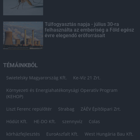
Túlfogyasztás napja - július 30-ra
felhasználta az emberiség a Föld egész
évre elegendő erőforrásait
TÉMÁINKBÓL
Swietelsky Magyarország Kft.
Ke-Víz 21 Zrt.
Környezeti és Energiahatékonysági Operatív Program
(KEHOP)
Liszt Ferenc repülőtér
Strabag
ZÁÉV Építőipari Zrt.
Hódút Kft.
HE-DO Kft.
szennyvíz
Colas
kórházfejlesztés
EuroAszfalt Kft.
West Hungária Bau Kft.