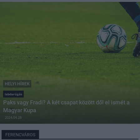
HELYI HÍREK
labdarúgás
Paks vagy Fradi? A két csapat között dől el ismét a
Magyar Kupa
2024.04.28
FERENCVÁROS