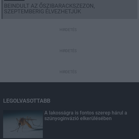
BEINDULT AZ ŐSZIBARACKSZEZON,
SZEPTEMBERIG ÉLVEZHETJÜK
HIRDETÉS
HIRDETÉS
HIRDETÉS
LEGOLVASOTTABB
A lakosságra is fontos szerep hárul a
szúnyoginvázió elkerülésében