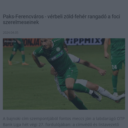
Paks-Ferencváros - vérbeli zöld-fehér rangadó a foci
szerelmeseinek
2024.04.05
Aktuális
A bajnoki cím szempontjából fontos meccs jön a labdarúgó OTP
Bank Liga hét végi 27. fordulójában: a címvédő és listavezető