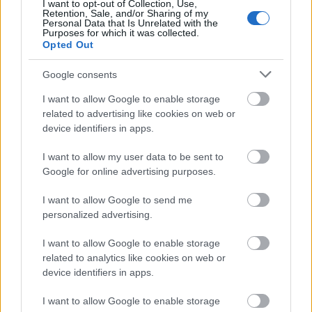
I want to opt-out of Collection, Use,
Több, mint 100 új lakást ad át a SWIETELSKY a
Retention, Sale, and/or Sharing of my
Personal Data that Is Unrelated with the
főváros frekventált részén - galéria
Purposes for which it was collected.
Opted Out
2020.08.07
Országos hírek
Google consents
I want to allow Google to enable storage
related to advertising like cookies on web or
device identifiers in apps.
I want to allow my user data to be sent to
Google for online advertising purposes.
I want to allow Google to send me
personalized advertising.
I want to allow Google to enable storage
related to analytics like cookies on web or
Saját beruházásban épített fel a cég a budapesti Balázs Béla
device identifiers in apps.
utcában egymás közvetlen közelében két új lakóházat, melyek
már a használatbavételi engedélyre várnak.
I want to allow Google to enable storage