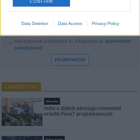
CONFIRM
E-mail cím
Data Deletion
Data Access
Privacy Policy
Feliratkozom a hírlevélre és elfogadom az
adatvédelmi
szabályzatot!
FELIRATKOZÁS
LEGNÉZETTEBB
Aktuális
Indul a diákok pénzügyi ismereteit
erősítő Pénz7 programsorozat
Helyi hírek