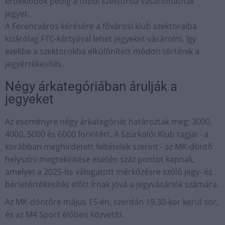
érdeklődők pedig a többi szektorba vásárolhatnak
jegyet.
A Ferencváros kérésére a fővárosi klub szektoraiba
kizárólag FTC-kártyával lehet jegyeket vásárolni, így
ezekbe a szektorokba elkülönített módon történik a
jegyértékesítés.
Négy árkategóriában árulják a
jegyeket
Az eseményre négy árkategóriát határoztak meg: 3000,
4000, 5000 és 6000 forintért. A Szurkolói Klub tagjai - a
korábban meghirdetett feltételek szerint - az MK-döntő
helyszíni megtekintése esetén száz pontot kapnak,
amelyet a 2025-ös válogatott mérkőzésre szóló jegy- és
bérletértékesítés előtt írnak jóvá a jegyvásárlók számára.
Az MK-döntőre május 15-én, szerdán 19.30-kor kerül sor,
és az M4 Sport élőben közvetíti.