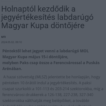
Holnaptól kezdődik a
jegyértékesítés labdarúgó
Magyar Kupa döntőjére
MTI
2024.05.02. 09:10
Péntektől lehet jegyet venni a labdarúgó MOL
Magyar Kupa május 15-i döntőjére,
melyben Paks csap össze a Ferencvárossal a Puskás
Arénában.
A hazai szövetség (MLSZ) jelentette be honlapján, hogy
pénteken 10 órától indul a jegyértékesítés. A paksi
csapat szurkolói a 101-113 és 203-214 szektorokba, míg a
ferencvárosi drukkerek a 126-138, 227-238, 327-340
szektorokba válthatják meg belépőiket, a további