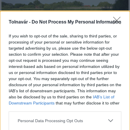
Tolnavár -
Do Not Process My Personal Information
If you wish to opt-out of the sale, sharing to third parties, or
Az atomerőmű egyetlen hatása a környezetre, hogy a
processing of your personal or sensitive information for
Duna vizét némileg felmelegíti
targeted advertising by us, please use the below opt-out
section to confirm your selection. Please note that after your
opt-out request is processed you may continue seeing
interest-based ads based on personal information utilized by
us or personal information disclosed to third parties prior to
your opt-out. You may separately opt-out of the further
disclosure of your personal information by third parties on the
MAGYAR ÉPÍTŐK
IAB’s list of downstream participants. This information may
also be disclosed by us to third parties on the
IAB’s List of
Downstream Participants
that may further disclose it to other
Útépítés
third parties.
Please note that this website/app uses one or more Google
Personal Data Processing Opt Outs
services and may gather and store information including but