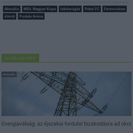
Aktuális
MOL Magyar Kupa
labdarúgás
Paksi FC
Ferencváros
döntő
Puskás Aréna
AJÁNLJUK MÉG
Aktuális
Energiaválság: az éjszakai fordulat bizakodásra ad okot