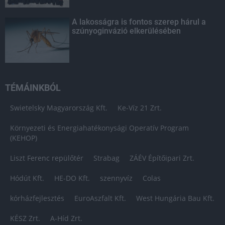
A lakosságra is fontos szerep hárul a
szúnyoginvázió elkerülésében
TÉMÁINKBÓL
Swietelsky Magyarország Kft.
Ke-Víz 21 Zrt.
Környezeti és Energiahatékonysági Operatív Program
(KEHOP)
Liszt Ferenc repülőtér
Strabag
ZÁÉV Építőipari Zrt.
Hódút Kft.
HE-DO Kft.
szennyvíz
Colas
kórházfejlesztés
EuroAszfalt Kft.
West Hungária Bau Kft.
KÉSZ Zrt.
A-Híd Zrt.