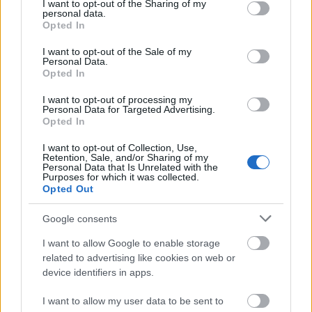
not limited to your visit or usage behaviour. You may click to
I want to opt-out of the Sharing of my
personal data.
grant or deny consent to Google and its third-party tags to
Opted In
use your data for below specified purposes in below Google
consent section.
I want to opt-out of the Sale of my
Personal Data.
Opted In
I want to opt-out of processing my
Personal Data for Targeted Advertising.
Opted In
autópálya
útépítés
M1-es autópálya
Bicske
M1 bővítés: már zajlik a teljesen új Bicske Kelet
I want to opt-out of Collection, Use,
csomópont építése
Retention, Sale, and/or Sharing of my
Personal Data that Is Unrelated with the
Purposes for which it was collected.
Tizenegy meglévő csomópontot korszerűsít és négy új,
Opted Out
különszintű csomópontot hoz létre az MKIF az M1-es
bővítésénél.
Google consents
Új gyalogosátkelők és jelzőlámpás
I want to allow Google to enable storage
csomópont épül Angyalföldön
related to advertising like cookies on web or
device identifiers in apps.
I want to allow my user data to be sent to