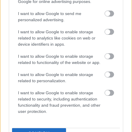
Google for online advertising purposes.
Másfélszeresére bővítik
Hódmezővásárhely jó hírű református
I want to allow Google to send me
iskoláját
personalized advertising.
I want to allow Google to enable storage
Látványos építési szakasz indult be a
related to analytics like cookies on web or
Flórián téri felüljárón
device identifiers in apps.
I want to allow Google to enable storage
related to functionality of the website or app.
Paks II.: Mit jelent az 5. blokk új
mérföldköve a felülvizsgálat
I want to allow Google to enable storage
árnyékában?
related to personalization.
I want to allow Google to enable storage
related to security, including authentication
functionality and fraud prevention, and other
user protection.
HÍRLEVÉL
Név