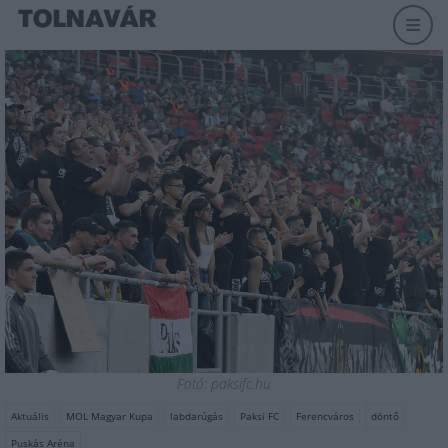
Fotó: paksifc.hu
Aktuális
MOL Magyar Kupa
labdarúgás
Paksi FC
Ferencváros
döntő
Puskás Aréna