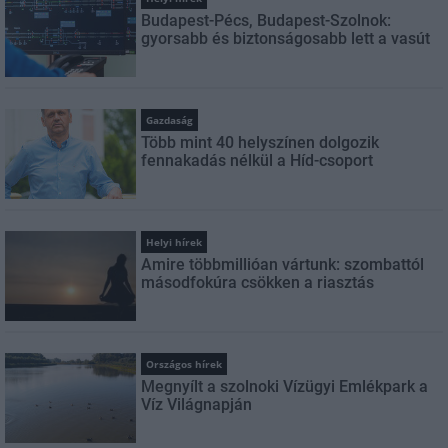
Budapest-Pécs, Budapest-Szolnok:
gyorsabb és biztonságosabb lett a vasút
Gazdaság
Több mint 40 helyszínen dolgozik
fennakadás nélkül a Híd-csoport
Helyi hírek
Amire többmillióan vártunk: szombattól
másodfokúra csökken a riasztás
Országos hírek
Megnyílt a szolnoki Vízügyi Emlékpark a
Víz Világnapján