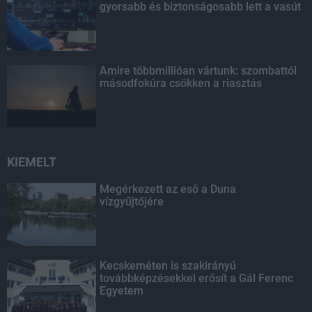
gyorsabb és biztonságosabb lett a vasút
Amire többmillióan vártunk: szombattól
másodfokúra csökken a riasztás
KIEMELT
Megérkezett az eső a Duna
vízgyűjtőjére
Kecskeméten is szakirányú
továbbképzésekkel erősít a Gál Ferenc
Egyetem