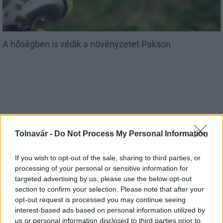
A hőségben is védik a növényzetet Pakson
MAGYAR ÉPÍTŐK
Tolnavár -
Do Not Process My Personal Information
If you wish to opt-out of the sale, sharing to third parties, or
Útépítés
processing of your personal or sensitive information for
targeted advertising by us, please use the below opt-out
section to confirm your selection. Please note that after your
opt-out request is processed you may continue seeing
interest-based ads based on personal information utilized by
us or personal information disclosed to third parties prior to