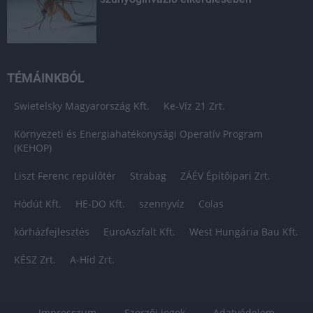
TÉMÁINKBÓL
Swietelsky Magyarország Kft.
Ke-Víz 21 Zrt.
Környezeti és Energiahatékonysági Operatív Program
(KEHOP)
Liszt Ferenc repülőtér
Strabag
ZÁÉV Építőipari Zrt.
Hódút Kft.
HE-DO Kft.
szennyvíz
Colas
kórházfejlesztés
EuroAszfalt Kft.
West Hungária Bau Kft.
KÉSZ Zrt.
A-Híd Zrt.
Impresszum
Szerzői jogok
Adatvédelem