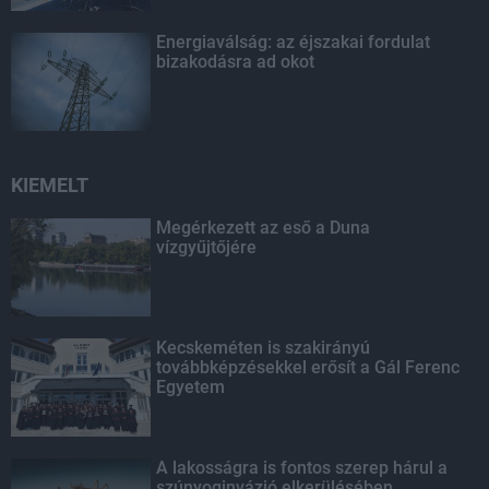
Energiaválság: az éjszakai fordulat
bizakodásra ad okot
KIEMELT
Megérkezett az eső a Duna
vízgyűjtőjére
Kecskeméten is szakirányú
továbbképzésekkel erősít a Gál Ferenc
Egyetem
A lakosságra is fontos szerep hárul a
szúnyoginvázió elkerülésében