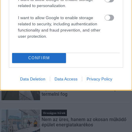
E-mail cím
related to personalization.
I want to allow Google to enable storage
Feliratkozom a hírlevélre és elfogadom az
adatvédelmi
related to security, including authentication
szabályzatot!
functionality and fraud prevention, and other
user protection.
FELIRATKOZÁS
CONFIRM
LEGNÉZETTEBB
Aktuális
Data Deletion
Data Access
Privacy Policy
Energiatakarékosság: estétől
a paksi második blokk 3-as turbinája is
termelni fog
Országos hírek
Nem az üres, hanem az okosan működő
épület energiatakarékos