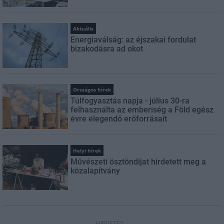
Aktuális
Energiaválság: az éjszakai fordulat
bizakodásra ad okot
Országos hírek
Túlfogyasztás napja - július 30-ra
felhasználta az emberiség a Föld egész
évre elegendő erőforrásait
Helyi hírek
Művészeti ösztöndíjat hirdetett meg a
közalapítvány
HIRDETÉS