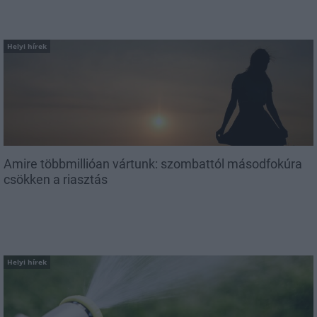
Helyi hírek
Amire többmillióan vártunk: szombattól másodfokúra
csökken a riasztás
Helyi hírek