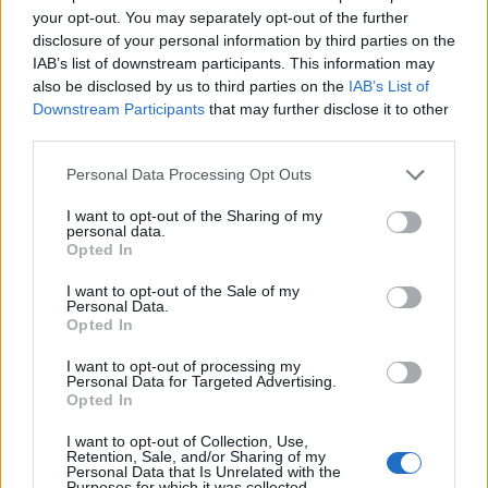
your opt-out. You may separately opt-out of the further
disclosure of your personal information by third parties on the
IAB’s list of downstream participants. This information may
also be disclosed by us to third parties on the
IAB’s List of
Downstream Participants
that may further disclose it to other
third parties.
útfelújítás
Pestszentlőrinc
XVIII. kerület
Profunda Bau
Please note that this website/app uses one or more Google
Personal Data Processing Opt Outs
Szinte teljes hosszában megújítják a Lakatos úti
services and may gather and store information including but
lakótelep legfontosabb utcáját
not limited to your visit or usage behaviour. You may click to
I want to opt-out of the Sharing of my
personal data.
Pestszentlőrinc egyik első lakótelepén kanyarog a Dolgozó utca,
grant or deny consent to Google and its third-party tags to
Opted In
amelynek komplex burkolatmegújításáért felel a Profunda Bau.
use your data for below specified purposes in below Google
consent section.
I want to opt-out of the Sale of my
Personal Data.
Új vízáteresztő burkolatú parkolók
Opted In
épülnek Zuglóban – helyben tartják a
csapadékvizet
I want to opt-out of processing my
Personal Data for Targeted Advertising.
Opted In
Nem az üres, hanem az okosan működő
I want to opt-out of Collection, Use,
épület energiatakarékos
Retention, Sale, and/or Sharing of my
Personal Data that Is Unrelated with the
Purposes for which it was collected.