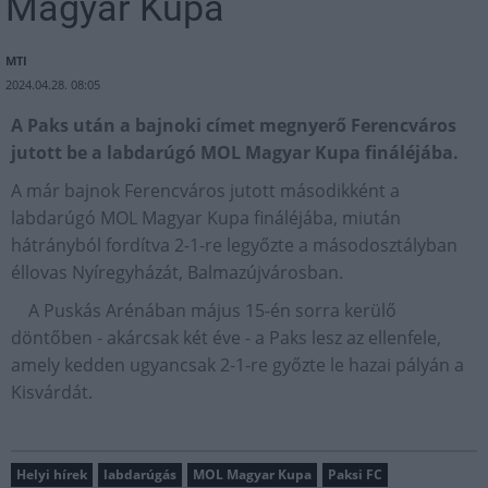
Magyar Kupa
MTI
2024.04.28. 08:05
A Paks után a bajnoki címet megnyerő Ferencváros
jutott be a labdarúgó MOL Magyar Kupa fináléjába.
A már bajnok Ferencváros jutott másodikként a
labdarúgó MOL Magyar Kupa fináléjába, miután
hátrányból fordítva 2-1-re legyőzte a másodosztályban
éllovas Nyíregyházát, Balmazújvárosban.
A Puskás Arénában május 15-én sorra kerülő
döntőben - akárcsak két éve - a Paks lesz az ellenfele,
amely kedden ugyancsak 2-1-re győzte le hazai pályán a
Kisvárdát.
Helyi hírek
labdarúgás
MOL Magyar Kupa
Paksi FC