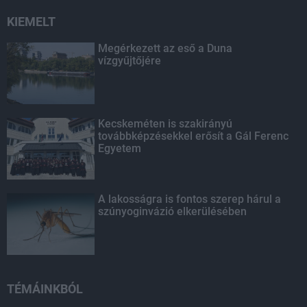
KIEMELT
Megérkezett az eső a Duna
vízgyűjtőjére
Kecskeméten is szakirányú
továbbképzésekkel erősít a Gál Ferenc
Egyetem
A lakosságra is fontos szerep hárul a
szúnyoginvázió elkerülésében
TÉMÁINKBÓL