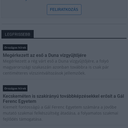
FELIRATKOZÁS
LEGFRISSEBB
Országos hírek
Megérkezett az eső a Duna vízgyűjtőjére
Megérkezett a rég várt eső a Duna vízgyűjtőjére, a folyó
magyarországi szakaszán azonban továbbra is csak pár
centiméteres vízszintváltozások jellemzőek.
Országos hírek
Kecskeméten is szakirányú továbbképzésekkel erősít a Gál
Ferenc Egyetem
Kiemelt fontosságú a Gál Ferenc Egyetem számára a jövőbe
mutató szakmai felkészültség átadása, a folyamatos szakmai
fejlődés támogatása.