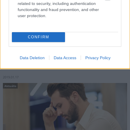
related to security, including authentication
functionality and fraud prevention, and other
user protection.
Karbantartás miatt áramszünet várható 2019. április 4-én 9-tól
CONFIRM
várhatóan 14 óráig Felső-Csámpa területén.
Data Deletion
Data Access
Privacy Policy
Figyelem! - Az E.on nevével visszaélve kérnek csalók
átutalást
2019.01.17
Aktuális