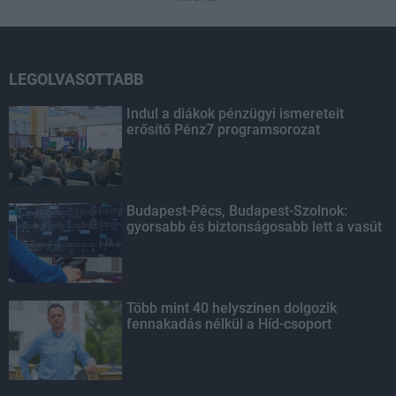
LEGOLVASOTTABB
Indul a diákok pénzügyi ismereteit
erősítő Pénz7 programsorozat
Budapest-Pécs, Budapest-Szolnok:
gyorsabb és biztonságosabb lett a vasút
Több mint 40 helyszínen dolgozik
fennakadás nélkül a Híd-csoport