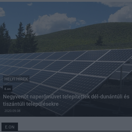
HELYI HÍREK
E.on
Negyvenöt naperőművet telepítettek dél-dunántúli és
tiszántúli településekre
2020.09.08
E.ON