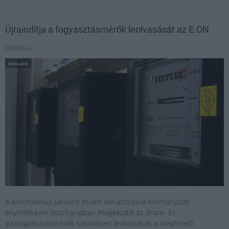
Újraindítja a fogyasztásmérők leolvasását az E.ON
2020.06.22
Aktuális
A koronavírus-járvány miatti korlátozások kormányzati
enyhítésével összhangban megkezdik az áram- és
gázfogyasztásmérők személyes leolvasását a megfelelő