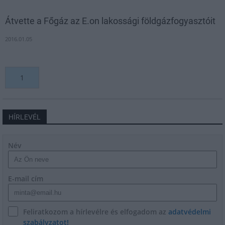
Átvette a Főgáz az E.on lakossági földgázfogyasztóit
2016.01.05
1
HÍRLEVÉL
Név
E-mail cím
Feliratkozom a hírlevélre és elfogadom az
adatvédelmi
szabályzatot!