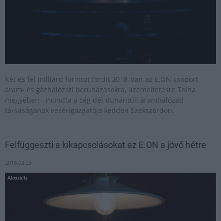
Két és fél milliárd forintot fordít 2018-ban az E.ON-csoport
áram- és gázhálózati beruházásokra, üzemeltetésre Tolna
megyében - mondta a cég dél-dunántúli áramhálózati
társaságának vezérigazgatója kedden Szekszárdon.
Felfüggeszti a kikapcsolásokat az E.ON a jövő hétre
2018.02.23
Aktuális