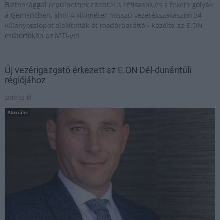
Biztonsággal repülhetnek ezentúl a rétisasok és a fekete gólyák
a Gemencben, ahol 4 kilométer hosszú vezetékszakaszon 54
villanyoszlopot alakították át madárbaráttá - közölte az E.ON
csütörtökön az MTI-vel.
Új vezérigazgató érkezett az E.ON Dél-dunántúli
régiójához
2019.03.18
Aktuális