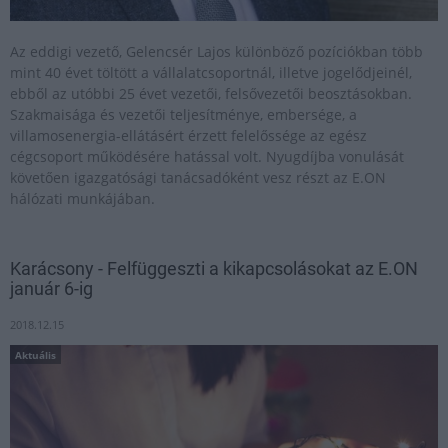
Az eddigi vezető, Gelencsér Lajos különböző pozíciókban több
mint 40 évet töltött a vállalatcsoportnál, illetve jogelődjeinél,
ebből az utóbbi 25 évet vezetői, felsővezetői beosztásokban.
Szakmaisága és vezetői teljesítménye, embersége, a
villamosenergia-ellátásért érzett felelőssége az egész
cégcsoport működésére hatással volt. Nyugdíjba vonulását
követően igazgatósági tanácsadóként vesz részt az E.ON
hálózati munkájában.
Karácsony - Felfüggeszti a kikapcsolásokat az E.ON
január 6-ig
2018.12.15
Aktuális