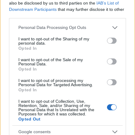
also be disclosed by us to third parties on the
IAB’s List of
Downstream Participants
that may further disclose it to other
third parties.
Megkezdődött a gázvezeték helyreállítása abban a szekszárdi
Please note that this website/app uses one or more Google
Personal Data Processing Opt Outs
épületben, amelyben szerdán gázrobbanás történt - közölte a
services and may gather and store information including but
szolgáltató, az E.ON csütörtökön az MTI-vel. Az Aegon biztosító
not limited to your visit or usage behaviour. You may click to
I want to opt-out of the Sharing of my
huszonötmillió forint előleget utal át a társasháznak.
personal data.
grant or deny consent to Google and its third-party tags to
Opted In
use your data for below specified purposes in below Google
consent section.
I want to opt-out of the Sale of my
Ezentúl biztonsággal repülhetnek a rétisasok és a
Personal Data.
fekete gólyák a Gemencben
Opted In
2019.08.06
I want to opt-out of processing my
Personal Data for Targeted Advertising.
Aktuális
Opted In
I want to opt-out of Collection, Use,
Retention, Sale, and/or Sharing of my
Personal Data that Is Unrelated with the
Purposes for which it was collected.
Opted Out
Google consents