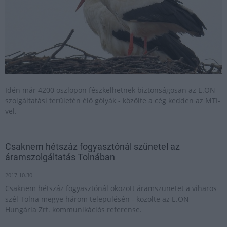
Idén már 4200 oszlopon fészkelhetnek biztonságosan az E.ON
szolgáltatási területén élő gólyák - közölte a cég kedden az MTI-
vel.
Csaknem hétszáz fogyasztónál szünetel az
áramszolgáltatás Tolnában
2017.10.30
Csaknem hétszáz fogyasztónál okozott áramszünetet a viharos
szél Tolna megye három településén - közölte az E.ON
Hungária Zrt. kommunikációs referense.