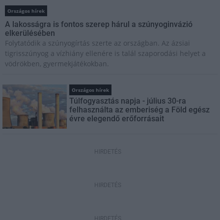
Országos hírek
A lakosságra is fontos szerep hárul a szúnyoginvázió
elkerülésében
Folytatódik a szúnyogírtás szerte az országban. Az ázsiai
tigrisszúnyog a vízhiány ellenére is talál szaporodási helyet a
vödrökben, gyermekjátékokban.
Országos hírek
Túlfogyasztás napja - július 30-ra
felhasználta az emberiség a Föld egész
évre elegendő erőforrásait
HIRDETÉS
HIRDETÉS
HIRDETÉS