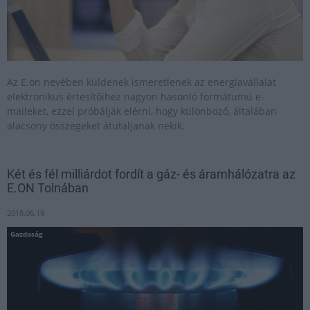
Az E.on nevében küldenek ismeretlenek az energiavállalat
elektronikus értesítőihez nagyon hasonló formátumú e-
maileket, ezzel próbálják elérni, hogy különböző, általában
alacsony összegeket átutaljanak nekik.
Két és fél milliárdot fordít a gáz- és áramhálózatra az
E.ON Tolnában
2018.06.19
Gazdaság