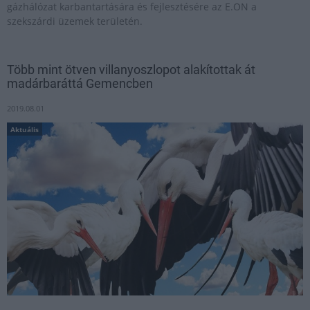
gázhálózat karbantartására és fejlesztésére az E.ON a
szekszárdi üzemek területén.
Több mint ötven villanyoszlopot alakítottak át
madárbaráttá Gemencben
2019.08.01
Aktuális