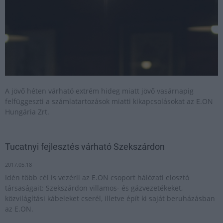
A jövő héten várható extrém hideg miatt jövő vasárnapig
felfüggeszti a számlatartozások miatti kikapcsolásokat az E.ON
Hungária Zrt.
Tucatnyi fejlesztés várható Szekszárdon
2017.05.18
Idén több cél is vezérli az E.ON csoport hálózati elosztó
társaságait: Szekszárdon villamos- és gázvezetékeket,
közvilágítási kábeleket cserél, illetve épít ki saját beruházásban
az E.ON.