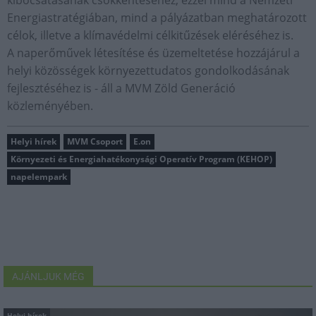
kibocsátásának csökkentéséhez, ezzel mind a Nemzeti
Energiastratégiában, mind a pályázatban meghatározott
célok, illetve a klímavédelmi célkitűzések eléréséhez is.
A naperőművek létesítése és üzemeltetése hozzájárul a
helyi közösségek környezettudatos gondolkodásának
fejlesztéséhez is - áll a MVM Zöld Generáció
közleményében.
Helyi hírek
MVM Csoport
E.on
Környezeti és Energiahatékonysági Operatív Program (KEHOP)
napelempark
AJÁNLJUK MÉG
Helyi hírek