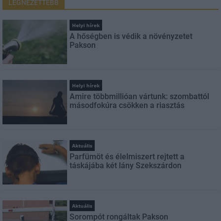
LEGNÉZETTEBB
Helyi hírek
A hőségben is védik a növényzetet
Pakson
Helyi hírek
Amire többmillióan vártunk: szombattól
másodfokúra csökken a riasztás
Aktuális
Parfümöt és élelmiszert rejtett a
táskájába két lány Szekszárdon
Aktuális
Sorompót rongáltak Pakson