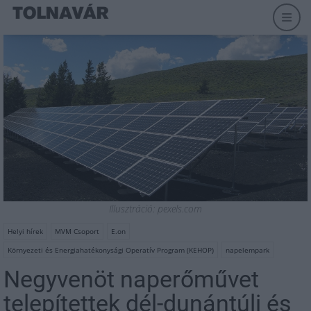
Illusztráció: pexels.com
Helyi hírek
MVM Csoport
E.on
Környezeti és Energiahatékonysági Operatív Program (KEHOP)
napelempark
Negyvenöt naperőművet
telepítettek dél-dunántúli és