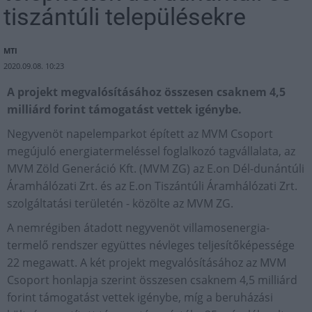
tiszántúli településekre
MTI
2020.09.08. 10:23
A projekt megvalósításához összesen csaknem 4,5
milliárd forint támogatást vettek igénybe.
Negyvenöt napelemparkot épített az MVM Csoport
megújuló energiatermeléssel foglalkozó tagvállalata, az
MVM Zöld Generáció Kft. (MVM ZG) az E.on Dél-dunántúli
Áramhálózati Zrt. és az E.on Tiszántúli Áramhálózati Zrt.
szolgáltatási területén - közölte az MVM ZG.
A nemrégiben átadott negyvenöt villamosenergia-
termelő rendszer együttes névleges teljesítőképessége
22 megawatt. A két projekt megvalósításához az MVM
Csoport honlapja szerint összesen csaknem 4,5 milliárd
forint támogatást vettek igénybe, míg a beruházási