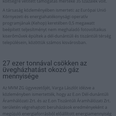
költségre vetített támogatás mértéke 35 százalék volt.
A társaság közleményében ismerteti: az Európai Unió
Környezeti és energiahatékonysági operatív
programjának (Kehop) keretében 0,5 megawatt
beépített teljesítményt nem meghaladó fotovoltaikus
kiserőművek épültek a dél-dunántúli és tiszántúli térség
településein, közöttük számos kisvárosban.
27 ezer tonnával csökken az
üvegházhatást okozó gáz
mennyisége
Az MVM ZG ügyvezetőjét, Varga Lászlót idézve a
közleményben ismertették, hogy az E.on Dél-dunántúli
Áramhálózati Zrt. és az E.on Tiszántúli Áramhálózati Zrt.
területén végrehajtott beruházások eredményeként a
megújuló energiaforrásból előállított energiamennyiség