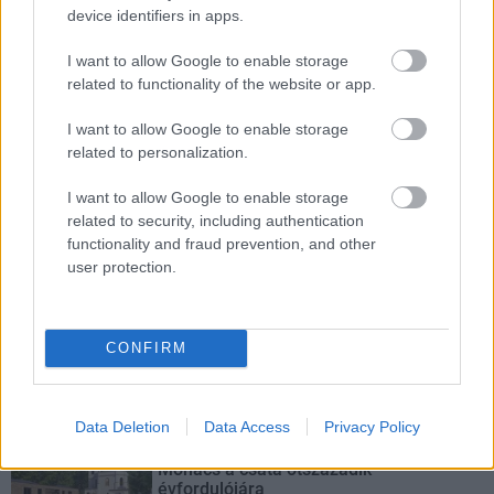
A tartós nyári hőség jelentős kihívás elé állítja a KM Építőt,
device identifiers in apps.
ennek ellenére folyamatosan halad az aszfaltozás.
I want to allow Google to enable storage
related to functionality of the website or app.
Paks II.: Mit jelent az 5. blokk új
mérföldköve a felülvizsgálat
árnyékában?
I want to allow Google to enable storage
related to personalization.
I want to allow Google to enable storage
Elkészült a Liszt Ferenc repülőtér
related to security, including authentication
közelében lévő logisztikai bázis út- és
functionality and fraud prevention, and other
közműhálózatának fejlesztése
user protection.
Látlelet a hazai víziközművekről?
Egyetlen, fél évszázados vezetéken
CONFIRM
múlt Bicske vízellátása
Data Deletion
Data Access
Privacy Policy
Épített öröksége megújításával is készül
Mohács a csata ötszázadik
évfordulójára