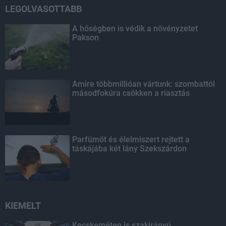
LEGOLVASOTTABB
A hőségben is védik a növényzetet
Pakson
Amire többmillióan vártunk: szombattól
másodfokúra csökken a riasztás
Parfümöt és élelmiszert rejtett a
táskájába két lány Szekszárdon
KIEMELT
Kecskeméten is szakirányú