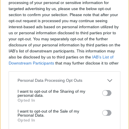
processing of your personal or sensitive information for
A hőségben is védik a növényzetet Pakson
targeted advertising by us, please use the below opt-out
section to confirm your selection. Please note that after your
opt-out request is processed you may continue seeing
interest-based ads based on personal information utilized by
us or personal information disclosed to third parties prior to
your opt-out. You may separately opt-out of the further
disclosure of your personal information by third parties on the
Helyi hírek
IAB’s list of downstream participants. This information may
also be disclosed by us to third parties on the
IAB’s List of
Downstream Participants
that may further disclose it to other
third parties.
Please note that this website/app uses one or more Google
Personal Data Processing Opt Outs
services and may gather and store information including but
not limited to your visit or usage behaviour. You may click to
I want to opt-out of the Sharing of my
Idén is PajTáska, egy táskányi segítség a paksi
personal data.
grant or deny consent to Google and its third-party tags to
iskolakezdéshez
Opted In
use your data for below specified purposes in below Google
consent section.
I want to opt-out of the Sale of my
Personal Data.
Opted In