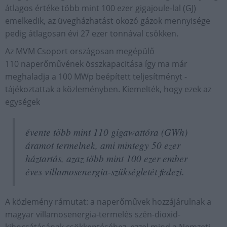
átlagos értéke több mint 100 ezer gigajoule-lal (GJ)
emelkedik, az üvegházhatást okozó gázok mennyisége
pedig átlagosan évi 27 ezer tonnával csökken.
Az MVM Csoport országosan megépülő
110 naperőművének összkapacitása így ma már
meghaladja a 100 MWp beépített teljesítményt -
tájékoztattak a közleményben. Kiemelték, hogy ezek az
egységek
évente több mint 110 gigawattóra (GWh)
áramot termelnek, ami mintegy 50 ezer
háztartás, azaz több mint 100 ezer ember
éves villamosenergia-szükségletét fedezi.
A közlemény rámutat: a naperőművek hozzájárulnak a
magyar villamosenergia-termelés szén-dioxid-